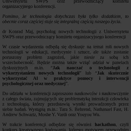
Uniwersytetu SWPS oraz przewodniczący komitetu
organizacyjnego konferencji.
Pomimo, że technologia dotychczas była tylko dodatkiem, to
obecnie coraz częściej staje się integralną częścią naszego życia.
dr Konrad Maj, psycholog nowych technologii z Uniwersytetu
SWPS oraz przewodniczący komitetu organizacyjnego konferencji
W czasie wydarzenia odbędą się dyskusje na temat roli nowych
technologii w edukacji, medycynie i sztuce, ale także zostanie
poruszony problem zagrożeń, jakie niesie za sobą ich
wszechobecność. Będzie można także wziąć udział w panelach
dyskusyjnych m.in. “
Jak nauczać o technologii z
wykorzystaniem nowych technologii
” lub “
Jak skutecznie
wykorzystać Al w praktyce pomocy i interwencji
psychologicznej oraz medycznej
”.
Do udziału w konferencji zaproszono naukowców i naukowczynie
z całego świata, zajmujących się problematyką interakcji człowieka
z technologią, którzy przedstawią wyniki prowadzonych przez
siebie badań. Wystąpią m.in.: Tara S. Behrend, Nathanael Fast, H.
Andrew Schwartz, Moshe Y. Vardi oraz Youyou Wu.
W trakcie konferencji odbędzie się również
hackathon
, czyli
konkurs kreatywnego kodowania, którego motywem przewodnim