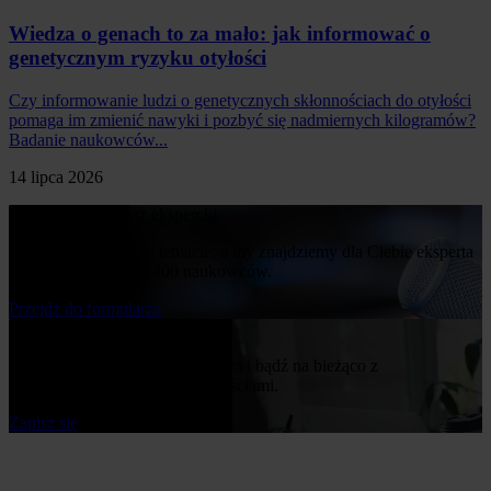
Wiedza o genach to za mało: jak informować o
genetycznym ryzyku otyłości
Czy informowanie ludzi o genetycznych skłonnościach do otyłości
pomaga im zmienić nawyki i pozbyć się nadmiernych kilogramów?
Badanie naukowców...
14 lipca 2026
Poproś o komentarz ekspercki
Napisz nam o swoim temacie, a my znajdziemy dla Ciebie eksperta
z naszej bazy ponad 400 naukowców.
Przejdż do formularza
Bądź na bieżąco
Zapisz się do naszego newslettera i bądź na bieżąco z
publikowanymi przez nas nowościami.
Zapisz się