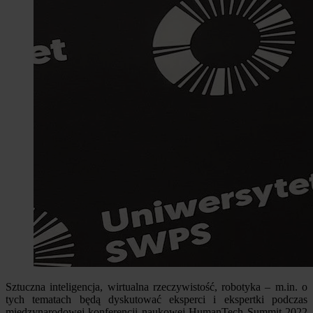
Sztuczna inteligencja, wirtualna rzeczywistość, robotyka – m.in. o
tych tematach będą dyskutować eksperci i ekspertki podczas
międzynarodowej konferencji naukowej HumanTech Summit 2022