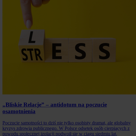
„Bliskie Relacje” – antidotum na poczucie
osamotnienia
Poczucie samotności to dziś nie tylko osobisty dramat, ale globalny
kryzys zdrowia publicznego. W Polsce odsetek osób cierpiących z
powodu społecznej izolacji podwoił się w ciągu siedmiu lat,