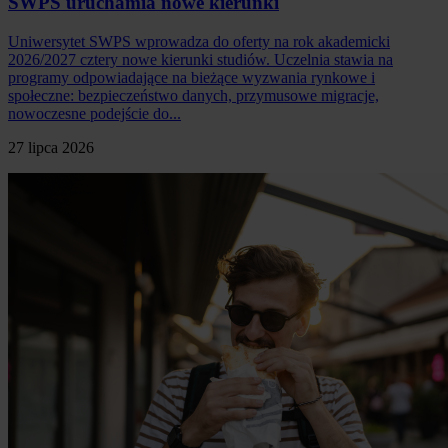
SWPS uruchamia nowe kierunki
Uniwersytet SWPS wprowadza do oferty na rok akademicki
2026/2027 cztery nowe kierunki studiów. Uczelnia stawia na
programy odpowiadające na bieżące wyzwania rynkowe i
społeczne: bezpieczeństwo danych, przymusowe migracje,
nowoczesne podejście do...
27 lipca 2026