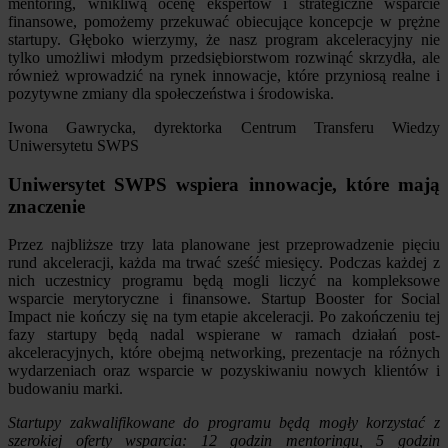
mentoring, wnikliwą ocenę ekspertów i strategiczne wsparcie
finansowe, pomożemy przekuwać obiecujące koncepcje w prężne
startupy. Głęboko wierzymy, że nasz program akceleracyjny nie
tylko umożliwi młodym przedsiębiorstwom rozwinąć skrzydła, ale
również wprowadzić na rynek innowacje, które przyniosą realne i
pozytywne zmiany dla społeczeństwa i środowiska.
Iwona Gawrycka, dyrektorka Centrum Transferu Wiedzy
Uniwersytetu SWPS
Uniwersytet SWPS wspiera innowacje, które mają
znaczenie
Przez najbliższe trzy lata planowane jest przeprowadzenie pięciu
rund akceleracji, każda ma trwać sześć miesięcy. Podczas każdej z
nich uczestnicy programu będą mogli liczyć na kompleksowe
wsparcie merytoryczne i finansowe. Startup Booster for Social
Impact nie kończy się na tym etapie akceleracji. Po zakończeniu tej
fazy startupy będą nadal wspierane w ramach działań post-
akceleracyjnych, które obejmą networking, prezentacje na różnych
wydarzeniach oraz wsparcie w pozyskiwaniu nowych klientów i
budowaniu marki.
Startupy zakwalifikowane do programu będą mogły korzystać z
szerokiej oferty wsparcia: 12 godzin mentoringu, 5 godzin