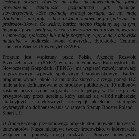
Jesteśmy otwarci również na takie niekonwencjonalne formy
prowadzenia działalności gospodarczej, jak fundacje,
stowarzyszenia, które spełniają wymogi startupu, ale np. mają
działalność non-profit i chcą rozwinąć innowacje prospołeczne lub
prośrodowiskowe. Co ważne, bardzo mocno skupiamy się na tym,
by projekty wpisywały się w cele zrównoważonego rozwoju, wiązały
z innowacją społeczną lub miały pozytywny wpływ na środowisko
naturalne
- podkreśla Iwona Gawrycka, dyrektorka Centrum
Transferu Wiedzy Uniwersytetu SWPS.
Program jest wspierany przez Polską Agencję Rozwoju
Przedsiębiorczości (PARP) w ramach Funduszy Europejskich dla
Nowoczesnej Gospodarki (FENG) i ma wspierać rozwój innowacji
o pozytywnym wpływie społecznym i środowiskowym. Budżet
programu wynosi około 12 milionów złotych, z czego ponad 11,5
miliona jest dofinansowane ze środków publicznych. 10 milionów
zostanie przeznaczone na granty. Jest to jedyny w Polsce projekt
przygotowany przez uczelnię, który znalazł się wśród najbardziej
atrakcyjnych i efektywnych koncepcji akceleracji startupów
wybranych do dofinansowania w ramach Startup Booster Poland –
Smart UP.
U źródła każdego przełomowego projektu stoi innowator lub zespół
innowatorów. Nasza inicjatywa tworzy środowisko, w którym takie
wizjonerskie pomysły mogą rozkwitać. Poprzez intensywny