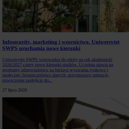
Infosecurity, marketing i wzornictwo. Uniwersytet
SWPS uruchamia nowe kierunki
Uniwersytet SWPS wprowadza do oferty na rok akademicki
2026/2027 cztery nowe kierunki studiów. Uczelnia stawia na
programy odpowiadające na bieżące wyzwania rynkowe i
społeczne: bezpieczeństwo danych, przymusowe migracje,
nowoczesne podejście do...
27 lipca 2026