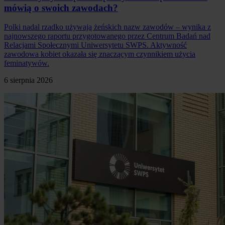
mówią o swoich zawodach?
Polki nadal rzadko używają żeńskich nazw zawodów – wynika z
najnowszego raportu przygotowanego przez Centrum Badań nad
Relacjami Społecznymi Uniwersytetu SWPS. Aktywność
zawodowa kobiet okazała się znaczącym czynnikiem użycia
feminatywów.
6 sierpnia 2026