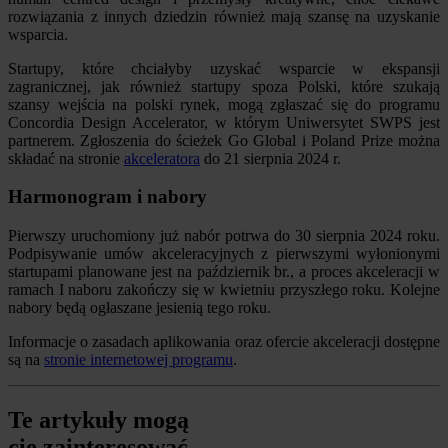
rozwiązania z innych dziedzin również mają szansę na uzyskanie
wsparcia.
Startupy, które chciałyby uzyskać wsparcie w ekspansji
zagranicznej, jak również startupy spoza Polski, które szukają
szansy wejścia na polski rynek, mogą zgłaszać się do programu
Concordia Design Accelerator, w którym Uniwersytet SWPS jest
partnerem. Zgłoszenia do ścieżek Go Global i Poland Prize można
składać na stronie
akceleratora
do 21 sierpnia 2024 r.
Harmonogram i nabory
Pierwszy uruchomiony już nabór potrwa do 30 sierpnia 2024 roku.
Podpisywanie umów akceleracyjnych z pierwszymi wyłonionymi
startupami planowane jest na październik br., a proces akceleracji w
ramach I naboru zakończy się w kwietniu przyszłego roku. Kolejne
nabory będą ogłaszane jesienią tego roku.
Informacje o zasadach aplikowania oraz ofercie akceleracji dostępne
są na
stronie internetowej programu
.
Te artykuły mogą
cię zainteresować