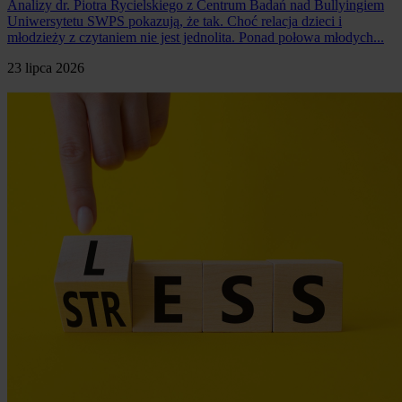
Analizy dr. Piotra Rycielskiego z Centrum Badań nad Bullyingiem
Uniwersytetu SWPS pokazują, że tak. Choć relacja dzieci i
młodzieży z czytaniem nie jest jednolita. Ponad połowa młodych...
23 lipca 2026