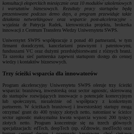
konsultacji eksperckich miesięcznie oraz 10 modułów szkoleniowych
i warsztatów biznesowych. Rezultaty pracy startupów będą
prezentowane podczas demo days, a program przewiduje także
działania networkingowe oraz wsparcie post-akceleracyjne
-
wyjaśnia dr Patrycja Radek, kierowniczka projektu, brokerka
innowacji z Centrum Transferu Wiedzy Uniwersytetu SWPS.
Uniwersytet SWPS współpracuje z ponad 40 partnerami, w tym
firmami doradczymi, kancelariami prawnymi i patentowymi,
funduszami VC oraz dużymi przedsiębiorstwami z różnych branż.
Ta szeroka sieć partnerska zapewni startupom dostęp do cennej
wiedzy i kontaktów biznesowych.
Trzy ścieżki wsparcia dla innowatorów
Program akceleracyjny Uniwersytetu SWPS oferuje trzy ścieżki
wsparcia: branżową, inwestorską oraz sector agnostic, skierowaną
do startupów rozwijających innowacje o potencjale komercyjnym
lub społecznym, niezależnie od współpracy z konkretnym
partnerem. W ścieżkach branżowej i inwestorskiej startupy mogą
otrzymać grant do 400 tysięcy złotych netto, natomiast w ścieżce
sector agnostic maksymalna kwota wsparcia wynosi 200 tysięcy
złotych netto. Program koncentruje się na trzech głównych
specjalizacjach: edTech, deepTech (np. eZdrowie, medTech) oraz
human centred design i przemysły kreatywne, choć ciekawe