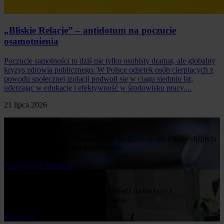
„Bliskie Relacje” – antidotum na poczucie
osamotnienia
Poczucie samotności to dziś nie tylko osobisty dramat, ale globalny
kryzys zdrowia publicznego. W Polsce odsetek osób cierpiących z
powodu społecznej izolacji podwoił się w ciągu siedmiu lat,
uderzając w edukację i efektywność w środowisku pracy....
21 lipca 2026
Poproś o komentarz ekspercki
Napisz nam o swoim temacie, a my znajdziemy dla Ciebie eksperta
z naszej bazy ponad 400 naukowców.
Przejdż do formularza
Bądź na bieżąco
Zapisz się do naszego newslettera i bądź na bieżąco z
publikowanymi przez nas nowościami.
Zapisz się