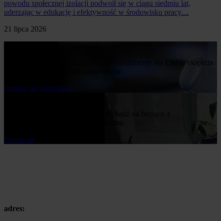
powodu społecznej izolacji podwoił się w ciągu siedmiu lat,
uderzając w edukację i efektywność w środowisku pracy....
21 lipca 2026
Poproś o komentarz ekspercki
Napisz nam o swoim temacie, a my znajdziemy dla Ciebie eksperta
z naszej bazy ponad 400 naukowców.
Przejdż do formularza
Bądź na bieżąco
Zapisz się do naszego newslettera i bądź na bieżąco z
publikowanymi przez nas nowościami.
Zapisz się
adres: