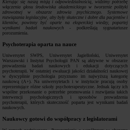
Kierując się naszą misją i odpowiedzialnością, widzimy potrzebę
włączenia głosu środowiska akademickiego w tworzenie polityki
zdrowotnej w obszarze zdrowia psychicznego. Systemowe
rozwiązania legislacyjne, aby były skuteczne i dobre dla pacjentów i
klientów, powinny być oparte na eksperckiej wiedzy, popartej
wynikami badań naukowych
- podkreślają sygnatariusze
porozumienia.
Psychoterapia oparta na nauce
Uniwersytet SWPS, Uniwersytet Jagielloński, Uniwersytet
Warszawski i Instytut Psychologii PAN są aktywne w obszarze
prowadzenia badań naukowych i edukacji dotyczących
psychoterapii. W ostatniej ewaluacji jakości działalności naukowej
w dyscyplinie psychologia przyznano im najwyższą kategorię
naukową (A+). Na uniwersytetach i w instytucie pracują osoby
reprezentujące różne szkoły psychoterapeutyczne. Jednak łączy ich
wspólne przekonanie o potrzebie promowania i rozwijania takich
interwencji psychologicznych i sposobów prowadzenia
psychoterapii, których skuteczność poparta jest wynikami badań
naukowych.
Naukowcy gotowi do współpracy z legislatorami