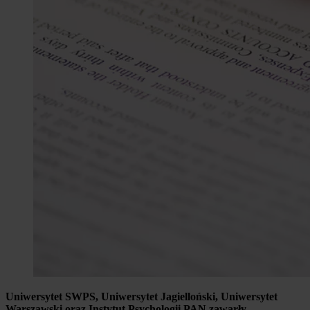
Uniwersytet SWPS, Uniwersytet Jagielloński, Uniwersytet
Warszawski oraz Instytut Psychologii PAN zawarły