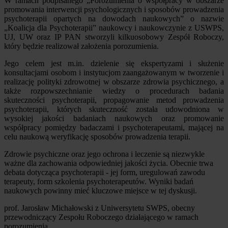
W ramach podpisanego „Porozumienia o współpracy w obszarze
promowania interwencji psychologicznych i sposobów prowadzenia
psychoterapii opartych na dowodach naukowych” o nazwie
„Koalicja dla Psychoterapii” naukowcy i naukowczynie z USWPS,
UJ, UW oraz IP PAN stworzyli kilkuosobowy Zespół Roboczy,
który będzie realizował założenia porozumienia.
Jego celem jest m.in. dzielenie się ekspertyzami i służenie
konsultacjami osobom i instytucjom zaangażowanym w tworzenie i
realizację polityki zdrowotnej w obszarze zdrowia psychicznego, a
także rozpowszechnianie wiedzy o procedurach badania
skuteczności psychoterapii, propagowanie metod prowadzenia
psychoterapii, których skuteczność została udowodniona w
wysokiej jakości badaniach naukowych oraz promowanie
współpracy pomiędzy badaczami i psychoterapeutami, mającej na
celu naukową weryfikację sposobów prowadzenia terapii.
Zdrowie psychiczne oraz jego ochrona i leczenie są niezwykle
ważne dla zachowania odpowiedniej jakości życia. Obecnie trwa
debata dotycząca psychoterapii - jej form, uregulowań zawodu
terapeuty, form szkolenia psychoterapeutów. Wyniki badań
naukowych powinny mieć kluczowe miejsce w tej dyskusji.
prof. Jarosław Michałowski z Uniwersytetu SWPS, obecny
przewodniczący Zespołu Roboczego działającego w ramach
porozumienia