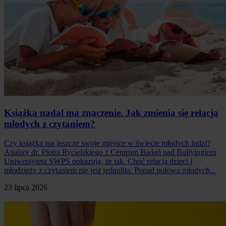
Książka nadal ma znaczenie. Jak zmienia się relacja
młodych z czytaniem?
Czy książka ma jeszcze swoje miejsce w świecie młodych ludzi?
Analizy dr. Piotra Rycielskiego z Centrum Badań nad Bullyingiem
Uniwersytetu SWPS pokazują, że tak. Choć relacja dzieci i
młodzieży z czytaniem nie jest jednolita. Ponad połowa młodych...
23 lipca 2026