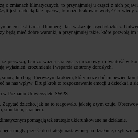
ą o zmianach klimatycznych, to przynajmniej u części z nich pojawia 
. Czyli jeśli nadejdą fale upałów, to może brakować wody? Co wtedy 
h symbolem jest Greta Thunberg. Jak wskazuje psycholożka z Uniw
: czy będą mieć dobre warunki, a przynajmniej takie, które pozwolą
że pierwszą, bardzo ważną strategią są rozmowy i otwartość w ko
ują wyjaśnień, zrozumienia i wsparcia ze strony dorosłych.
ą się, smucą lub boją. Pierwszym krokiem, który może dać im pewien k
ć na nas wpływ. Drugi krok to rozpoznawanie emocji u dziecka i u si
awa w Poznaniu Uniwersytetu SWPS
. Zapytać dziecko, jak na to reagowało, jak się z tym czuje. Obserw
m, smutkiem, strachem.
klimatycznym pomagają też strategie ukierunkowane na działanie.
 będą mogły przejść do strategii nastawionej na działanie, czyli sz