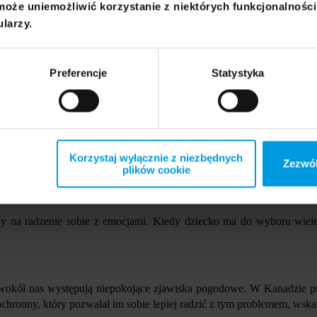
może uniemożliwić korzystanie z niektórych funkcjonalnośc
mowy o emocjach, które budzi w nas świat natury i wypracowanie strate
ularzy.
człowieka jest biologicznie przystosowany do funkcjonowania w przy
 nasze serca zaczynają wolniej bić, łatwiej nam się uspokoić i ocz
ania. Z badań wynika, że upały i wysokie temperatury mają związek
Preferencje
Statystyka
dziennego życia i samopoczucia.
które pojawiają się w nas, są jak sygnały, które warto umieć odczytywa
 jest automatyczne, ale w inych sytuacjach bywa, że nie jest tak intui
zrozumieć siebie, jak i świat wokół nas. Dzięki temu możemy też wyr
Korzystaj wyłącznie z niezbędnych
Zezwól
plików cookie
 związanych z naturą jest bardzo ważna. W trakcie takiej rozmowy war
trategie radzenia sobie. To ważne, żeby wiedzieć, co robić, jak za
 na radzenie sobie z emocjami. Kiedy dziecko ma do wyboru wiele o
 wokół nas występują niepokojące zjawiska pogodowe. W Kanadzie p
 ochronny, który pozwalał im sobie lepiej radzić z tym problemem, w