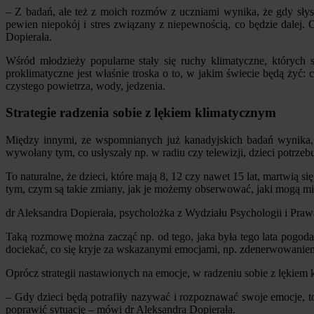
– Z badań, ale też z moich rozmów z uczniami wynika, że gdy słysz
pewien niepokój i stres związany z niepewnością, co będzie dalej
Dopierała.
Wśród młodzieży popularne stały się ruchy klimatyczne, któryc
proklimatyczne jest właśnie troska o to, w jakim świecie będą żyć
czystego powietrza, wody, jedzenia.
Strategie radzenia sobie z lękiem klimatycznym
Między innymi, ze wspomnianych już kanadyjskich badań wynika, 
wywołany tym, co usłyszały np. w radiu czy telewizji, dzieci potrzeb
To naturalne, że dzieci, które mają 8, 12 czy nawet 15 lat, martwi
tym, czym są takie zmiany, jak je możemy obserwować, jaki mogą mie
dr Aleksandra Dopierała, psycholożka z Wydziału Psychologii i Pr
Taką rozmowę można zacząć np. od tego, jaka była tego lata pogoda
dociekać, co się kryje za wskazanymi emocjami, np. zdenerwowanie
Oprócz strategii nastawionych na emocje, w radzeniu sobie z lękiem 
– Gdy dzieci będą potrafiły nazywać i rozpoznawać swoje emocje, to
poprawić sytuację – mówi dr Aleksandra Dopierała.