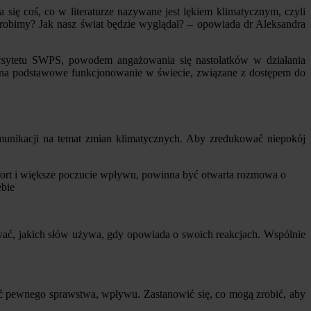
się coś, co w literaturze nazywane jest lękiem klimatycznym, czyli
zrobimy? Jak nasz świat będzie wyglądał? – opowiada dr Aleksandra
ersytetu SWPS, powodem angażowania się nastolatków w działania
 im na podstawowe funkcjonowanie w świecie, związane z dostępem do
munikacji na temat zmian klimatycznych. Aby zredukować niepokój
omfort i większe poczucie wpływu, powinna być otwarta rozmowa o
ebie
ować, jakich słów używa, gdy opowiada o swoich reakcjach. Wspólnie
ukać pewnego sprawstwa, wpływu. Zastanowić się, co mogą zrobić, aby