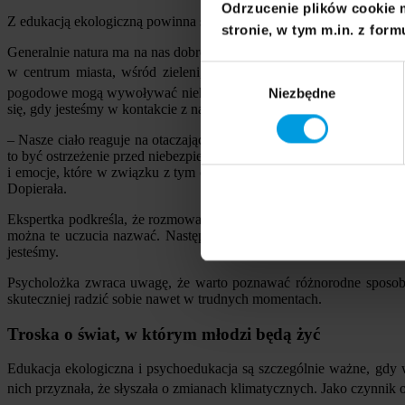
Odrzucenie plików cookie 
Z edukacją ekologiczną powinna się łączyć psychoedukacja, czyli roz
stronie, w tym m.in. z form
Generalnie natura ma na nas dobroczynny wpływ, ponieważ organizm 
Wybór
w centrum miasta, wśród zieleni, w naturalnym świetle słonecznym
pogodowe mogą wywoływać niekorzystnie zmiany naszego funkcjonow
Niezbędne
zgody
się, gdy jesteśmy w kontakcie z naturą, ma znaczenie dla naszego co
– Nasze ciało reaguje na otaczający nas świat. Te reakcje i emocje, 
to być ostrzeżenie przed niebezpieczeństwem. Odczytanie tego sygnały
i emocje, które w związku z tym odczuwamy. To pomaga nam lepiej 
Dopierała.
Ekspertka podkreśla, że rozmowa z dziećmi o ekologii i ich emocjach
można te uczucia nazwać. Następnie, możemy poznawać z dziećmi s
jesteśmy.
Psycholożka zwraca uwagę, że warto poznawać różnorodne sposoby
skuteczniej radzić sobie nawet w trudnych momentach.
Troska o świat, w którym młodzi będą żyć
Edukacja ekologiczna i psychoedukacja są szczególnie ważne, gdy
nich przyznała, że słyszała o zmianach klimatycznych. Jako czynnik