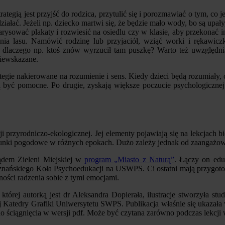
trategią jest przyjść do rodzica, przytulić się i porozmawiać o tym, co 
 działać. Jeżeli np. dziecko martwi się, że będzie mało wody, bo są up
rysować plakaty i rozwiesić na osiedlu czy w klasie, aby przekonać i
ania lasu. Namówić rodzinę lub przyjaciół, wziąć worki i rękawic
o, dlaczego np. ktoś znów wyrzucił tam puszkę? Warto też uwzględn
niewskazane.
egie nakierowane na rozumienie i sens. Kiedy dzieci będą rozumiały, c
yć pomocne. Po drugie, zyskają większe poczucie psychologicznej ko
.
 przyrodniczo-ekologicznej. Jej elementy pojawiają się na lekcjach bi
arunki pogodowe w różnych epokach. Dużo zależy jednak od zaangażowani
dem Zieleni Miejskiej w
program „Miasto z Naturą”
. Łączy on edu
 poznańskiego Koła Psychoedukacji na USWPS. Ci ostatni mają przygot
ności radzenia sobie z tymi emocjami.
, której autorką jest dr Aleksandra Dopierała, ilustracje stworzyła 
j Katedry Grafiki Uniwersytetu SWPS. Publikacja właśnie się ukazała 
o ściągnięcia w wersji pdf. Może być czytana zarówno podczas lekcji 