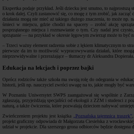
Ekspertka podaje przykład. Jeśli dziecku jest smutno, to najprostszą s
o krok dalej. Czyli zastanowić się, co mogę z tym zrobić, jak zacząć
działania mogą nie mieć aż takiego dużego znaczenia, to może np. na
śmieci w miejscu, gdzie chodzi na spacery – zrobić akcję sprząt
posprzątanego miejsca i rozmawianie o tym. Czy nadal jest czyst
sprzątanie — na przykład w okresie lęgowym zwierząt może to być 
– Trzeci ważny element radzenia sobie z lękiem klimatycznym to strat
pierwsze da im to możliwość wypracowywania działań, które mogą b
nieprzewidywalne i przerażające – tłumaczy dr Aleksandra Dopierała
Edukacja na lekcjach i poprzez bajki
Oprócz rodziców także szkoła ma swoją rolę do odegrania w edukacji
historii, jeśli np. nauczyciel zwróci uwagę na to, jakie mogły być w
W Poznaniu Uniwersytet SWPS zaangażował się wspólnie z Zarzą
zgłaszają, przyjeżdżają specjaliści od ekologii z ZZM i studenci z
naturą, a także ćwiczenia, które pozwalają dzieciom nabywać umiejęt
Zwieńczeniem projektu jest książka
„Poznańska tajemnica traszek”
projekt graficzny odpowiada dr Małgorzata Ciesielska z wrocławskie
udział w projekcie. Dla szerszego grona odbiorców będzie dostępna d