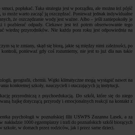
je smuci, popłakać. Taka strategia jest w porządku, ale można też pójść
ały, to może warto zacząć ją oszczędzać. Ponieważ jednak indywidualne
nnych, że oszczędzanie wody jest ważne. Albo – jeśli zaniepokoiły je
zki i pozbierać odpady. Ciekawe jest też potem obserwowanie tego
iać wiedzę przyrodników. Nie każda pora roku jest odpowiednia na
zym są te zmiany, skąd się biorą, jakie są między nimi zależności, po
ntroli, ponieważ gdy coś rozumiemy, nie jest to już dla nas takie
ologii, geografii, chemii. Wątki klimatyczne mogą wystąpić nawet na
a konkretnej szkoły, nauczycieli i otaczających ją instytucji.
kację przyrodniczą z psychoedukacją. Do szkół, które się do niego
owaną bajkę dotyczącą przyrody i emocjonalnych reakcji na kontakt z
studentka psychologii w poznańskiej filii USWPS Zuzanna Lasek, a za
w nakładzie 1000 egzemplarzy i trafi do poznańskich szkół biorących
w szkole, w domach przez rodziców, jak i przez same dzieci.