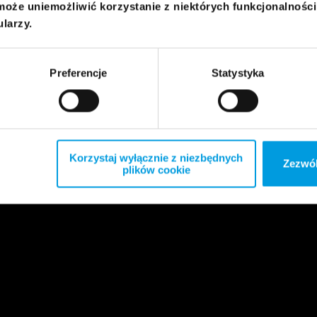
może uniemożliwić korzystanie z niektórych funkcjonalnośc
ularzy.
Preferencje
Statystyka
Korzystaj wyłącznie z niezbędnych
Zezwól
plików cookie