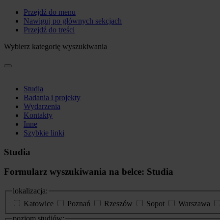
Przejdź do menu
Nawiguj po głównych sekcjach
Przejdź do treści
Wybierz kategorię wyszukiwania
Studia
Badania i projekty
Wydarzenia
Kontakty
Inne
Szybkie linki
Studia
Formularz wyszukiwania na belce: Studia
lokalizacja:
Katowice
Poznań
Rzeszów
Sopot
Warszawa
poziom studiów: