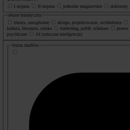
I stopnia
II stopnia
jednolite magisterskie
doktoraty
obszar tematyczny:
biznes, zarządzanie
design, projektowanie, architektura
kultura, literatura, sztuka
marketing, public relations
prawo
psychiczne
AI (sztuczna inteligencja)
dodatkowe
forma studiów:
informacje
o
studiach