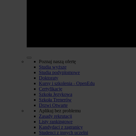
Poznaj naszą ofertę
Studia wyższe
Studia podyplomowe
Doktoraty
Kursy i szkolenia - OpenEdu
Certyfikacje
Szkoła Językowa
Szkoła Trenerów
Drzwi Otwarte
Aplikuj bez problemu
Zasady rekrutacji
Listy rankingowe
Kandydaci z zagranicy
Studenci z innych uczelni