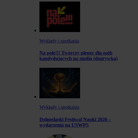
Wykłady i spotkania
Na pole!!! Twórczy plener dla osób
kandydujących na studia (dogrywka)
Wykłady i spotkania
Dolnośląski Festiwal Nauki 2026 –
wydarzenia na USWPS