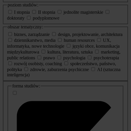
poziom studiów:
I stopnia
II stopnia
jednolite magisterskie
doktoraty
podyplomowe
obszar tematyczny:
biznes, zarządzanie
design, projektowanie, architektura
dziennikarstwo, media
human resources
UX,
informatyka, nowe technologie
języki obce, komunikacja
międzykulturowa
kultura, literatura, sztuka
marketing,
public relations
prawo
psychologia
psychoterapia
rozwój osobisty, coaching
społeczeństwo, państwo,
polityka
zdrowie, zaburzenia psychiczne
AI (sztuczna
inteligencja)
dodatkowe
forma studiów:
informacje
o
studiach