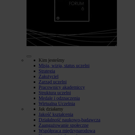
Kim jesteśmy
Misja, wizja, status uczelni
Strategia
Założyciel
Zarząd uczelni
Pracownicy akademiccy
Struktura uczelni
Medale i odznaczenia
Wirtualna Uczelnia
Jak działamy
Jakość kształcenia
Działalność naukowo-badawcza
Zaangażowanie społeczne
Współpraca międzynarodowa