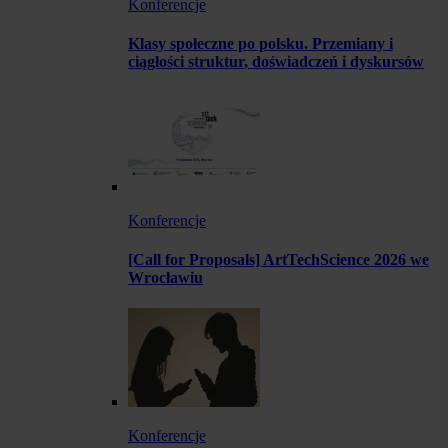
Konferencje
Klasy społeczne po polsku. Przemiany i
ciągłości struktur, doświadczeń i dyskursów
Konferencje
[Call for Proposals] ArtTechScience 2026 we
Wrocławiu
Konferencje