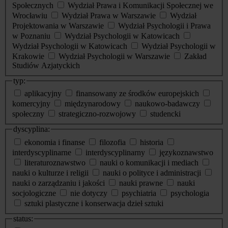
Społecznych
Wydział Prawa i Komunikacji Społecznej we
Wrocławiu
Wydział Prawa w Warszawie
Wydział
Projektowania w Warszawie
Wydział Psychologii i Prawa
w Poznaniu
Wydział Psychologii w Katowicach
Wydział Psychologii w Katowicach
Wydział Psychologii w
Krakowie
Wydział Psychologii w Warszawie
Zakład
Studiów Azjatyckich
typ:
aplikacyjny
finansowany ze środków europejskich
komercyjny
międzynarodowy
naukowo-badawczy
społeczny
strategiczno-rozwojowy
studencki
dyscyplina:
ekonomia i finanse
filozofia
historia
interdyscyplinarne
interdyscyplinarny
językoznawstwo
literaturoznawstwo
nauki o komunikacji i mediach
nauki o kulturze i religii
nauki o polityce i administracji
nauki o zarządzaniu i jakości
nauki prawne
nauki
socjologiczne
nie dotyczy
psychiatria
psychologia
sztuki plastyczne i konserwacja dzieł sztuki
status: