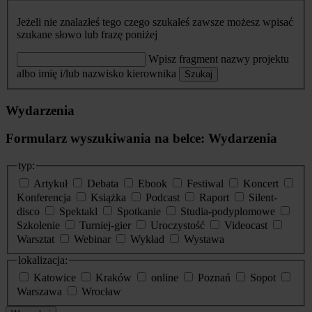
Jeżeli nie znalazłeś tego czego szukałeś zawsze możesz wpisać
szukane słowo lub frazę poniżej
Wpisz fragment nazwy projektu
albo imię i/lub nazwisko kierownika
Szukaj
Wydarzenia
Formularz wyszukiwania na belce: Wydarzenia
typ:
Artykuł
Debata
Ebook
Festiwal
Koncert
Konferencja
Książka
Podcast
Raport
Silent-
disco
Spektakl
Spotkanie
Studia-podyplomowe
Szkolenie
Turniej-gier
Uroczystość
Videocast
Warsztat
Webinar
Wykład
Wystawa
lokalizacja:
Katowice
Kraków
online
Poznań
Sopot
Warszawa
Wrocław