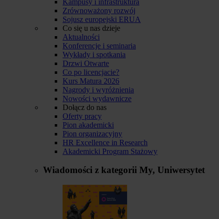
Kampusy i infrastruktura
Zrównoważony rozwój
Sojusz europejski ERUA
Co się u nas dzieje
Aktualności
Konferencje i seminaria
Wykłady i spotkania
Drzwi Otwarte
Co po licencjacie?
Kurs Matura 2026
Nagrody i wyróżnienia
Nowości wydawnicze
Dołącz do nas
Oferty pracy
Pion akademicki
Pion organizacyjny
HR Excellence in Research
Akademicki Program Stażowy
Wiadomości z kategorii
My, Uniwersytet