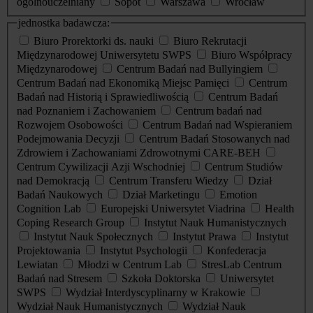
ogólnouczelniany
Sopot
Warszawa
Wrocław
jednostka badawcza:
Biuro Prorektorki ds. nauki
Biuro Rekrutacji
Międzynarodowej Uniwersytetu SWPS
Biuro Współpracy
Międzynarodowej
Centrum Badań nad Bullyingiem
Centrum Badań nad Ekonomiką Miejsc Pamięci
Centrum
Badań nad Historią i Sprawiedliwością
Centrum Badań
nad Poznaniem i Zachowaniem
Centrum badań nad
Rozwojem Osobowości
Centrum Badań nad Wspieraniem
Podejmowania Decyzji
Centrum Badań Stosowanych nad
Zdrowiem i Zachowaniami Zdrowotnymi CARE-BEH
Centrum Cywilizacji Azji Wschodniej
Centrum Studiów
nad Demokracją
Centrum Transferu Wiedzy
Dział
Badań Naukowych
Dział Marketingu
Emotion
Cognition Lab
Europejski Uniwersytet Viadrina
Health
Coping Research Group
Instytut Nauk Humanistycznych
Instytut Nauk Społecznych
Instytut Prawa
Instytut
Projektowania
Instytut Psychologii
Konfederacja
Lewiatan
Młodzi w Centrum Lab
StresLab Centrum
Badań nad Stresem
Szkoła Doktorska
Uniwersytet
SWPS
Wydział Interdyscyplinarny w Krakowie
Wydział Nauk Humanistycznych
Wydział Nauk