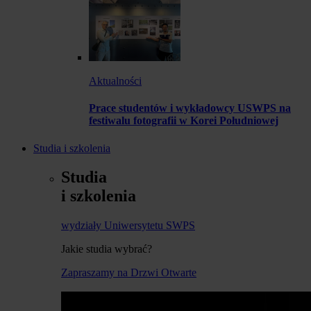
Aktualności
Prace studentów i wykładowcy USWPS na
festiwalu fotografii w Korei Południowej
Studia i szkolenia
Studia
i szkolenia
wydziały Uniwersytetu SWPS
Jakie studia wybrać?
Zapraszamy na Drzwi Otwarte