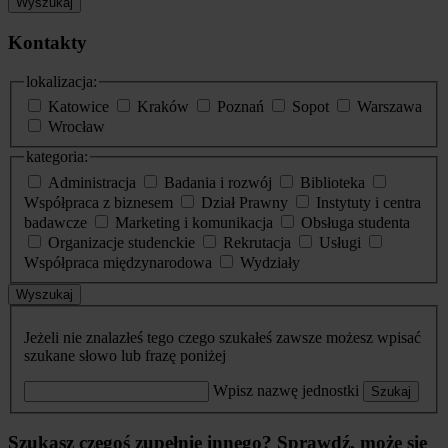
Wyszukaj
Kontakty
lokalizacja:
Katowice
Kraków
Poznań
Sopot
Warszawa
Wrocław
kategoria:
Administracja
Badania i rozwój
Biblioteka
Współpraca z biznesem
Dział Prawny
Instytuty i centra
badawcze
Marketing i komunikacja
Obsługa studenta
Organizacje studenckie
Rekrutacja
Usługi
Współpraca międzynarodowa
Wydziały
Wyszukaj
Jeżeli nie znalazłeś tego czego szukałeś zawsze możesz wpisać
szukane słowo lub frazę poniżej
Wpisz nazwę jednostki
Szukaj
Szukasz czegoś zupełnie innego? Sprawdź, może się