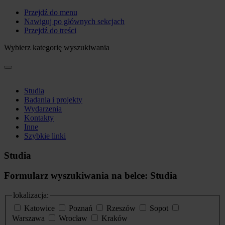
Przejdź do menu
Nawiguj po głównych sekcjach
Przejdź do treści
Wybierz kategorię wyszukiwania
Studia
Badania i projekty
Wydarzenia
Kontakty
Inne
Szybkie linki
Studia
Formularz wyszukiwania na belce: Studia
lokalizacja:
Katowice
Poznań
Rzeszów
Sopot
Warszawa
Wrocław
Kraków