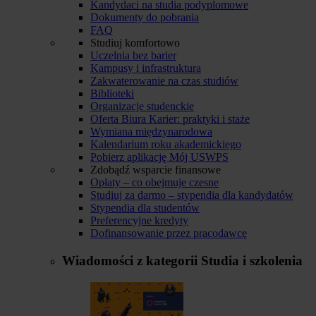
Kandydaci na studia podyplomowe
Dokumenty do pobrania
FAQ
Studiuj komfortowo
Uczelnia bez barier
Kampusy i infrastruktura
Zakwaterowanie na czas studiów
Biblioteki
Organizacje studenckie
Oferta Biura Karier: praktyki i staże
Wymiana międzynarodowa
Kalendarium roku akademickiego
Pobierz aplikację Mój USWPS
Zdobądź wsparcie finansowe
Opłaty – co obejmuje czesne
Studiuj za darmo – stypendia dla kandydatów
Stypendia dla studentów
Preferencyjne kredyty
Dofinansowanie przez pracodawcę
Wiadomości z kategorii
Studia i szkolenia