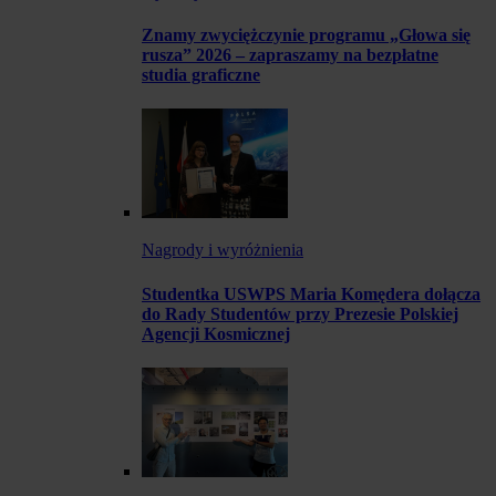
Znamy zwyciężczynie programu „Głowa się
rusza” 2026 – zapraszamy na bezpłatne
studia graficzne
Nagrody i wyróżnienia
Studentka USWPS Maria Komędera dołącza
do Rady Studentów przy Prezesie Polskiej
Agencji Kosmicznej