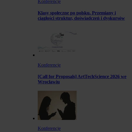
Konferencje
Klasy społeczne po polsku. Przemiany i
ciągłości struktur, doświadczeń i dyskursów
Konferencje
[Call for Proposals] ArtTechScience 2026 we
Wrocławiu
Konferencje