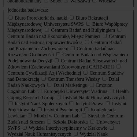
ogólnouczelniany
Sopot
Warszawa
Wrocław
jednostka badawcza:
Biuro Prorektorki ds. nauki
Biuro Rekrutacji
Międzynarodowej Uniwersytetu SWPS
Biuro Współpracy
Międzynarodowej
Centrum Badań nad Bullyingiem
Centrum Badań nad Ekonomiką Miejsc Pamięci
Centrum
Badań nad Historią i Sprawiedliwością
Centrum Badań
nad Poznaniem i Zachowaniem
Centrum badań nad
Rozwojem Osobowości
Centrum Badań nad Wspieraniem
Podejmowania Decyzji
Centrum Badań Stosowanych nad
Zdrowiem i Zachowaniami Zdrowotnymi CARE-BEH
Centrum Cywilizacji Azji Wschodniej
Centrum Studiów
nad Demokracją
Centrum Transferu Wiedzy
Dział
Badań Naukowych
Dział Marketingu
Emotion
Cognition Lab
Europejski Uniwersytet Viadrina
Health
Coping Research Group
Instytut Nauk Humanistycznych
Instytut Nauk Społecznych
Instytut Prawa
Instytut
Projektowania
Instytut Psychologii
Konfederacja
Lewiatan
Młodzi w Centrum Lab
StresLab Centrum
Badań nad Stresem
Szkoła Doktorska
Uniwersytet
SWPS
Wydział Interdyscyplinarny w Krakowie
Wydział Nauk Humanistycznych
Wydział Nauk