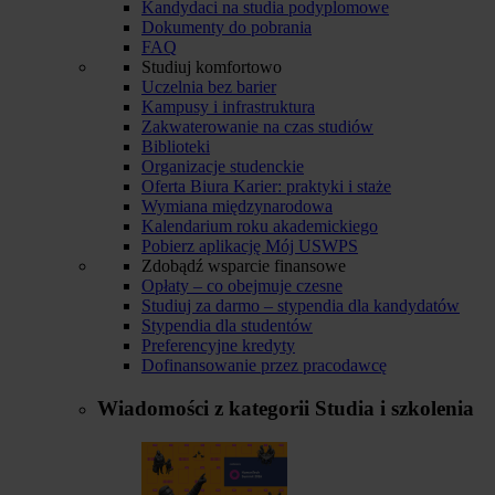
Kandydaci na studia podyplomowe
Dokumenty do pobrania
FAQ
Studiuj komfortowo
Uczelnia bez barier
Kampusy i infrastruktura
Zakwaterowanie na czas studiów
Biblioteki
Organizacje studenckie
Oferta Biura Karier: praktyki i staże
Wymiana międzynarodowa
Kalendarium roku akademickiego
Pobierz aplikację Mój USWPS
Zdobądź wsparcie finansowe
Opłaty – co obejmuje czesne
Studiuj za darmo – stypendia dla kandydatów
Stypendia dla studentów
Preferencyjne kredyty
Dofinansowanie przez pracodawcę
Wiadomości z kategorii
Studia i szkolenia