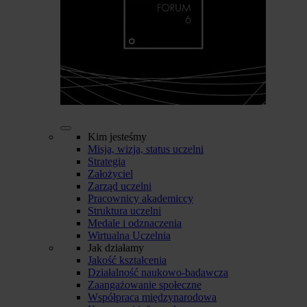
Kim jesteśmy
Misja, wizja, status uczelni
Strategia
Założyciel
Zarząd uczelni
Pracownicy akademiccy
Struktura uczelni
Medale i odznaczenia
Wirtualna Uczelnia
Jak działamy
Jakość kształcenia
Działalność naukowo-badawcza
Zaangażowanie społeczne
Współpraca międzynarodowa