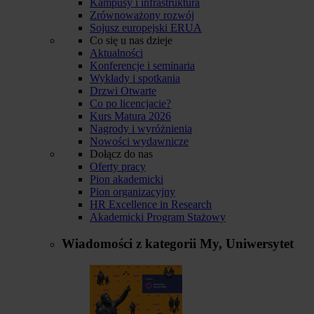
Kampusy i infrastruktura
Zrównoważony rozwój
Sojusz europejski ERUA
Co się u nas dzieje
Aktualności
Konferencje i seminaria
Wykłady i spotkania
Drzwi Otwarte
Co po licencjacie?
Kurs Matura 2026
Nagrody i wyróżnienia
Nowości wydawnicze
Dołącz do nas
Oferty pracy
Pion akademicki
Pion organizacyjny
HR Excellence in Research
Akademicki Program Stażowy
Wiadomości z kategorii
My, Uniwersytet