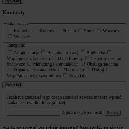
Wyszukaj
Kontakty
lokalizacja:
Katowice
Kraków
Poznań
Sopot
Warszawa
Wrocław
kategoria:
Administracja
Badania i rozwój
Biblioteka
Współpraca z biznesem
Dział Prawny
Instytuty i centra
badawcze
Marketing i komunikacja
Obsługa studenta
Organizacje studenckie
Rekrutacja
Usługi
Współpraca międzynarodowa
Wydziały
Wyszukaj
Jeżeli nie znalazłeś tego czego szukałeś zawsze możesz wpisać
szukane słowo lub frazę poniżej
Wpisz nazwę jednostki
Szukaj
Szukasz czegoś zupełnie innego? Sprawdź, może się