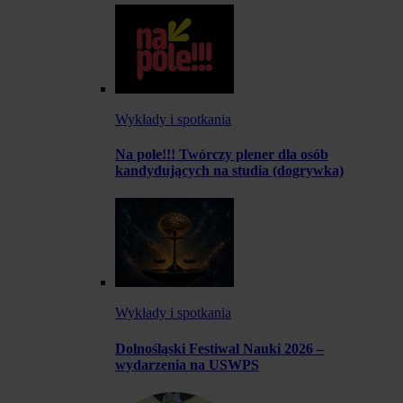
Wykłady i spotkania
Na pole!!! Twórczy plener dla osób
kandydujących na studia (dogrywka)
Wykłady i spotkania
Dolnośląski Festiwal Nauki 2026 –
wydarzenia na USWPS