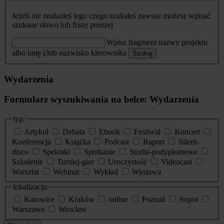
Jeżeli nie znalazłeś tego czego szukałeś zawsze możesz wpisać
szukane słowo lub frazę poniżej
Wpisz fragment nazwy projektu
albo imię i/lub nazwisko kierownika
Szukaj
Wydarzenia
Formularz wyszukiwania na belce: Wydarzenia
typ:
Artykuł
Debata
Ebook
Festiwal
Koncert
Konferencja
Książka
Podcast
Raport
Silent-
disco
Spektakl
Spotkanie
Studia-podyplomowe
Szkolenie
Turniej-gier
Uroczystość
Videocast
Warsztat
Webinar
Wykład
Wystawa
lokalizacja:
Katowice
Kraków
online
Poznań
Sopot
Warszawa
Wrocław