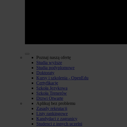
Poznaj naszą ofertę
Studia wyższe
Studia podyplomowe
Doktoraty
Kursy i szkolenia - OpenEdu
Certyfikacje
Szkoła Językowa
Szkoła Trenerów
Drzwi Otwarte
Aplikuj bez problemu
Zasady rekrutacji
Listy rankingowe
Kandydaci z zagranicy
Studenci z innych uczelni