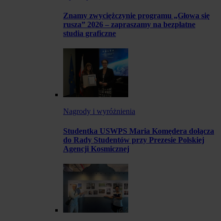
Znamy zwyciężczynie programu „Głowa się
rusza” 2026 – zapraszamy na bezpłatne
studia graficzne
Nagrody i wyróżnienia
Studentka USWPS Maria Komędera dołącza
do Rady Studentów przy Prezesie Polskiej
Agencji Kosmicznej