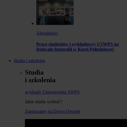
Aktualności
Prace studentów i wykładowcy USWPS na
festiwalu fotografii w Korei Południowej
Studia i szkolenia
Studia
i szkolenia
wydziały Uniwersytetu SWPS
Jakie studia wybrać?
Zapraszamy na Drzwi Otwarte