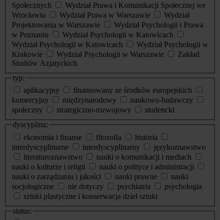
Społecznych
Wydział Prawa i Komunikacji Społecznej we
Wrocławiu
Wydział Prawa w Warszawie
Wydział
Projektowania w Warszawie
Wydział Psychologii i Prawa
w Poznaniu
Wydział Psychologii w Katowicach
Wydział Psychologii w Katowicach
Wydział Psychologii w
Krakowie
Wydział Psychologii w Warszawie
Zakład
Studiów Azjatyckich
typ:
aplikacyjny
finansowany ze środków europejskich
komercyjny
międzynarodowy
naukowo-badawczy
społeczny
strategiczno-rozwojowy
studencki
dyscyplina:
ekonomia i finanse
filozofia
historia
interdyscyplinarne
interdyscyplinarny
językoznawstwo
literaturoznawstwo
nauki o komunikacji i mediach
nauki o kulturze i religii
nauki o polityce i administracji
nauki o zarządzaniu i jakości
nauki prawne
nauki
socjologiczne
nie dotyczy
psychiatria
psychologia
sztuki plastyczne i konserwacja dzieł sztuki
status: