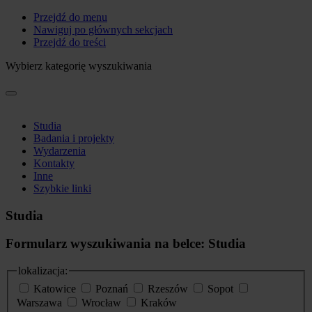
Przejdź do menu
Nawiguj po głównych sekcjach
Przejdź do treści
Wybierz kategorię wyszukiwania
Studia
Badania i projekty
Wydarzenia
Kontakty
Inne
Szybkie linki
Studia
Formularz wyszukiwania na belce: Studia
lokalizacja:
Katowice
Poznań
Rzeszów
Sopot
Warszawa
Wrocław
Kraków