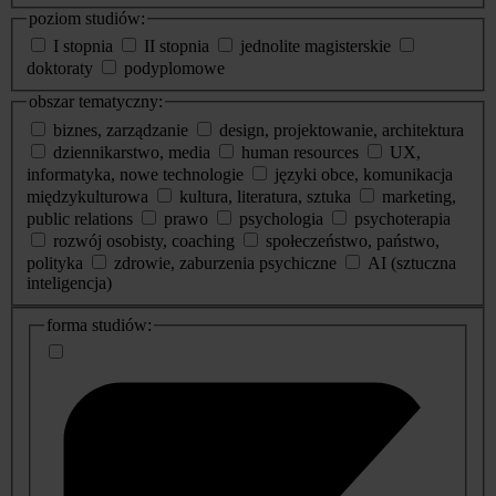
poziom studiów:
I stopnia
II stopnia
jednolite magisterskie
doktoraty
podyplomowe
obszar tematyczny:
biznes, zarządzanie
design, projektowanie, architektura
dziennikarstwo, media
human resources
UX,
informatyka, nowe technologie
języki obce, komunikacja
międzykulturowa
kultura, literatura, sztuka
marketing,
public relations
prawo
psychologia
psychoterapia
rozwój osobisty, coaching
społeczeństwo, państwo,
polityka
zdrowie, zaburzenia psychiczne
AI (sztuczna
inteligencja)
dodatkowe
forma studiów:
informacje
o
studiach