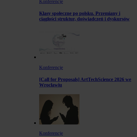
Konferencje
Klasy społeczne po polsku. Przemiany i
ciągłości struktur, doświadczeń i dyskursów
Konferencje
[Call for Proposals] ArtTechScience 2026 we
Wrocławiu
Konferencje