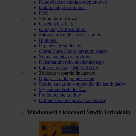
Kandydaci na studia podyplomowe
Dokumenty do pobrania
FAQ
Studiuj komfortowo
Uczelnia bez barier
Kampusy i infrastruktura
Zakwaterowanie na czas studiów
Biblioteki
Organizacje studenckie
Oferta Biura Karier: praktyki i staże
Wymiana międzynarodowa
Kalendarium roku akademickiego
Pobierz aplikację Mój USWPS
Zdobądź wsparcie finansowe
Opłaty – co obejmuje czesne
Studiuj za darmo – stypendia dla kandydatów
Stypendia dla studentów
Preferencyjne kredyty
Dofinansowanie przez pracodawcę
Wiadomości z kategorii
Studia i szkolenia