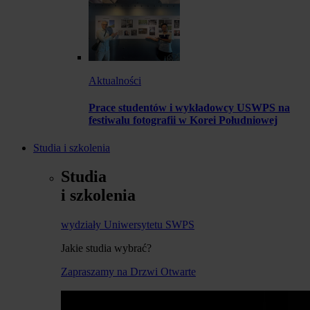
Aktualności
Prace studentów i wykładowcy USWPS na
festiwalu fotografii w Korei Południowej
Studia i szkolenia
Studia
i szkolenia
wydziały Uniwersytetu SWPS
Jakie studia wybrać?
Zapraszamy na Drzwi Otwarte