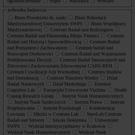
ogólnouczelniany
Sopot
Warszawa
Wrocław
jednostka badawcza:
Biuro Prorektorki ds. nauki
Biuro Rekrutacji
Międzynarodowej Uniwersytetu SWPS
Biuro Współpracy
Międzynarodowej
Centrum Badań nad Bullyingiem
Centrum Badań nad Ekonomiką Miejsc Pamięci
Centrum
Badań nad Historią i Sprawiedliwością
Centrum Badań
nad Poznaniem i Zachowaniem
Centrum badań nad
Rozwojem Osobowości
Centrum Badań nad Wspieraniem
Podejmowania Decyzji
Centrum Badań Stosowanych nad
Zdrowiem i Zachowaniami Zdrowotnymi CARE-BEH
Centrum Cywilizacji Azji Wschodniej
Centrum Studiów
nad Demokracją
Centrum Transferu Wiedzy
Dział
Badań Naukowych
Dział Marketingu
Emotion
Cognition Lab
Europejski Uniwersytet Viadrina
Health
Coping Research Group
Instytut Nauk Humanistycznych
Instytut Nauk Społecznych
Instytut Prawa
Instytut
Projektowania
Instytut Psychologii
Konfederacja
Lewiatan
Młodzi w Centrum Lab
StresLab Centrum
Badań nad Stresem
Szkoła Doktorska
Uniwersytet
SWPS
Wydział Interdyscyplinarny w Krakowie
Wydział Nauk Humanistycznych
Wydział Nauk