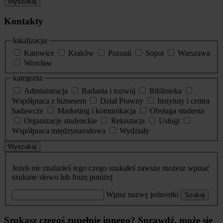
Wyszukaj
Kontakty
lokalizacja:
Katowice
Kraków
Poznań
Sopot
Warszawa
Wrocław
kategoria:
Administracja
Badania i rozwój
Biblioteka
Współpraca z biznesem
Dział Prawny
Instytuty i centra
badawcze
Marketing i komunikacja
Obsługa studenta
Organizacje studenckie
Rekrutacja
Usługi
Współpraca międzynarodowa
Wydziały
Wyszukaj
Jeżeli nie znalazłeś tego czego szukałeś zawsze możesz wpisać
szukane słowo lub frazę poniżej
Wpisz nazwę jednostki
Szukaj
Szukasz czegoś zupełnie innego? Sprawdź, może się