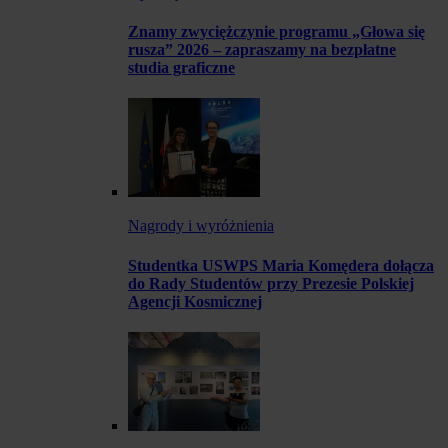
Znamy zwyciężczynie programu „Głowa się
rusza” 2026 – zapraszamy na bezpłatne
studia graficzne
Nagrody i wyróżnienia
Studentka USWPS Maria Komędera dołącza
do Rady Studentów przy Prezesie Polskiej
Agencji Kosmicznej