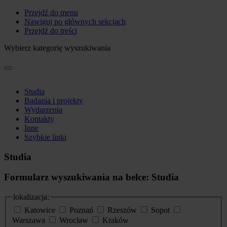
Przejdź do menu
Nawiguj po głównych sekcjach
Przejdź do treści
Wybierz kategorię wyszukiwania
Studia
Badania i projekty
Wydarzenia
Kontakty
Inne
Szybkie linki
Studia
Formularz wyszukiwania na belce: Studia
lokalizacja:
Katowice
Poznań
Rzeszów
Sopot
Warszawa
Wrocław
Kraków