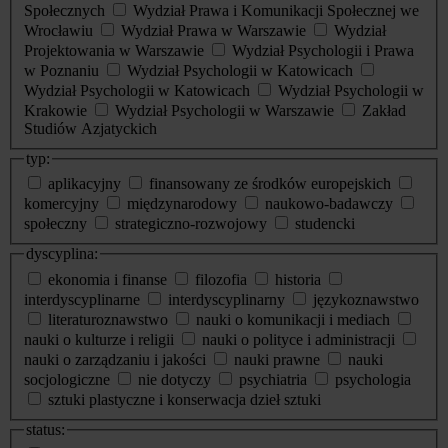
Społecznych
Wydział Prawa i Komunikacji Społecznej we
Wrocławiu
Wydział Prawa w Warszawie
Wydział
Projektowania w Warszawie
Wydział Psychologii i Prawa
w Poznaniu
Wydział Psychologii w Katowicach
Wydział Psychologii w Katowicach
Wydział Psychologii w
Krakowie
Wydział Psychologii w Warszawie
Zakład
Studiów Azjatyckich
typ:
aplikacyjny
finansowany ze środków europejskich
komercyjny
międzynarodowy
naukowo-badawczy
społeczny
strategiczno-rozwojowy
studencki
dyscyplina:
ekonomia i finanse
filozofia
historia
interdyscyplinarne
interdyscyplinarny
językoznawstwo
literaturoznawstwo
nauki o komunikacji i mediach
nauki o kulturze i religii
nauki o polityce i administracji
nauki o zarządzaniu i jakości
nauki prawne
nauki
socjologiczne
nie dotyczy
psychiatria
psychologia
sztuki plastyczne i konserwacja dzieł sztuki
status: