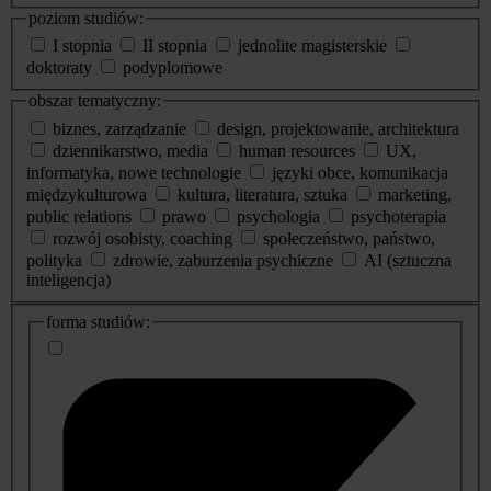
poziom studiów:
I stopnia
II stopnia
jednolite magisterskie
doktoraty
podyplomowe
obszar tematyczny:
biznes, zarządzanie
design, projektowanie, architektura
dziennikarstwo, media
human resources
UX,
informatyka, nowe technologie
języki obce, komunikacja
międzykulturowa
kultura, literatura, sztuka
marketing,
public relations
prawo
psychologia
psychoterapia
rozwój osobisty, coaching
społeczeństwo, państwo,
polityka
zdrowie, zaburzenia psychiczne
AI (sztuczna
inteligencja)
dodatkowe
forma studiów:
informacje
o
studiach