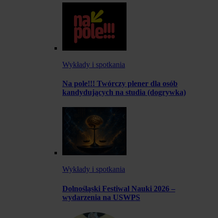
Wykłady i spotkania
Na pole!!! Twórczy plener dla osób
kandydujących na studia (dogrywka)
Wykłady i spotkania
Dolnośląski Festiwal Nauki 2026 –
wydarzenia na USWPS