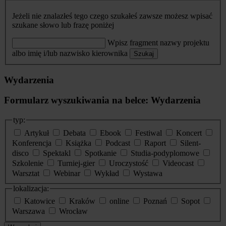
Jeżeli nie znalazłeś tego czego szukałeś zawsze możesz wpisać
szukane słowo lub frazę poniżej
Wpisz fragment nazwy projektu
albo imię i/lub nazwisko kierownika
Szukaj
Wydarzenia
Formularz wyszukiwania na belce: Wydarzenia
typ:
Artykuł
Debata
Ebook
Festiwal
Koncert
Konferencja
Książka
Podcast
Raport
Silent-
disco
Spektakl
Spotkanie
Studia-podyplomowe
Szkolenie
Turniej-gier
Uroczystość
Videocast
Warsztat
Webinar
Wykład
Wystawa
lokalizacja:
Katowice
Kraków
online
Poznań
Sopot
Warszawa
Wrocław