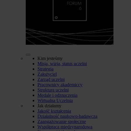
Kim jesteśmy
Misja, wizja, status uczelni
Strategia
Założyciel
Zarząd uczelni
Pracownicy akademiccy
Struktura uczelni
Medale i odznaczenia
Wirtualna Uczelnia
Jak działamy
Jakość kształcenia
Działalność naukowo-badawcza
Zaangażowanie społeczne
Współpraca międzynarodowa