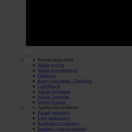
Poznaj naszą ofertę
Studia wyższe
Studia podyplomowe
Doktoraty
Kursy i szkolenia - OpenEdu
Certyfikacje
Szkoła Językowa
Szkoła Trenerów
Drzwi Otwarte
Aplikuj bez problemu
Zasady rekrutacji
Listy rankingowe
Kandydaci z zagranicy
Studenci z innych uczelni