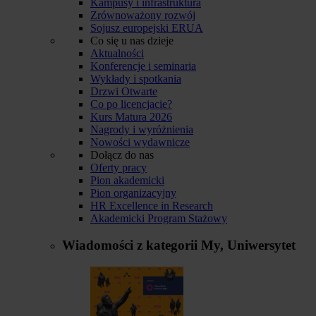
Kampusy i infrastruktura
Zrównoważony rozwój
Sojusz europejski ERUA
Co się u nas dzieje
Aktualności
Konferencje i seminaria
Wykłady i spotkania
Drzwi Otwarte
Co po licencjacie?
Kurs Matura 2026
Nagrody i wyróżnienia
Nowości wydawnicze
Dołącz do nas
Oferty pracy
Pion akademicki
Pion organizacyjny
HR Excellence in Research
Akademicki Program Stażowy
Wiadomości z kategorii
My, Uniwersytet