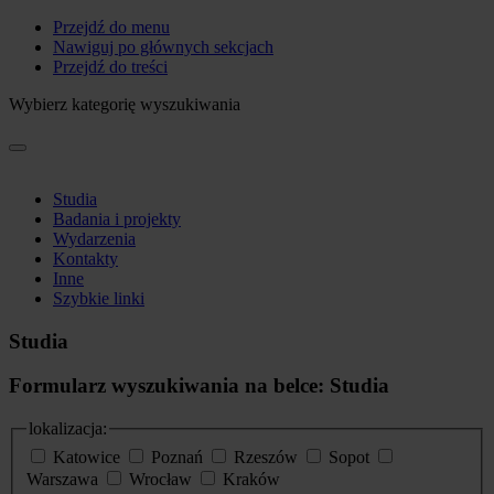
Przejdź do menu
Nawiguj po głównych sekcjach
Przejdź do treści
Wybierz kategorię wyszukiwania
Studia
Badania i projekty
Wydarzenia
Kontakty
Inne
Szybkie linki
Studia
Formularz wyszukiwania na belce: Studia
lokalizacja:
Katowice
Poznań
Rzeszów
Sopot
Warszawa
Wrocław
Kraków