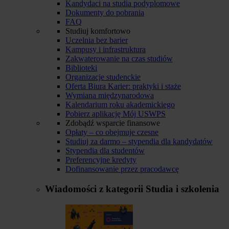
Kandydaci na studia podyplomowe
Dokumenty do pobrania
FAQ
Studiuj komfortowo
Uczelnia bez barier
Kampusy i infrastruktura
Zakwaterowanie na czas studiów
Biblioteki
Organizacje studenckie
Oferta Biura Karier: praktyki i staże
Wymiana międzynarodowa
Kalendarium roku akademickiego
Pobierz aplikację Mój USWPS
Zdobądź wsparcie finansowe
Opłaty – co obejmuje czesne
Studiuj za darmo – stypendia dla kandydatów
Stypendia dla studentów
Preferencyjne kredyty
Dofinansowanie przez pracodawcę
Wiadomości z kategorii
Studia i szkolenia