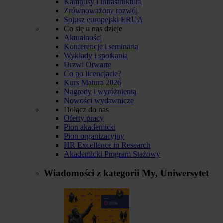
Kampusy i infrastruktura
Zrównoważony rozwój
Sojusz europejski ERUA
Co się u nas dzieje
Aktualności
Konferencje i seminaria
Wykłady i spotkania
Drzwi Otwarte
Co po licencjacie?
Kurs Matura 2026
Nagrody i wyróżnienia
Nowości wydawnicze
Dołącz do nas
Oferty pracy
Pion akademicki
Pion organizacyjny
HR Excellence in Research
Akademicki Program Stażowy
Wiadomości z kategorii
My, Uniwersytet