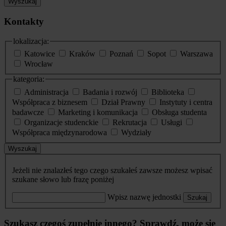
Wyszukaj
Kontakty
lokalizacja:
Katowice
Kraków
Poznań
Sopot
Warszawa
Wrocław
kategoria:
Administracja
Badania i rozwój
Biblioteka
Współpraca z biznesem
Dział Prawny
Instytuty i centra
badawcze
Marketing i komunikacja
Obsługa studenta
Organizacje studenckie
Rekrutacja
Usługi
Współpraca międzynarodowa
Wydziały
Wyszukaj
Jeżeli nie znalazłeś tego czego szukałeś zawsze możesz wpisać
szukane słowo lub frazę poniżej
Wpisz nazwę jednostki
Szukaj
Szukasz czegoś zupełnie innego? Sprawdź, może się