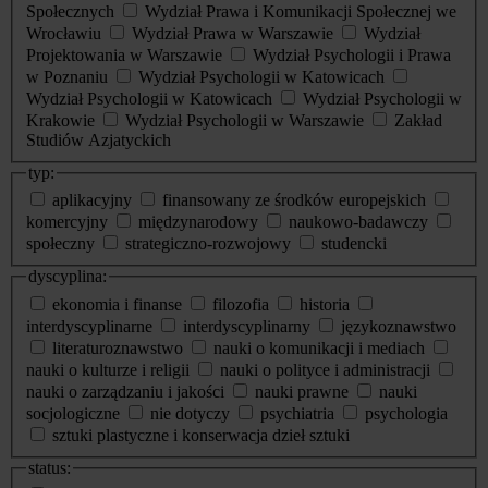
Społecznych
Wydział Prawa i Komunikacji Społecznej we
Wrocławiu
Wydział Prawa w Warszawie
Wydział
Projektowania w Warszawie
Wydział Psychologii i Prawa
w Poznaniu
Wydział Psychologii w Katowicach
Wydział Psychologii w Katowicach
Wydział Psychologii w
Krakowie
Wydział Psychologii w Warszawie
Zakład
Studiów Azjatyckich
typ:
aplikacyjny
finansowany ze środków europejskich
komercyjny
międzynarodowy
naukowo-badawczy
społeczny
strategiczno-rozwojowy
studencki
dyscyplina:
ekonomia i finanse
filozofia
historia
interdyscyplinarne
interdyscyplinarny
językoznawstwo
literaturoznawstwo
nauki o komunikacji i mediach
nauki o kulturze i religii
nauki o polityce i administracji
nauki o zarządzaniu i jakości
nauki prawne
nauki
socjologiczne
nie dotyczy
psychiatria
psychologia
sztuki plastyczne i konserwacja dzieł sztuki
status: