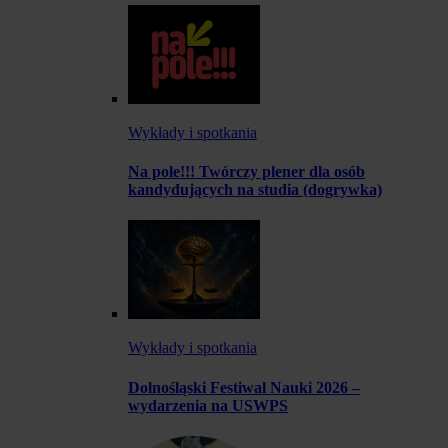
Wykłady i spotkania
Na pole!!! Twórczy plener dla osób
kandydujących na studia (dogrywka)
Wykłady i spotkania
Dolnośląski Festiwal Nauki 2026 –
wydarzenia na USWPS