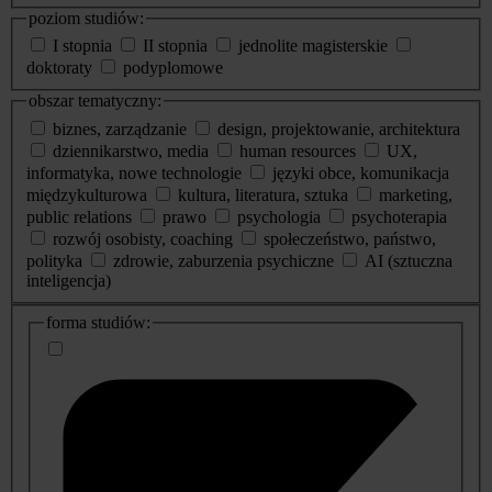
poziom studiów:
I stopnia
II stopnia
jednolite magisterskie
doktoraty
podyplomowe
obszar tematyczny:
biznes, zarządzanie
design, projektowanie, architektura
dziennikarstwo, media
human resources
UX,
informatyka, nowe technologie
języki obce, komunikacja
międzykulturowa
kultura, literatura, sztuka
marketing,
public relations
prawo
psychologia
psychoterapia
rozwój osobisty, coaching
społeczeństwo, państwo,
polityka
zdrowie, zaburzenia psychiczne
AI (sztuczna
inteligencja)
dodatkowe
forma studiów:
informacje
o
studiach