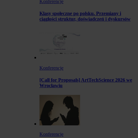
Konferencje
Klasy społeczne po polsku. Przemiany i
ciągłości struktur, doświadczeń i dyskursów
Konferencje
[Call for Proposals] ArtTechScience 2026 we
Wrocławiu
Konferencje