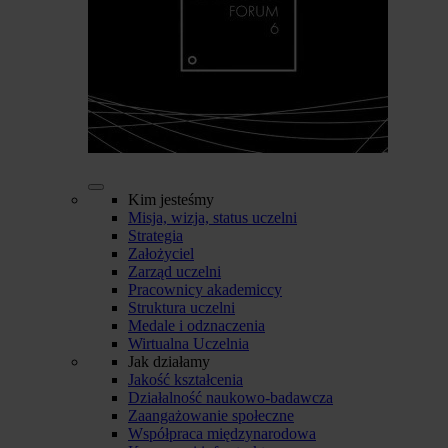
Kim jesteśmy
Misja, wizja, status uczelni
Strategia
Założyciel
Zarząd uczelni
Pracownicy akademiccy
Struktura uczelni
Medale i odznaczenia
Wirtualna Uczelnia
Jak działamy
Jakość kształcenia
Działalność naukowo-badawcza
Zaangażowanie społeczne
Współpraca międzynarodowa