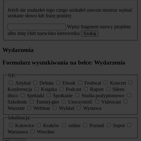
Jeżeli nie znalazłeś tego czego szukałeś zawsze możesz wpisać
szukane słowo lub frazę poniżej
Wpisz fragment nazwy projektu
albo imię i/lub nazwisko kierownika
Szukaj
Wydarzenia
Formularz wyszukiwania na belce: Wydarzenia
typ:
Artykuł
Debata
Ebook
Festiwal
Koncert
Konferencja
Książka
Podcast
Raport
Silent-
disco
Spektakl
Spotkanie
Studia-podyplomowe
Szkolenie
Turniej-gier
Uroczystość
Videocast
Warsztat
Webinar
Wykład
Wystawa
lokalizacja:
Katowice
Kraków
online
Poznań
Sopot
Warszawa
Wrocław