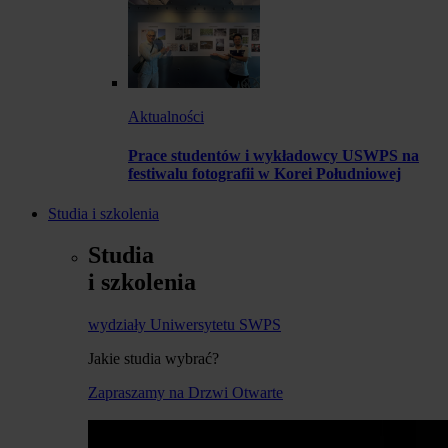
Aktualności
Prace studentów i wykładowcy USWPS na
festiwalu fotografii w Korei Południowej
Studia i szkolenia
Studia
i szkolenia
wydziały Uniwersytetu SWPS
Jakie studia wybrać?
Zapraszamy na Drzwi Otwarte