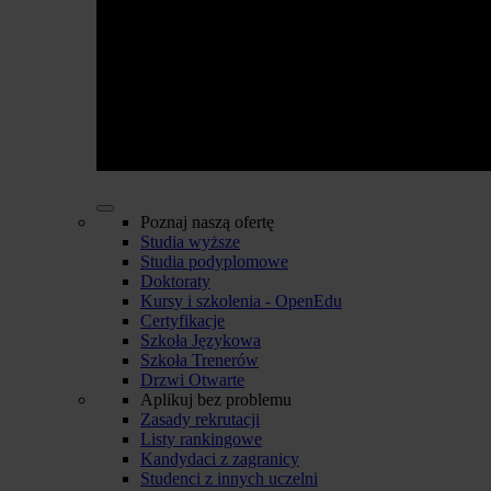
Poznaj naszą ofertę
Studia wyższe
Studia podyplomowe
Doktoraty
Kursy i szkolenia - OpenEdu
Certyfikacje
Szkoła Językowa
Szkoła Trenerów
Drzwi Otwarte
Aplikuj bez problemu
Zasady rekrutacji
Listy rankingowe
Kandydaci z zagranicy
Studenci z innych uczelni