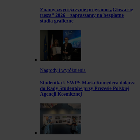
Znamy zwyciężczynie programu „Głowa się
rusza” 2026 – zapraszamy na bezpłatne
studia graficzne
Nagrody i wyróżnienia
Studentka USWPS Maria Komędera dołącza
do Rady Studentów przy Prezesie Polskiej
Agencji Kosmicznej