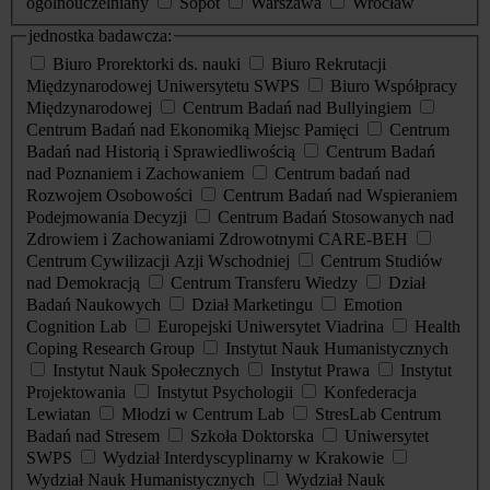
ogólnouczelniany
Sopot
Warszawa
Wrocław
jednostka badawcza:
Biuro Prorektorki ds. nauki
Biuro Rekrutacji
Międzynarodowej Uniwersytetu SWPS
Biuro Współpracy
Międzynarodowej
Centrum Badań nad Bullyingiem
Centrum Badań nad Ekonomiką Miejsc Pamięci
Centrum
Badań nad Historią i Sprawiedliwością
Centrum Badań
nad Poznaniem i Zachowaniem
Centrum badań nad
Rozwojem Osobowości
Centrum Badań nad Wspieraniem
Podejmowania Decyzji
Centrum Badań Stosowanych nad
Zdrowiem i Zachowaniami Zdrowotnymi CARE-BEH
Centrum Cywilizacji Azji Wschodniej
Centrum Studiów
nad Demokracją
Centrum Transferu Wiedzy
Dział
Badań Naukowych
Dział Marketingu
Emotion
Cognition Lab
Europejski Uniwersytet Viadrina
Health
Coping Research Group
Instytut Nauk Humanistycznych
Instytut Nauk Społecznych
Instytut Prawa
Instytut
Projektowania
Instytut Psychologii
Konfederacja
Lewiatan
Młodzi w Centrum Lab
StresLab Centrum
Badań nad Stresem
Szkoła Doktorska
Uniwersytet
SWPS
Wydział Interdyscyplinarny w Krakowie
Wydział Nauk Humanistycznych
Wydział Nauk