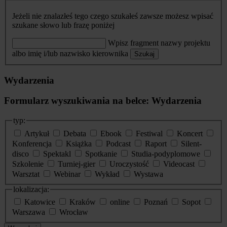
Jeżeli nie znalazłeś tego czego szukałeś zawsze możesz wpisać
szukane słowo lub frazę poniżej
Wpisz fragment nazwy projektu
albo imię i/lub nazwisko kierownika
Szukaj
Wydarzenia
Formularz wyszukiwania na belce: Wydarzenia
typ:
Artykuł
Debata
Ebook
Festiwal
Koncert
Konferencja
Książka
Podcast
Raport
Silent-
disco
Spektakl
Spotkanie
Studia-podyplomowe
Szkolenie
Turniej-gier
Uroczystość
Videocast
Warsztat
Webinar
Wykład
Wystawa
lokalizacja:
Katowice
Kraków
online
Poznań
Sopot
Warszawa
Wrocław