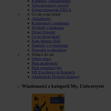
Kampusy i infrastruktura
Zrównoważony rozwój
Sojusz europejski ERUA
Co się u nas dzieje
Aktualności
Konferencje i seminaria
Wykłady i spotkania
Drzwi Otwarte
Co po licencjacie?
Kurs Matura 2026
Nagrody i wyróżnienia
Nowości wydawnicze
Dołącz do nas
Oferty pracy
Pion akademicki
Pion organizacyjny
HR Excellence in Research
Akademicki Program Stażowy
Wiadomości z kategorii
My, Uniwersytet