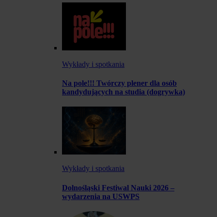
Wykłady i spotkania
Na pole!!! Twórczy plener dla osób
kandydujących na studia (dogrywka)
Wykłady i spotkania
Dolnośląski Festiwal Nauki 2026 –
wydarzenia na USWPS