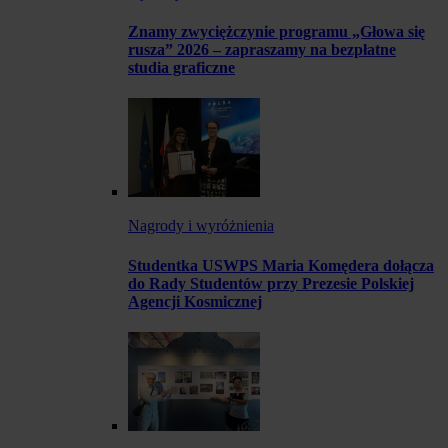
Znamy zwyciężczynie programu „Głowa się
rusza” 2026 – zapraszamy na bezpłatne
studia graficzne
Nagrody i wyróżnienia
Studentka USWPS Maria Komędera dołącza
do Rady Studentów przy Prezesie Polskiej
Agencji Kosmicznej