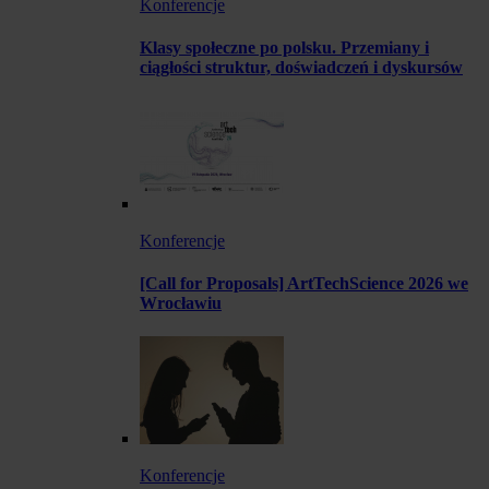
Konferencje
Klasy społeczne po polsku. Przemiany i
ciągłości struktur, doświadczeń i dyskursów
Konferencje
[Call for Proposals] ArtTechScience 2026 we
Wrocławiu
Konferencje