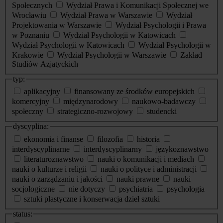
Społecznych
Wydział Prawa i Komunikacji Społecznej we
Wrocławiu
Wydział Prawa w Warszawie
Wydział
Projektowania w Warszawie
Wydział Psychologii i Prawa
w Poznaniu
Wydział Psychologii w Katowicach
Wydział Psychologii w Katowicach
Wydział Psychologii w
Krakowie
Wydział Psychologii w Warszawie
Zakład
Studiów Azjatyckich
typ:
aplikacyjny
finansowany ze środków europejskich
komercyjny
międzynarodowy
naukowo-badawczy
społeczny
strategiczno-rozwojowy
studencki
dyscyplina:
ekonomia i finanse
filozofia
historia
interdyscyplinarne
interdyscyplinarny
językoznawstwo
literaturoznawstwo
nauki o komunikacji i mediach
nauki o kulturze i religii
nauki o polityce i administracji
nauki o zarządzaniu i jakości
nauki prawne
nauki
socjologiczne
nie dotyczy
psychiatria
psychologia
sztuki plastyczne i konserwacja dzieł sztuki
status: