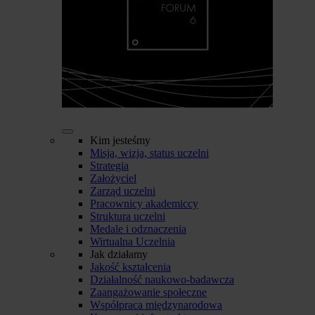
Kim jesteśmy
Misja, wizja, status uczelni
Strategia
Założyciel
Zarząd uczelni
Pracownicy akademiccy
Struktura uczelni
Medale i odznaczenia
Wirtualna Uczelnia
Jak działamy
Jakość kształcenia
Działalność naukowo-badawcza
Zaangażowanie społeczne
Współpraca międzynarodowa