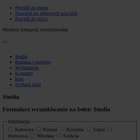
Przejdź do menu
Nawiguj po głównych sekcjach
Przejdź do treści
Wybierz kategorię wyszukiwania
Studia
Badania i projekty
Wydarzenia
Kontakty
Inne
Szybkie linki
Studia
Formularz wyszukiwania na belce: Studia
lokalizacja:
Katowice
Poznań
Rzeszów
Sopot
Warszawa
Wrocław
Kraków