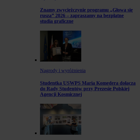
Znamy zwyciężczynie programu „Głowa się
rusza” 2026 – zapraszamy na bezpłatne
studia graficzne
Nagrody i wyróżnienia
Studentka USWPS Maria Komędera dołącza
do Rady Studentów przy Prezesie Polskiej
Agencji Kosmicznej