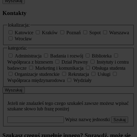
Wyszukaj
Kontakty
lokalizacja:
Katowice
Kraków
Poznań
Sopot
Warszawa
Wrocław
kategoria:
Administracja
Badania i rozwój
Biblioteka
Współpraca z biznesem
Dział Prawny
Instytuty i centra
badawcze
Marketing i komunikacja
Obsługa studenta
Organizacje studenckie
Rekrutacja
Usługi
Współpraca międzynarodowa
Wydziały
Wyszukaj
Jeżeli nie znalazłeś tego czego szukałeś zawsze możesz wpisać
szukane słowo lub frazę poniżej
Wpisz nazwę jednostki
Szukaj
Szukasz czegoś zupełnie innego? Sprawdź, może się