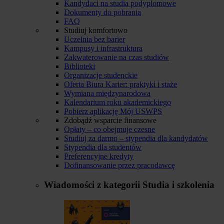
Kandydaci na studia podyplomowe
Dokumenty do pobrania
FAQ
Studiuj komfortowo
Uczelnia bez barier
Kampusy i infrastruktura
Zakwaterowanie na czas studiów
Biblioteki
Organizacje studenckie
Oferta Biura Karier: praktyki i staże
Wymiana międzynarodowa
Kalendarium roku akademickiego
Pobierz aplikację Mój USWPS
Zdobądź wsparcie finansowe
Opłaty – co obejmuje czesne
Studiuj za darmo – stypendia dla kandydatów
Stypendia dla studentów
Preferencyjne kredyty
Dofinansowanie przez pracodawcę
Wiadomości z kategorii
Studia i szkolenia