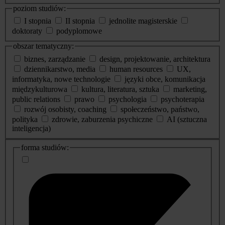
poziom studiów:
I stopnia
II stopnia
jednolite magisterskie
doktoraty
podyplomowe
obszar tematyczny:
biznes, zarządzanie
design, projektowanie, architektura
dziennikarstwo, media
human resources
UX,
informatyka, nowe technologie
języki obce, komunikacja
międzykulturowa
kultura, literatura, sztuka
marketing,
public relations
prawo
psychologia
psychoterapia
rozwój osobisty, coaching
społeczeństwo, państwo,
polityka
zdrowie, zaburzenia psychiczne
AI (sztuczna
inteligencja)
dodatkowe
forma studiów:
informacje
o
studiach