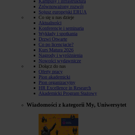
Kampusy i infrastruktura
Zrównoważony rozwój
Sojusz europejski ERUA
Co się u nas dzieje
Aktualności
Konferencje i seminaria
Wykłady i spotkania
Drzwi Otwarte
Co po licencjacie?
Kurs Matura 2026
Nagrody i wyróżnienia
Nowości wydawnicze
Dołącz do nas
Oferty pracy
Pion akademicki
Pion organizacyjny
HR Excellence in Research
Akademicki Program Stażowy
Wiadomości z kategorii
My, Uniwersytet