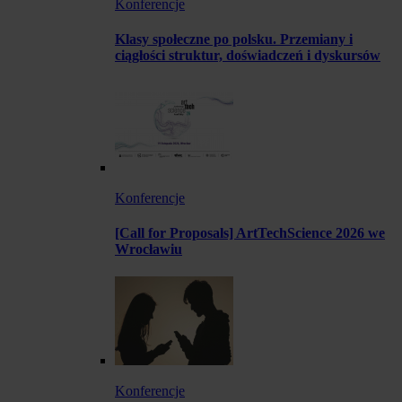
Konferencje
Klasy społeczne po polsku. Przemiany i
ciągłości struktur, doświadczeń i dyskursów
Konferencje
[Call for Proposals] ArtTechScience 2026 we
Wrocławiu
Konferencje