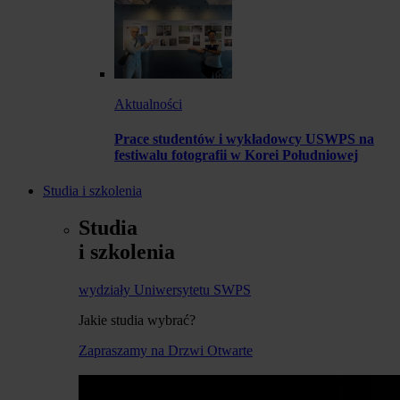
Aktualności
Prace studentów i wykładowcy USWPS na
festiwalu fotografii w Korei Południowej
Studia i szkolenia
Studia
i szkolenia
wydziały Uniwersytetu SWPS
Jakie studia wybrać?
Zapraszamy na Drzwi Otwarte