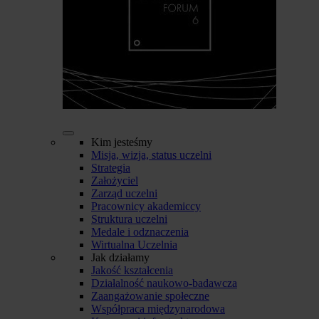
Kim jesteśmy
Misja, wizja, status uczelni
Strategia
Założyciel
Zarząd uczelni
Pracownicy akademiccy
Struktura uczelni
Medale i odznaczenia
Wirtualna Uczelnia
Jak działamy
Jakość kształcenia
Działalność naukowo-badawcza
Zaangażowanie społeczne
Współpraca międzynarodowa