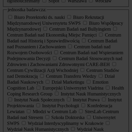
ogólnouczelniany
Sopot
Warszawa
Wrocław
jednostka badawcza:
Biuro Prorektorki ds. nauki
Biuro Rekrutacji
Międzynarodowej Uniwersytetu SWPS
Biuro Współpracy
Międzynarodowej
Centrum Badań nad Bullyingiem
Centrum Badań nad Ekonomiką Miejsc Pamięci
Centrum
Badań nad Historią i Sprawiedliwością
Centrum Badań
nad Poznaniem i Zachowaniem
Centrum badań nad
Rozwojem Osobowości
Centrum Badań nad Wspieraniem
Podejmowania Decyzji
Centrum Badań Stosowanych nad
Zdrowiem i Zachowaniami Zdrowotnymi CARE-BEH
Centrum Cywilizacji Azji Wschodniej
Centrum Studiów
nad Demokracją
Centrum Transferu Wiedzy
Dział
Badań Naukowych
Dział Marketingu
Emotion
Cognition Lab
Europejski Uniwersytet Viadrina
Health
Coping Research Group
Instytut Nauk Humanistycznych
Instytut Nauk Społecznych
Instytut Prawa
Instytut
Projektowania
Instytut Psychologii
Konfederacja
Lewiatan
Młodzi w Centrum Lab
StresLab Centrum
Badań nad Stresem
Szkoła Doktorska
Uniwersytet
SWPS
Wydział Interdyscyplinarny w Krakowie
Wydział Nauk Humanistycznych
Wydział Nauk