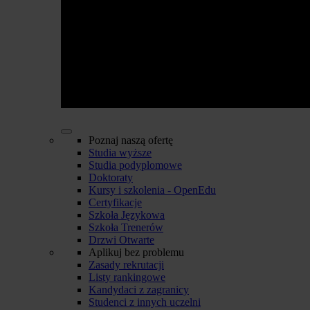
Poznaj naszą ofertę
Studia wyższe
Studia podyplomowe
Doktoraty
Kursy i szkolenia - OpenEdu
Certyfikacje
Szkoła Językowa
Szkoła Trenerów
Drzwi Otwarte
Aplikuj bez problemu
Zasady rekrutacji
Listy rankingowe
Kandydaci z zagranicy
Studenci z innych uczelni