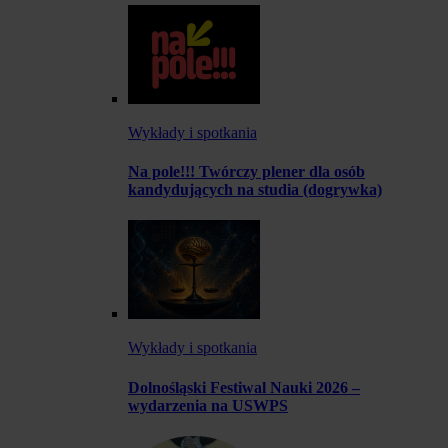
Wykłady i spotkania
Na pole!!! Twórczy plener dla osób
kandydujących na studia (dogrywka)
Wykłady i spotkania
Dolnośląski Festiwal Nauki 2026 –
wydarzenia na USWPS