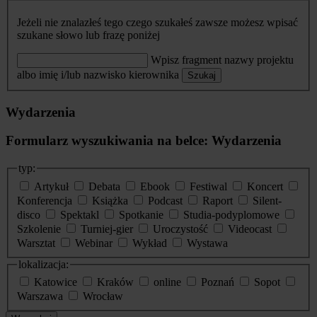
Jeżeli nie znalazłeś tego czego szukałeś zawsze możesz wpisać
szukane słowo lub frazę poniżej
Wpisz fragment nazwy projektu
albo imię i/lub nazwisko kierownika
Szukaj
Wydarzenia
Formularz wyszukiwania na belce: Wydarzenia
typ:
Artykuł
Debata
Ebook
Festiwal
Koncert
Konferencja
Książka
Podcast
Raport
Silent-
disco
Spektakl
Spotkanie
Studia-podyplomowe
Szkolenie
Turniej-gier
Uroczystość
Videocast
Warsztat
Webinar
Wykład
Wystawa
lokalizacja:
Katowice
Kraków
online
Poznań
Sopot
Warszawa
Wrocław