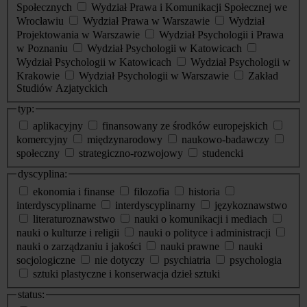
Społecznych
Wydział Prawa i Komunikacji Społecznej we
Wrocławiu
Wydział Prawa w Warszawie
Wydział
Projektowania w Warszawie
Wydział Psychologii i Prawa
w Poznaniu
Wydział Psychologii w Katowicach
Wydział Psychologii w Katowicach
Wydział Psychologii w
Krakowie
Wydział Psychologii w Warszawie
Zakład
Studiów Azjatyckich
typ:
aplikacyjny
finansowany ze środków europejskich
komercyjny
międzynarodowy
naukowo-badawczy
społeczny
strategiczno-rozwojowy
studencki
dyscyplina:
ekonomia i finanse
filozofia
historia
interdyscyplinarne
interdyscyplinarny
językoznawstwo
literaturoznawstwo
nauki o komunikacji i mediach
nauki o kulturze i religii
nauki o polityce i administracji
nauki o zarządzaniu i jakości
nauki prawne
nauki
socjologiczne
nie dotyczy
psychiatria
psychologia
sztuki plastyczne i konserwacja dzieł sztuki
status: