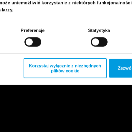
może uniemożliwić korzystanie z niektórych funkcjonalnośc
ularzy.
Preferencje
Statystyka
Korzystaj wyłącznie z niezbędnych
Zezwól
plików cookie