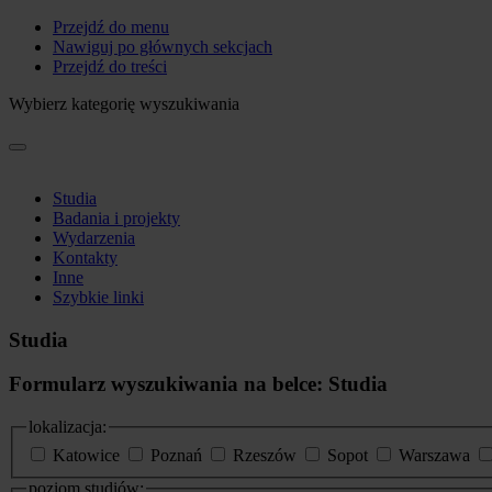
Przejdź do menu
Nawiguj po głównych sekcjach
Przejdź do treści
Wybierz kategorię wyszukiwania
Studia
Badania i projekty
Wydarzenia
Kontakty
Inne
Szybkie linki
Studia
Formularz wyszukiwania na belce: Studia
lokalizacja:
Katowice
Poznań
Rzeszów
Sopot
Warszawa
poziom studiów: