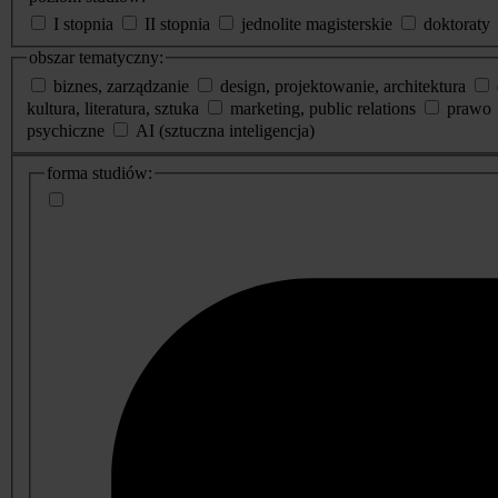
I stopnia
II stopnia
jednolite magisterskie
doktoraty
obszar tematyczny:
biznes, zarządzanie
design, projektowanie, architektura
kultura, literatura, sztuka
marketing, public relations
prawo
psychiczne
AI (sztuczna inteligencja)
dodatkowe
forma studiów:
informacje
o
studiach