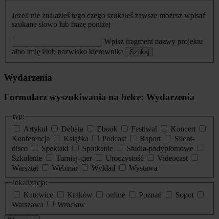
Jeżeli nie znalazłeś tego czego szukałeś zawsze możesz wpisać
szukane słowo lub frazę poniżej
Wpisz fragment nazwy projektu
albo imię i/lub nazwisko kierownika
Szukaj
Wydarzenia
Formularz wyszukiwania na belce: Wydarzenia
typ:
Artykuł
Debata
Ebook
Festiwal
Koncert
Konferencja
Książka
Podcast
Raport
Silent-
disco
Spektakl
Spotkanie
Studia-podyplomowe
Szkolenie
Turniej-gier
Uroczystość
Videocast
Warsztat
Webinar
Wykład
Wystawa
lokalizacja:
Katowice
Kraków
online
Poznań
Sopot
Warszawa
Wrocław