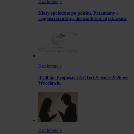
Konferencje
Klasy społeczne po polsku. Przemiany i
ciągłości struktur, doświadczeń i dyskursów
Konferencje
[Call for Proposals] ArtTechScience 2026 we
Wrocławiu
Konferencje