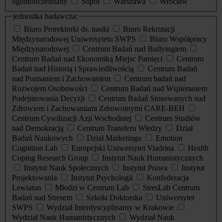
ogólnouczelniany
Sopot
Warszawa
Wrocław
jednostka badawcza:
Biuro Prorektorki ds. nauki
Biuro Rekrutacji
Międzynarodowej Uniwersytetu SWPS
Biuro Współpracy
Międzynarodowej
Centrum Badań nad Bullyingiem
Centrum Badań nad Ekonomiką Miejsc Pamięci
Centrum
Badań nad Historią i Sprawiedliwością
Centrum Badań
nad Poznaniem i Zachowaniem
Centrum badań nad
Rozwojem Osobowości
Centrum Badań nad Wspieraniem
Podejmowania Decyzji
Centrum Badań Stosowanych nad
Zdrowiem i Zachowaniami Zdrowotnymi CARE-BEH
Centrum Cywilizacji Azji Wschodniej
Centrum Studiów
nad Demokracją
Centrum Transferu Wiedzy
Dział
Badań Naukowych
Dział Marketingu
Emotion
Cognition Lab
Europejski Uniwersytet Viadrina
Health
Coping Research Group
Instytut Nauk Humanistycznych
Instytut Nauk Społecznych
Instytut Prawa
Instytut
Projektowania
Instytut Psychologii
Konfederacja
Lewiatan
Młodzi w Centrum Lab
StresLab Centrum
Badań nad Stresem
Szkoła Doktorska
Uniwersytet
SWPS
Wydział Interdyscyplinarny w Krakowie
Wydział Nauk Humanistycznych
Wydział Nauk