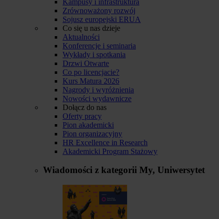
Kampusy i infrastruktura
Zrównoważony rozwój
Sojusz europejski ERUA
Co się u nas dzieje
Aktualności
Konferencje i seminaria
Wykłady i spotkania
Drzwi Otwarte
Co po licencjacie?
Kurs Matura 2026
Nagrody i wyróżnienia
Nowości wydawnicze
Dołącz do nas
Oferty pracy
Pion akademicki
Pion organizacyjny
HR Excellence in Research
Akademicki Program Stażowy
Wiadomości z kategorii
My, Uniwersytet