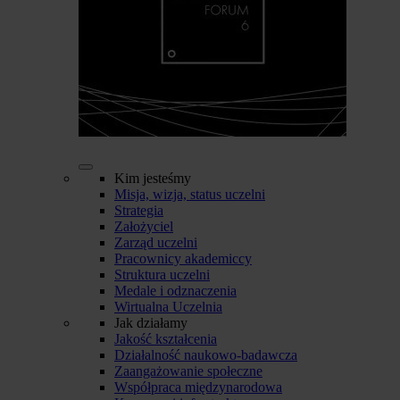
Kim jesteśmy
Misja, wizja, status uczelni
Strategia
Założyciel
Zarząd uczelni
Pracownicy akademiccy
Struktura uczelni
Medale i odznaczenia
Wirtualna Uczelnia
Jak działamy
Jakość kształcenia
Działalność naukowo-badawcza
Zaangażowanie społeczne
Współpraca międzynarodowa