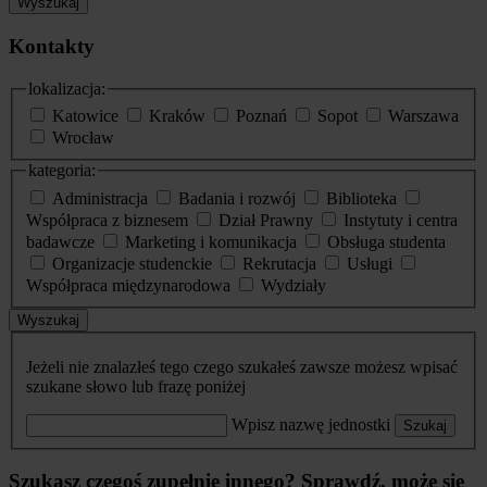
Wyszukaj
Kontakty
lokalizacja:
Katowice
Kraków
Poznań
Sopot
Warszawa
Wrocław
kategoria:
Administracja
Badania i rozwój
Biblioteka
Współpraca z biznesem
Dział Prawny
Instytuty i centra
badawcze
Marketing i komunikacja
Obsługa studenta
Organizacje studenckie
Rekrutacja
Usługi
Współpraca międzynarodowa
Wydziały
Wyszukaj
Jeżeli nie znalazłeś tego czego szukałeś zawsze możesz wpisać
szukane słowo lub frazę poniżej
Wpisz nazwę jednostki
Szukaj
Szukasz czegoś zupełnie innego? Sprawdź, może się