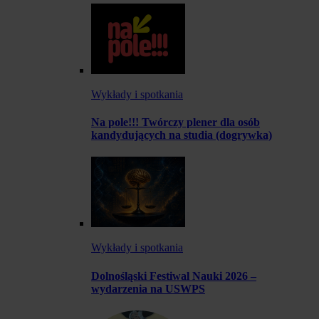
Wykłady i spotkania
Na pole!!! Twórczy plener dla osób
kandydujących na studia (dogrywka)
Wykłady i spotkania
Dolnośląski Festiwal Nauki 2026 –
wydarzenia na USWPS