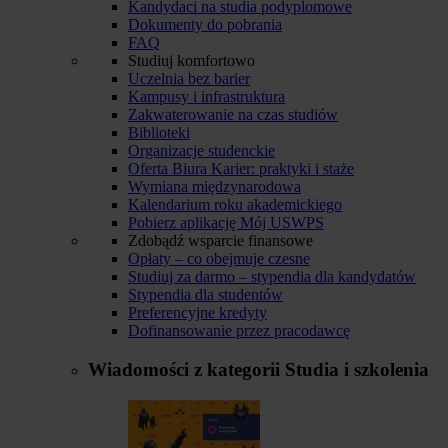
Kandydaci na studia podyplomowe
Dokumenty do pobrania
FAQ
Studiuj komfortowo
Uczelnia bez barier
Kampusy i infrastruktura
Zakwaterowanie na czas studiów
Biblioteki
Organizacje studenckie
Oferta Biura Karier: praktyki i staże
Wymiana międzynarodowa
Kalendarium roku akademickiego
Pobierz aplikację Mój USWPS
Zdobądź wsparcie finansowe
Opłaty – co obejmuje czesne
Studiuj za darmo – stypendia dla kandydatów
Stypendia dla studentów
Preferencyjne kredyty
Dofinansowanie przez pracodawcę
Wiadomości z kategorii
Studia i szkolenia