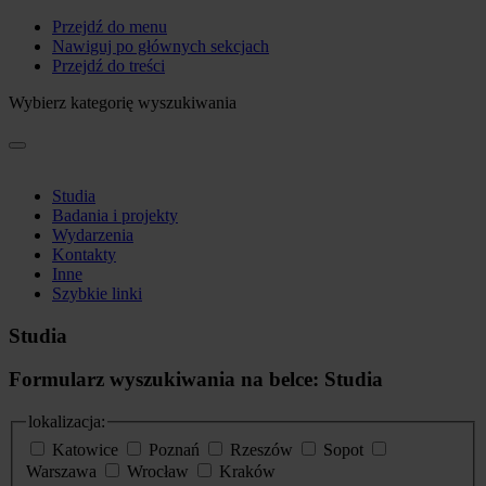
Przejdź do menu
Nawiguj po głównych sekcjach
Przejdź do treści
Wybierz kategorię wyszukiwania
Studia
Badania i projekty
Wydarzenia
Kontakty
Inne
Szybkie linki
Studia
Formularz wyszukiwania na belce: Studia
lokalizacja:
Katowice
Poznań
Rzeszów
Sopot
Warszawa
Wrocław
Kraków