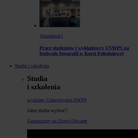
Aktualności
Prace studentów i wykładowcy USWPS na
festiwalu fotografii w Korei Południowej
Studia i szkolenia
Studia
i szkolenia
wydziały Uniwersytetu SWPS
Jakie studia wybrać?
Zapraszamy na Drzwi Otwarte