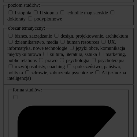
poziom studiów:
I stopnia
II stopnia
jednolite magisterskie
doktoraty
podyplomowe
obszar tematyczny:
biznes, zarządzanie
design, projektowanie, architektura
dziennikarstwo, media
human resources
UX,
informatyka, nowe technologie
języki obce, komunikacja
międzykulturowa
kultura, literatura, sztuka
marketing,
public relations
prawo
psychologia
psychoterapia
rozwój osobisty, coaching
społeczeństwo, państwo,
polityka
zdrowie, zaburzenia psychiczne
AI (sztuczna
inteligencja)
dodatkowe
forma studiów:
informacje
o
studiach