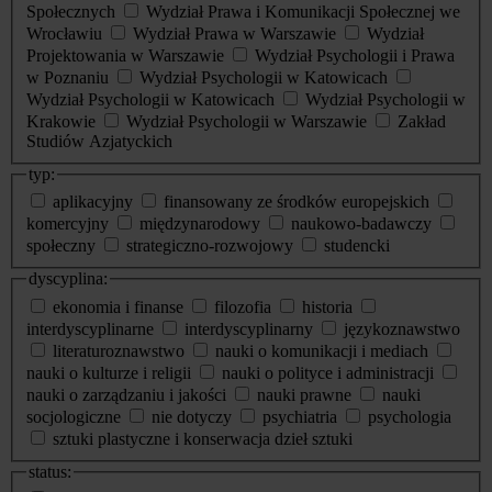
Społecznych
Wydział Prawa i Komunikacji Społecznej we
Wrocławiu
Wydział Prawa w Warszawie
Wydział
Projektowania w Warszawie
Wydział Psychologii i Prawa
w Poznaniu
Wydział Psychologii w Katowicach
Wydział Psychologii w Katowicach
Wydział Psychologii w
Krakowie
Wydział Psychologii w Warszawie
Zakład
Studiów Azjatyckich
typ:
aplikacyjny
finansowany ze środków europejskich
komercyjny
międzynarodowy
naukowo-badawczy
społeczny
strategiczno-rozwojowy
studencki
dyscyplina:
ekonomia i finanse
filozofia
historia
interdyscyplinarne
interdyscyplinarny
językoznawstwo
literaturoznawstwo
nauki o komunikacji i mediach
nauki o kulturze i religii
nauki o polityce i administracji
nauki o zarządzaniu i jakości
nauki prawne
nauki
socjologiczne
nie dotyczy
psychiatria
psychologia
sztuki plastyczne i konserwacja dzieł sztuki
status: