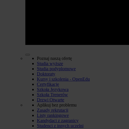
Poznaj naszą ofertę
Studia wyższe
Studia podyplomowe
Doktoraty
Kursy i szkolenia - OpenEdu
Certyfikacje
Szkoła Językowa
Szkoła Trenerów
Drzwi Otwarte
Aplikuj bez problemu
Zasady rekrutacji
Listy rankingowe
Kandydaci z zagranicy
Studenci z innych uczelni