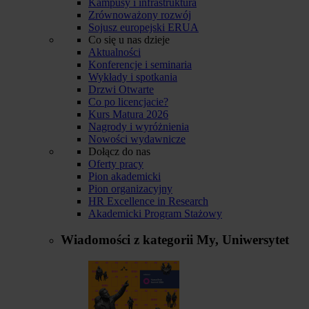
Kampusy i infrastruktura
Zrównoważony rozwój
Sojusz europejski ERUA
Co się u nas dzieje
Aktualności
Konferencje i seminaria
Wykłady i spotkania
Drzwi Otwarte
Co po licencjacie?
Kurs Matura 2026
Nagrody i wyróżnienia
Nowości wydawnicze
Dołącz do nas
Oferty pracy
Pion akademicki
Pion organizacyjny
HR Excellence in Research
Akademicki Program Stażowy
Wiadomości z kategorii
My, Uniwersytet