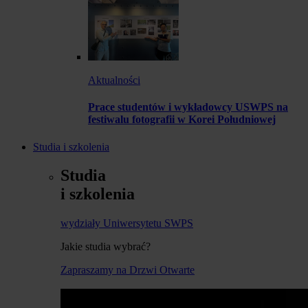
Aktualności
Prace studentów i wykładowcy USWPS na
festiwalu fotografii w Korei Południowej
Studia i szkolenia
Studia
i szkolenia
wydziały Uniwersytetu SWPS
Jakie studia wybrać?
Zapraszamy na Drzwi Otwarte