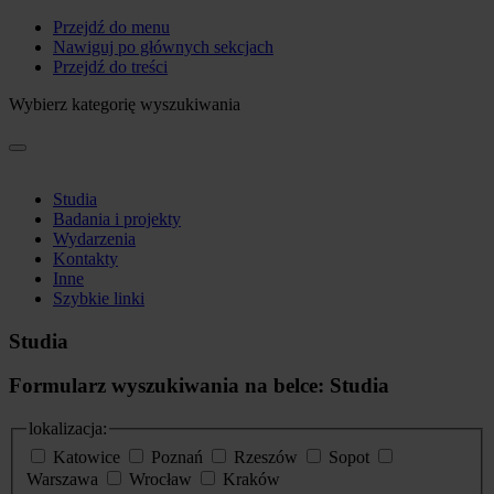
Przejdź do menu
Nawiguj po głównych sekcjach
Przejdź do treści
Wybierz kategorię wyszukiwania
Studia
Badania i projekty
Wydarzenia
Kontakty
Inne
Szybkie linki
Studia
Formularz wyszukiwania na belce: Studia
lokalizacja:
Katowice
Poznań
Rzeszów
Sopot
Warszawa
Wrocław
Kraków