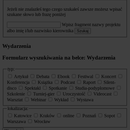
Jeżeli nie znalazłeś tego czego szukałeś zawsze możesz wpisać
szukane słowo lub frazę poniżej
Wpisz fragment nazwy projektu
albo imię i/lub nazwisko kierownika
Szukaj
Wydarzenia
Formularz wyszukiwania na belce: Wydarzenia
typ:
Artykuł
Debata
Ebook
Festiwal
Koncert
Konferencja
Książka
Podcast
Raport
Silent-
disco
Spektakl
Spotkanie
Studia-podyplomowe
Szkolenie
Turniej-gier
Uroczystość
Videocast
Warsztat
Webinar
Wykład
Wystawa
lokalizacja:
Katowice
Kraków
online
Poznań
Sopot
Warszawa
Wrocław