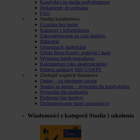
Kandydaci na studia podyplomowe
Dokumenty do pobrania
FAQ
Studiuj komfortowo
Uczelnia bez barier
Kampusy i infrastruktura
Zakwaterowanie na czas studiów
Biblioteki
Organizacje studenckie
Oferta Biura Karier: praktyki i staże
Wymiana międzynarodowa
Kalendarium roku akademickiego
Pobierz aplikację Mój USWPS
Zdobądź wsparcie finansowe
Opłaty – co obejmuje czesne
Studiuj za darmo – stypendia dla kandydatów
Stypendia dla studentów
Preferencyjne kredyty
Dofinansowanie przez pracodawcę
Wiadomości z kategorii
Studia i szkolenia