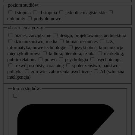
poziom studiów:
I stopnia
II stopnia
jednolite magisterskie
doktoraty
podyplomowe
obszar tematyczny:
biznes, zarządzanie
design, projektowanie, architektura
dziennikarstwo, media
human resources
UX,
informatyka, nowe technologie
języki obce, komunikacja
międzykulturowa
kultura, literatura, sztuka
marketing,
public relations
prawo
psychologia
psychoterapia
rozwój osobisty, coaching
społeczeństwo, państwo,
polityka
zdrowie, zaburzenia psychiczne
AI (sztuczna
inteligencja)
dodatkowe
forma studiów:
informacje
o
studiach