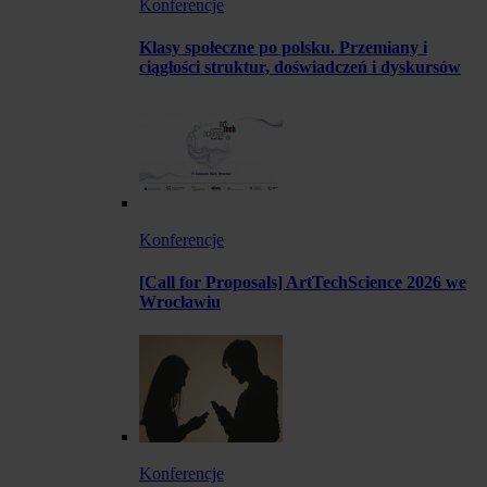
Konferencje
Klasy społeczne po polsku. Przemiany i
ciągłości struktur, doświadczeń i dyskursów
Konferencje
[Call for Proposals] ArtTechScience 2026 we
Wrocławiu
Konferencje