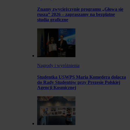
Znamy zwyciężczynie programu „Głowa się
rusza” 2026 – zapraszamy na bezpłatne
studia graficzne
Nagrody i wyróżnienia
Studentka USWPS Maria Komędera dołącza
do Rady Studentów przy Prezesie Polskiej
Agencji Kosmicznej