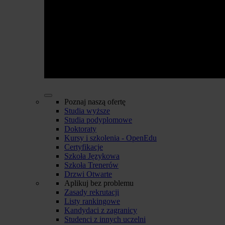
Poznaj naszą ofertę
Studia wyższe
Studia podyplomowe
Doktoraty
Kursy i szkolenia - OpenEdu
Certyfikacje
Szkoła Językowa
Szkoła Trenerów
Drzwi Otwarte
Aplikuj bez problemu
Zasady rekrutacji
Listy rankingowe
Kandydaci z zagranicy
Studenci z innych uczelni