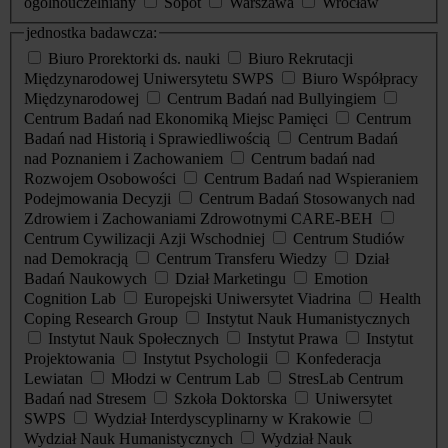
ogólnouczelniany
Sopot
Warszawa
Wrocław
jednostka badawcza:
Biuro Prorektorki ds. nauki
Biuro Rekrutacji
Międzynarodowej Uniwersytetu SWPS
Biuro Współpracy
Międzynarodowej
Centrum Badań nad Bullyingiem
Centrum Badań nad Ekonomiką Miejsc Pamięci
Centrum
Badań nad Historią i Sprawiedliwością
Centrum Badań
nad Poznaniem i Zachowaniem
Centrum badań nad
Rozwojem Osobowości
Centrum Badań nad Wspieraniem
Podejmowania Decyzji
Centrum Badań Stosowanych nad
Zdrowiem i Zachowaniami Zdrowotnymi CARE-BEH
Centrum Cywilizacji Azji Wschodniej
Centrum Studiów
nad Demokracją
Centrum Transferu Wiedzy
Dział
Badań Naukowych
Dział Marketingu
Emotion
Cognition Lab
Europejski Uniwersytet Viadrina
Health
Coping Research Group
Instytut Nauk Humanistycznych
Instytut Nauk Społecznych
Instytut Prawa
Instytut
Projektowania
Instytut Psychologii
Konfederacja
Lewiatan
Młodzi w Centrum Lab
StresLab Centrum
Badań nad Stresem
Szkoła Doktorska
Uniwersytet
SWPS
Wydział Interdyscyplinarny w Krakowie
Wydział Nauk Humanistycznych
Wydział Nauk