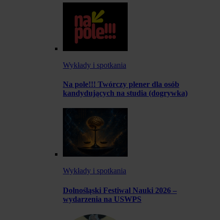
Wykłady i spotkania
Na pole!!! Twórczy plener dla osób
kandydujących na studia (dogrywka)
Wykłady i spotkania
Dolnośląski Festiwal Nauki 2026 –
wydarzenia na USWPS