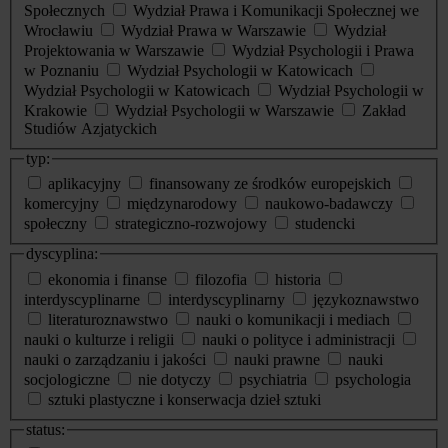
Społecznych
Wydział Prawa i Komunikacji Społecznej we
Wrocławiu
Wydział Prawa w Warszawie
Wydział
Projektowania w Warszawie
Wydział Psychologii i Prawa
w Poznaniu
Wydział Psychologii w Katowicach
Wydział Psychologii w Katowicach
Wydział Psychologii w
Krakowie
Wydział Psychologii w Warszawie
Zakład
Studiów Azjatyckich
typ:
aplikacyjny
finansowany ze środków europejskich
komercyjny
międzynarodowy
naukowo-badawczy
społeczny
strategiczno-rozwojowy
studencki
dyscyplina:
ekonomia i finanse
filozofia
historia
interdyscyplinarne
interdyscyplinarny
językoznawstwo
literaturoznawstwo
nauki o komunikacji i mediach
nauki o kulturze i religii
nauki o polityce i administracji
nauki o zarządzaniu i jakości
nauki prawne
nauki
socjologiczne
nie dotyczy
psychiatria
psychologia
sztuki plastyczne i konserwacja dzieł sztuki
status: