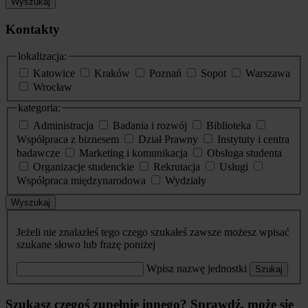
Wyszukaj
Kontakty
lokalizacja:
Katowice
Kraków
Poznań
Sopot
Warszawa
Wrocław
kategoria:
Administracja
Badania i rozwój
Biblioteka
Współpraca z biznesem
Dział Prawny
Instytuty i centra
badawcze
Marketing i komunikacja
Obsługa studenta
Organizacje studenckie
Rekrutacja
Usługi
Współpraca międzynarodowa
Wydziały
Wyszukaj
Jeżeli nie znalazłeś tego czego szukałeś zawsze możesz wpisać
szukane słowo lub frazę poniżej
Wpisz nazwę jednostki
Szukaj
Szukasz czegoś zupełnie innego? Sprawdź, może się