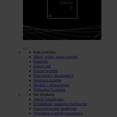
Kim jesteśmy
Misja, wizja, status uczelni
Strategia
Założyciel
Zarząd uczelni
Pracownicy akademiccy
Struktura uczelni
Medale i odznaczenia
Wirtualna Uczelnia
Jak działamy
Jakość kształcenia
Działalność naukowo-badawcza
Zaangażowanie społeczne
Współpraca międzynarodowa