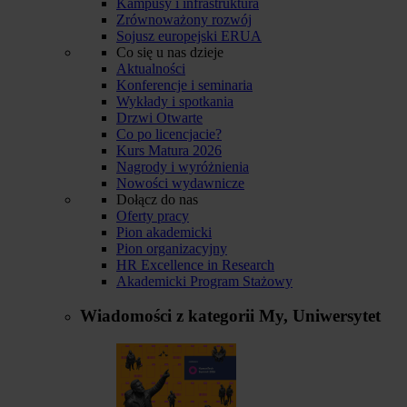
Kampusy i infrastruktura
Zrównoważony rozwój
Sojusz europejski ERUA
Co się u nas dzieje
Aktualności
Konferencje i seminaria
Wykłady i spotkania
Drzwi Otwarte
Co po licencjacie?
Kurs Matura 2026
Nagrody i wyróżnienia
Nowości wydawnicze
Dołącz do nas
Oferty pracy
Pion akademicki
Pion organizacyjny
HR Excellence in Research
Akademicki Program Stażowy
Wiadomości z kategorii
My, Uniwersytet