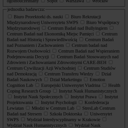
ogólnouczelniany
Sopot
Warszawa
Wrocław
jednostka badawcza:
Biuro Prorektorki ds. nauki
Biuro Rekrutacji
Międzynarodowej Uniwersytetu SWPS
Biuro Współpracy
Międzynarodowej
Centrum Badań nad Bullyingiem
Centrum Badań nad Ekonomiką Miejsc Pamięci
Centrum
Badań nad Historią i Sprawiedliwością
Centrum Badań
nad Poznaniem i Zachowaniem
Centrum badań nad
Rozwojem Osobowości
Centrum Badań nad Wspieraniem
Podejmowania Decyzji
Centrum Badań Stosowanych nad
Zdrowiem i Zachowaniami Zdrowotnymi CARE-BEH
Centrum Cywilizacji Azji Wschodniej
Centrum Studiów
nad Demokracją
Centrum Transferu Wiedzy
Dział
Badań Naukowych
Dział Marketingu
Emotion
Cognition Lab
Europejski Uniwersytet Viadrina
Health
Coping Research Group
Instytut Nauk Humanistycznych
Instytut Nauk Społecznych
Instytut Prawa
Instytut
Projektowania
Instytut Psychologii
Konfederacja
Lewiatan
Młodzi w Centrum Lab
StresLab Centrum
Badań nad Stresem
Szkoła Doktorska
Uniwersytet
SWPS
Wydział Interdyscyplinarny w Krakowie
Wydział Nauk Humanistycznych
Wydział Nauk