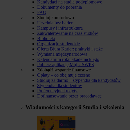
Kandydaci na studia podyplomowe
Dokumenty do pobrania
FAQ
Studiuj komfortowo
Uczelnia bez barier
Kampusy i infrastruktura
Zakwaterowanie na czas studiów
Biblioteki
Organizacje studenckie
Oferta Biura Karier: praktyki i staże
Wymiana międzynarodowa
Kalendarium roku akademickiego
Pobierz aplikację Mój USWPS
Zdobądź wsparcie finansowe
Opłaty – co obejmuje czesne
Studiuj za darmo – stypendia dla kandydatów
Stypendia dla studentów
Preferencyjne kredyty
Dofinansowanie przez pracodawcę
Wiadomości z kategorii
Studia i szkolenia