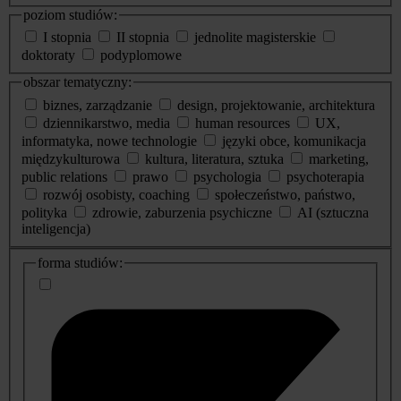
poziom studiów:
I stopnia
II stopnia
jednolite magisterskie
doktoraty
podyplomowe
obszar tematyczny:
biznes, zarządzanie
design, projektowanie, architektura
dziennikarstwo, media
human resources
UX,
informatyka, nowe technologie
języki obce, komunikacja
międzykulturowa
kultura, literatura, sztuka
marketing,
public relations
prawo
psychologia
psychoterapia
rozwój osobisty, coaching
społeczeństwo, państwo,
polityka
zdrowie, zaburzenia psychiczne
AI (sztuczna
inteligencja)
dodatkowe
forma studiów:
informacje
o
studiach