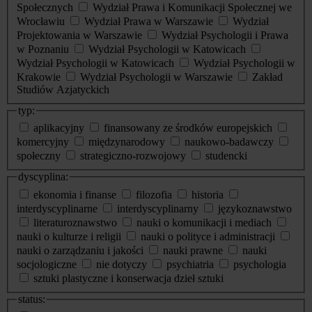
Społecznych
Wydział Prawa i Komunikacji Społecznej we
Wrocławiu
Wydział Prawa w Warszawie
Wydział
Projektowania w Warszawie
Wydział Psychologii i Prawa
w Poznaniu
Wydział Psychologii w Katowicach
Wydział Psychologii w Katowicach
Wydział Psychologii w
Krakowie
Wydział Psychologii w Warszawie
Zakład
Studiów Azjatyckich
typ:
aplikacyjny
finansowany ze środków europejskich
komercyjny
międzynarodowy
naukowo-badawczy
społeczny
strategiczno-rozwojowy
studencki
dyscyplina:
ekonomia i finanse
filozofia
historia
interdyscyplinarne
interdyscyplinarny
językoznawstwo
literaturoznawstwo
nauki o komunikacji i mediach
nauki o kulturze i religii
nauki o polityce i administracji
nauki o zarządzaniu i jakości
nauki prawne
nauki
socjologiczne
nie dotyczy
psychiatria
psychologia
sztuki plastyczne i konserwacja dzieł sztuki
status: