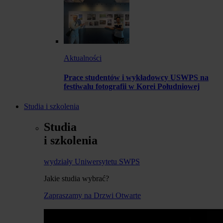
Aktualności
Prace studentów i wykładowcy USWPS na
festiwalu fotografii w Korei Południowej
Studia i szkolenia
Studia
i szkolenia
wydziały Uniwersytetu SWPS
Jakie studia wybrać?
Zapraszamy na Drzwi Otwarte