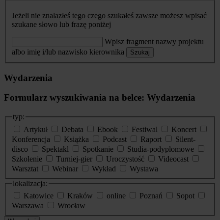
Jeżeli nie znalazłeś tego czego szukałeś zawsze możesz wpisać
szukane słowo lub frazę poniżej
Wpisz fragment nazwy projektu
albo imię i/lub nazwisko kierownika
Szukaj
Wydarzenia
Formularz wyszukiwania na belce: Wydarzenia
typ:
Artykuł
Debata
Ebook
Festiwal
Koncert
Konferencja
Książka
Podcast
Raport
Silent-
disco
Spektakl
Spotkanie
Studia-podyplomowe
Szkolenie
Turniej-gier
Uroczystość
Videocast
Warsztat
Webinar
Wykład
Wystawa
lokalizacja:
Katowice
Kraków
online
Poznań
Sopot
Warszawa
Wrocław