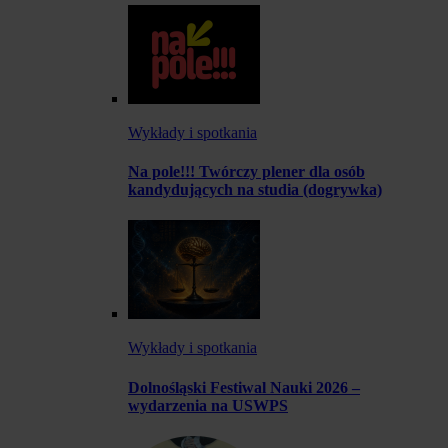
Wykłady i spotkania
Na pole!!! Twórczy plener dla osób
kandydujących na studia (dogrywka)
Wykłady i spotkania
Dolnośląski Festiwal Nauki 2026 –
wydarzenia na USWPS