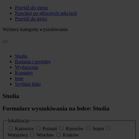
Przejdź do menu
Nawiguj po głównych sekcjach
Przejdź do treści
Wybierz kategorię wyszukiwania
Studia
Badania i projekty
Wydarzenia
Kontakty
Inne
Szybkie linki
Studia
Formularz wyszukiwania na belce: Studia
lokalizacja:
Katowice
Poznań
Rzeszów
Sopot
Warszawa
Wrocław
Kraków