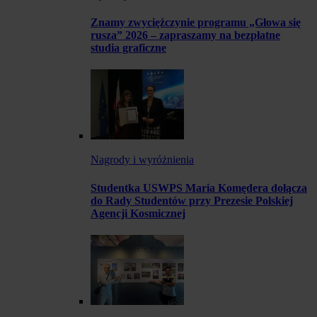
Znamy zwyciężczynie programu „Głowa się
rusza” 2026 – zapraszamy na bezpłatne
studia graficzne
Nagrody i wyróżnienia
Studentka USWPS Maria Komędera dołącza
do Rady Studentów przy Prezesie Polskiej
Agencji Kosmicznej