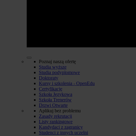
Poznaj naszą ofertę
Studia wyższe
Studia podyplomowe
Doktoraty
Kursy i szkolenia - OpenEdu
Certyfikacje
Szkoła Językowa
Szkoła Trenerów
Drzwi Otwarte
Aplikuj bez problemu
Zasady rekrutacji
Listy rankingowe
Kandydaci z zagranicy
Studenci z innych uczelni