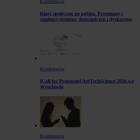
Konferencje
Klasy społeczne po polsku. Przemiany i
ciągłości struktur, doświadczeń i dyskursów
Konferencje
[Call for Proposals] ArtTechScience 2026 we
Wrocławiu
Konferencje