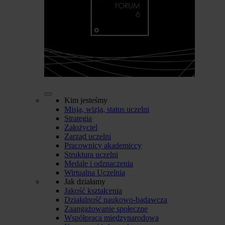
Kim jesteśmy
Misja, wizja, status uczelni
Strategia
Założyciel
Zarząd uczelni
Pracownicy akademiccy
Struktura uczelni
Medale i odznaczenia
Wirtualna Uczelnia
Jak działamy
Jakość kształcenia
Działalność naukowo-badawcza
Zaangażowanie społeczne
Współpraca międzynarodowa