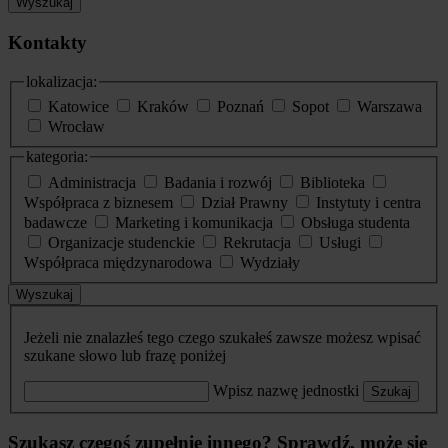
Wyszukaj
Kontakty
lokalizacja:
Katowice
Kraków
Poznań
Sopot
Warszawa
Wrocław
kategoria:
Administracja
Badania i rozwój
Biblioteka
Współpraca z biznesem
Dział Prawny
Instytuty i centra
badawcze
Marketing i komunikacja
Obsługa studenta
Organizacje studenckie
Rekrutacja
Usługi
Współpraca międzynarodowa
Wydziały
Wyszukaj
Jeżeli nie znalazłeś tego czego szukałeś zawsze możesz wpisać
szukane słowo lub frazę poniżej
Wpisz nazwę jednostki
Szukaj
Szukasz czegoś zupełnie innego? Sprawdź, może się