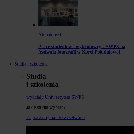
Aktualności
Prace studentów i wykładowcy USWPS na
festiwalu fotografii w Korei Południowej
Studia i szkolenia
Studia
i szkolenia
wydziały Uniwersytetu SWPS
Jakie studia wybrać?
Zapraszamy na Drzwi Otwarte