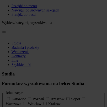
Przejdź do menu
Nawiguj po głównych sekcjach
Przejdź do treści
Wybierz kategorię wyszukiwania
Studia
Badania i projekty
Wydarzenia
Kontakty
Inne
Szybkie linki
Studia
Formularz wyszukiwania na belce: Studia
lokalizacja:
Katowice
Poznań
Rzeszów
Sopot
Warszawa
Wrocław
Kraków