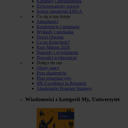
Kampusy i infrastruktura
Zrównoważony rozwój
Sojusz europejski ERUA
Co się u nas dzieje
Aktualności
Konferencje i seminaria
Wykłady i spotkania
Drzwi Otwarte
Co po licencjacie?
Kurs Matura 2026
Nagrody i wyróżnienia
Nowości wydawnicze
Dołącz do nas
Oferty pracy
Pion akademicki
Pion organizacyjny
HR Excellence in Research
Akademicki Program Stażowy
Wiadomości z kategorii
My, Uniwersytet