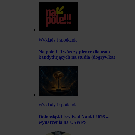
Wykłady i spotkania
Na pole!!! Twórczy plener dla osób
kandydujących na studia (dogrywka)
Wykłady i spotkania
Dolnośląski Festiwal Nauki 2026 –
wydarzenia na USWPS