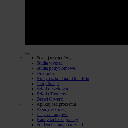
Poznaj naszą ofertę
Studia wyższe
Studia podyplomowe
Doktoraty
Kursy i szkolenia - OpenEdu
Certyfikacje
Szkoła Językowa
Szkoła Trenerów
Drzwi Otwarte
Aplikuj bez problemu
Zasady rekrutacji
Listy rankingowe
Kandydaci z zagranicy
Studenci z innych uczelni