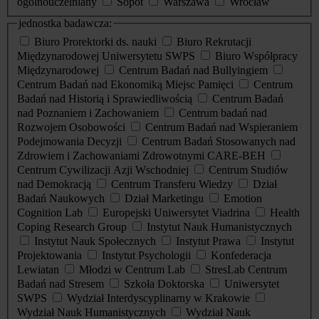
ogólnouczelniany
Sopot
Warszawa
Wrocław
jednostka badawcza:
Biuro Prorektorki ds. nauki
Biuro Rekrutacji
Międzynarodowej Uniwersytetu SWPS
Biuro Współpracy
Międzynarodowej
Centrum Badań nad Bullyingiem
Centrum Badań nad Ekonomiką Miejsc Pamięci
Centrum
Badań nad Historią i Sprawiedliwością
Centrum Badań
nad Poznaniem i Zachowaniem
Centrum badań nad
Rozwojem Osobowości
Centrum Badań nad Wspieraniem
Podejmowania Decyzji
Centrum Badań Stosowanych nad
Zdrowiem i Zachowaniami Zdrowotnymi CARE-BEH
Centrum Cywilizacji Azji Wschodniej
Centrum Studiów
nad Demokracją
Centrum Transferu Wiedzy
Dział
Badań Naukowych
Dział Marketingu
Emotion
Cognition Lab
Europejski Uniwersytet Viadrina
Health
Coping Research Group
Instytut Nauk Humanistycznych
Instytut Nauk Społecznych
Instytut Prawa
Instytut
Projektowania
Instytut Psychologii
Konfederacja
Lewiatan
Młodzi w Centrum Lab
StresLab Centrum
Badań nad Stresem
Szkoła Doktorska
Uniwersytet
SWPS
Wydział Interdyscyplinarny w Krakowie
Wydział Nauk Humanistycznych
Wydział Nauk