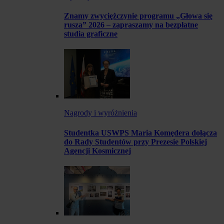
Znamy zwyciężczynie programu „Głowa się
rusza” 2026 – zapraszamy na bezpłatne
studia graficzne
Nagrody i wyróżnienia
Studentka USWPS Maria Komędera dołącza
do Rady Studentów przy Prezesie Polskiej
Agencji Kosmicznej