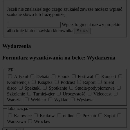
Jeżeli nie znalazłeś tego czego szukałeś zawsze możesz wpisać
szukane słowo lub frazę poniżej
Wpisz fragment nazwy projektu
albo imię i/lub nazwisko kierownika
Szukaj
Wydarzenia
Formularz wyszukiwania na belce: Wydarzenia
typ:
Artykuł
Debata
Ebook
Festiwal
Koncert
Konferencja
Książka
Podcast
Raport
Silent-
disco
Spektakl
Spotkanie
Studia-podyplomowe
Szkolenie
Turniej-gier
Uroczystość
Videocast
Warsztat
Webinar
Wykład
Wystawa
lokalizacja:
Katowice
Kraków
online
Poznań
Sopot
Warszawa
Wrocław