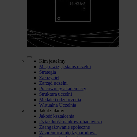
Kim jesteśmy
Misja, wizja, status uczelni
Strategia
Założyciel
Zarząd uczelni
Pracownicy akademiccy
Struktura uczelni
Medale i odznaczenia
Wirtualna Uczelnia
Jak działamy
Jakość kształcenia
Działalność naukowo-badawcza
Zaangażowanie społeczne
Współpraca międzynarodowa