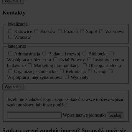
Wyszukaj
Kontakty
lokalizacja:
Katowice
Kraków
Poznań
Sopot
Warszawa
Wrocław
kategoria:
Administracja
Badania i rozwój
Biblioteka
Współpraca z biznesem
Dział Prawny
Instytuty i centra
badawcze
Marketing i komunikacja
Obsługa studenta
Organizacje studenckie
Rekrutacja
Usługi
Współpraca międzynarodowa
Wydziały
Wyszukaj
Jeżeli nie znalazłeś tego czego szukałeś zawsze możesz wpisać
szukane słowo lub frazę poniżej
Wpisz nazwę jednostki
Szukaj
Szukasz czegoś zupełnie innego? Sprawdź, może się