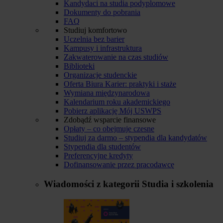
Kandydaci na studia podyplomowe
Dokumenty do pobrania
FAQ
Studiuj komfortowo
Uczelnia bez barier
Kampusy i infrastruktura
Zakwaterowanie na czas studiów
Biblioteki
Organizacje studenckie
Oferta Biura Karier: praktyki i staże
Wymiana międzynarodowa
Kalendarium roku akademickiego
Pobierz aplikację Mój USWPS
Zdobądź wsparcie finansowe
Opłaty – co obejmuje czesne
Studiuj za darmo – stypendia dla kandydatów
Stypendia dla studentów
Preferencyjne kredyty
Dofinansowanie przez pracodawcę
Wiadomości z kategorii
Studia i szkolenia