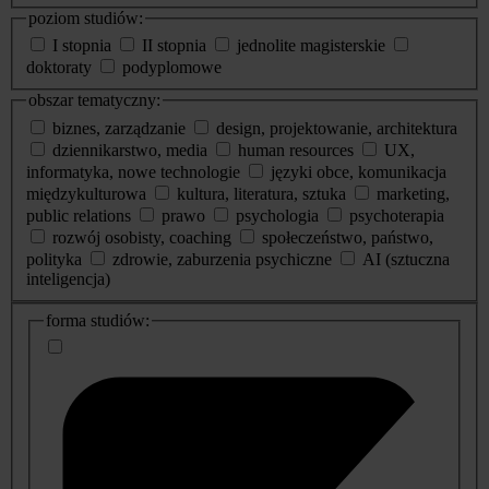
poziom studiów:
I stopnia
II stopnia
jednolite magisterskie
doktoraty
podyplomowe
obszar tematyczny:
biznes, zarządzanie
design, projektowanie, architektura
dziennikarstwo, media
human resources
UX,
informatyka, nowe technologie
języki obce, komunikacja
międzykulturowa
kultura, literatura, sztuka
marketing,
public relations
prawo
psychologia
psychoterapia
rozwój osobisty, coaching
społeczeństwo, państwo,
polityka
zdrowie, zaburzenia psychiczne
AI (sztuczna
inteligencja)
dodatkowe
forma studiów:
informacje
o
studiach