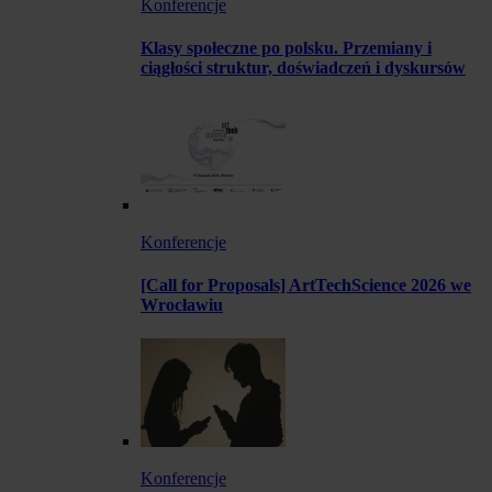
Konferencje
Klasy społeczne po polsku. Przemiany i
ciągłości struktur, doświadczeń i dyskursów
Konferencje
[Call for Proposals] ArtTechScience 2026 we
Wrocławiu
Konferencje