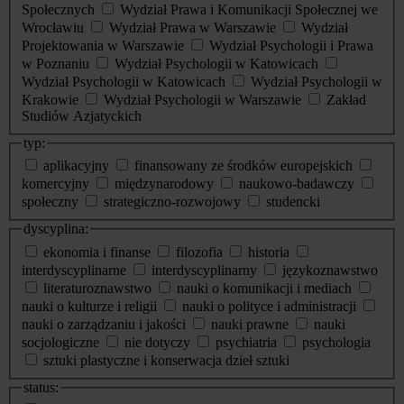
Społecznych
Wydział Prawa i Komunikacji Społecznej we
Wrocławiu
Wydział Prawa w Warszawie
Wydział
Projektowania w Warszawie
Wydział Psychologii i Prawa
w Poznaniu
Wydział Psychologii w Katowicach
Wydział Psychologii w Katowicach
Wydział Psychologii w
Krakowie
Wydział Psychologii w Warszawie
Zakład
Studiów Azjatyckich
typ:
aplikacyjny
finansowany ze środków europejskich
komercyjny
międzynarodowy
naukowo-badawczy
społeczny
strategiczno-rozwojowy
studencki
dyscyplina:
ekonomia i finanse
filozofia
historia
interdyscyplinarne
interdyscyplinarny
językoznawstwo
literaturoznawstwo
nauki o komunikacji i mediach
nauki o kulturze i religii
nauki o polityce i administracji
nauki o zarządzaniu i jakości
nauki prawne
nauki
socjologiczne
nie dotyczy
psychiatria
psychologia
sztuki plastyczne i konserwacja dzieł sztuki
status: