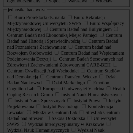
ogólnouczelniany
Sopot
Warszawa
Wrocław
jednostka badawcza:
Biuro Prorektorki ds. nauki
Biuro Rekrutacji
Międzynarodowej Uniwersytetu SWPS
Biuro Współpracy
Międzynarodowej
Centrum Badań nad Bullyingiem
Centrum Badań nad Ekonomiką Miejsc Pamięci
Centrum
Badań nad Historią i Sprawiedliwością
Centrum Badań
nad Poznaniem i Zachowaniem
Centrum badań nad
Rozwojem Osobowości
Centrum Badań nad Wspieraniem
Podejmowania Decyzji
Centrum Badań Stosowanych nad
Zdrowiem i Zachowaniami Zdrowotnymi CARE-BEH
Centrum Cywilizacji Azji Wschodniej
Centrum Studiów
nad Demokracją
Centrum Transferu Wiedzy
Dział
Badań Naukowych
Dział Marketingu
Emotion
Cognition Lab
Europejski Uniwersytet Viadrina
Health
Coping Research Group
Instytut Nauk Humanistycznych
Instytut Nauk Społecznych
Instytut Prawa
Instytut
Projektowania
Instytut Psychologii
Konfederacja
Lewiatan
Młodzi w Centrum Lab
StresLab Centrum
Badań nad Stresem
Szkoła Doktorska
Uniwersytet
SWPS
Wydział Interdyscyplinarny w Krakowie
Wydział Nauk Humanistycznych
Wydział Nauk