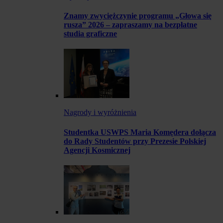
Znamy zwyciężczynie programu „Głowa się
rusza” 2026 – zapraszamy na bezpłatne
studia graficzne
Nagrody i wyróżnienia
Studentka USWPS Maria Komędera dołącza
do Rady Studentów przy Prezesie Polskiej
Agencji Kosmicznej