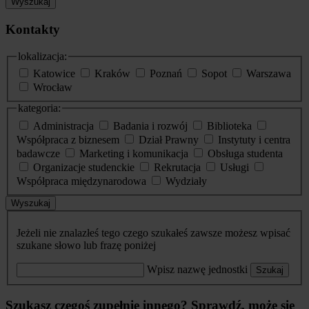
Wyszukaj
Kontakty
lokalizacja:
Katowice
Kraków
Poznań
Sopot
Warszawa
Wrocław
kategoria:
Administracja
Badania i rozwój
Biblioteka
Współpraca z biznesem
Dział Prawny
Instytuty i centra
badawcze
Marketing i komunikacja
Obsługa studenta
Organizacje studenckie
Rekrutacja
Usługi
Współpraca międzynarodowa
Wydziały
Wyszukaj
Jeżeli nie znalazłeś tego czego szukałeś zawsze możesz wpisać
szukane słowo lub frazę poniżej
Wpisz nazwę jednostki
Szukaj
Szukasz czegoś zupełnie innego? Sprawdź, może się