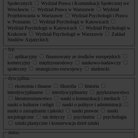
Społecznych
Wydział Prawa i Komunikacji Społecznej we
Wrocławiu
Wydział Prawa w Warszawie
Wydział
Projektowania w Warszawie
Wydział Psychologii i Prawa
w Poznaniu
Wydział Psychologii w Katowicach
Wydział Psychologii w Katowicach
Wydział Psychologii w
Krakowie
Wydział Psychologii w Warszawie
Zakład
Studiów Azjatyckich
typ:
aplikacyjny
finansowany ze środków europejskich
komercyjny
międzynarodowy
naukowo-badawczy
społeczny
strategiczno-rozwojowy
studencki
dyscyplina:
ekonomia i finanse
filozofia
historia
interdyscyplinarne
interdyscyplinarny
językoznawstwo
literaturoznawstwo
nauki o komunikacji i mediach
nauki o kulturze i religii
nauki o polityce i administracji
nauki o zarządzaniu i jakości
nauki prawne
nauki
socjologiczne
nie dotyczy
psychiatria
psychologia
sztuki plastyczne i konserwacja dzieł sztuki
status: