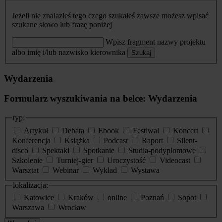
Jeżeli nie znalazłeś tego czego szukałeś zawsze możesz wpisać
szukane słowo lub frazę poniżej
Wpisz fragment nazwy projektu
albo imię i/lub nazwisko kierownika
Szukaj
Wydarzenia
Formularz wyszukiwania na belce: Wydarzenia
typ:
Artykuł
Debata
Ebook
Festiwal
Koncert
Konferencja
Książka
Podcast
Raport
Silent-
disco
Spektakl
Spotkanie
Studia-podyplomowe
Szkolenie
Turniej-gier
Uroczystość
Videocast
Warsztat
Webinar
Wykład
Wystawa
lokalizacja:
Katowice
Kraków
online
Poznań
Sopot
Warszawa
Wrocław