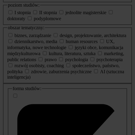
poziom studiów:
I stopnia
II stopnia
jednolite magisterskie
doktoraty
podyplomowe
obszar tematyczny:
biznes, zarządzanie
design, projektowanie, architektura
dziennikarstwo, media
human resources
UX,
informatyka, nowe technologie
języki obce, komunikacja
międzykulturowa
kultura, literatura, sztuka
marketing,
public relations
prawo
psychologia
psychoterapia
rozwój osobisty, coaching
społeczeństwo, państwo,
polityka
zdrowie, zaburzenia psychiczne
AI (sztuczna
inteligencja)
dodatkowe
forma studiów:
informacje
o
studiach