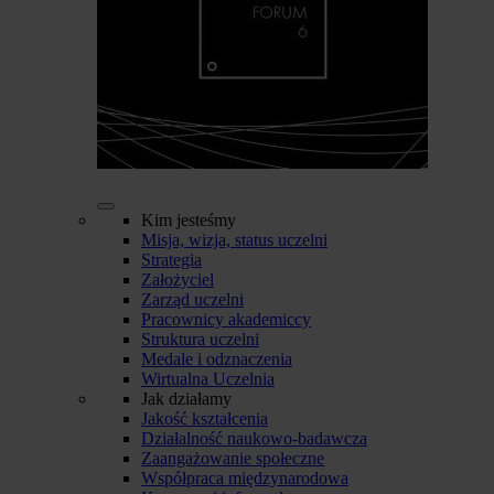
Kim jesteśmy
Misja, wizja, status uczelni
Strategia
Założyciel
Zarząd uczelni
Pracownicy akademiccy
Struktura uczelni
Medale i odznaczenia
Wirtualna Uczelnia
Jak działamy
Jakość kształcenia
Działalność naukowo-badawcza
Zaangażowanie społeczne
Współpraca międzynarodowa