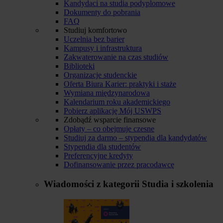
Kandydaci na studia podyplomowe
Dokumenty do pobrania
FAQ
Studiuj komfortowo
Uczelnia bez barier
Kampusy i infrastruktura
Zakwaterowanie na czas studiów
Biblioteki
Organizacje studenckie
Oferta Biura Karier: praktyki i staże
Wymiana międzynarodowa
Kalendarium roku akademickiego
Pobierz aplikację Mój USWPS
Zdobądź wsparcie finansowe
Opłaty – co obejmuje czesne
Studiuj za darmo – stypendia dla kandydatów
Stypendia dla studentów
Preferencyjne kredyty
Dofinansowanie przez pracodawcę
Wiadomości z kategorii
Studia i szkolenia