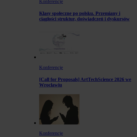
Konferencje
Klasy społeczne po polsku. Przemiany i
ciągłości struktur, doświadczeń i dyskursów
Konferencje
[Call for Proposals] ArtTechScience 2026 we
Wrocławiu
Konferencje