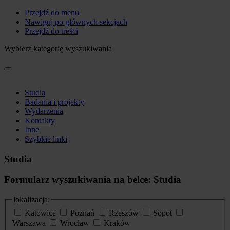
Przejdź do menu
Nawiguj po głównych sekcjach
Przejdź do treści
Wybierz kategorię wyszukiwania
Studia
Badania i projekty
Wydarzenia
Kontakty
Inne
Szybkie linki
Studia
Formularz wyszukiwania na belce: Studia
lokalizacja:
Katowice
Poznań
Rzeszów
Sopot
Warszawa
Wrocław
Kraków