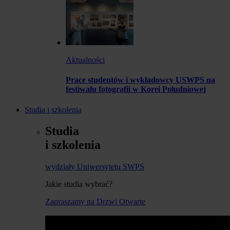
Aktualności
Prace studentów i wykładowcy USWPS na
festiwalu fotografii w Korei Południowej
Studia i szkolenia
Studia
i szkolenia
wydziały Uniwersytetu SWPS
Jakie studia wybrać?
Zapraszamy na Drzwi Otwarte