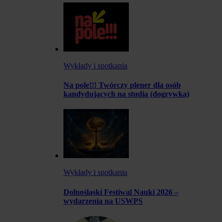
Wykłady i spotkania
Na pole!!! Twórczy plener dla osób
kandydujących na studia (dogrywka)
Wykłady i spotkania
Dolnośląski Festiwal Nauki 2026 –
wydarzenia na USWPS