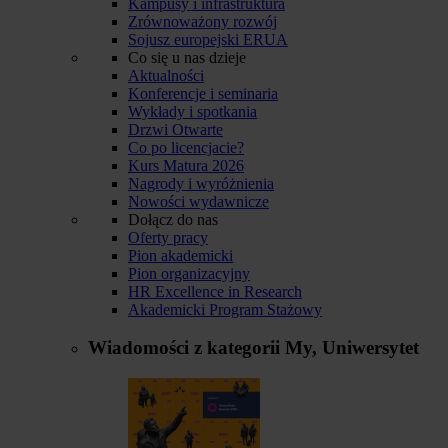
Kampusy i infrastruktura
Zrównoważony rozwój
Sojusz europejski ERUA
Co się u nas dzieje
Aktualności
Konferencje i seminaria
Wykłady i spotkania
Drzwi Otwarte
Co po licencjacie?
Kurs Matura 2026
Nagrody i wyróżnienia
Nowości wydawnicze
Dołącz do nas
Oferty pracy
Pion akademicki
Pion organizacyjny
HR Excellence in Research
Akademicki Program Stażowy
Wiadomości z kategorii
My, Uniwersytet