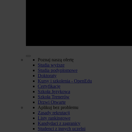
Poznaj naszą ofertę
Studia wyższe
Studia podyplomowe
Doktoraty
Kursy i szkolenia - OpenEdu
Certyfikacje
Szkoła Językowa
Szkoła Trenerów
Drzwi Otwarte
Aplikuj bez problemu
Zasady rekrutacji
Listy rankingowe
Kandydaci z zagranicy
Studenci z innych uczelni