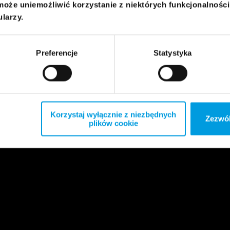
może uniemożliwić korzystanie z niektórych funkcjonalnośc
ularzy.
Preferencje
Statystyka
Korzystaj wyłącznie z niezbędnych
Zezwól
plików cookie