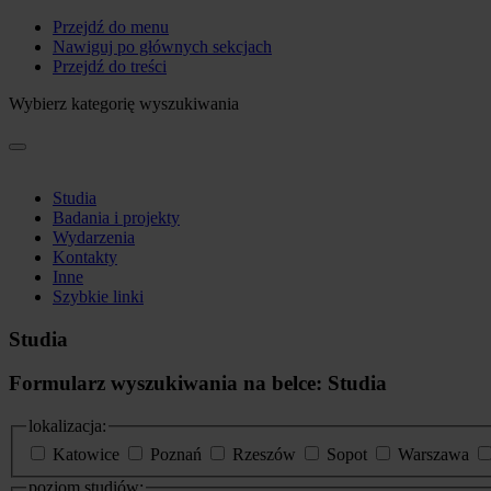
Przejdź do menu
Nawiguj po głównych sekcjach
Przejdź do treści
Wybierz kategorię wyszukiwania
Studia
Badania i projekty
Wydarzenia
Kontakty
Inne
Szybkie linki
Studia
Formularz wyszukiwania na belce: Studia
lokalizacja:
Katowice
Poznań
Rzeszów
Sopot
Warszawa
poziom studiów: