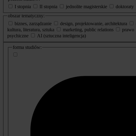
I stopnia
II stopnia
jednolite magisterskie
doktoraty
obszar tematyczny:
biznes, zarządzanie
design, projektowanie, architektura
kultura, literatura, sztuka
marketing, public relations
prawo
psychiczne
AI (sztuczna inteligencja)
dodatkowe
forma studiów:
informacje
o
studiach