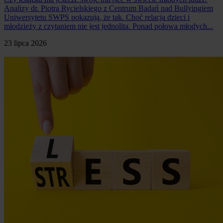
Analizy dr. Piotra Rycielskiego z Centrum Badań nad Bullyingiem
Uniwersytetu SWPS pokazują, że tak. Choć relacja dzieci i
młodzieży z czytaniem nie jest jednolita. Ponad połowa młodych...
23 lipca 2026