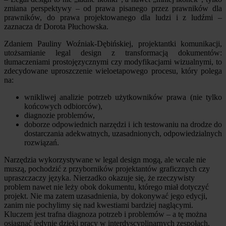
zmiana perspektywy – od prawa pisanego przez prawników dla
prawników, do prawa projektowanego dla ludzi i z ludźmi –
zaznacza dr Dorota Płuchowska.
Zdaniem Pauliny Woźniak-Dębińskiej, projektantki komunikacji,
utożsamianie legal design z transformacją dokumentów:
tłumaczeniami prostojęzycznymi czy modyfikacjami wizualnymi, to
zdecydowane uproszczenie wieloetapowego procesu, który polega
na:
wnikliwej analizie potrzeb użytkowników prawa (nie tylko
końcowych odbiorców),
diagnozie problemów,
doborze odpowiednich narzędzi i ich testowaniu na drodze do
dostarczania adekwatnych, uzasadnionych, odpowiedzialnych
rozwiązań.
Narzędzia wykorzystywane w legal design mogą, ale wcale nie
muszą, pochodzić z przyborników projektantów graficznych czy
upraszczaczy języka. Nierzadko okazuje się, że rzeczywisty
problem nawet nie leży obok dokumentu, którego miał dotyczyć
projekt. Nie ma zatem uzasadnienia, by dokonywać jego edycji,
zanim nie pochylimy się nad kwestiami bardziej naglącymi.
Kluczem jest trafna diagnoza potrzeb i problemów – a tę można
osiągnąć jedynie dzięki pracy w interdyscyplinarnych zespołach,