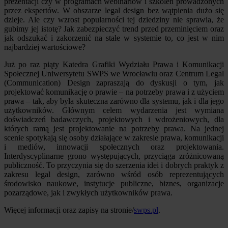
prezentacji czy w programach webinariów i szkoleń prowadzonych
przez ekspertów. W obszarze legal design bez wątpienia dużo się
dzieje. Ale czy wzrost popularności tej dziedziny nie sprawia, że
gubimy jej istotę? Jak zabezpieczyć trend przed przeminięciem oraz
jak odszukać i zakorzenić na stałe w systemie to, co jest w nim
najbardziej wartościowe?
Już po raz piąty Katedra Grafiki Wydziału Prawa i Komunikacji
Społecznej Uniwersytetu SWPS we Wrocławiu oraz Centrum Legal
(Communication) Design zapraszają do dyskusji o tym, jak
projektować komunikację o prawie – na potrzeby prawa i z użyciem
prawa – tak, aby była skuteczna zarówno dla systemu, jak i dla jego
użytkowników. Głównym celem wydarzenia jest wymiana
doświadczeń badawczych, projektowych i wdrożeniowych, dla
których ramą jest projektowanie na potrzeby prawa. Na jednej
scenie spotykają się osoby działające w zakresie prawa, komunikacji
i mediów, innowacji społecznych oraz projektowania.
Interdyscyplinarne grono występujących, przyciąga zróżnicowaną
publiczność. To przyczynia się do szerzenia idei i dobrych praktyk z
zakresu legal design, zarówno wśród osób reprezentujących
środowisko naukowe, instytucje publiczne, biznes, organizacje
pozarządowe, jak i zwykłych użytkowników prawa.
Więcej informacji oraz zapisy na stronie/
swps.pl
.