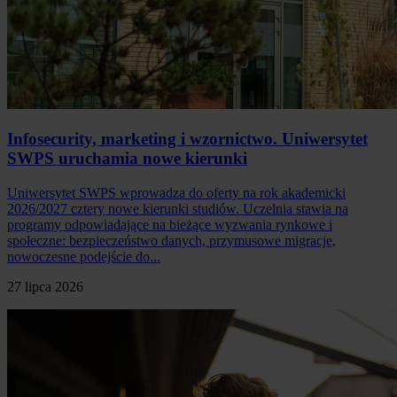
Infosecurity, marketing i wzornictwo. Uniwersytet
SWPS uruchamia nowe kierunki
Uniwersytet SWPS wprowadza do oferty na rok akademicki
2026/2027 cztery nowe kierunki studiów. Uczelnia stawia na
programy odpowiadające na bieżące wyzwania rynkowe i
społeczne: bezpieczeństwo danych, przymusowe migracje,
nowoczesne podejście do...
27 lipca 2026