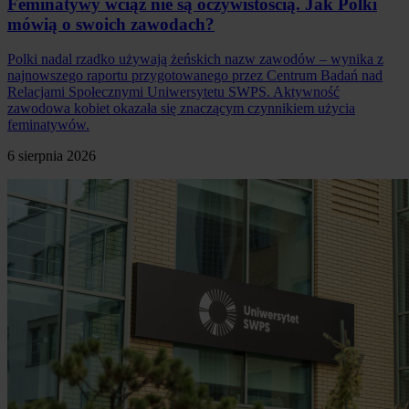
Feminatywy wciąż nie są oczywistością. Jak Polki
mówią o swoich zawodach?
Polki nadal rzadko używają żeńskich nazw zawodów – wynika z
najnowszego raportu przygotowanego przez Centrum Badań nad
Relacjami Społecznymi Uniwersytetu SWPS. Aktywność
zawodowa kobiet okazała się znaczącym czynnikiem użycia
feminatywów.
6 sierpnia 2026