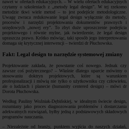
nawet w ofertach edukacyjnych. – W wielu ofertach edukacyjnych
czytamy o szkoleniach z „metody legal design”. W tej rzekomo
metodzie tkwi wiele metod – to jest podejście metodologiczne.
Uwagę zwraca redukowanie legal design wyłącznie do metody,
procesów i narzędzi projektowania dokumentów prawnych i
urzędowych „nowej ery”. To zbyt duże uproszczenie podejścia
projektowego i równie mylne, jak twierdzenie, że legal design
upraszcza prawo. Krótko mówiąc, taki sposób jego interpretowania
domaga się krytycznej interwencji – twierdzi dr Płuchowska.
Fakt: Legal design to narzędzie systemowej zmiany
Projektowanie zakłada, że powstanie coś nowego. Jednak czy
zawsze coś pożytecznego? – Właśnie dlatego uparcie mówimy o
stosowaniu doktryn projektowych, które są warunkiem
profesjonalizacji i mówią nie tylko o użytkowniku czy człowieku,
ale o ludziach i planecie (humanity centered design) – mówi dr
Dorota Płuchowska.
Według Pauliny Woźniak-Dębińskiej, w idealnym świecie design,
rozumiany jako proces diagnozowania problemów i dostarczania
adekwatnych rozwiązań, byłby jedną z podstawowych składowych
programów nauczania.
– Niezależnie od branży, punktem wyjścia do naszych działań,