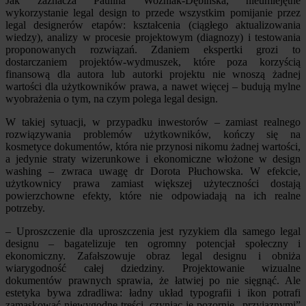
Jak zaznacza Paulina Woźniak-Dębińska, nieumiejętne
wykorzystanie legal design to przede wszystkim pomijanie przez
legal designerów etapów: kształcenia (ciągłego aktualizowania
wiedzy), analizy w procesie projektowym (diagnozy) i testowania
proponowanych rozwiązań. Zdaniem ekspertki grozi to
dostarczaniem projektów-wydmuszek, które poza korzyścią
finansową dla autora lub autorki projektu nie wnoszą żadnej
wartości dla użytkowników prawa, a nawet więcej – budują mylne
wyobrażenia o tym, na czym polega legal design.
W takiej sytuacji, w przypadku inwestorów – zamiast realnego
rozwiązywania problemów użytkowników, kończy się na
kosmetyce dokumentów, która nie przynosi nikomu żadnej wartości,
a jedynie straty wizerunkowe i ekonomiczne włożone w design
washing – zwraca uwagę dr Dorota Płuchowska. W efekcie,
użytkownicy prawa zamiast większej użyteczności dostają
powierzchowne efekty, które nie odpowiadają na ich realne
potrzeby.
– Uproszczenie dla uproszczenia jest ryzykiem dla samego legal
designu – bagatelizuje ten ogromny potencjał społeczny i
ekonomiczny. Zafałszowuje obraz legal designu i obniża
wiarygodność całej dziedziny. Projektowanie wizualne
dokumentów prawnych sprawia, że łatwiej po nie sięgnąć. Ale
estetyka bywa zdradliwa: ładny układ typografii i ikon potrafi
zamaskować niewygodne treści, czyniąc je pozornie „przyjaznymi”