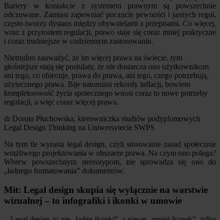
Bariery w kontakcie z systemem prawnym są powszechnie
odczuwane. Zamiast zapewniać poczucie pewności i jasnych reguł,
często tworzy dystans między obywatelami a przepisami. Co więcej,
wraz z przyrostem regulacji, prawo staje się coraz mniej praktyczne
i coraz trudniejsze w codziennym zastosowaniu.
Nietrudno zauważyć, że im więcej prawa na świecie, tym
głośniejsze stają się postulaty, że nie dostarcza ono użytkownikom
ani tego, co obiecuje, prawa do prawa, ani tego, czego potrzebują,
użytecznego prawa. Bije natomiast rekordy inflacji, bowiem
kompleksowość życia społecznego wnosi coraz to nowe potrzeby
regulacji, a więc coraz więcej prawa.
dr Dorota Płuchowska, kierowniczka studiów podyplomowych
Legal Design Thinking na Uniwersytecie SWPS
Na tym tle wyrasta legal design, czyli stosowanie zasad społecznie
wrażliwego projektowania w obszarze prawa. Na czym ono polega?
Wbrew powszechnym stereotypom, nie sprowadza się ono do
„ładnego formatowania” dokumentów.
Mit: Legal design skupia się wyłącznie na warstwie
wizualnej – to infografiki i ikonki w umowie
– Legal design to nie „ładne ikonki”, a nawet „mniej ikonek”, tylko