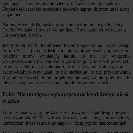
opierającej się na wymianie wiedzy, doświadczeń i perspektyw.
Dopiero tak szerokie spojrzenie pozwala naprawdę zrozumieć istotę
zagadnienia.
Paulina Woźniak-Dębińska, projektantka komunikacji z Katedry
Grafiki Wydziału Prawa i Komunikacji Społecznej we Wrocławiu
Uniwersytetu SWPS
Jak mówiła Astrid Kohlmeier, keynote speaker na Legal Design
Forum 3: „[…] Legal design to nie są aktywności, poprzez które
projekty umów wyglądają ładnie, to nie jest wyłącznie
wykorzystywanie projektowania graficznego w tekstach prawnych,
to nie łączenie tekstu z ikonami, to nie używanie kolorów zamiast
czarno–białych rozwiązań, to nie marketing, to nie projektowanie
stron internetowych, to nie projektowanie wnętrza biur prawnych, to
nie coś, czego nauczysz się na jednodniowym warsztacie”.
Fakt: Nieumiejętne wykorzystanie legal design niesie
ryzyko
Warto zaznaczyć, że nie każde zastosowanie legal design przynosi
pozytywne skutki. Źle wdrożone rozwiązania mogą prowadzić do
uproszczeń, które zamiast pomagać – niosą ryzyko nieporozumień.