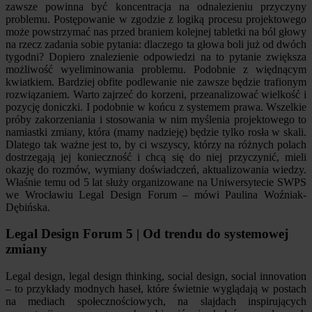
zawsze powinna być koncentracja na odnalezieniu przyczyny
problemu. Postępowanie w zgodzie z logiką procesu projektowego
może powstrzymać nas przed braniem kolejnej tabletki na ból głowy
na rzecz zadania sobie pytania: dlaczego ta głowa boli już od dwóch
tygodni? Dopiero znalezienie odpowiedzi na to pytanie zwiększa
możliwość wyeliminowania problemu. Podobnie z więdnącym
kwiatkiem. Bardziej obfite podlewanie nie zawsze będzie trafionym
rozwiązaniem. Warto zajrzeć do korzeni, przeanalizować wielkość i
pozycję doniczki. I podobnie w końcu z systemem prawa. Wszelkie
próby zakorzeniania i stosowania w nim myślenia projektowego to
namiastki zmiany, która (mamy nadzieję) będzie tylko rosła w skali.
Dlatego tak ważne jest to, by ci wszyscy, którzy na różnych polach
dostrzegają jej konieczność i chcą się do niej przyczynić, mieli
okazję do rozmów, wymiany doświadczeń, aktualizowania wiedzy.
Właśnie temu od 5 lat służy organizowane na Uniwersytecie SWPS
we Wrocławiu Legal Design Forum – mówi Paulina Woźniak-
Dębińska.
Legal Design Forum 5 | Od trendu do systemowej
zmiany
Legal design, legal design thinking, social design, social innovation
– to przykłady modnych haseł, które świetnie wyglądają w postach
na mediach społecznościowych, na slajdach inspirujących