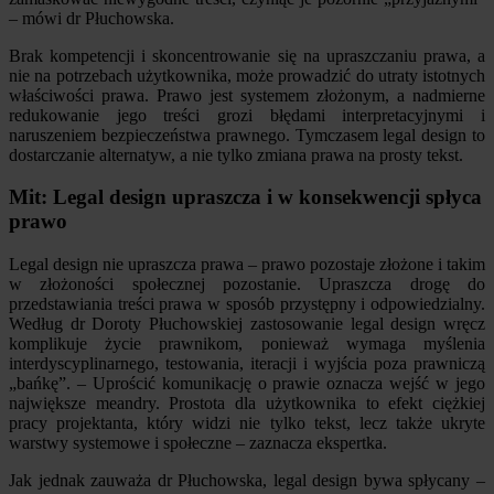
– mówi dr Płuchowska.
Brak kompetencji i skoncentrowanie się na upraszczaniu prawa, a
nie na potrzebach użytkownika, może prowadzić do utraty istotnych
właściwości prawa. Prawo jest systemem złożonym, a nadmierne
redukowanie jego treści grozi błędami interpretacyjnymi i
naruszeniem bezpieczeństwa prawnego. Tymczasem legal design to
dostarczanie alternatyw, a nie tylko zmiana prawa na prosty tekst.
Mit: Legal design upraszcza i w konsekwencji spłyca
prawo
Legal design nie upraszcza prawa – prawo pozostaje złożone i takim
w złożoności społecznej pozostanie. Upraszcza drogę do
przedstawiania treści prawa w sposób przystępny i odpowiedzialny.
Według dr Doroty Płuchowskiej zastosowanie legal design wręcz
komplikuje życie prawnikom, ponieważ wymaga myślenia
interdyscyplinarnego, testowania, iteracji i wyjścia poza prawniczą
„bańkę”. – Uprościć komunikację o prawie oznacza wejść w jego
największe meandry. Prostota dla użytkownika to efekt ciężkiej
pracy projektanta, który widzi nie tylko tekst, lecz także ukryte
warstwy systemowe i społeczne – zaznacza ekspertka.
Jak jednak zauważa dr Płuchowska, legal design bywa spłycany –