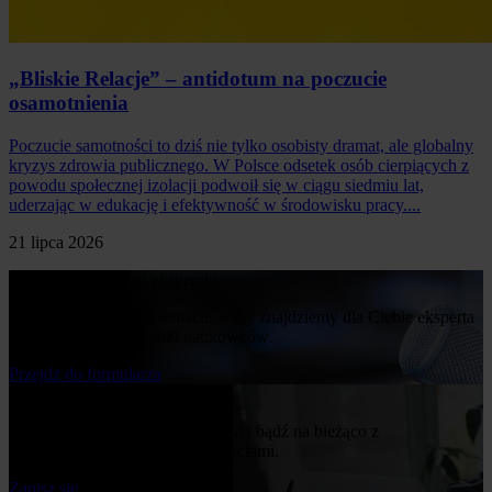
„Bliskie Relacje” – antidotum na poczucie
osamotnienia
Poczucie samotności to dziś nie tylko osobisty dramat, ale globalny
kryzys zdrowia publicznego. W Polsce odsetek osób cierpiących z
powodu społecznej izolacji podwoił się w ciągu siedmiu lat,
uderzając w edukację i efektywność w środowisku pracy....
21 lipca 2026
Poproś o komentarz ekspercki
Napisz nam o swoim temacie, a my znajdziemy dla Ciebie eksperta
z naszej bazy ponad 400 naukowców.
Przejdż do formularza
Bądź na bieżąco
Zapisz się do naszego newslettera i bądź na bieżąco z
publikowanymi przez nas nowościami.
Zapisz się