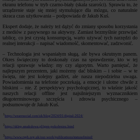
ekranu telefonu w tryb czarno-biały (skala szarości). Sprawia to, że
urządzenie staje się mniej stymulujące dla mózgu, co naturalnie
skraca czas użytkowania – podpowiada dr Jakub Kuś.
Ekspert dodaje, że należy też dążyć do zmiany sposobu korzystania
z mediów z pasywnego na aktywny. Zamiast bezmyślnie przewijać
tablicę, co jest czystą konsumpcją, warto używać tych narzędzi do
realnej interakcji – napisać wiadomość, skomentować, zadzwonić.
– Technologia jest wspaniałym sługą, ale bywa okrutnym panem.
Okres świąteczny to doskonały czas na sprawdzenie, kto w tej
relacji sprawuje władzę: my czy algorytm. Warto pamiętać, że
najlepszym prezentem, jaki możemy dać bliskim – i sobie – w te
święta, nie jest kolejny gadżet, ale nasza niepodzielna uwaga.
Powiadomienia na telefonie poczekają, a emocje i ulotne chwile z
bliskimi – nie. Z perspektywy psychologicznej, to właśnie jakość
naszych relacji offline jest najsilniejszym wyznacznikiem
długoterminowego szczęścia i zdrowia psychicznego –
podsumowuje dr Jakub Kuś.
1
https://wearesocial.com/uk/blog/2024/01/digital-2024/
2
https://sklep.smakslowa.pl/igen-pokoleniez.html
3
https://www.rsph.org.uk/our-work/publications/statusofmind/