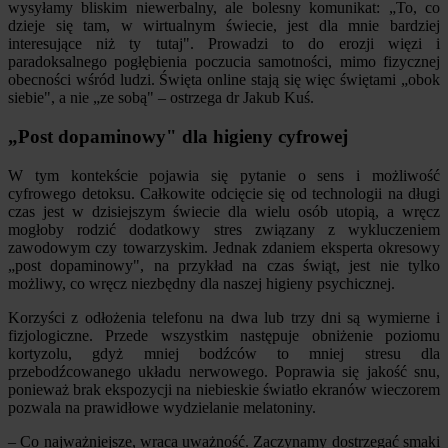
wysyłamy bliskim niewerbalny, ale bolesny komunikat: „To, co
dzieje się tam, w wirtualnym świecie, jest dla mnie bardziej
interesujące niż ty tutaj". Prowadzi to do erozji więzi i
paradoksalnego pogłębienia poczucia samotności, mimo fizycznej
obecności wśród ludzi. Święta online stają się więc świętami „obok
siebie", a nie „ze sobą" – ostrzega dr Jakub Kuś.
„Post dopaminowy" dla higieny cyfrowej
W tym kontekście pojawia się pytanie o sens i możliwość
cyfrowego detoksu. Całkowite odcięcie się od technologii na długi
czas jest w dzisiejszym świecie dla wielu osób utopią, a wręcz
mogłoby rodzić dodatkowy stres związany z wykluczeniem
zawodowym czy towarzyskim. Jednak zdaniem eksperta okresowy
„post dopaminowy", na przykład na czas świąt, jest nie tylko
możliwy, co wręcz niezbędny dla naszej higieny psychicznej.
Korzyści z odłożenia telefonu na dwa lub trzy dni są wymierne i
fizjologiczne. Przede wszystkim następuje obniżenie poziomu
kortyzolu, gdyż mniej bodźców to mniej stresu dla
przebodźcowanego układu nerwowego. Poprawia się jakość snu,
ponieważ brak ekspozycji na niebieskie światło ekranów wieczorem
pozwala na prawidłowe wydzielanie melatoniny.
– Co najważniejsze, wraca uważność. Zaczynamy dostrzegać smaki