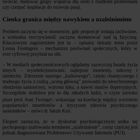
świecie, budować grupy wsparcia dla osób z rzadkimi problemami
czy czerpać inspiracje do rozwoju pasji.
Cienka granica między nawykiem a uzależnieniem
Problem zaczyna się w momencie, gdy proporcje zostają zachwiane,
a wirtualna rzeczywistość zaczyna dominować nad tą fizyczną.
Kluczowym zagrożeniem jest tu – opisany dekady temu przez
Leona Festingera – mechanizm porównań społecznych, który w
erze cyfrowej przybrał na sile.
– W mediach społecznościowych oglądamy zazwyczaj fasadę życia
innych – wyselekcjonowane, najlepsze momenty, sukcesy i
uśmiechy. Zderzenie naszego „kulisowego", często chaotycznego i
trudnego życia z cudzą „sceną główną" prowadzi do nieuchronnego
obniżenia samooceny, wzrostu lęku, a nawet stanów depresyjnych.
Szczególnie dotkliwe jest to dla młodych ludzi, o czym szeroko
pisze prof. Jean Twenge
, wskazując na korelację między wzrostem
2
popularności smartfonów a kryzysem zdrowia psychicznego
nastolatków – mówi dr Jakub Kuś.
Ekspert zaznacza, że w dyskursie psychologicznym unika się
pochopnego szafowania terminem „uzależnienie", coraz częściej jest
jednak diagnozowane Problemowe Używanie Internetu (PUI).