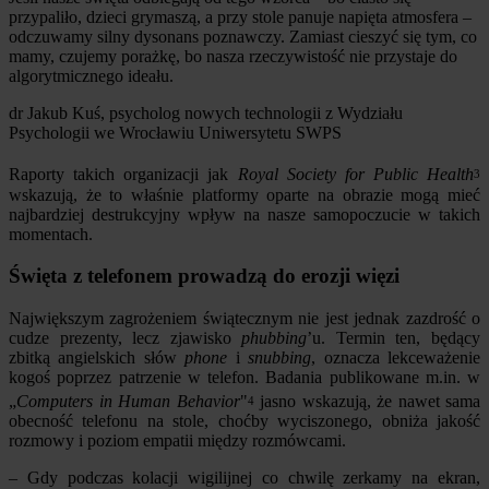
przypaliło, dzieci grymaszą, a przy stole panuje napięta atmosfera –
odczuwamy silny dysonans poznawczy. Zamiast cieszyć się tym, co
mamy, czujemy porażkę, bo nasza rzeczywistość nie przystaje do
algorytmicznego ideału.
dr Jakub Kuś, psycholog nowych technologii z Wydziału
Psychologii we Wrocławiu Uniwersytetu SWPS
Raporty takich organizacji jak
Royal Society for Public Health
3
wskazują, że to właśnie platformy oparte na obrazie mogą mieć
najbardziej destrukcyjny wpływ na nasze samopoczucie w takich
momentach.
Święta z telefonem prowadzą do erozji więzi
Największym zagrożeniem świątecznym nie jest jednak zazdrość o
cudze prezenty, lecz zjawisko
phubbing
’u. Termin ten, będący
zbitką angielskich słów
phone
i
snubbing
, oznacza lekceważenie
kogoś poprzez patrzenie w telefon. Badania publikowane m.in. w
„
Computers in Human Behavior
"
jasno wskazują, że nawet sama
4
obecność telefonu na stole, choćby wyciszonego, obniża jakość
rozmowy i poziom empatii między rozmówcami.
– Gdy podczas kolacji wigilijnej co chwilę zerkamy na ekran,