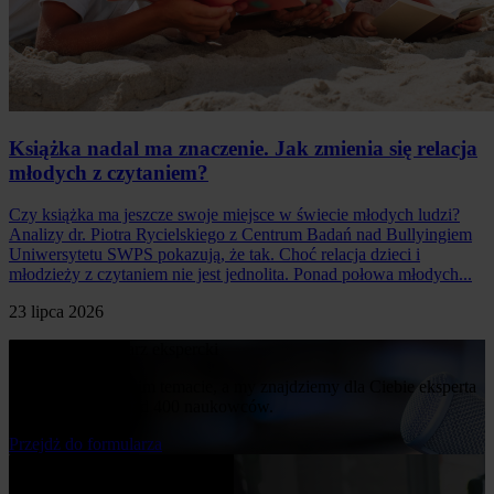
Książka nadal ma znaczenie. Jak zmienia się relacja
młodych z czytaniem?
Czy książka ma jeszcze swoje miejsce w świecie młodych ludzi?
Analizy dr. Piotra Rycielskiego z Centrum Badań nad Bullyingiem
Uniwersytetu SWPS pokazują, że tak. Choć relacja dzieci i
młodzieży z czytaniem nie jest jednolita. Ponad połowa młodych...
23 lipca 2026
Poproś o komentarz ekspercki
Napisz nam o swoim temacie, a my znajdziemy dla Ciebie eksperta
z naszej bazy ponad 400 naukowców.
Przejdż do formularza
Bądź na bieżąco