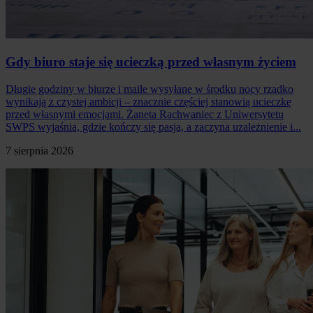
Gdy biuro staje się ucieczką przed własnym życiem
Długie godziny w biurze i maile wysyłane w środku nocy rzadko
wynikają z czystej ambicji – znacznie częściej stanowią ucieczkę
przed własnymi emocjami. Żaneta Rachwaniec z Uniwersytetu
SWPS wyjaśnia, gdzie kończy się pasja, a zaczyna uzależnienie i...
7 sierpnia 2026