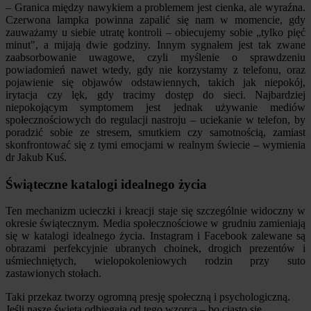
– Granica między nawykiem a problemem jest cienka, ale wyraźna.
Czerwona lampka powinna zapalić się nam w momencie, gdy
zauważamy u siebie utratę kontroli – obiecujemy sobie „tylko pięć
minut", a mijają dwie godziny. Innym sygnałem jest tak zwane
zaabsorbowanie uwagowe, czyli myślenie o sprawdzeniu
powiadomień nawet wtedy, gdy nie korzystamy z telefonu, oraz
pojawienie się objawów odstawiennych, takich jak niepokój,
irytacja czy lęk, gdy tracimy dostęp do sieci. Najbardziej
niepokojącym symptomem jest jednak używanie mediów
społecznościowych do regulacji nastroju – uciekanie w telefon, by
poradzić sobie ze stresem, smutkiem czy samotnością, zamiast
skonfrontować się z tymi emocjami w realnym świecie – wymienia
dr Jakub Kuś.
Świąteczne katalogi idealnego życia
Ten mechanizm ucieczki i kreacji staje się szczególnie widoczny w
okresie świątecznym. Media społecznościowe w grudniu zamieniają
się w katalogi idealnego życia. Instagram i Facebook zalewane są
obrazami perfekcyjnie ubranych choinek, drogich prezentów i
uśmiechniętych, wielopokoleniowych rodzin przy suto
zastawionych stołach.
Taki przekaz tworzy ogromną presję społeczną i psychologiczną.
Jeśli nasze święta odbiegają od tego wzorca – bo ciasto się