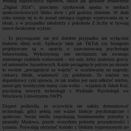
Według najnowszych raportów, takich jak globalne zestawienia
„Digital 2024"
, przeciętny użytkownik spędza w mediach
1
społecznościowych blisko dwie i pół godziny dziennie. W skali
roku sumuje się to do ponad miesiąca ciągłego wpatrywania się w
ekran, a w przypadku młodzieży z pokolenia Z liczby te bywają
nawet dwukrotnie wyższe.
– To przywiązanie nie jest dziełem przypadku ani wyłącznie
brakiem silnej woli. Aplikacje takie jak TikTok czy Instagram
projektowane są w oparciu o zaawansowaną psychologię
behawioralną. Wykorzystują one mechanizm tak zwanego
zmiennego rozkładu wzmocnień – ten sam, który uzależnia graczy
od automatów hazardowych. Każde pociągnięcie palcem po ekranie
to swoiste „pociągnięcie za wajchę" w oczekiwaniu na nagrodę:
ciekawy filmik, wiadomość czy polubienie. To właśnie ten
dopaminowy cykl sprawia, że tak trudno jest nam odłożyć telefon,
nawet gdy teoretycznie mamy czas wolny – wyjaśnia dr Jakub Kuś,
psycholog nowych technologii z Wydziału Psychologii we
Wrocławiu Uniwersytetu SWPS.
Ekspert podkreśla, że oczywiście nie należy demonizować
technologii, gdyż pełnią one ważne funkcje psychologiczne i
społeczne. Social media zaspokajają fundamentalne potrzeby z
piramidy Maslowa, przede wszystkim potrzebę przynależności i
uznania. Pozwalają utrzymać kontakt z bliskimi rozproszonymi po