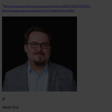
4
https://www.sciencedirect.com/science/article/abs/pii/S0747563215300704
,
https://journals.sagepub.com/doi/10.1177/0265407512453827
dr
Jakub Kuś