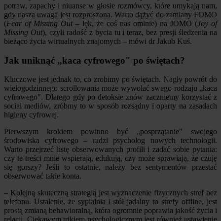
potraw, zapachy i niuanse w głosie rozmówcy, które umykają nam,
gdy nasza uwaga jest rozproszona. Warto dążyć do zamiany FOMO
(
Fear of Missing Out
– lęk, że coś nas ominie) na JOMO (
Joy of
Missing Out
), czyli radość z bycia tu i teraz, bez presji śledzenia na
bieżąco życia wirtualnych znajomych – mówi dr Jakub Kuś.
Jak uniknąć „kaca cyfrowego" po świętach?
Kluczowe jest jednak to, co zrobimy po świętach. Nagły powrót do
wielogodzinnego scrollowania może wywołać swego rodzaju „kaca
cyfrowego". Dlatego gdy po detoksie znów zaczniemy korzystać z
social mediów, zróbmy to w sposób rozsądny i oparty na zasadach
higieny cyfrowej.
Pierwszym krokiem powinno być „posprzątanie" swojego
środowiska cyfrowego – radzi psycholog nowych technologii.
Warto przejrzeć listę obserwowanych profili i zadać sobie pytania:
czy te treści mnie wspierają, edukują, czy może sprawiają, że czuję
się gorszy? Jeśli to ostatnie, należy bez sentymentów przestać
obserwować takie konta.
– Kolejną skuteczną strategią jest wyznaczenie fizycznych stref bez
telefonu. Ustalenie, że sypialnia i stół jadalny to strefy offline, jest
prostą zmianą behawioralną, która ogromnie poprawia jakość życia i
relacji. Ciekawym trikiem psychologicznym jest również ustawienie