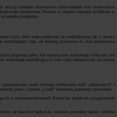
nie decyzji każdemu obywatelowi indywidualnie oraz środowiskom
j środowisku naukowemu. Postawy w zakresie regulacji są zbliżone w
m przypadku marginalna.
nauki i tych, które same poddawały się modyfikacjom, np. w postaci
ie modyfikujące ciało, ale bardziej przemawia do nich perspektywa
ściej popierają zakaz lub dopuszczanie technologii wyłącznie pod
u technologii modyfikujących ciało część badanych nie ma jeszcze
ie przygotowanie zasad równego traktowania osób „ulepszonych” i
tandardy pracy z danymi „z ciała” (biometria, parametry zdrowotne).
ujących w autonomię/tożsamość. Konieczne będzie też przygotowanie
.
otne, ale kluczowe będą m.in.: zaufanie, procedury zgody i ochrona