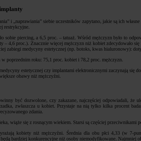
 implanty
a” i „naprawiania” siebie uczestników zapytano, jakie są ich własne 
ej restrykcyjne.
ło sobie piercing, a 6,5 proc. – tatuaż. Wśród mężczyzn było to odp
iety – 4,6 proc.). Znacznie więcej mężczyzn niż kobiet zdecydowało si
ciej zabiegi medycyny estetycznej (np. botoks, kwas hialuronowy): doty
 poprzednim roku: 75,1 proc. kobiet i 78,2 proc. mężczyzn.
 medycyny estetycznej czy implantami elektronicznymi zaczynają się do
 większe obawy niż mężczyźni.
 powinny być dozwolone, czy zakazane, najczęściej odpowiadali, że
 rzadka, zwłaszcza u kobiet. Przystaje na nią tylko kilka procent b
precyzowanego zdania.
eka, wiąże się z rosnącym wiekiem. Starsi są częściej przeciwnikami 
rażają kobiety niż mężczyźni. Średnia dla obu płci 4,33 (w 7-pu
 będą bardziej konkurencyjne niż osoby niemodyfikowane. Najmniej o