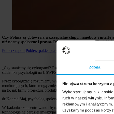
Czy Polacy są gotowi na wszczepialne chipy, nanoboty i interfejs
niż normy społeczne i prawo. Raport Centrum HumanTech Uniwers
Pobierz raport
Pobierz pakiet prasowy
Zgoda
„Czy staniemy się cyborgami? Raport z badań na temat postaw Pol
studentka psychologii na USWPS Sylwia Lipińska i badacz, data scie
Przez cyborgizację rozumiemy wykorzystanie technologii ingerującyc
Niniejsza strona korzysta z
monitorujących, które mogą zmieniać zdrowie, sprawność lub sposób 
na to, jak firmy projektują produkty i jak państwo tworzy ramy prawn
Wykorzystujemy pliki cookie 
ruch w naszej witrynie. Inf
dr Konrad Maj, psycholog społeczny, kierownik Centrum Innowacji
reklamowym i analitycznym. 
W badaniu skoncentrowano się na postawach wobec cyborgizacji roz
uzyskanymi podczas korzysta
technologie najbardziej inwazyjne.