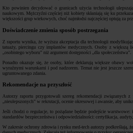
Kto powinien decydować o granicach użycia technologii ulepsza
naukowym. Mężczyźni częściej niż kobiety skłaniają się ku przekaz
większości grup wiekowych, choć najmłodsi najczęściej optują za prz
Doświadczenie zmienia sposób postrzegania
Z raportu wynika, że wyższa akceptacja dla technologii modyfikują
tatuaży, piercingu czy implantów medycznych. Osoby z większą lic
„osobistego wyboru” niż argument dostępności „dla społeczeństwa”.
Ponadto okazuje się, że osoby, które deklarują większe obawy wo
wyraźnymi warunkami i pod nadzorem. Temat nie jest jeszcze szer
ugruntowanego zdania.
Rekomendacje na przyszłość
Autorzy raportu przygotowali szereg rekomendacji związanych z 
„nieulepszonych” w rekrutacji, ocenie okresowej i awansie, aby unik
Jeśli chodzi o regulacje, to pożądane będzie podejście warstwowe
standardów bezpieczeństwa i odpowiedzialności: certyfikacja, audyty
W zakresie ochrony zdrowia i rynku med-tech autorzy podkreślają, 
danych medycznych. Zalecają też informowanie o ryzyku: ograniczeni