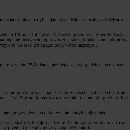
doświadczenia z modyfikacjami ciała. Młodsze osoby częściej stosują
owiednio 1,8 proc. i 4,7 proc. Mężczyźni przodowali w modyfikacjach
ę na implanty medyczne (np. rozrusznik serca, implant stomatologiczny
czyło to 4,4 proc. z nich (2,6 proc. wśród mężczyzn).
piero w wieku 25-34 lata, a później następuje spadek zainteresowania
 ulepszanie powinno być dopuszczalne w celach medycznych lub pod
adanych. Aż 20 proc. kobiet uważa, że takie technologie powinny być
pełnego przyzwolenia na dokonywanie modyfikacji w ciele.
nktowej skali) wskazuje na dość duże obawy w stosunku do osób
baw przed takimi osobami wykazują ludzie młodsi.