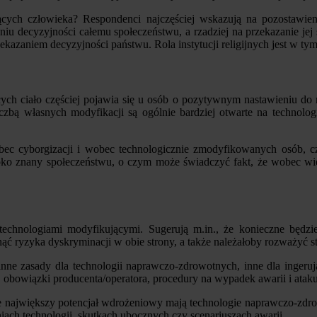
jących człowieka? Respondenci najczęściej wskazują na pozostawie
aniu decyzyjności całemu społeczeństwu, a rzadziej na przekazanie je
ekazaniem decyzyjności państwu. Rola instytucji religijnych jest w ty
cych ciało częściej pojawia się u osób o pozytywnym nastawieniu do 
zbą własnych modyfikacji są ogólnie bardziej otwarte na technolog
bec cyborgizacji i wobec technologicznie zmodyfikowanych osób, czę
oko znany społeczeństwu, o czym może świadczyć fakt, że wobec wiel
technologiami modyfikującymi. Sugerują m.in., że konieczne będz
nąć ryzyka dyskryminacji w obie strony, a także należałoby rozważyć s
: inne zasady dla technologii naprawczo-zdrowotnych, inne dla inger
, obowiązki producenta/operatora, procedury na wypadek awarii i ataku
że największy potencjał wdrożeniowy mają technologie naprawczo-zdrow
ach technologii, skutkach ubocznych czy scenariuszach awarii.