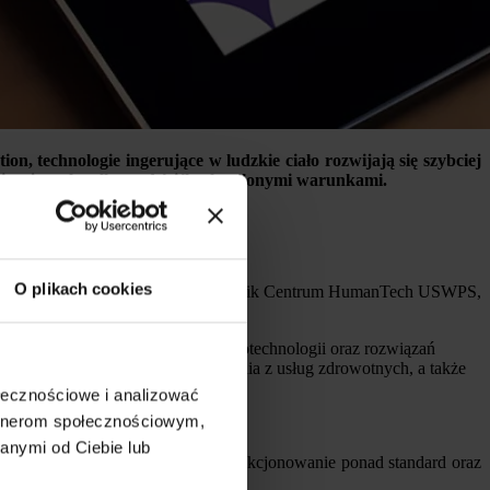
on, technologie ingerujące w ludzkie ciało rozwijają się szybciej
ację – ale tylko pod ściśle określonymi warunkami.
O plikach cookies
olog społeczny dr Konrad Maj, kierownik Centrum HumanTech USWPS,
/ Uniwersytet SWPS.
ronicznych), w tym implantów, neurotechnologii oraz rozwiązań
 instytucji, gotowość do korzystania z usług zdrowotnych, a także
ołecznościowe i analizować
artnerom społecznościowym,
ółautor raportu
anymi od Ciebie lub
e, po rozwiązania poprawiające funkcjonowanie ponad standard oraz