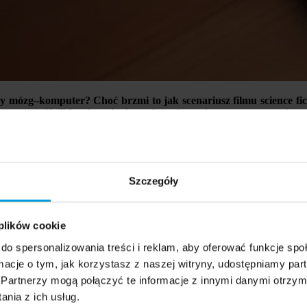
y mózg–komputer? Choć brzmi to jak scenariusz filmu science ficti
ytetu SWPS pokazuje, że społeczeństwo jest otwarte na cyborgiz
Szczegóły
aków wobec technologicznych modyfikacji ciała” opracowali: psych
ntist dr Przemysław Marcowski, University of California, San Diego 
h w ciało lub funkcjonowanie człowieka (biotechnologicznych i elekt
 plików cookie
działania. Akceptacja społeczna wpływa na tempo wdrożeń, zaufanie do
e.
do spersonalizowania treści i reklam, aby oferować funkcje sp
ormacje o tym, jak korzystasz z naszej witryny, udostępniamy p
 Społecznych i Technologicznych HumanTech Uniwersytetu SWPS, wsp
Partnerzy mogą połączyć te informacje z innymi danymi otrzym
umianej szeroko: od technologii naprawczych i wspierających zdrowi
nia z ich usług.