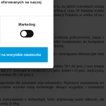
i oferowanych na naszej
 ludzkie ciało. Pytano ich również o to, na jakich warunkach uznają
własne doświadczenia z zakresu modyfikacji ciała. W badaniu wzięło
oty dobrano wg reprezentacji w populacji Polaków w wieku 18 lat i
Marketing
ne oczy z funkcją noktowizji lub widzenia podczerwieni, tatuaż z
wiające komórki w organizmie, transfer świadomości do komputera
ie negatywnego po zdecydowanie pozytywny.
drowie, terapia genowa), a najniżej – rozwiązania dekoracyjne oraz
 na wszystkie ciasteczka
łu”).
chip monitorujący zdrowie (odpowiednio 59 i 66 proc.) oraz terapia
 lub UV świecące w ciemności (25 proc. kobiet i 33 proc. mężczyzn),
iednio 26 i 36 proc.).
 zagrożenie dla autonomii oraz tożsamości. Najwięcej zrozumienia we
raźnie wysoko cenią technologie służące wygodzie i rozmaitym
a korzystaniem z technologii, które poprawiają nasze zdrowie, ale
reśla dr Maj.