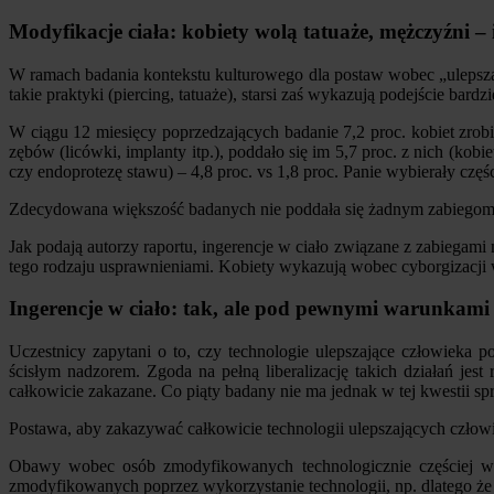
Modyfikacje ciała: kobiety wolą tatuaże, mężczyźni –
W ramach badania kontekstu kulturowego dla postaw wobec „ulepszani
takie praktyki (piercing, tatuaże), starsi zaś wykazują podejście bardzi
W ciągu 12 miesięcy poprzedzających badanie 7,2 proc. kobiet zrobi
zębów (licówki, implanty itp.), poddało się im 5,7 proc. z nich (kob
czy endoprotezę stawu) – 4,8 proc. vs 1,8 proc. Panie wybierały częś
Zdecydowana większość badanych nie poddała się żadnym zabiegom w
Jak podają autorzy raportu, ingerencje w ciało związane z zabiegami
tego rodzaju usprawnieniami. Kobiety wykazują wobec cyborgizacji
Ingerencje w ciało: tak, ale pod pewnymi warunkami
Uczestnicy zapytani o to, czy technologie ulepszające człowieka
ścisłym nadzorem. Zgoda na pełną liberalizację takich działań jest
całkowicie zakazane. Co piąty badany nie ma jednak w tej kwestii s
Postawa, aby zakazywać całkowicie technologii ulepszających człowi
Obawy wobec osób zmodyfikowanych technologicznie częściej wy
zmodyfikowanych poprzez wykorzystanie technologii, np. dlatego że