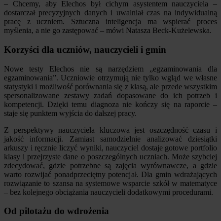
– Chcemy, aby Elechos był cichym asystentem nauczyciela –
dostarczał precyzyjnych danych i uwalniał czas na indywidualną
pracę z uczniem. Sztuczna inteligencja ma wspierać proces
myślenia, a nie go zastępować – mówi Natasza Beck-Kużelewska.
Korzyści dla uczniów, nauczycieli i gmin
Nowe testy Elechos nie są narzędziem „egzaminowania dla
egzaminowania”. Uczniowie otrzymują nie tylko wgląd we własne
statystyki i możliwość porównania się z klasą, ale przede wszystkim
spersonalizowane zestawy zadań dopasowane do ich potrzeb i
kompetencji. Dzięki temu diagnoza nie kończy się na raporcie –
staje się punktem wyjścia do dalszej pracy.
Z perspektywy nauczyciela kluczowa jest oszczędność czasu i
jakość informacji. Zamiast samodzielnie analizować dziesiątki
arkuszy i ręcznie liczyć wyniki, nauczyciel dostaje gotowe portfolio
klasy i przejrzyste dane o poszczególnych uczniach. Może szybciej
zdecydować, gdzie potrzebne są zajęcia wyrównawcze, a gdzie
warto rozwijać ponadprzeciętny potencjał. Dla gmin wdrażających
rozwiązanie to szansa na systemowe wsparcie szkół w matematyce
– bez kolejnego obciążania nauczycieli dodatkowymi procedurami.
Od pilotażu do wdrożenia