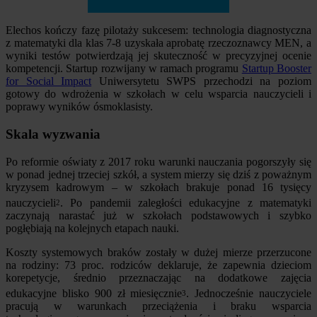
Elechos kończy fazę pilotaży sukcesem: technologia diagnostyczna
z matematyki dla klas 7-8 uzyskała aprobatę rzeczoznawcy MEN, a
wyniki testów potwierdzają jej skuteczność w precyzyjnej ocenie
kompetencji. Startup rozwijany w ramach programu
Startup Booster
for Social Impact
Uniwersytetu SWPS przechodzi na poziom
gotowy do wdrożenia w szkołach w celu wsparcia nauczycieli i
poprawy wyników ósmoklasisty.
Skala wyzwania
Po reformie oświaty z 2017 roku warunki nauczania pogorszyły się
w ponad jednej trzeciej szkół, a system mierzy się dziś z poważnym
kryzysem kadrowym – w szkołach brakuje ponad 16 tysięcy
nauczycieli
. Po pandemii zaległości edukacyjne z matematyki
2
zaczynają narastać już w szkołach podstawowych i szybko
pogłębiają na kolejnych etapach nauki.
Koszty systemowych braków zostały w dużej mierze przerzucone
na rodziny: 73 proc. rodziców deklaruje, że zapewnia dzieciom
korepetycje, średnio przeznaczając na dodatkowe zajęcia
edukacyjne blisko 900 zł miesięcznie
. Jednocześnie nauczyciele
3
pracują w warunkach przeciążenia i braku wsparcia