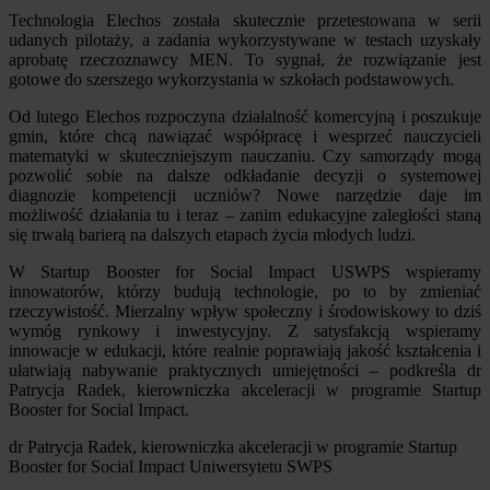
Technologia Elechos została skutecznie przetestowana w serii
udanych pilotaży, a zadania wykorzystywane w testach uzyskały
aprobatę rzeczoznawcy MEN. To sygnał, że rozwiązanie jest
gotowe do szerszego wykorzystania w szkołach podstawowych.
Od lutego Elechos rozpoczyna działalność komercyjną i poszukuje
gmin, które chcą nawiązać współpracę i wesprzeć nauczycieli
matematyki w skuteczniejszym nauczaniu. Czy samorządy mogą
pozwolić sobie na dalsze odkładanie decyzji o systemowej
diagnozie kompetencji uczniów? Nowe narzędzie daje im
możliwość działania tu i teraz – zanim edukacyjne zaległości staną
się trwałą barierą na dalszych etapach życia młodych ludzi.
W Startup Booster for Social Impact USWPS wspieramy
innowatorów, którzy budują technologie, po to by zmieniać
rzeczywistość. Mierzalny wpływ społeczny i środowiskowy to dziś
wymóg rynkowy i inwestycyjny. Z satysfakcją wspieramy
innowacje w edukacji, które realnie poprawiają jakość kształcenia i
ułatwiają nabywanie praktycznych umiejętności – podkreśla dr
Patrycja Radek, kierowniczka akceleracji w programie Startup
Booster for Social Impact.
dr Patrycja Radek, kierowniczka akceleracji w programie Startup
Booster for Social Impact Uniwersytetu SWPS