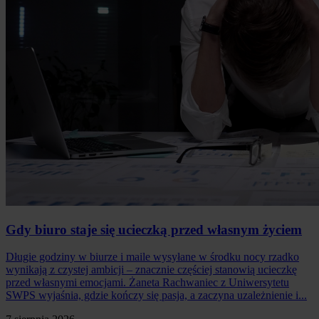
Gdy biuro staje się ucieczką przed własnym życiem
Długie godziny w biurze i maile wysyłane w środku nocy rzadko
wynikają z czystej ambicji – znacznie częściej stanowią ucieczkę
przed własnymi emocjami. Żaneta Rachwaniec z Uniwersytetu
SWPS wyjaśnia, gdzie kończy się pasja, a zaczyna uzależnienie i...