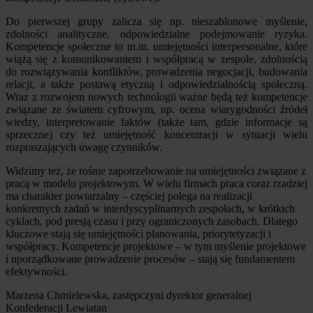
Do pierwszej grupy zalicza się np. nieszablonowe myślenie,
zdolności analityczne, odpowiedzialne podejmowanie ryzyka.
Kompetencje społeczne to m.in. umiejętności interpersonalne, które
wiążą się z komunikowaniem i współpracą w zespole, zdolnością
do rozwiązywania konfliktów, prowadzenia negocjacji, budowania
relacji, a także postawą etyczną i odpowiedzialnością społeczną.
Wraz z rozwojem nowych technologii ważne będą też kompetencje
związane ze światem cyfrowym, np. ocena wiarygodności źródeł
wiedzy, interpretowanie faktów (także tam, gdzie informacje są
sprzeczne) czy też umiejętność koncentracji w sytuacji wielu
rozpraszających uwagę czynników.
Widzimy też, że rośnie zapotrzebowanie na umiejętności związane z
pracą w modelu projektowym. W wielu firmach praca coraz rzadziej
ma charakter powtarzalny – częściej polega na realizacji
konkretnych zadań w interdyscyplinarnych zespołach, w krótkich
cyklach, pod presją czasu i przy ograniczonych zasobach. Dlatego
kluczowe stają się umiejętności planowania, priorytetyzacji i
współpracy. Kompetencje projektowe – w tym myślenie projektowe
i uporządkowane prowadzenie procesów – stają się fundamentem
efektywności.
Marzena Chmielewska, zastępczyni dyrektor generalnej
Konfederacji Lewiatan