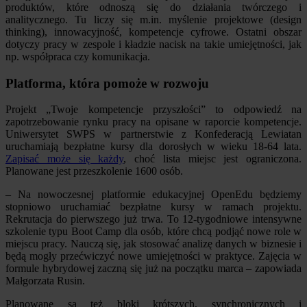
produktów, które odnoszą się do działania twórczego i
analitycznego. Tu liczy się m.in. myślenie projektowe (design
thinking), innowacyjność, kompetencje cyfrowe. Ostatni obszar
dotyczy pracy w zespole i kładzie nacisk na takie umiejętności, jak
np. współpraca czy komunikacja.
Platforma, która pomoże w rozwoju
Projekt „Twoje kompetencje przyszłości” to odpowiedź na
zapotrzebowanie rynku pracy na opisane w raporcie kompetencje.
Uniwersytet SWPS w partnerstwie z Konfederacją Lewiatan
uruchamiają bezpłatne kursy dla dorosłych w wieku 18-64 lata.
Zapisać może się każdy
, choć lista miejsc jest ograniczona.
Planowane jest przeszkolenie 1600 osób.
– Na nowoczesnej platformie edukacyjnej OpenEdu będziemy
stopniowo uruchamiać bezpłatne kursy w ramach projektu.
Rekrutacja do pierwszego już trwa. To 12-tygodniowe intensywne
szkolenie typu Boot Camp dla osób, które chcą podjąć nowe role w
miejscu pracy. Nauczą się, jak stosować analizę danych w biznesie i
będą mogły przećwiczyć nowe umiejętności w praktyce. Zajęcia w
formule hybrydowej zaczną się już na początku marca – zapowiada
Małgorzata Rusin.
Planowane są też bloki krótszych, synchronicznych i