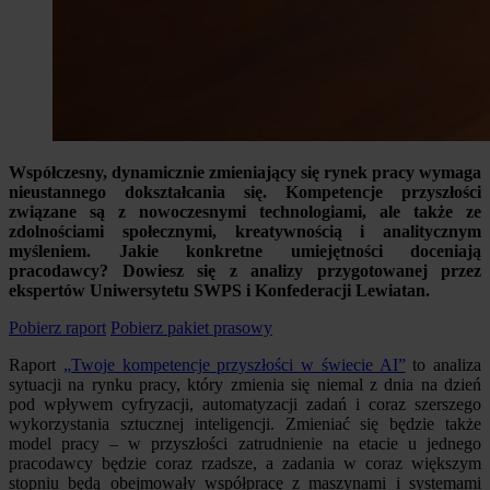
Współczesny, dynamicznie zmieniający się rynek pracy wymaga
nieustannego dokształcania się. Kompetencje przyszłości
związane są z nowoczesnymi technologiami, ale także ze
zdolnościami społecznymi, kreatywnością i analitycznym
myśleniem. Jakie konkretne umiejętności doceniają
pracodawcy? Dowiesz się z analizy przygotowanej przez
ekspertów Uniwersytetu SWPS i Konfederacji Lewiatan.
Pobierz raport
Pobierz pakiet prasowy
Raport
„Twoje kompetencje przyszłości w świecie AI”
to analiza
sytuacji na rynku pracy, który zmienia się niemal z dnia na dzień
pod wpływem cyfryzacji, automatyzacji zadań i coraz szerszego
wykorzystania sztucznej inteligencji. Zmieniać się będzie także
model pracy – w przyszłości zatrudnienie na etacie u jednego
pracodawcy będzie coraz rzadsze, a zadania w coraz większym
stopniu będą obejmowały współpracę z maszynami i systemami