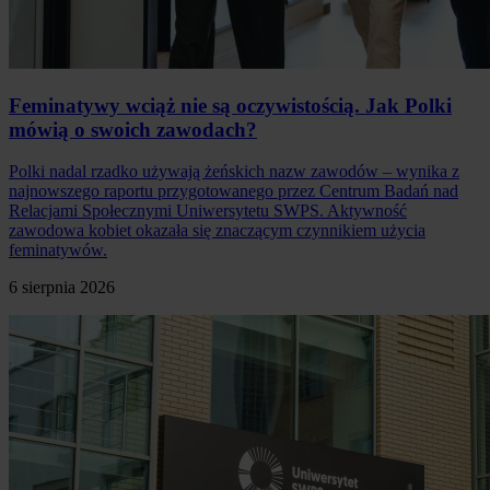
Feminatywy wciąż nie są oczywistością. Jak Polki
mówią o swoich zawodach?
Polki nadal rzadko używają żeńskich nazw zawodów – wynika z
najnowszego raportu przygotowanego przez Centrum Badań nad
Relacjami Społecznymi Uniwersytetu SWPS. Aktywność
zawodowa kobiet okazała się znaczącym czynnikiem użycia
feminatywów.
6 sierpnia 2026