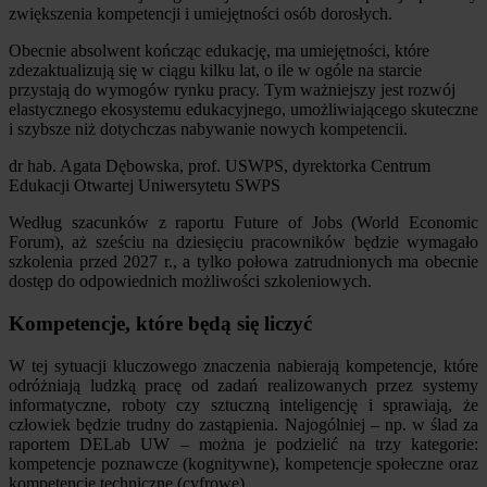
zwiększenia kompetencji i umiejętności osób dorosłych.
Obecnie absolwent kończąc edukację, ma umiejętności, które
zdezaktualizują się w ciągu kilku lat, o ile w ogóle na starcie
przystają do wymogów rynku pracy. Tym ważniejszy jest rozwój
elastycznego ekosystemu edukacyjnego, umożliwiającego skuteczne
i szybsze niż dotychczas nabywanie nowych kompetencii.
dr hab. Agata Dębowska, prof. USWPS, dyrektorka Centrum
Edukacji Otwartej Uniwersytetu SWPS
Według szacunków z raportu Future of Jobs (World Economic
Forum), aż sześciu na dziesięciu pracowników będzie wymagało
szkolenia przed 2027 r., a tylko połowa zatrudnionych ma obecnie
dostęp do odpowiednich możliwości szkoleniowych.
Kompetencje, które będą się liczyć
W tej sytuacji kluczowego znaczenia nabierają kompetencje, które
odróżniają ludzką pracę od zadań realizowanych przez systemy
informatyczne, roboty czy sztuczną inteligencję i sprawiają, że
człowiek będzie trudny do zastąpienia. Najogólniej – np. w ślad za
raportem DELab UW – można je podzielić na trzy kategorie:
kompetencje poznawcze (kognitywne), kompetencje społeczne oraz
kompetencje techniczne (cyfrowe).