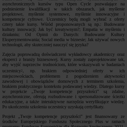
asynchronicznych kursów typu Open Cycle pozwalające na
podniesienie kwalifikacji w takich obszarach, jak myślenie
projektowe, myślenie systemowe, myślenie innowacyjne i
kompetencje cyfrowe. Uczestnicy będą mogli wybrać z oferty
cztery takie kursy. Wśród proponowanych są np.: Budowanie
kultury innowacji; Jak być kreatywnym?; Empatia w myśleniu i
działaniu; Od Opinii do Danych: Budowanie Kultury
Eksperymentowania; Social media w biznesie; Jak używać nowych
technologii, aby skuteczniej nauczyć się języka?
Zajęcia poprowadzą doświadczeni wykładowcy akademiccy oraz
eksperci z branży biznesowej. Kursy zostały zaprojektowane tak,
aby wyjść naprzeciw trudnościom, które wskazywali w badaniach
uczestnicy
, np. brakiem odpowiedniej oferty w ich
2
miejscowościach, problemem z pogodzeniem aktywności
zawodowej i obowiązków domowych z terminem szkolenia,
brakiem praktycznego kontekstu podawanej wiedzy. Dlatego kursy
w projekcie „Twoje kompetencje przyszłości” są zdalne,
asynchroniczne, oferują rozbudowane i spersonalizowane ścieżki
edukacyjne, a także interaktywne narzędzia weryfikujące wiedzę.
Po ukończeniu szkolenia uczestnicy uzyskają certyfikaty.
Projekt „Twoje kompetencje przyszłości” jest finansowany ze
środków Europejskiego Funduszu Społecznego Plus w ramach
programu Fundusze Europejskie dla Rozwoju Społecznego 2021-