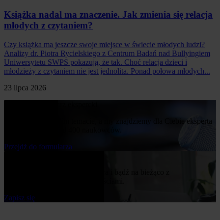
Książka nadal ma znaczenie. Jak zmienia się relacja
młodych z czytaniem?
Czy książka ma jeszcze swoje miejsce w świecie młodych ludzi?
Analizy dr. Piotra Rycielskiego z Centrum Badań nad Bullyingiem
Uniwersytetu SWPS pokazują, że tak. Choć relacja dzieci i
młodzieży z czytaniem nie jest jednolita. Ponad połowa młodych...
23 lipca 2026
Poproś o komentarz ekspercki
Napisz nam o swoim temacie, a my znajdziemy dla Ciebie eksperta
z naszej bazy ponad 400 naukowców.
Przejdż do formularza
Bądź na bieżąco
Zapisz się do naszego newslettera i bądź na bieżąco z
publikowanymi przez nas nowościami.
Zapisz się