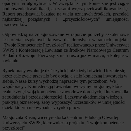
opartymi na algorytmach. W związku z tym konieczne jest ciągłe
podnoszenie kwalifikacji, a czasami wręcz przekwalifikowanie się.
Raport przedstawia, bazując na wielu uznanych źródłach, przegląd
najbardziej pożądanych i „przyszłościowych” umiejętności
pracowników.
Odpowiedzią na zdiagnozowane w raporcie potrzeby szkoleniowe
jest oferta bezpłatnych kursów dla dorosłych w ramach projektu
„Twoje Kompetencje Przyszłości” realizowanego przez Uniwersytet
SWPS i Konfederację Lewiatan ze środków Narodowego Centrum
Badań i Rozwoju. Pierwszy z nich rusza już w marcu, a kolejne w
kwietniu.
Rynek pracy ewoluuje dziś szybciej niż kiedykolwiek. Uczenie się
przez całe życie przestało być opcją, a stało konieczną inwestycją w
siebie. Nasze kursy wychodzą naprzeciw tym potrzebom. We
współpracy z Konfederacją Lewiatan tworzymy programy, które
realnie zwiększają kompetencje zawodowe dorosłych, kluczowe dla
zatrudnienia i przedsiębiorczości. Łączymy akademicką wiedzę z
praktyką biznesową, żeby wyposażyć uczestników w umiejętności,
dzięki którym nie wypadną z rynku pracy.
Małgorzata Rusin, wicedyrektorka Centrum Edukacji Otwartej
Uniwersytetu SWPS, kierowniczka projektu „Twoje kompetencje
przyszłości"