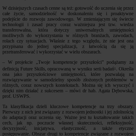
W dzisiejszych czasach cenne są też: gotowość do uczenia się przez
całe życie, samodzielność w doskonaleniu się i proaktywne
podejście do rozwoju zawodowego. W zmieniającym się świecie
technologii i zasad pracy coraz ważniejsza jest tzw. wiedza
transferowalna, która dotyczy uniwersalnych umiejętności
możliwych do wykorzystania w różnych branżach, zawodach,
rolach czy sytuacjach. Właśnie z tego względu, że nie jest ona
przypisana do jednej specjalizacji, z łatwością da się ją
przetransferować i wykorzystać w wielu obszarach.
– W projekcie „Twoje kompetencje przyszłości” podążamy za
definicją Future Skills, opracowaną w wyniku serii badań
. Określa
1
ona jako przyszłościowe umiejętności, które pozwalają na
rozwiązywanie w samodzielny sposób złożonych problemów w
różnych, coraz nowszych kontekstach. Można się ich wyuczyć i
dzięki nim działać z sukcesem – mówi dr hab. Agata Dębowska,
prof. USWPS.
Ta klasyfikacja dzieli kluczowe kompetencje na trzy obszary.
Pierwszy z nich jest związany z rozwojem jednostki i jej zdolnością
do adaptacji oraz uczenia się. Ważne jest tu kształtowanie takich
cech, jak np. poczucie własnej skuteczności, refleksyjność,
decyzyjność, inicjatywa, elastyczność, a także etyczne
postępowanie. Obszar drugi to kompetencje związane z rozwojem