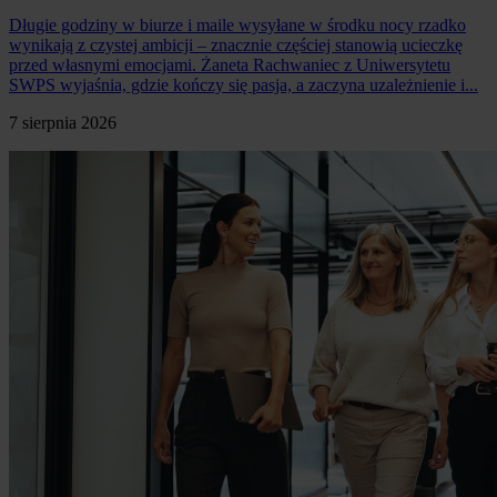
Długie godziny w biurze i maile wysyłane w środku nocy rzadko
wynikają z czystej ambicji – znacznie częściej stanowią ucieczkę
przed własnymi emocjami. Żaneta Rachwaniec z Uniwersytetu
SWPS wyjaśnia, gdzie kończy się pasja, a zaczyna uzależnienie i...
7 sierpnia 2026