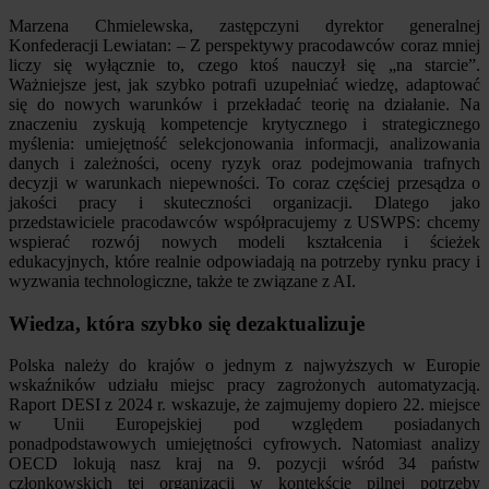
Marzena Chmielewska, zastępczyni dyrektor generalnej
Konfederacji Lewiatan: – Z perspektywy pracodawców coraz mniej
liczy się wyłącznie to, czego ktoś nauczył się „na starcie”.
Ważniejsze jest, jak szybko potrafi uzupełniać wiedzę, adaptować
się do nowych warunków i przekładać teorię na działanie. Na
znaczeniu zyskują kompetencje krytycznego i strategicznego
myślenia: umiejętność selekcjonowania informacji, analizowania
danych i zależności, oceny ryzyk oraz podejmowania trafnych
decyzji w warunkach niepewności. To coraz częściej przesądza o
jakości pracy i skuteczności organizacji. Dlatego jako
przedstawiciele pracodawców współpracujemy z USWPS: chcemy
wspierać rozwój nowych modeli kształcenia i ścieżek
edukacyjnych, które realnie odpowiadają na potrzeby rynku pracy i
wyzwania technologiczne, także te związane z AI.
Wiedza, która szybko się dezaktualizuje
Polska należy do krajów o jednym z najwyższych w Europie
wskaźników udziału miejsc pracy zagrożonych automatyzacją.
Raport DESI z 2024 r. wskazuje, że zajmujemy dopiero 22. miejsce
w Unii Europejskiej pod względem posiadanych
ponadpodstawowych umiejętności cyfrowych. Natomiast analizy
OECD lokują nasz kraj na 9. pozycji wśród 34 państw
członkowskich tej organizacji w kontekście pilnej potrzeby