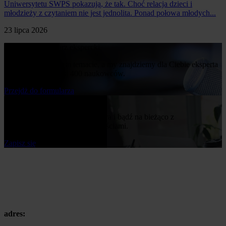
Uniwersytetu SWPS pokazują, że tak. Choć relacja dzieci i
młodzieży z czytaniem nie jest jednolita. Ponad połowa młodych...
23 lipca 2026
Poproś o komentarz ekspercki
Napisz nam o swoim temacie, a my znajdziemy dla Ciebie eksperta
z naszej bazy ponad 400 naukowców.
Przejdż do formularza
Bądź na bieżąco
Zapisz się do naszego newslettera i bądź na bieżąco z
publikowanymi przez nas nowościami.
Zapisz się
adres: