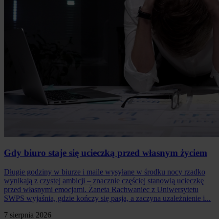
Gdy biuro staje się ucieczką przed własnym życiem
Długie godziny w biurze i maile wysyłane w środku nocy rzadko
wynikają z czystej ambicji – znacznie częściej stanowią ucieczkę
przed własnymi emocjami. Żaneta Rachwaniec z Uniwersytetu
SWPS wyjaśnia, gdzie kończy się pasja, a zaczyna uzależnienie i...
7 sierpnia 2026