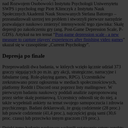
nad Rozwojem Osobowości Instytutu Psychologii Uniwersytetu
SWPS i psycholog mgr Piotr Klimczyk z Instytutu Nauk
Społecznych Akademii Nauk Stosowanych Stefana Batorego –
przeanalizowali szerzej ten problem i stworzyli pierwsze narzędzie
pozwalające naukowo zmierzyć intensywność tego zjawiska: Skalę
depresji po zakończeniu gry (ang. Post-Game Depression Scale, P-
GDS). Artykuł na ten temat “
Post-game depression scale - a new
measure to capture players' experiences after finishing video games
”
ukazał się w czasopiśmie „Current Psychology”.
Depresja po finale
Przeprowadzili dwa badania, w których wzięło łącznie udział 373
graczy sięgających po m.in. gry akcji, strategiczne, narracyjne i
fabularne (ang. Role-playing games, RPG). Uczestników
zrekrutowano przez ogłoszenia w mediach społecznościowych,
platformy Reddit i Discord oraz poprzez listy mailingowe. W
pierwszym badaniu naukowcy poddali analizie zaproponowaną
przez siebie skalę pomiarową. Uczestnicy odnosili się do niej, a
także wypełniali ankiety na temat swojego samopoczucia i zdrowia
psychicznego. Badani deklarowali, że grają codziennie (28 proc.)
lub prawie codziennie (41,4 proc.), najczęściej grają sami (30,6
proc. czasu) lub przeciwko innym graczom (19 proc.).
Dzięki temu badaniu naukowcy wyłonili ostatecznie cztery aspekty