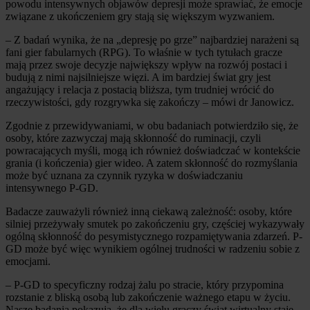
powodu intensywnych objawów depresji może sprawiać, że emocje
związane z ukończeniem gry stają się większym wyzwaniem.
– Z badań wynika, że na „depresję po grze” najbardziej narażeni są
fani gier fabularnych (RPG). To właśnie w tych tytułach gracze
mają przez swoje decyzje największy wpływ na rozwój postaci i
budują z nimi najsilniejsze więzi. A im bardziej świat gry jest
angażujący i relacja z postacią bliższa, tym trudniej wrócić do
rzeczywistości, gdy rozgrywka się zakończy – mówi dr Janowicz.
Zgodnie z przewidywaniami, w obu badaniach potwierdziło się, że
osoby, które zazwyczaj mają skłonność do ruminacji, czyli
powracających myśli, mogą ich również doświadczać w kontekście
grania (i kończenia) gier wideo. A zatem skłonność do rozmyślania
może być uznana za czynnik ryzyka w doświadczaniu
intensywnego P-GD.
Badacze zauważyli również inną ciekawą zależność: osoby, które
silniej przeżywały smutek po zakończeniu gry, częściej wykazywały
ogólną skłonność do pesymistycznego rozpamiętywania zdarzeń. P-
GD może być więc wynikiem ogólnej trudności w radzeniu sobie z
emocjami.
– P-GD to specyficzny rodzaj żalu po stracie, który przypomina
rozstanie z bliską osobą lub zakończenie ważnego etapu w życiu.
Nasze badania pokazują, że dla wielu graczy świat wirtualny staje