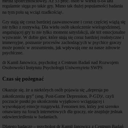
media społecznościowe). Aż 53 proc. osób w wieku 6-64 lata
regularnie sięga po takie gry. Mimo tak dużej popularności badania
na tym polu są wciąż rzadkością
.
1
Gry stają się coraz bardziej zaawansowane i coraz częściej wiążą się
nie tylko z rozrywką. Dla wielu osób ukończenie wielogodzinnej,
angażującej gry to nie tylko moment satysfakcji, ale też emocjonalne
wyzwanie. W dobie gier, które stają się coraz bardziej realistyczne i
immersyjne, poznanie procesów zachodzących w psychice graczy
może pomóc w zrozumieniu, jak wpływają one na nasze zdrowie
psychiczne.
dr Kamil Janowicz, psycholog z Centrum Badań nad Rozwojem
Osobowości Instytutu Psychologii Uniwersytetu SWPS
Czas się pożegnać
Okazuje się, że u niektórych osób pojawia się „depresja po
zakończeniu gry” (ang. Post-Game Depression, P-GD)
, czyli
2
poczucie pustki po ukończeniu wyjątkowo wciągającej i
wywołującej emocje rozgrywki. Fenomen ten, który jest szeroko
omawiany na forach internetowych dla graczy, nie znajduje jednak
odzwierciedlenia w badaniach.
Dlatego badacze – psycholog dr Kamil Janowicz z Centrum Badań