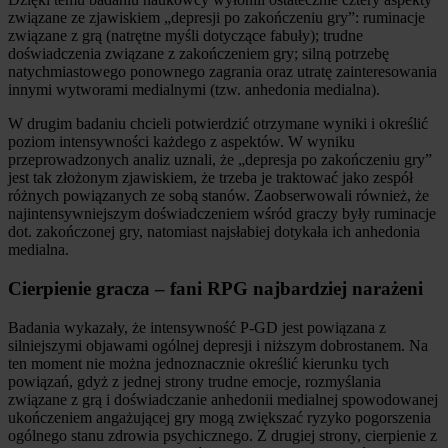
związane ze zjawiskiem „depresji po zakończeniu gry”: ruminacje
związane z grą (natrętne myśli dotyczące fabuły); trudne
doświadczenia związane z zakończeniem gry; silną potrzebę
natychmiastowego ponownego zagrania oraz utratę zainteresowania
innymi wytworami medialnymi (tzw. anhedonia medialna).
W drugim badaniu chcieli potwierdzić otrzymane wyniki i określić
poziom intensywności każdego z aspektów. W wyniku
przeprowadzonych analiz uznali, że „depresja po zakończeniu gry”
jest tak złożonym zjawiskiem, że trzeba je traktować jako zespół
różnych powiązanych ze sobą stanów. Zaobserwowali również, że
najintensywniejszym doświadczeniem wśród graczy były ruminacje
dot. zakończonej gry, natomiast najsłabiej dotykała ich anhedonia
medialna.
Cierpienie gracza – fani RPG najbardziej narażeni
Badania wykazały, że intensywność P-GD jest powiązana z
silniejszymi objawami ogólnej depresji i niższym dobrostanem. Na
ten moment nie można jednoznacznie określić kierunku tych
powiązań, gdyż z jednej strony trudne emocje, rozmyślania
związane z grą i doświadczanie anhedonii medialnej spowodowanej
ukończeniem angażującej gry mogą zwiększać ryzyko pogorszenia
ogólnego stanu zdrowia psychicznego. Z drugiej strony, cierpienie z