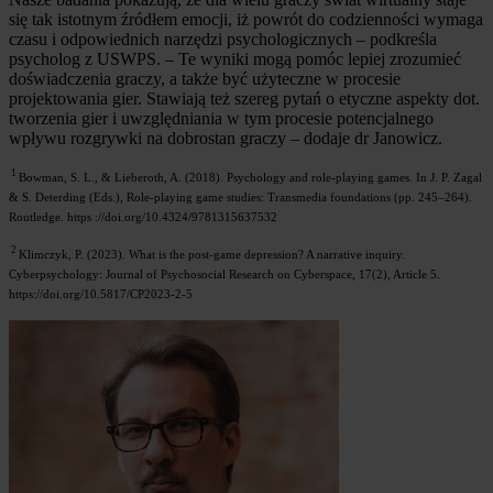
się tak istotnym źródłem emocji, iż powrót do codzienności wymaga
czasu i odpowiednich narzędzi psychologicznych – podkreśla
psycholog z USWPS. – Te wyniki mogą pomóc lepiej zrozumieć
doświadczenia graczy, a także być użyteczne w procesie
projektowania gier. Stawiają też szereg pytań o etyczne aspekty dot.
tworzenia gier i uwzględniania w tym procesie potencjalnego
wpływu rozgrywki na dobrostan graczy – dodaje dr Janowicz.
1
Bowman, S. L., & Lieberoth, A. (2018). Psychology and role-playing games. In J. P. Zagal
& S. Deterding (Eds.), Role-playing game studies: Transmedia foundations (pp. 245–264).
Routledge. https ://doi.org/10.4324/9781315637532
2
Klimczyk, P. (2023). What is the post-game depression? A narrative inquiry.
Cyberpsychology: Journal of Psychosocial Research on Cyberspace, 17(2), Article 5.
https://doi.org/10.5817/CP2023-2-5