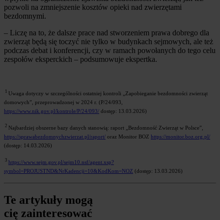
pozwoli na zmniejszenie kosztów opieki nad zwierzętami
bezdomnymi.
– Liczę na to, że dalsze prace nad stworzeniem prawa dobrego dla
zwierząt będą się toczyć nie tylko w budynkach sejmowych, ale też
podczas debat i konferencji, czy w ramach powołanych do tego celu
zespołów eksperckich – podsumowuje ekspertka.
1
Uwaga dotyczy w szczególności ostatniej kontroli „Zapobieganie bezdomności zwierząt
domowych”, przeprowadzonej w 2024 r. (P/24/093,
https://www.nik.gov.pl/kontrole/P/24/093/
dostęp: 13.03.2026)
2
Najbardziej obszerne bazy danych stanowią: raport „Bezdomność Zwierząt w Polsce”,
https://sprawabezdomnychzwierzat.pl/raport/
oraz Monitor BOZ
https://monitor.boz.org.pl/
(dostęp: 14.03.2026)
3
https://www.sejm.gov.pl/sejm10.nsf/agent.xsp?
symbol=PROJUSTND&NrKadencji=10&KodKom=NOZ
(dostęp: 13.03.2026)
Te artykuły mogą
cię zainteresować