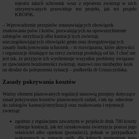
rejestru takich schronisk wraz z rejestrem zwierząt w nich
utrzymywanych przewiduje ten projekt, jak też projekt
KROPiK.
– Wprowadzenie przepisów ustanawiających obowiązek
znakowania psów i kotów, pozwalających na upowszechnienie
zabiegów sterylizacji albo kastracji tych zwierząt,
uszczegóławiających obowiązki gmin oraz doregulowujących
zasady funkcjonowania schronisk – to rozwiązania, które aktywiści
i organizacje działające na rzecz zwierząt postulują od lat. I choć nie
jest tak, że przyjęcie ich wyeliminuje wszystkie problemy związane
ze zjawiskiem bezdomności zwierząt, stanowi ono niezbędny krok
na drodze do polepszenia sytuacji – podkreśla dr Gruszczyńska.
Zasady pokrywania kosztów
Ważny element planowanych regulacji stanowią przepisy dotyczące
zasad pokrywania kosztów planowanych zadań, i tak np. odnośnie
do zabiegów kastracji/sterylizacji oraz znakowania i rejestracji
zwierząt:
zgodnie z regulacjami zawartymi w projekcie druk 700 koszty
zabiegu kastracji, jak też oznakowania zwierzęcia ponosi jego
właściciel albo opiekun (posiadacz), jednak w przypadkach
wskazanych w ustawie osób, dla których poniesienie tego