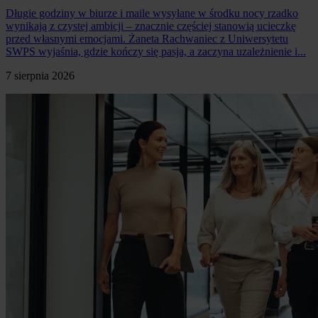
Długie godziny w biurze i maile wysyłane w środku nocy rzadko
wynikają z czystej ambicji – znacznie częściej stanowią ucieczkę
przed własnymi emocjami. Żaneta Rachwaniec z Uniwersytetu
SWPS wyjaśnia, gdzie kończy się pasja, a zaczyna uzależnienie i...
7 sierpnia 2026