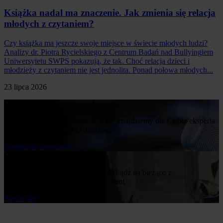
Książka nadal ma znaczenie. Jak zmienia się relacja
młodych z czytaniem?
Czy książka ma jeszcze swoje miejsce w świecie młodych ludzi?
Analizy dr. Piotra Rycielskiego z Centrum Badań nad Bullyingiem
Uniwersytetu SWPS pokazują, że tak. Choć relacja dzieci i
młodzieży z czytaniem nie jest jednolita. Ponad połowa młodych...
23 lipca 2026
Poproś o komentarz ekspercki
Napisz nam o swoim temacie, a my znajdziemy dla Ciebie eksperta
z naszej bazy ponad 400 naukowców.
Przejdż do formularza
Bądź na bieżąco
Zapisz się do naszego newslettera i bądź na bieżąco z
publikowanymi przez nas nowościami.
Zapisz się