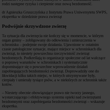
rodzi następne ryzyka i cierpienie oraz nową bezdomność.
dr Agnieszka Gruszczyńska z Instytutu Prawa Uniwersytetu SWPS,
ekspertka w dziedzinie prawa zwierząt
Podwójnie skrzywdzone zwierzę
Ta sytuacja dla zwierzęcia nie kończy się w momencie, w którym
organ gminy – zobligowany do odłowienia i umieszczenia w
schronisku – podejmie swoje działania. Ujawnione w ostatnim
czasie patologiczne sytuacje, mające miejsce w schroniskach dla
zwierząt, to niestety powszechna rzeczywistość zwierząt
bezdomnych. Podkreślają to organizacje społeczne od lat walczące
o poprawę warunków w schroniskach i systematycznie
dopominające się o powszechne wprowadzenie działań
zapobiegających bezdomności zwierząt. Doprowadziły one do
likwidacji kilku takich miejsc, w których utrzymywane były,
cierpiały i umierały tysiące psów, a w niektórych ze schronisk także
kotów.
– Niestety obecnie obowiązujące prawo nie tworzy jasnego,
wystarczającego i efektywnego systemu opieki nad zwierzętami
bezdomnymi oraz zapobiegania bezdomności zwierząt – wskazuje
ekspertka.