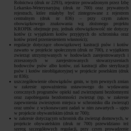
Rolnictwa (druk nr 2293), rejestrze prowadzonym przez Izbę
Lekarsko-Weterynaryjną (druk nr 700) oraz prywatnych
rejestrach, które miałyby być zintegrowane z rejestrem
centralnym (druk nr 836) – przy czym zakres
obowiązkowego znakowania wg złożonego projektu
KROPIK obejmuje psy, jednak obowiązkowość nie dotyczy
kotów (z wyjątkiem kotów przyjętych do schroniska oraz
kotów przed przeniesieniem własności);
regulacje dotyczące obowiązkowej kastracji psów i kotów
zawarto w projekcie społecznym (druk nr 700), z wyjątkiem
zwierząt utrzymywanych w hodowlach zarejestrowanych i
zrzeszonych w zarejestrowanych stowarzyszeniach
hodowców psów albo kotów, zaś kastracji albo sterylizacji
psów i kotów nieobligatoryjnej w projekcie poselskim (druk
nr 836);
uszczegółowienie obowiązków gmin, w tym pewnych zmian
w zakresie upoważnienia ustawowego do wydawania
corocznych programów opieki nad zwierzętami bezdomnymi
oraz zapobiegania bezdomności zwierząt (np. w zakresie
zapewnienia zwierzętom miejsca w schronisku dla zwierząt)
oraz umów z wykonawcami zadań w nim zawartych – ujęto
w projekcie obywatelskim (druk nr 700);
w zakresie dotyczącym schronisk dla zwierząt domowych, w
projekcie obywatelskim (druk nr 700) przewidziano też
szereg szczegółowych regulacji, przy czym prowadzenie