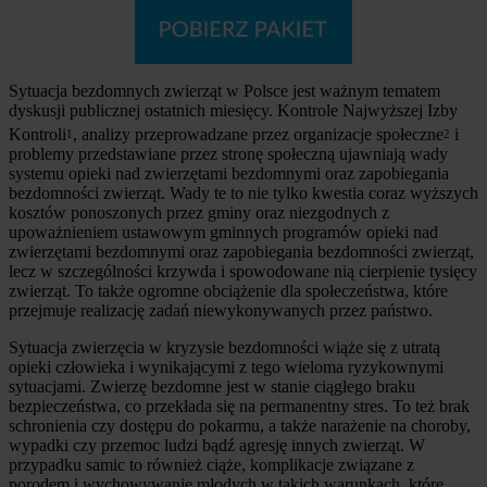
Sytuacja bezdomnych zwierząt w Polsce jest ważnym tematem
dyskusji publicznej ostatnich miesięcy. Kontrole Najwyższej Izby
Kontroli
, analizy przeprowadzane przez organizacje społeczne
i
1
2
problemy przedstawiane przez stronę społeczną ujawniają wady
systemu opieki nad zwierzętami bezdomnymi oraz zapobiegania
bezdomności zwierząt. Wady te to nie tylko kwestia coraz wyższych
kosztów ponoszonych przez gminy oraz niezgodnych z
upoważnieniem ustawowym gminnych programów opieki nad
zwierzętami bezdomnymi oraz zapobiegania bezdomności zwierząt,
lecz w szczególności krzywda i spowodowane nią cierpienie tysięcy
zwierząt. To także ogromne obciążenie dla społeczeństwa, które
przejmuje realizację zadań niewykonywanych przez państwo.
Sytuacja zwierzęcia w kryzysie bezdomności wiąże się z utratą
opieki człowieka i wynikającymi z tego wieloma ryzykownymi
sytuacjami. Zwierzę bezdomne jest w stanie ciągłego braku
bezpieczeństwa, co przekłada się na permanentny stres. To też brak
schronienia czy dostępu do pokarmu, a także narażenie na choroby,
wypadki czy przemoc ludzi bądź agresję innych zwierząt. W
przypadku samic to również ciąże, komplikacje związane z
porodem i wychowywanie młodych w takich warunkach, które