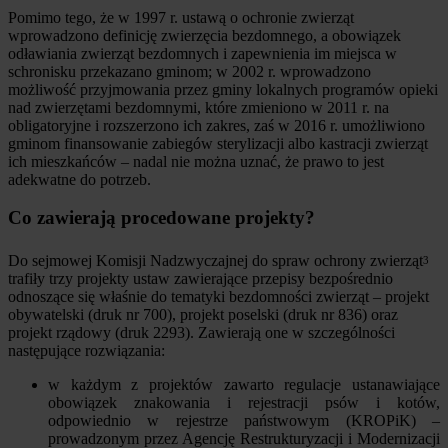
Pomimo tego, że w 1997 r. ustawą o ochronie zwierząt
wprowadzono definicję zwierzęcia bezdomnego, a obowiązek
odławiania zwierząt bezdomnych i zapewnienia im miejsca w
schronisku przekazano gminom; w 2002 r. wprowadzono
możliwość przyjmowania przez gminy lokalnych programów opieki
nad zwierzętami bezdomnymi, które zmieniono w 2011 r. na
obligatoryjne i rozszerzono ich zakres, zaś w 2016 r. umożliwiono
gminom finansowanie zabiegów sterylizacji albo kastracji zwierząt
ich mieszkańców – nadal nie można uznać, że prawo to jest
adekwatne do potrzeb.
Co zawierają procedowane projekty?
Do sejmowej Komisji Nadzwyczajnej do spraw ochrony zwierząt
3
trafiły trzy projekty ustaw zawierające przepisy bezpośrednio
odnoszące się właśnie do tematyki bezdomności zwierząt – projekt
obywatelski (druk nr 700), projekt poselski (druk nr 836) oraz
projekt rządowy (druk 2293). Zawierają one w szczególności
następujące rozwiązania:
w każdym z projektów zawarto regulacje ustanawiające
obowiązek znakowania i rejestracji psów i kotów,
odpowiednio w rejestrze państwowym (KROPiK) –
prowadzonym przez Agencję Restrukturyzacji i Modernizacji