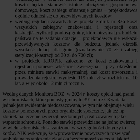
kosztu będzie stanowić istotne obciążenie gospodarstwa
domowego, koszt zabiegu sfinansuje gmina – projektodawca
ogólnie odniósł się do przewidywanych kosztów;
według regulacji zawartych w projekcie druk nr 836 koszt
wszystkich zabiegów znakowania i rejestracji oraz
kastracji/sterylizacji poniosą gminy, które otrzymają z budżetu
państwa na te zadania dotacje – projektodawca nie wskazał
przewidywanych kosztów dla budżetu, jednak określił
wysokość dotacji dla gmin (oznakowanie 70 zł i zabieg
sterylizacji/kastracji od 30 zł do 700 zł);
w projekcie KROPiK założono, że koszt znakowania i
rejestracji poniesie właściciel zwierzęcia – przy określeniu
przez ministra stawki maksymalnej, zaś koszt utworzenia i
prowadzenia rejestru wyniesie 119 mln zł w rozbiciu na 10
lat, a więc około 12 mln zł rocznie.
Według danych Monitora BOZ, w 2024 r. koszty opieki nad psami
w schroniskach, które poniosły gminy to 391 mln zł. Kwota ta
jednak jest ewidentnie niedoszacowana, w tym nie obejmuje wielu
kosztów ponoszonych przez organizacje społeczne, jak też np.
zbiórek na leczenie zwierząt bezdomnych, realizowanych jako
wsparcie schronisk. Ponadto stawki przewidziane na jedno zwierzę
w wielu schroniskach są zaniżone, w szczególności dotyczy to
kotów. NIK wskazuje, że wprowadzenie powyższych rozwiązań
wpłynie na ograniczenie zjawiska bezdomności zwierząt, jak też