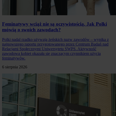
Feminatywy wciąż nie są oczywistością. Jak Polki
mówią o swoich zawodach?
Polki nadal rzadko używają żeńskich nazw zawodów – wynika z
najnowszego raportu przygotowanego przez Centrum Badań nad
Relacjami Społecznymi Uniwersytetu SWPS. Aktywność
zawodowa kobiet okazała się znaczącym czynnikiem użycia
feminatywów.
6 sierpnia 2026