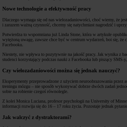
Nowe technologie a efektywność pracy
Dlaczego wymaga się od nas wielozadaniowości, choć wiemy, że jest 
i zarazem ważną czynność, chcemy się natychmiast nagrodzić i uprzyj
Potwierdza to wspomniana już Linda Stone, która w artykule opubl
wytężoną uwagę, zawsze chce być w centrum wydarzeń, boi się, że 
Facebooku.
Niestety, nie wpływa to pozytywnie na jakość pracy. Jak wynika z 
studenci korzystający podczas nauki z Facebooka lub piszący SMS-y, 
Czy wielozadaniowości można się jednak nauczyć?
Eksperymenty przeprowadzone z użyciem neuroobrazowania przez aus
treningu mózgu – nie sposób wykonywać dobrze dwóch zadań jednoc
sobie na robienie czegoś równolegle.
Z kolei Monica Luciana, profesor psychologii na University of Minne
informacji rozwija się do 16 – 17 roku życia. Pozostaje jednak pytan
Jak walczyć z dystraktorami?