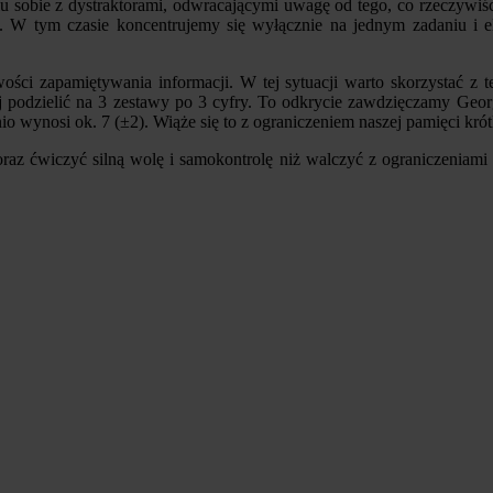
niu sobie z dystraktorami, odwracającymi uwagę od tego, co rzeczywi
. W tym czasie koncentrujemy się wyłącznie na jednym zadaniu i e
wości zapamiętywania informacji. W tej sytuacji warto skorzystać 
j podzielić na 3 zestawy po 3 cyfry. To odkrycie zawdzięczamy Geor
nio wynosi ok. 7 (±2). Wiąże się to z ograniczeniem naszej pamięci krót
raz ćwiczyć silną wolę i samokontrolę niż walczyć z ograniczeniami 