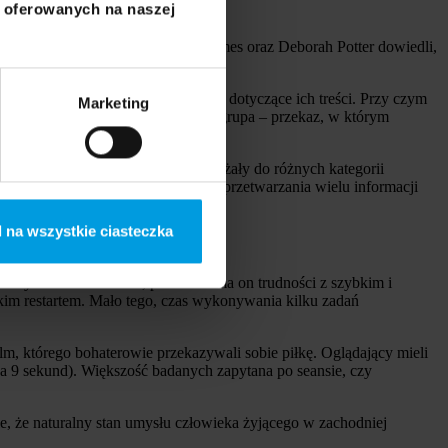
i oferowanych na naszej
University. Lori Bergen, Tom Grimes oraz Deborah Potter dowiedli,
 następnie odpowiadali na pytania dotyczące ich treści. Przy czym
Marketing
informacyjne i obrazy, zaś druga grupa – przekaz, w którym
tedy, gdy przekazywane treści należały do różnych kategorii
iódł, że umiejętność równoległego przetwarzania wielu informacji
 na wszystkie ciasteczka
raktycznie niemożliwe, ponieważ ma on trudności z szybkim i
bkim restartem. Mało tego, czas wykonywania kilku zadań
lm, którego bohaterowie przekazywali sobie piłkę. Oglądający mieli
rwa 9 sekund). Większość badanych zapytana po seansie, czy
 że naturalny stan umysłu człowieka żyjącego w zachodniej