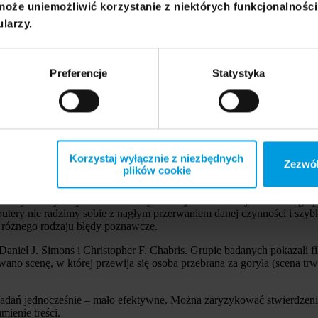
acji – kolejny mit?
może uniemożliwić korzystanie z niektórych funkcjonalnośc
ularzy.
dzenie. Najlepszym przykładem są badania naukowców z Kansas State 
zyjnych może utrudnić ich zapamiętanie i zrozumienie.
ni oglądali wiadomości telewizyjne przygotowane przez stację CNN, a
Preferencje
Statystyka
 typowe wiadomości typu headline news, zawierające dodatkowe paski 
io o 10 proc. Problemy z odbiorem przekazu pojawiały się zwłaszcza w
e graficzne o pogodzie). Eksperyment Grimesa i współpracowników dow
Korzystaj wyłącznie z niezbędnych
Zezwól
plików cookie
ł czy też wykonywanie kilku czynności jednocześnie jest dla mózgu p
mputery nie radzimy sobie z nagłym przerwaniem danej czynności i szy
– różnego rodzaju błędy poznawcze.
niel J. Simons i Christopher F. Chabris. Grupie badanych pokazali fi
owano scenę, w której przewija się osoba przebrana za goryla (scena t
dań jednocześnie – mało efektywne. Można zaryzykować stwierdzenie,
ienie treści.