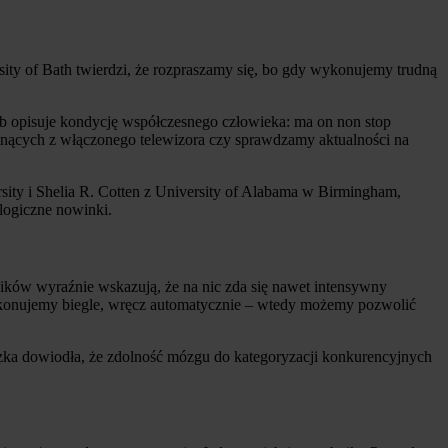
ity of Bath twierdzi, że rozpraszamy się, bo gdy wykonujemy trudną
b opisuje kondycję współczesnego człowieka: ma on non stop
nących z włączonego telewizora czy sprawdzamy aktualności na
ity i Shelia R. Cotten z University of Alabama w Birmingham,
ologiczne nowinki.
ków wyraźnie wskazują, że na nic zda się nawet intensywny
ykonujemy biegle, wręcz automatycznie – wtedy możemy pozwolić
aczka dowiodła, że zdolność mózgu do kategoryzacji konkurencyjnych