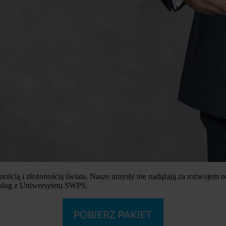
ością i złożonością świata. Nasze umysły nie nadążają za rozwojem n
olog z Uniwersytetu SWPS.