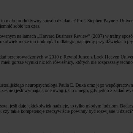
to mało produktywny sposób działania? Prof. Stephen Payne z Univers
emnić sobie ten czas.
ikowanym na łamach „Harvard Business Review” (2007) w trafny sposó
cokolwiek może mu umknąć. To dlatego pracujemy przy dźwiękach pły
badań przeprowadzonych w 2010 r. Reynol Junco z Lock Heaven Univers
mieli gorsze wyniki niż ich rówieśnicy, których nie rozpraszały techn
tralijskiego neuropsychologa Paula E. Duxa oraz jego współpracowni
ześnie (jeśli wymagają one uwagi). Co innego, gdy jedno z zadań w
sota, jeśli daje jakiekolwiek nadzieje, to tylko młodym ludziom. Bad
ie, czy takie kompetencje rzeczywiście powinny być rozwijane u dzieci?