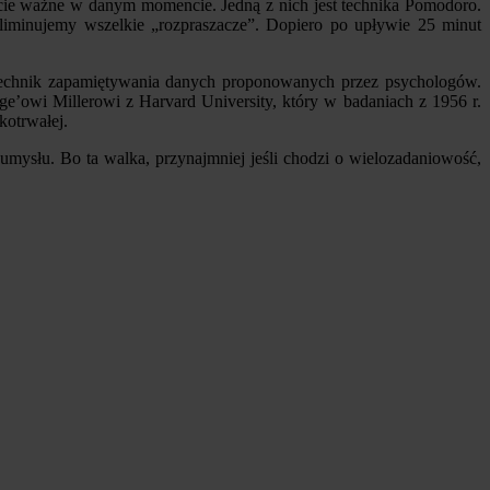
ście ważne w danym momencie. Jedną z nich jest technika Pomodoro.
liminujemy wszelkie „rozpraszacze”. Dopiero po upływie 25 minut
z technik zapamiętywania danych proponowanych przez psychologów.
ge’owi Millerowi z Harvard University, który w badaniach z 1956 r.
kotrwałej.
umysłu. Bo ta walka, przynajmniej jeśli chodzi o wielozadaniowość,