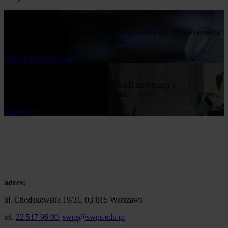
Poproś o komentarz ekspercki
Napisz nam o swoim temacie, a my znajdziemy dla Ciebie eksperta
z naszej bazy ponad 400 naukowców.
Przejdż do formularza
Bądź na bieżąco
Zapisz się do naszego newslettera i bądź na bieżąco z
publikowanymi przez nas nowościami.
Zapisz się
adres:
ul. Chodakowska 19/31, 03-815 Warszawa
tel.
22 517 96 00
,
swps@swps.edu.pl