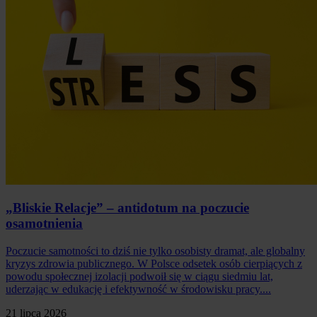
„Bliskie Relacje” – antidotum na poczucie
osamotnienia
Poczucie samotności to dziś nie tylko osobisty dramat, ale globalny
kryzys zdrowia publicznego. W Polsce odsetek osób cierpiących z
powodu społecznej izolacji podwoił się w ciągu siedmiu lat,
uderzając w edukację i efektywność w środowisku pracy....
21 lipca 2026