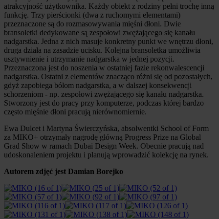
atrakcyjność użytkownika. Każdy obiekt z rodziny pełni trochę inną
funkcję. Trzy pierścionki (dwa z ruchomymi elementami)
przeznaczone są do rozmasowywania mięśni dłoni. Dwie
bransoletki dedykowane są zespołowi zwężającego się kanału
nadgarstka. Jedna z nich masuje konkretny punkt we wnętrzu dłoni,
druga działa na zasadzie ucisku. Kolejna bransoletka umożliwia
usztywnienie i utrzymanie nadgarstka w jednej pozycji.
Przeznaczona jest do noszenia w ostatniej fazie rekonwalescencji
nadgarstka. Ostatni z elementów znacząco różni się od pozostałych,
gdyż zapobiega bólom nadgarstka, a w dalszej konsekwencji
schorzeniom - np. zespołowi zwężającego się kanału nadgarstka.
Stworzony jest do pracy przy komputerze, podczas której bardzo
często mięśnie dłoni pracują nierównomiernie.
Ewa Dulcet i Martyna Świerczyńska, absolwentki School of Form
za MIKO+ otrzymały nagrodę główną Progress Prize na Global
Grad Show w ramach Dubai Design Week. Obecnie pracują nad
udoskonaleniem projektu i planują wprowadzić kolekcję na rynek.
Autorem zdjęć jest Damian Borejko