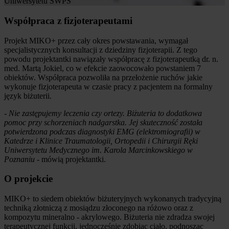
Uniwersytetu SWPS
Współpraca z fizjoterapeutami
Projekt MIKO+ przez cały okres powstawania, wymagał
specjalistycznych konsultacji z dziedziny fizjoterapii. Z tego
powodu projektantki nawiązały współpracę z fizjoterapeutką dr. n.
med. Martą Jokiel, co w efekcie zaowocowało powstaniem 7
obiektów. Współpraca pozwoliła na przełożenie ruchów jakie
wykonuje fizjoterapeuta w czasie pracy z pacjentem na formalny
język biżuterii.
- Nie zastępujemy leczenia czy ortezy. Biżuteria to dodatkowa
pomoc przy schorzeniach nadgarstka. Jej skuteczność została
potwierdzona podczas diagnostyki EMG (elektromiografii) w
Katedrze i Klinice Traumatologii, Ortopedii i Chirurgii Ręki
Uniwersytetu Medycznego im. Karola Marcinkowskiego w
Poznaniu
- mówią projektantki.
O projekcie
MIKO+ to siedem obiektów biżuteryjnych wykonanych tradycyjną
techniką złotniczą z mosiądzu złoconego na różowo oraz z
kompozytu mineralno - akrylowego. Biżuteria nie zdradza swojej
terapeutycznej funkcji, jednocześnie zdobiąc ciało, podnosząc