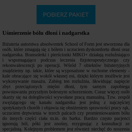
Uśmierzenie bólu dłoni i nadgarstka
Biżuteria autorstwa absolwentek School of Form jest stworzona dla
osób, które zmagają się z bólem i uczuciem dyskomfortu dłoni oraz
nadgarstka. Bransoletki i pierścionki MIKO+ działają rozluźniająco
i wspomagająco podczas leczenia fizjoterapeutycznego czy
rekonwalescencji po operacji. Wśród 7 obiektów biżuteryjnych
znajdziemy np. takie, które są wyposażone w ruchome elementy -
kule obracające się wokół własnej osi, dzięki którym możliwie jest
wykonywanie masażu. Zabieg ten rozluźnia, likwidując napięcie
zbyt przeciążonych mięśni dłoni, tym samym zapobiega
powstawaniu przyszłym bolesnym schorzeniom. Coraz więcej osób
skarży się na dolegliwości wywołane pracą manualną. Tzw. zespół
zwężającego się kanału nadgarstka jest jedną z najczęściej
spotykanych chorób i objawia się obniżeniem sprawności pracy rąk,
uczuciem drętwienia w trzech palcach czy promieniowaniem bólu
do innych części ciała m.in. do barku. Bardzo często pacjenci
ignorują ból, póki jest znośny, rezygnując z konsultacji ze
specjalistą. Kolejnym problemem jest również niechęć do noszenia