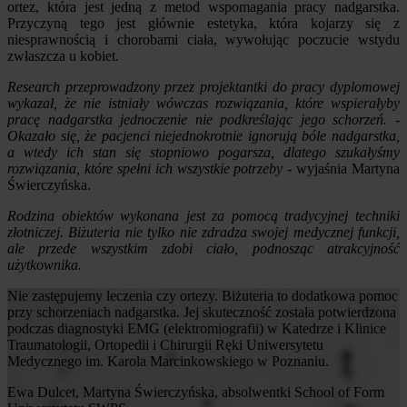
ortez, która jest jedną z metod wspomagania pracy nadgarstka.
Przyczyną tego jest głównie estetyka, która kojarzy się z
niesprawnością i chorobami ciała, wywołując poczucie wstydu
zwłaszcza u kobiet.
Research przeprowadzony przez projektantki do pracy dyplomowej
wykazał, że nie istniały wówczas rozwiązania, które wspierałyby
pracę nadgarstka jednoczenie nie podkreślając jego schorzeń. -
Okazało się, że pacjenci niejednokrotnie ignorują bóle nadgarstka,
a wtedy ich stan się stopniowo pogarsza, dlatego szukałyśmy
rozwiązania, które spełni ich wszystkie potrzeby
- wyjaśnia Martyna
Świerczyńska.
Rodzina obiektów wykonana jest za pomocą tradycyjnej techniki
złotniczej. Biżuteria nie tylko nie zdradza swojej medycznej funkcji,
ale przede wszystkim zdobi ciało, podnosząc atrakcyjność
użytkownika.
Nie zastępujemy leczenia czy ortezy. Biżuteria to dodatkowa pomoc
przy schorzeniach nadgarstka. Jej skuteczność została potwierdzona
podczas diagnostyki EMG (elektromiografii) w Katedrze i Klinice
Traumatologii, Ortopedii i Chirurgii Ręki Uniwersytetu
Medycznego im. Karola Marcinkowskiego w Poznaniu.
Ewa Dulcet, Martyna Świerczyńska, absolwentki School of Form