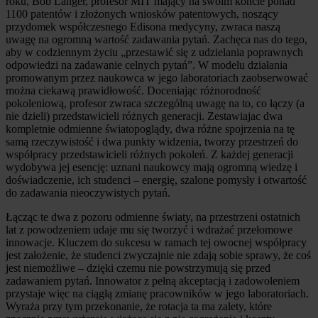
roku, Bob Langer, profesor MIT mający na swoim koncie ponad
1100 patentów i złożonych wniosków patentowych, noszący
przydomek współczesnego Edisona medycyny, zwraca naszą
uwagę na ogromną wartość zadawania pytań. Zachęca nas do tego,
aby w codziennym życiu „przestawić się z udzielania poprawnych
odpowiedzi na zadawanie celnych pytań”. W modelu działania
promowanym przez naukowca w jego laboratoriach zaobserwować
można ciekawą prawidłowość. Doceniając różnorodność
pokoleniową, profesor zwraca szczególną uwagę na to, co łączy (a
nie dzieli) przedstawicieli różnych generacji. Zestawiajac dwa
kompletnie odmienne światopoglądy, dwa różne spojrzenia na tę
samą rzeczywistość i dwa punkty widzenia, tworzy przestrzeń do
współpracy przedstawicieli różnych pokoleń. Z każdej generacji
wydobywa jej esencję: uznani naukowcy mają ogromną wiedzę i
doświadczenie, ich studenci – energię, szalone pomysły i otwartość
do zadawania nieoczywistych pytań.
Łącząc te dwa z pozoru odmienne światy, na przestrzeni ostatnich
lat z powodzeniem udaje mu się tworzyć i wdrażać przełomowe
innowacje. Kluczem do sukcesu w ramach tej owocnej współpracy
jest założenie, że studenci zwyczajnie nie zdają sobie sprawy, że coś
jest niemożliwe – dzięki czemu nie powstrzymują się przed
zadawaniem pytań. Innowator z pełną akceptacją i zadowoleniem
przystaje więc na ciągłą zmianę pracowników w jego laboratoriach.
Wyraża przy tym przekonanie, że rotacja ta ma zalety, które