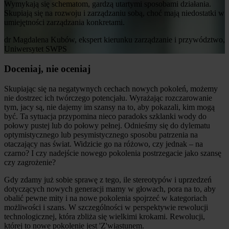
Wymykają się schematom, gardzą utartymi sposobami działania.
Skupiają się na rozwoju i zarządzaniu sobą, choć mają niedostatki w
umiejętności zarządzania konkretami.
dr Magdalena Kubów, ekspert kierunku zarządzanie i przywództwo,
Uniwersytet SWPS
Doceniaj, nie oceniaj
Skupiając się na negatywnych cechach nowych pokoleń, możemy
nie dostrzec ich twórczego potencjału. Wyrażając rozczarowanie
tym, jacy są, nie dajemy im szansy na to, aby pokazali, kim mogą
być. Ta sytuacja przypomina nieco paradoks szklanki wody do
połowy pustej lub do połowy pełnej. Odnieśmy się do dylematu
optymistycznego lub pesymistycznego sposobu patrzenia na
otaczający nas świat. Widzicie go na różowo, czy jednak – na
czarno? I czy nadejście nowego pokolenia postrzegacie jako szansę
czy zagrożenie?
Gdy zdamy już sobie sprawę z tego, ile stereotypów i uprzedzeń
dotyczących nowych generacji mamy w głowach, pora na to, aby
obalić pewne mity i na nowe pokolenia spojrzeć w kategoriach
możliwości i szans. W szczególności w perspektywie rewolucji
technologicznej, która zbliża się wielkimi krokami. Rewolucji,
której to nowe pokolenie jest 'Z'wiastunem.