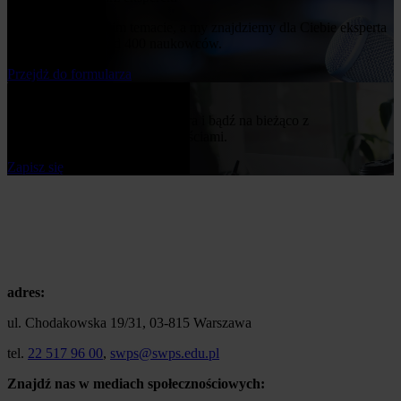
Napisz nam o swoim temacie, a my znajdziemy dla Ciebie eksperta
z naszej bazy ponad 400 naukowców.
Przejdż do formularza
Bądź na bieżąco
Zapisz się do naszego newslettera i bądź na bieżąco z
publikowanymi przez nas nowościami.
Zapisz się
adres:
ul. Chodakowska 19/31, 03-815 Warszawa
tel.
22 517 96 00
,
swps@swps.edu.pl
Znajdź nas w mediach społecznościowych: