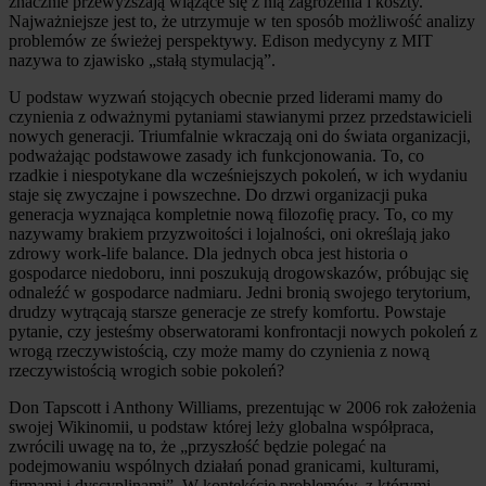
znacznie przewyższają wiążące się z nią zagrożenia i koszty.
Najważniejsze jest to, że utrzymuje w ten sposób możliwość analizy
problemów ze świeżej perspektywy. Edison medycyny z MIT
nazywa to zjawisko „stałą stymulacją”.
U podstaw wyzwań stojących obecnie przed liderami mamy do
czynienia z odważnymi pytaniami stawianymi przez przedstawicieli
nowych generacji. Triumfalnie wkraczają oni do świata organizacji,
podważając podstawowe zasady ich funkcjonowania. To, co
rzadkie i niespotykane dla wcześniejszych pokoleń, w ich wydaniu
staje się zwyczajne i powszechne. Do drzwi organizacji puka
generacja wyznająca kompletnie nową filozofię pracy. To, co my
nazywamy brakiem przyzwoitości i lojalności, oni określają jako
zdrowy work-life balance. Dla jednych obca jest historia o
gospodarce niedoboru, inni poszukują drogowskazów, próbując się
odnaleźć w gospodarce nadmiaru. Jedni bronią swojego terytorium,
drudzy wytrącają starsze generacje ze strefy komfortu. Powstaje
pytanie, czy jesteśmy obserwatorami konfrontacji nowych pokoleń z
wrogą rzeczywistością, czy może mamy do czynienia z nową
rzeczywistością wrogich sobie pokoleń?
Don Tapscott i Anthony Williams, prezentując w 2006 rok założenia
swojej Wikinomii, u podstaw której leży globalna współpraca,
zwrócili uwagę na to, że „przyszłość będzie polegać na
podejmowaniu wspólnych działań ponad granicami, kulturami,
firmami i dyscyplinami”. W kontekście problemów, z którymi