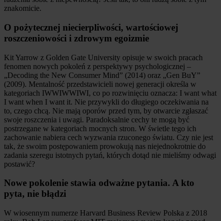
znakomicie.
O pożytecznej niecierpliwości, wartościowej
roszczeniowości i zdrowym egoizmie
Kit Yarrow z Golden Gate University opisuje w swoich pracach
fenomen nowych pokoleń z perspektywy psychologicznej –
„Decoding the New Consumer Mind” (2014) oraz „Gen BuY”
(2009). Mentalność przedstawicieli nowej generacji określa w
kategoriach IWWIWWIWI, co po rozwinięciu oznacza: I want what
I want when I want it. Nie przywykli do długiego oczekiwania na
to, czego chcą. Nie mają oporów przed tym, by otwarcie zgłaszać
swoje roszczenia i uwagi. Paradoksalnie cechy te mogą być
postrzegane w kategoriach mocnych stron. W świetle tego ich
zachowanie nabiera cech wyzwania rzuconego światu. Czy nie jest
tak, że swoim postępowaniem prowokują nas niejednokrotnie do
zadania szeregu istotnych pytań, których dotąd nie mieliśmy odwagi
postawić?
Nowe pokolenie stawia odważne pytania. A kto
pyta, nie błądzi
W wiosennym numerze Harvard Business Review Polska z 2018