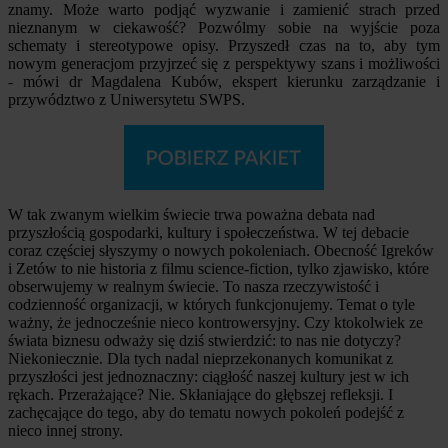
znamy. Może warto podjąć wyzwanie i zamienić strach przed
nieznanym w ciekawość? Pozwólmy sobie na wyjście poza
schematy i stereotypowe opisy. Przyszedł czas na to, aby tym
nowym generacjom przyjrzeć się z perspektywy szans i możliwości
- mówi dr Magdalena Kubów, ekspert kierunku zarządzanie i
przywództwo z Uniwersytetu SWPS.
W tak zwanym wielkim świecie trwa poważna debata nad
przyszłością gospodarki, kultury i społeczeństwa. W tej debacie
coraz częściej słyszymy o nowych pokoleniach. Obecność Igreków
i Zetów to nie historia z filmu science-fiction, tylko zjawisko, które
obserwujemy w realnym świecie. To nasza rzeczywistość i
codzienność organizacji, w których funkcjonujemy. Temat o tyle
ważny, że jednocześnie nieco kontrowersyjny. Czy ktokolwiek ze
świata biznesu odważy się dziś stwierdzić: to nas nie dotyczy?
Niekoniecznie. Dla tych nadal nieprzekonanych komunikat z
przyszłości jest jednoznaczny: ciągłość naszej kultury jest w ich
rękach. Przerażające? Nie. Skłaniające do głębszej refleksji. I
zachęcające do tego, aby do tematu nowych pokoleń podejść z
nieco innej strony.