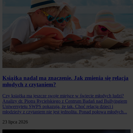
Książka nadal ma znaczenie. Jak zmienia się relacja
młodych z czytaniem?
Czy książka ma jeszcze swoje miejsce w świecie młodych ludzi?
Analizy dr. Piotra Rycielskiego z Centrum Badań nad Bullyingiem
Uniwersytetu SWPS pokazują, że tak. Choć relacja dzieci i
młodzieży z czytaniem nie jest jednolita. Ponad połowa młodych...
23 lipca 2026
Poproś o komentarz ekspercki