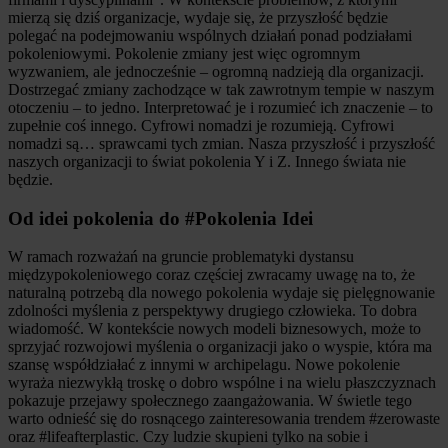
mierzą się dziś organizacje, wydaje się, że przyszłość będzie
polegać na podejmowaniu wspólnych działań ponad podziałami
pokoleniowymi. Pokolenie zmiany jest więc ogromnym
wyzwaniem, ale jednocześnie – ogromną nadzieją dla organizacji.
Dostrzegać zmiany zachodzące w tak zawrotnym tempie w naszym
otoczeniu – to jedno. Interpretować je i rozumieć ich znaczenie – to
zupełnie coś innego. Cyfrowi nomadzi je rozumieją. Cyfrowi
nomadzi są… sprawcami tych zmian. Nasza przyszłość i przyszłość
naszych organizacji to świat pokolenia Y i Z. Innego świata nie
będzie.
Od idei pokolenia do #Pokolenia Idei
W ramach rozważań na gruncie problematyki dystansu
międzypokoleniowego coraz częściej zwracamy uwagę na to, że
naturalną potrzebą dla nowego pokolenia wydaje się pielęgnowanie
zdolności myślenia z perspektywy drugiego człowieka. To dobra
wiadomość. W kontekście nowych modeli biznesowych, może to
sprzyjać rozwojowi myślenia o organizacji jako o wyspie, która ma
szansę współdziałać z innymi w archipelagu. Nowe pokolenie
wyraża niezwykłą troskę o dobro wspólne i na wielu płaszczyznach
pokazuje przejawy społecznego zaangażowania. W świetle tego
warto odnieść się do rosnącego zainteresowania trendem #zerowaste
oraz #lifeafterplastic. Czy ludzie skupieni tylko na sobie i