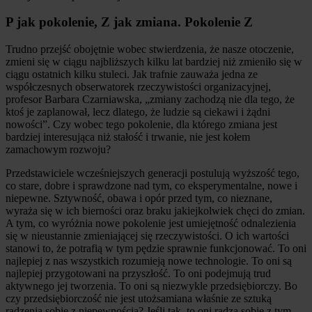
P jak pokolenie, Z jak zmiana. Pokolenie Z
Trudno przejść obojętnie wobec stwierdzenia, że nasze otoczenie,
zmieni się w ciągu najbliższych kilku lat bardziej niż zmieniło się w
ciągu ostatnich kilku stuleci. Jak trafnie zauważa jedna ze
współczesnych obserwatorek rzeczywistości organizacyjnej,
profesor Barbara Czarniawska, „zmiany zachodzą nie dla tego, że
ktoś je zaplanował, lecz dlatego, że ludzie są ciekawi i żądni
nowości”. Czy wobec tego pokolenie, dla którego zmiana jest
bardziej interesująca niż stałość i trwanie, nie jest kołem
zamachowym rozwoju?
Przedstawiciele wcześniejszych generacji postulują wyższość tego,
co stare, dobre i sprawdzone nad tym, co eksperymentalne, nowe i
niepewne. Sztywność, obawa i opór przed tym, co nieznane,
wyraża się w ich bierności oraz braku jakiejkolwiek chęci do zmian.
A tym, co wyróżnia nowe pokolenie jest umiejętność odnalezienia
się w nieustannie zmieniającej się rzeczywistości. O ich wartości
stanowi to, że potrafią w tym pędzie sprawnie funkcjonować. To oni
najlepiej z nas wszystkich rozumieją nowe technologie. To oni są
najlepiej przygotowani na przyszłość. To oni podejmują trud
aktywnego jej tworzenia. To oni są niezwykle przedsiębiorczy. Bo
czy przedsiębiorczość nie jest utożsamiana właśnie ze sztuką
radzenia sobie z niepewnością? Jeśli tak, to oni radzą sobie z tym