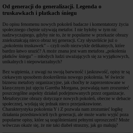
Od generacji do generalizacji. Legenda o
truskawkach i płatkach śniegu
Do opisu fenomenu nowych pokoleń badacze i komentatorzy życia
społecznego chętnie używają metafor. I nie byłoby w tym nic
nadzwyczajnego, gdyby nie to, że te popularne w przekazie obrazy
zniekształcają nieco obraz tej generacji. Czy słyszeliście już o
„pokoleniu truskawek” – czyli osób niezwykle delikatnych, które
bardzo łatwo urazić? A może znana jest wam metafora „pokolenia
płatków śniegu” – młodych ludzi uważających się za wyjątkowych,
unikalnych i niepowtarzalnych?
Bez wątpienia, z uwagi na swoją barwność i jaskrawość, opisy te są
ciekawym sposobem dookreślenia nowego pokolenia. W świecie
biznesu metafory organizacyjne, jak choćby te zaprezentowane w
klasycznym już ujęciu Garetha Morgana, pozwalają nam zrozumieć
poszczególne aspekty działań podejmowanych przez organizacje.
Metaforyczne obrazy dotyczące nowych pokoleń, obecne w debacie
społecznej, wydają się jednak nieco przejaskrawione.
Charakterystyka pokolenia Y i Z pozwala nam zrozumieć logikę
działania przedstawicieli tych generacji, ale może warto wyjść poza
popularne opisy, które są uogólnieniami pełnymi uproszczeń? Może
wówczas okaże się, że nie taki diabeł straszny, jak go malują?