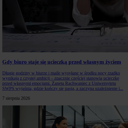
Gdy biuro staje się ucieczką przed własnym życiem
Długie godziny w biurze i maile wysyłane w środku nocy rzadko
wynikają z czystej ambicji – znacznie częściej stanowią ucieczkę
przed własnymi emocjami. Żaneta Rachwaniec z Uniwersytetu
SWPS wyjaśnia, gdzie kończy się pasja, a zaczyna uzależnienie i...
7 sierpnia 2026