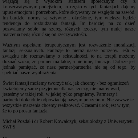
wiążącą się z wysokim statusem społecznym czy z
konserwatywnym podejściem, to często w tych fantazjach dajemy
upust emocjom i potrzebom, które skrywamy ze względu na zawód.
Im bardziej normy są sztywne i określone, tym większa będzie
tendencja do rozbudzania fantazji. Im bardziej na co dzień
pozwalamy sobie na szereg różnych rzeczy, tym mniej nasze
marzenia będą różnić się od rzeczywistości.
Ważnym aspektem terapeutycznym jest rozważenie moralizacji
fantazji seksualnych. Fantazje to nieraz nasze potrzeby. Jeśli w
związku nie rozmawiamy o seksualności, to na terapii możemy
doznać szoku, że partner ma takie, a nie inne, fantazje. Dobrze jest
jednak pamiętać, że nasz partner/partnerka nie są od tego, by
spełniać nasze wyobrażenia.
Świat fantazji możemy tworzyć tak, jak chcemy - bez ograniczeń
kształtujemy same przyjemne dla nas rzeczy, nie mamy wad,
jesteśmy w takiej roli, w jakiej tylko pragniemy. Partnerzy i
partnerki dokładnie odpowiadają naszym potrzebom. Nie zawsze te
wszystkie marzenia chcemy realizować. Czasami urok jest w tym,
że to po prostu fantazja.
Michał Pozdał i dr Robert Kowalczyk, seksuolodzy z Uniwersytetu
SWPS