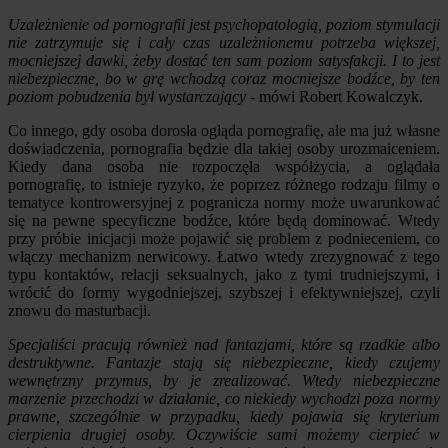
Uzależnienie od pornografii jest psychopatologią, poziom stymulacji
nie zatrzymuje się i cały czas uzależnionemu potrzeba większej,
mocniejszej dawki, żeby dostać ten sam poziom satysfakcji. I to jest
niebezpieczne, bo w grę wchodzą coraz mocniejsze bodźce, by ten
poziom pobudzenia był wystarczający
- mówi Robert Kowalczyk.
Co innego, gdy osoba dorosła ogląda pornografię, ale ma już własne
doświadczenia, pornografia będzie dla takiej osoby urozmaiceniem.
Kiedy dana osoba nie rozpoczęła współżycia, a oglądała
pornografię, to istnieje ryzyko, że poprzez różnego rodzaju filmy o
tematyce kontrowersyjnej z pogranicza normy może uwarunkować
się na pewne specyficzne bodźce, które będą dominować. Wtedy
przy próbie inicjacji może pojawić się problem z podnieceniem, co
włączy mechanizm nerwicowy. Łatwo wtedy zrezygnować z tego
typu kontaktów, relacji seksualnych, jako z tymi trudniejszymi, i
wrócić do formy wygodniejszej, szybszej i efektywniejszej, czyli
znowu do masturbacji.
Specjaliści pracują również nad fantazjami, które są rzadkie albo
destruktywne. Fantazje stają się niebezpieczne, kiedy czujemy
wewnętrzny przymus, by je zrealizować. Wtedy niebezpieczne
marzenie przechodzi w działanie, co niekiedy wychodzi poza normy
prawne, szczególnie w przypadku, kiedy pojawia się kryterium
cierpienia drugiej osoby. Oczywiście sami możemy cierpieć w