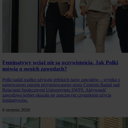
Feminatywy wciąż nie są oczywistością. Jak Polki
mówią o swoich zawodach?
Polki nadal rzadko używają żeńskich nazw zawodów – wynika z
najnowszego raportu przygotowanego przez Centrum Badań nad
Relacjami Społecznymi Uniwersytetu SWPS. Aktywność
zawodowa kobiet okazała się znaczącym czynnikiem użycia
feminatywów.
6 sierpnia 2026