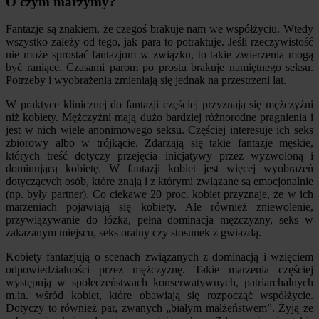
O czym marzymy?
Fantazje są znakiem, że czegoś brakuje nam we współżyciu. Wtedy
wszystko zależy od tego, jak para to potraktuje. Jeśli rzeczywistość
nie może sprostać fantazjom w związku, to takie zwierzenia mogą
być raniące. Czasami parom po prostu brakuje namiętnego seksu.
Potrzeby i wyobrażenia zmieniają się jednak na przestrzeni lat.
W praktyce klinicznej do fantazji częściej przyznają się mężczyźni
niż kobiety. Mężczyźni mają dużo bardziej różnorodne pragnienia i
jest w nich wiele anonimowego seksu. Częściej interesuje ich seks
zbiorowy albo w trójkącie. Zdarzają się takie fantazje męskie,
których treść dotyczy przejęcia inicjatywy przez wyzwoloną i
dominującą kobietę. W fantazji kobiet jest więcej wyobrażeń
dotyczących osób, które znają i z którymi związane są emocjonalnie
(np. były partner). Co ciekawe 20 proc. kobiet przyznaje, że w ich
marzeniach pojawiają się kobiety. Ale również zniewolenie,
przywiązywanie do łóżka, pełna dominacja mężczyzny, seks w
zakazanym miejscu, seks oralny czy stosunek z gwiazdą.
Kobiety fantazjują o scenach związanych z dominacją i wzięciem
odpowiedzialności przez mężczyznę. Takie marzenia częściej
występują w społeczeństwach konserwatywnych, patriarchalnych
m.in. wśród kobiet, które obawiają się rozpocząć współżycie.
Dotyczy to również par, zwanych „białym małżeństwem”. Żyją ze