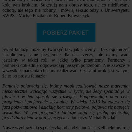
kolejnym krokiem. Sugerują nam obrazy tego, na co mielibyśmy
ochotę, ale tego nie robimy - mówią seksuolodzy z Uniwersytetu
SWPS - Michał Pozdał i dr Robert Kowalczyk.
Świat fantazji możemy tworzyć tak, jak chcemy - bez ograniczeń
kształtujemy same przyjemne dla nas rzeczy, nie mamy wad,
jesteśmy w takiej roli, w jakiej tylko pragniemy. Partnerzy i
partnerki dokładnie odpowiadają naszym potrzebom. Nie zawsze te
wszystkie marzenia chcemy realizować. Czasami urok jest w tym,
że to po prostu fantazja.
Fantazje pojawiają się, byśmy mogli realizować nasze marzenia,
niekoniecznie wcielając wszystkie w życie, ale żeby spełniać je w
głowie i w ten sposób się rozwijać. Podpowiadają nam cele,
pragnienia i preferencje seksualne. W wieku 12-13 lat zaczyna się
faza pokwitaniowa i działają hormony płciowe, pojawia się napięcie
seksualne. W tym przypadku fantazje stają się próbą generalną
przed zbliżeniem w dorosłym życiu
- tłumaczy Michał Pozdał.
Nasze wyobrażenia są ucieczką od codzienności. Jeżeli pełnimy rolę