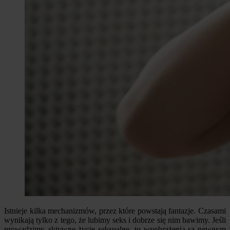
Istnieje kilka mechanizmów, przez które powstają fantazje. Czasami
wynikają tylko z tego, że lubimy seks i dobrze się nim bawimy. Jeśli
prowadzimy aktywne życie seksualne, to wyobrażenia są pewnym