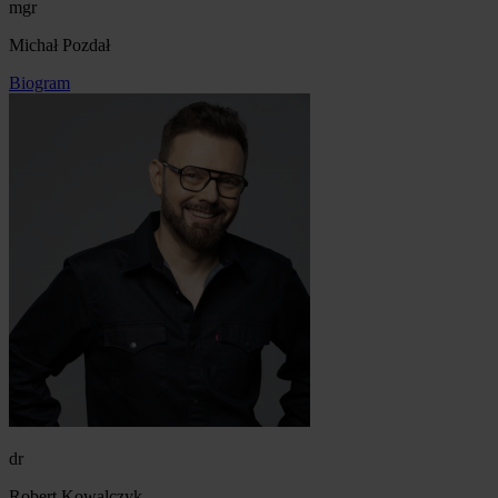
mgr
Michał Pozdał
Biogram
dr
Robert Kowalczyk