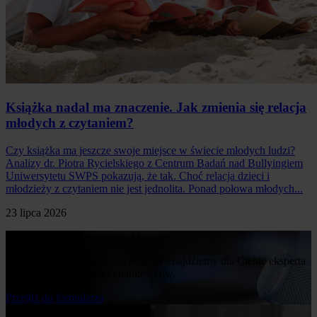
Książka nadal ma znaczenie. Jak zmienia się relacja
młodych z czytaniem?
Czy książka ma jeszcze swoje miejsce w świecie młodych ludzi?
Analizy dr. Piotra Rycielskiego z Centrum Badań nad Bullyingiem
Uniwersytetu SWPS pokazują, że tak. Choć relacja dzieci i
młodzieży z czytaniem nie jest jednolita. Ponad połowa młodych...
23 lipca 2026
Poproś o komentarz ekspercki
Napisz nam o swoim temacie, a my znajdziemy dla Ciebie eksperta
z naszej bazy ponad 400 naukowców.
Przejdż do formularza
Bądź na bieżąco