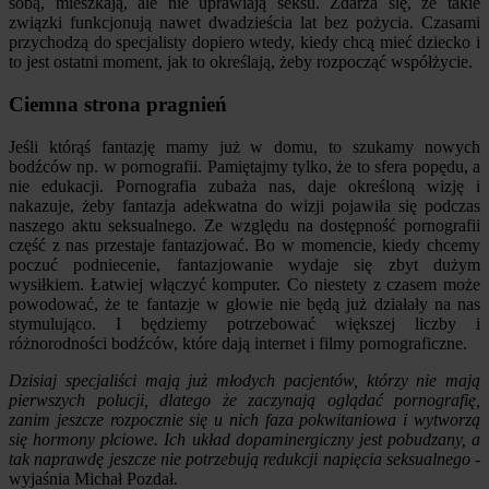
sobą, mieszkają, ale nie uprawiają seksu. Zdarza się, że takie
związki funkcjonują nawet dwadzieścia lat bez pożycia. Czasami
przychodzą do specjalisty dopiero wtedy, kiedy chcą mieć dziecko i
to jest ostatni moment, jak to określają, żeby rozpocząć współżycie.
Ciemna strona pragnień
Jeśli którąś fantazję mamy już w domu, to szukamy nowych
bodźców np. w pornografii. Pamiętajmy tylko, że to sfera popędu, a
nie edukacji. Pornografia zubaża nas, daje określoną wizję i
nakazuje, żeby fantazja adekwatna do wizji pojawiła się podczas
naszego aktu seksualnego. Ze względu na dostępność pornografii
część z nas przestaje fantazjować. Bo w momencie, kiedy chcemy
poczuć podniecenie, fantazjowanie wydaje się zbyt dużym
wysiłkiem. Łatwiej włączyć komputer. Co niestety z czasem może
powodować, że te fantazje w głowie nie będą już działały na nas
stymulująco. I będziemy potrzebować większej liczby i
różnorodności bodźców, które dają internet i filmy pornograficzne.
Dzisiaj specjaliści mają już młodych pacjentów, którzy nie mają
pierwszych polucji, dlatego że zaczynają oglądać pornografię,
zanim jeszcze rozpocznie się u nich faza pokwitaniowa i wytworzą
się hormony płciowe. Ich układ dopaminergiczny jest pobudzany, a
tak naprawdę jeszcze nie potrzebują redukcji napięcia seksualnego
-
wyjaśnia Michał Pozdał.