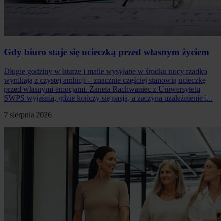
Gdy biuro staje się ucieczką przed własnym życiem
Długie godziny w biurze i maile wysyłane w środku nocy rzadko
wynikają z czystej ambicji – znacznie częściej stanowią ucieczkę
przed własnymi emocjami. Żaneta Rachwaniec z Uniwersytetu
SWPS wyjaśnia, gdzie kończy się pasja, a zaczyna uzależnienie i...
7 sierpnia 2026