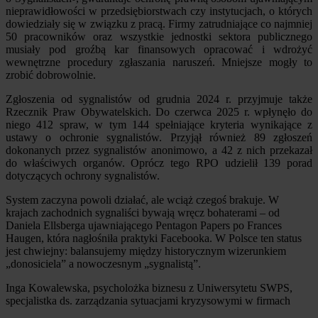
nieprawidłowości w przedsiębiorstwach czy instytucjach, o których
dowiedziały się w związku z pracą. Firmy zatrudniające co najmniej
50 pracowników oraz wszystkie jednostki sektora publicznego
musiały pod groźbą kar finansowych opracować i wdrożyć
wewnętrzne procedury zgłaszania naruszeń. Mniejsze mogły to
zrobić dobrowolnie.
Zgłoszenia od sygnalistów od grudnia 2024 r. przyjmuje także
Rzecznik Praw Obywatelskich. Do czerwca 2025 r. wpłynęło do
niego 412 spraw, w tym 144 spełniające kryteria wynikające z
ustawy o ochronie sygnalistów. Przyjął również 89 zgłoszeń
dokonanych przez sygnalistów anonimowo, a 42 z nich przekazał
do właściwych organów. Oprócz tego RPO udzielił 139 porad
dotyczących ochrony sygnalistów.
System zaczyna powoli działać, ale wciąż czegoś brakuje. W
krajach zachodnich sygnaliści bywają wręcz bohaterami – od
Daniela Ellsberga ujawniającego Pentagon Papers po Frances
Haugen, która nagłośniła praktyki Facebooka. W Polsce ten status
jest chwiejny: balansujemy między historycznym wizerunkiem
„donosiciela” a nowoczesnym „sygnalistą”.
Inga Kowalewska, psycholożka biznesu z Uniwersytetu SWPS,
specjalistka ds. zarządzania sytuacjami kryzysowymi w firmach