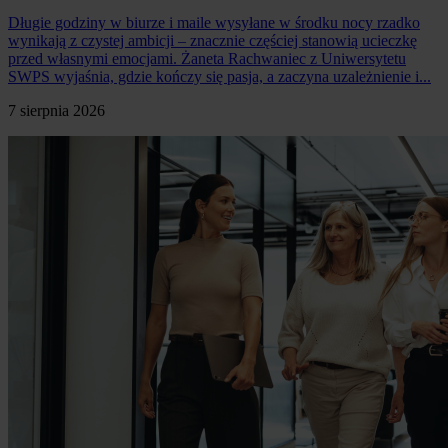
Długie godziny w biurze i maile wysyłane w środku nocy rzadko
wynikają z czystej ambicji – znacznie częściej stanowią ucieczkę
przed własnymi emocjami. Żaneta Rachwaniec z Uniwersytetu
SWPS wyjaśnia, gdzie kończy się pasja, a zaczyna uzależnienie i...
7 sierpnia 2026