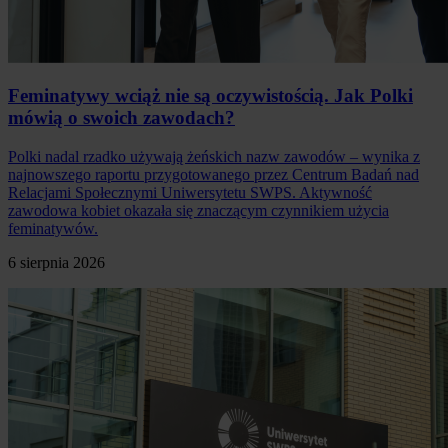
Feminatywy wciąż nie są oczywistością. Jak Polki
mówią o swoich zawodach?
Polki nadal rzadko używają żeńskich nazw zawodów – wynika z
najnowszego raportu przygotowanego przez Centrum Badań nad
Relacjami Społecznymi Uniwersytetu SWPS. Aktywność
zawodowa kobiet okazała się znaczącym czynnikiem użycia
feminatywów.
6 sierpnia 2026