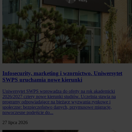
Infosecurity, marketing i wzornictwo. Uniwersytet
SWPS uruchamia nowe kierunki
Uniwersytet SWPS wprowadza do oferty na rok akademicki
2026/2027 cztery nowe kierunki studiów. Uczelnia stawia na
programy odpowiadające na bieżące wyzwania rynkowe i
społeczne: bezpieczeństwo danych, przymusowe migracje,
nowoczesne podejście do...
27 lipca 2026