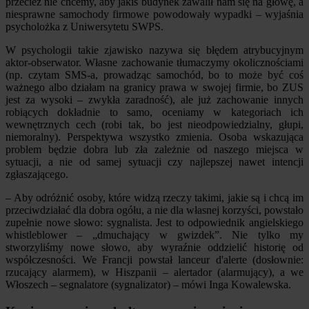
przecież nie chcemy, aby jakiś budynek zawalił nam się na głowę, a
niesprawne samochody firmowe powodowały wypadki – wyjaśnia
psycholożka z Uniwersytetu SWPS.
W psychologii takie zjawisko nazywa się błędem atrybucyjnym
aktor-obserwator. Własne zachowanie tłumaczymy okolicznościami
(np. czytam SMS-a, prowadząc samochód, bo to może być coś
ważnego albo działam na granicy prawa w swojej firmie, bo ZUS
jest za wysoki – zwykła zaradność), ale już zachowanie innych
robiących dokładnie to samo, oceniamy w kategoriach ich
wewnętrznych cech (robi tak, bo jest nieodpowiedzialny, głupi,
niemoralny). Perspektywa wszystko zmienia. Osoba wskazująca
problem będzie dobra lub zła zależnie od naszego miejsca w
sytuacji, a nie od samej sytuacji czy najlepszej nawet intencji
zgłaszającego.
– Aby odróżnić osoby, które widzą rzeczy takimi, jakie są i chcą im
przeciwdziałać dla dobra ogółu, a nie dla własnej korzyści, powstało
zupełnie nowe słowo: sygnalista. Jest to odpowiednik angielskiego
whistleblower – „dmuchający w gwizdek”. Nie tylko my
stworzyliśmy nowe słowo, aby wyraźnie oddzielić historię od
współczesności. We Francji powstał lanceur d'alerte (dosłownie:
rzucający alarmem), w Hiszpanii – alertador (alarmujący), a we
Włoszech – segnalatore (sygnalizator) – mówi Inga Kowalewska.