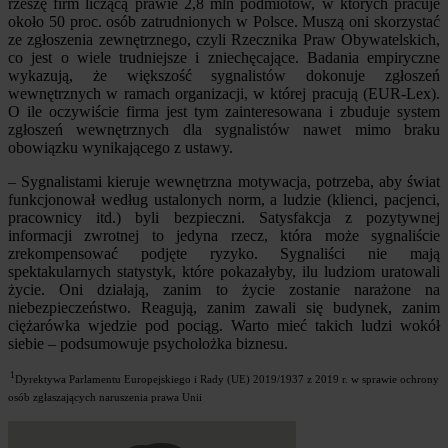
rzeszę firm liczącą prawie 2,8 mln podmiotów, w których pracuje
około 50 proc. osób zatrudnionych w Polsce. Muszą oni skorzystać
ze zgłoszenia zewnętrznego, czyli Rzecznika Praw Obywatelskich,
co jest o wiele trudniejsze i zniechęcające. Badania empiryczne
wykazują, że większość sygnalistów dokonuje zgłoszeń
wewnętrznych w ramach organizacji, w której pracują (EUR-Lex).
O ile oczywiście firma jest tym zainteresowana i zbuduje system
zgłoszeń wewnętrznych dla sygnalistów nawet mimo braku
obowiązku wynikającego z ustawy.
– Sygnalistami kieruje wewnętrzna motywacja, potrzeba, aby świat
funkcjonował według ustalonych norm, a ludzie (klienci, pacjenci,
pracownicy itd.) byli bezpieczni. Satysfakcja z pozytywnej
informacji zwrotnej to jedyna rzecz, która może sygnaliście
zrekompensować podjęte ryzyko. Sygnaliści nie mają
spektakularnych statystyk, które pokazałyby, ilu ludziom uratowali
życie. Oni działają, zanim to życie zostanie narażone na
niebezpieczeństwo. Reagują, zanim zawali się budynek, zanim
ciężarówka wjedzie pod pociąg. Warto mieć takich ludzi wokół
siebie – podsumowuje psycholożka biznesu.
1
Dyrektywa Parlamentu Europejskiego i Rady (UE) 2019/1937 z 2019 r. w sprawie ochrony
osób zgłaszających naruszenia prawa Unii