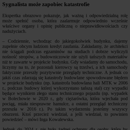
Sygnalista może zapobiec katastrofie
Ekspertka obrazowo pokazuje, jak ważną i odpowiedzialną rolę
może spełnić osoba, która zaalarmuje odpowiednio wcześnie
właściwe organy i opinię publiczną o nieprawidłowościach czy
nadużyciach.
– Codziennie, wchodząc do jakiegokolwiek budynku, dajemy
zupełnie obcym ludziom kredyt zaufania. Zakładamy, że architekci
nie ściągali podczas egzaminów na studiach i dobrze wyliczyli
nośność stropów, a budowniczowie nie użyli tańszych materiałów
niż te zawarte w projekcie budynku. Gdy wsiadamy do samochodu,
liczymy na to, że pozostali kierowcy są trzeźwi, a ich samochody
faktycznie przeszły pozytywnie przeglądy techniczne. A jednak co
jakiś czas zdarzają się katastrofy budowlane spowodowane błędem
w projekcie budynku (np. katastrofa budowlana hali MTK w 2006
r., podczas budowy której wykorzystano tańszą stal) czy wypadki
będące wynikiem złego stanu technicznego pojazdu (np. wypadek
w Bolechowie w 2020 r., gdy ciężarówka, która wjechała pod
pociąg, miała niesprawne hamulce, a ostatni przegląd techniczny
przeszła w 2016 r.). Po takim wydarzeniu jesteśmy wszyscy
oburzeni. Ktoś przecież wiedział, a jeśli wiedział, to powinien
powiedzieć – mówi Inga Kowalewska.
Jednak do 2024 r. nie było żadnej ochrony dla osoby, która by