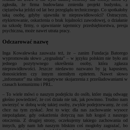
zgłosiła, że firma budowlana zmieniła projekt budynku, a
ciężarówka jeździ od lat bez przeglądu technicznego. Co spotkałoby
taką osobę, gdyby ujawniła te nieprawidłowości? Ostracyzm,
etykietowanie, oskarżenia o brak lojalności zawodowej, o działanie
na szkodę firmy, o ujawnianie tajemnicy przedsiębiorstwa, presja
psychiczna, może nawet utrata pracy.
Odczarować nazwę
Inga Kowalewska zauważa też, że – zanim Fundacja Batorego
wypromowała słowo „sygnalista” – w języku polskim nie było ani
jednego pozytywnego określenia osoby, która zgłasza
nieprawidłowości. Jeszcze niedawno nazwano by ją kapusiem,
donosicielem czy innym niemiłym epitetem. Nawet słowo
„informator” ma silne negatywne skojarzenia z prześladowaniami w
czasach komunizmu i PRL.
– To wiele mówi o naszym podejściu do osób, które mają odwagę
głośno powiedzieć, że coś działa nie tak, jak powinno. Trudno nam
uwierzyć w dobrą wolę takiej osoby, zwykle podejrzewamy, że coś
chce na tym zyskać. Jest to więc dla nas zachowanie wysoce
niepożądane, gdy oskarżenia dotyczą nas lub kogoś z naszego
otoczenia. Z drugiej strony, oczekujemy takiego zachowania od
innych, gdy nam lub naszym bliskim coś mogłoby zagrażać, bo