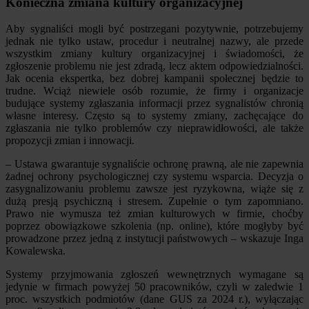
Konieczna zmiana kultury organizacyjnej
Aby sygnaliści mogli być postrzegani pozytywnie, potrzebujemy
jednak nie tylko ustaw, procedur i neutralnej nazwy, ale przede
wszystkim zmiany kultury organizacyjnej i świadomości, że
zgłoszenie problemu nie jest zdradą, lecz aktem odpowiedzialności.
Jak ocenia ekspertka, bez dobrej kampanii społecznej będzie to
trudne. Wciąż niewiele osób rozumie, że firmy i organizacje
budujące systemy zgłaszania informacji przez sygnalistów chronią
własne interesy. Często są to systemy zmiany, zachęcające do
zgłaszania nie tylko problemów czy nieprawidłowości, ale także
propozycji zmian i innowacji.
– Ustawa gwarantuje sygnaliście ochronę prawną, ale nie zapewnia
żadnej ochrony psychologicznej czy systemu wsparcia. Decyzja o
zasygnalizowaniu problemu zawsze jest ryzykowna, wiąże się z
dużą presją psychiczną i stresem. Zupełnie o tym zapomniano.
Prawo nie wymusza też zmian kulturowych w firmie, choćby
poprzez obowiązkowe szkolenia (np. online), które mogłyby być
prowadzone przez jedną z instytucji państwowych – wskazuje Inga
Kowalewska.
Systemy przyjmowania zgłoszeń wewnętrznych wymagane są
jedynie w firmach powyżej 50 pracowników, czyli w zaledwie 1
proc. wszystkich podmiotów (dane GUS za 2024 r.), wyłączając