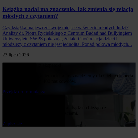
Książka nadal ma znaczenie. Jak zmienia się relacja
młodych z czytaniem?
Czy książka ma jeszcze swoje miejsce w świecie młodych ludzi?
Analizy dr. Piotra Rycielskiego z Centrum Badań nad Bullyingiem
Uniwersytetu SWPS pokazują, że tak. Choć relacja dzieci i
młodzieży z czytaniem nie jest jednolita. Ponad połowa młodych...
23 lipca 2026
Poproś o komentarz ekspercki
Napisz nam o swoim temacie, a my znajdziemy dla Ciebie eksperta
z naszej bazy ponad 400 naukowców.
Przejdż do formularza
Bądź na bieżąco
Zapisz się do naszego newslettera i bądź na bieżąco z
publikowanymi przez nas nowościami.
Zapisz się