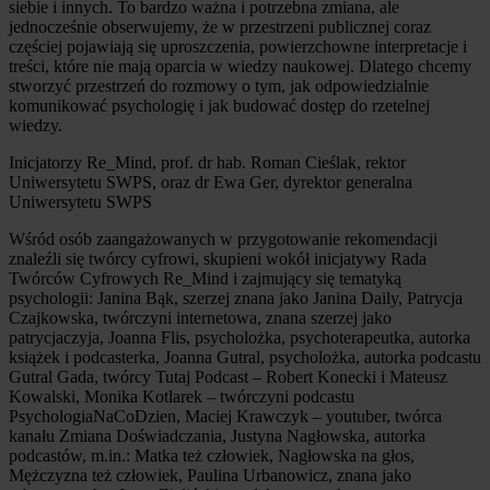
siebie i innych. To bardzo ważna i potrzebna zmiana, ale
jednocześnie obserwujemy, że w przestrzeni publicznej coraz
częściej pojawiają się uproszczenia, powierzchowne interpretacje i
treści, które nie mają oparcia w wiedzy naukowej. Dlatego chcemy
stworzyć przestrzeń do rozmowy o tym, jak odpowiedzialnie
komunikować psychologię i jak budować dostęp do rzetelnej
wiedzy.
Inicjatorzy Re_Mind, prof. dr hab. Roman Cieślak, rektor
Uniwersytetu SWPS, oraz dr Ewa Ger, dyrektor generalna
Uniwersytetu SWPS
Wśród osób zaangażowanych w przygotowanie rekomendacji
znaleźli się twórcy cyfrowi, skupieni wokół inicjatywy Rada
Twórców Cyfrowych Re_Mind i zajmujący się tematyką
psychologii: Janina Bąk, szerzej znana jako Janina Daily, Patrycja
Czajkowska, twórczyni internetowa, znana szerzej jako
patrycjaczyja, Joanna Flis, psycholożka, psychoterapeutka, autorka
książek i podcasterka, Joanna Gutral, psycholożka, autorka podcastu
Gutral Gada, twórcy Tutaj Podcast – Robert Konecki i Mateusz
Kowalski, Monika Kotlarek – twórczyni podcastu
PsychologiaNaCoDzien, Maciej Krawczyk – youtuber, twórca
kanału Zmiana Doświadczania, Justyna Nagłowska, autorka
podcastów, m.in.: Matka też człowiek, Nagłowska na głos,
Mężczyzna też człowiek, Paulina Urbanowicz, znana jako