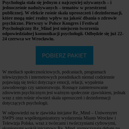
Psychologia stała się jednym z najczęściej używanych – i
jednocześnie nadużywanych – tematów w przestrzeni
publicznej. W efekcie rośnie skala uproszczeń i dezinformacji,
które mogą mieć realny wpływ na jakość dbania o zdrowie
psychiczne. Pierwszy w Polsce Kongres i Festiwal
Psychologiczny Re_Mind jest miejscem tworzenia
odpowiedzialnej komunikacji psychologii. Odbędzie się już 22-
24 czerwca we Wrocławiu.
W mediach społecznościowych, podcastach, programach
telewizyjnych i internetowych poradnikach niemal codziennie
pojawiają się treści dotyczące emocji, relacji, wypalenia
zawodowego czy samorozwoju. Rosnące zainteresowanie
zdrowiem psychicznym jest ważnym społecznie zjawiskiem, jednak
wraz z nim rośnie również skala uproszczeń i dezinformacji
dotyczących psychologii.
W odpowiedzi na te zjawiska inicjator Re_Mind – Uniwersytet
SWPS oraz współorganizatorzy wydarzenia Miasto Wrocław i
Telewizja Polska, wraz z twórcami i twórczyniami cyfrowymi,
skupionymi wokół inicjatywy Re_Mind, rozpoczynają debatę na