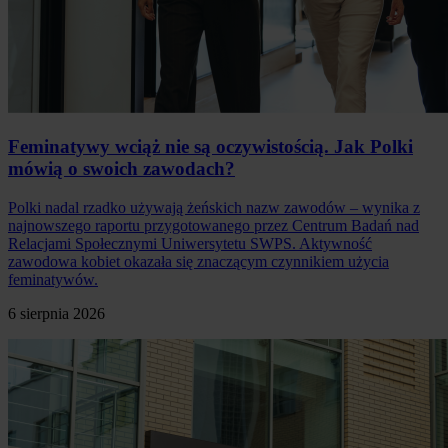
Feminatywy wciąż nie są oczywistością. Jak Polki
mówią o swoich zawodach?
Polki nadal rzadko używają żeńskich nazw zawodów – wynika z
najnowszego raportu przygotowanego przez Centrum Badań nad
Relacjami Społecznymi Uniwersytetu SWPS. Aktywność
zawodowa kobiet okazała się znaczącym czynnikiem użycia
feminatywów.
6 sierpnia 2026