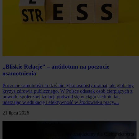
„Bliskie Relacje” – antidotum na poczucie
osamotnienia
Poczucie samotności to dziś nie tylko osobisty dramat, ale globalny
kryzys zdrowia publicznego. W Polsce odsetek osób cierpiących z
powodu społecznej izolacji podwoił się w ciągu siedmiu lat,
uderzając w edukację i efektywność w środowisku pracy....
21 lipca 2026
Poproś o komentarz ekspercki
Napisz nam o swoim temacie, a my znajdziemy dla Ciebie eksperta