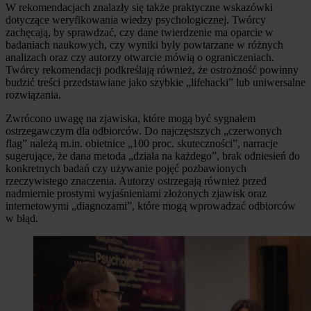
W rekomendacjach znalazły się także praktyczne wskazówki
dotyczące weryfikowania wiedzy psychologicznej. Twórcy
zachęcają, by sprawdzać, czy dane twierdzenie ma oparcie w
badaniach naukowych, czy wyniki były powtarzane w różnych
analizach oraz czy autorzy otwarcie mówią o ograniczeniach.
Twórcy rekomendacji podkreślają również, że ostrożność powinny
budzić treści przedstawiane jako szybkie „lifehacki” lub uniwersalne
rozwiązania.
Zwrócono uwagę na zjawiska, które mogą być sygnałem
ostrzegawczym dla odbiorców. Do najczęstszych „czerwonych
flag” należą m.in. obietnice „100 proc. skuteczności”, narracje
sugerujące, że dana metoda „działa na każdego”, brak odniesień do
konkretnych badań czy używanie pojęć pozbawionych
rzeczywistego znaczenia. Autorzy ostrzegają również przed
nadmiernie prostymi wyjaśnieniami złożonych zjawisk oraz
internetowymi „diagnozami”, które mogą wprowadzać odbiorców
w błąd.