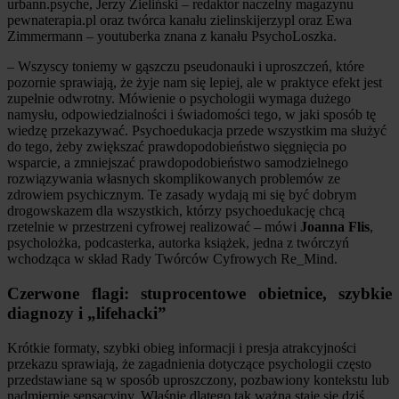
urbann.psyche, Jerzy Zieliński – redaktor naczelny magazynu
pewnaterapia.pl oraz twórca kanału zielinskijerzypl oraz Ewa
Zimmermann – youtuberka znana z kanału PsychoLoszka.
– Wszyscy toniemy w gąszczu pseudonauki i uproszczeń, które
pozornie sprawiają, że żyje nam się lepiej, ale w praktyce efekt jest
zupełnie odwrotny. Mówienie o psychologii wymaga dużego
namysłu, odpowiedzialności i świadomości tego, w jaki sposób tę
wiedzę przekazywać. Psychoedukacja przede wszystkim ma służyć
do tego, żeby zwiększać prawdopodobieństwo sięgnięcia po
wsparcie, a zmniejszać prawdopodobieństwo samodzielnego
rozwiązywania własnych skomplikowanych problemów ze
zdrowiem psychicznym. Te zasady wydają mi się być dobrym
drogowskazem dla wszystkich, którzy psychoedukację chcą
rzetelnie w przestrzeni cyfrowej realizować – mówi
Joanna Flis
,
psycholożka, podcasterka, autorka książek, jedna z twórczyń
wchodząca w skład Rady Twórców Cyfrowych Re_Mind.
Czerwone flagi: stuprocentowe obietnice, szybkie
diagnozy i „lifehacki”
Krótkie formaty, szybki obieg informacji i presja atrakcyjności
przekazu sprawiają, że zagadnienia dotyczące psychologii często
przedstawiane są w sposób uproszczony, pozbawiony kontekstu lub
nadmiernie sensacyjny. Właśnie dlatego tak ważna staje się dziś