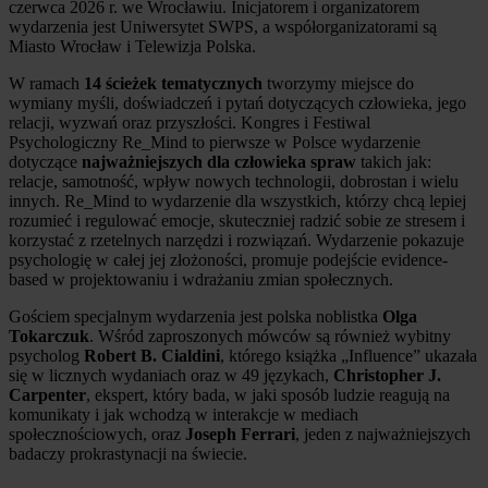
czerwca 2026 r. we Wrocławiu. Inicjatorem i organizatorem
wydarzenia jest Uniwersytet SWPS, a współorganizatorami są
Miasto Wrocław i Telewizja Polska.
W ramach
14 ścieżek tematycznych
tworzymy miejsce do
wymiany myśli, doświadczeń i pytań dotyczących człowieka, jego
relacji, wyzwań oraz przyszłości. Kongres i Festiwal
Psychologiczny Re_Mind to pierwsze w Polsce wydarzenie
dotyczące
najważniejszych dla człowieka spraw
takich jak:
relacje, samotność, wpływ nowych technologii, dobrostan i wielu
innych. Re_Mind to wydarzenie dla wszystkich, którzy chcą lepiej
rozumieć i regulować emocje, skuteczniej radzić sobie ze stresem i
korzystać z rzetelnych narzędzi i rozwiązań. Wydarzenie pokazuje
psychologię w całej jej złożoności, promuje podejście evidence-
based w projektowaniu i wdrażaniu zmian społecznych.
Gościem specjalnym wydarzenia jest polska noblistka
Olga
Tokarczuk
. Wśród zaproszonych mówców są również wybitny
psycholog
Robert B. Cialdini
, którego książka „Influence” ukazała
się w licznych wydaniach oraz w 49 językach,
Christopher J.
Carpenter
, ekspert, który bada, w jaki sposób ludzie reagują na
komunikaty i jak wchodzą w interakcje w mediach
społecznościowych, oraz
Joseph Ferrari
, jeden z najważniejszych
badaczy prokrastynacji na świecie.