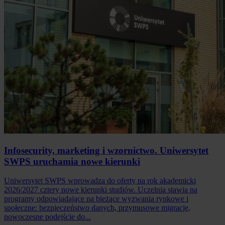
Infosecurity, marketing i wzornictwo. Uniwersytet
SWPS uruchamia nowe kierunki
Uniwersytet SWPS wprowadza do oferty na rok akademicki
2026/2027 cztery nowe kierunki studiów. Uczelnia stawia na
programy odpowiadające na bieżące wyzwania rynkowe i
społeczne: bezpieczeństwo danych, przymusowe migracje,
nowoczesne podejście do...