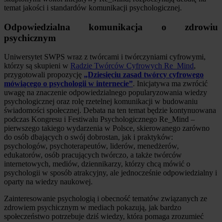
temat jakości i standardów komunikacji psychologicznej.
Odpowiedzialna komunikacja o zdrowiu
psychicznym
Uniwersytet SWPS wraz z twórcami i twórczyniami cyfrowymi,
którzy są skupieni w
Radzie Twórców Cyfrowych Re_Mind
,
przygotowali propozycję
„Dziesięciu zasad twórcy cyfrowego
mówiącego o psychologii w internecie”
. Inicjatywa ma zwrócić
uwagę na znaczenie odpowiedzialnego popularyzowania wiedzy
psychologicznej oraz rolę rzetelnej komunikacji w budowaniu
świadomości społecznej. Debata na ten temat będzie kontynuowana
podczas Kongresu i Festiwalu Psychologicznego Re_Mind –
pierwszego takiego wydarzenia w Polsce, skierowanego zarówno
do osób dbających o swój dobrostan, jak i praktyków:
psychologów, psychoterapeutów, liderów, menedżerów,
edukatorów, osób pracujących twórczo, a także twórców
internetowych, mediów, dziennikarzy, którzy chcą mówić o
psychologii w sposób atrakcyjny, ale jednocześnie odpowiedzialny i
oparty na wiedzy naukowej.
Zainteresowanie psychologią i obecność tematów związanych ze
zdrowiem psychicznym w mediach pokazują, jak bardzo
społeczeństwo potrzebuje dziś wiedzy, która pomaga zrozumieć