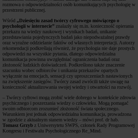
rozmowa o odpowiedzialności osób komunikujących psychologię w
przestrzeni publicznej.
Wśród
„Dziesięciu zasad twórcy cyfrowego mówiącego o
psychologii w internecie”
znalazły się m.in. konieczność opierania
przekazu na wiedzy naukowej i wynikach badań, unikanie
przedstawiania pojedynczych badań jako niepodważalnej prawdy
oraz wyraźne oddzielanie faktów od własnych interpretacji. Autorzy
rekomendacji podkreślają również, że psychologia nie daje prostych
odpowiedzi na wszystkie pytania, dlatego odpowiedzialna
komunikacja powinna uwzględniać ograniczenia badań oraz
złożoność ludzkich doświadczeń. Podkreślono także znaczenie
szacunku wobec odbiorców i unikania przekazów opartych
wyłącznie na emocjach, sensacji czy uproszczeniach nastawionych
na zwiększenie zasięgów. Twórcy zasad zwrócili także uwagę na
konieczność aktualizowania swojej wiedzy i otwartości na rozwój.
– Twórcy cyfrowi mogą zrobić wiele dobrego w kontekście zdrowia
psychicznego i poszerzania wiedzy o człowieku. Mogą pomagać
swoim odbiorcom zrozumieć złożoność świata społecznego.
Warunkiem jest jednak odpowiedzialna komunikacja, prowadzona
w zgodzie z aktualnym stanem wiedzy – mówi prof. dr hab.
Tomasz Grzyb
z Uniwersytetu SWPS, członek Rady Programowej
Kongresu i Festiwalu Psychologicznego Re_Mind.