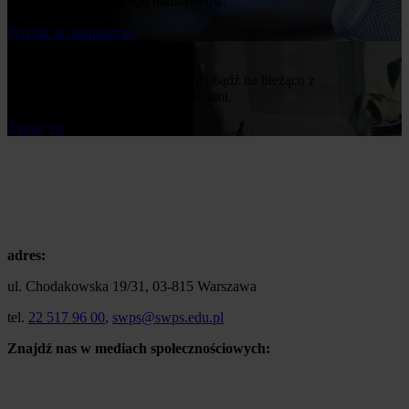
z naszej bazy ponad 400 naukowców.
Przejdż do formularza
Bądź na bieżąco
Zapisz się do naszego newslettera i bądź na bieżąco z
publikowanymi przez nas nowościami.
Zapisz się
adres:
ul. Chodakowska 19/31, 03-815 Warszawa
tel.
22 517 96 00
,
swps@swps.edu.pl
Znajdź nas w mediach społecznościowych: