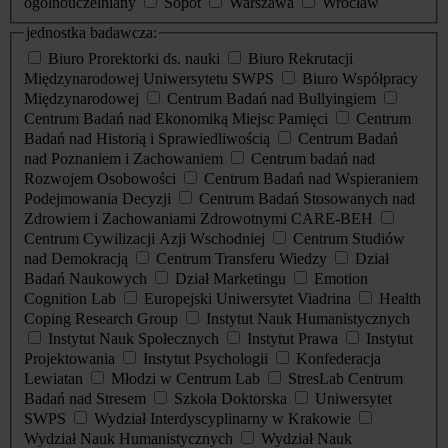
ogólnouczelniany
Sopot
Warszawa
Wrocław
jednostka badawcza:
Biuro Prorektorki ds. nauki
Biuro Rekrutacji
Międzynarodowej Uniwersytetu SWPS
Biuro Współpracy
Międzynarodowej
Centrum Badań nad Bullyingiem
Centrum Badań nad Ekonomiką Miejsc Pamięci
Centrum
Badań nad Historią i Sprawiedliwością
Centrum Badań
nad Poznaniem i Zachowaniem
Centrum badań nad
Rozwojem Osobowości
Centrum Badań nad Wspieraniem
Podejmowania Decyzji
Centrum Badań Stosowanych nad
Zdrowiem i Zachowaniami Zdrowotnymi CARE-BEH
Centrum Cywilizacji Azji Wschodniej
Centrum Studiów
nad Demokracją
Centrum Transferu Wiedzy
Dział
Badań Naukowych
Dział Marketingu
Emotion
Cognition Lab
Europejski Uniwersytet Viadrina
Health
Coping Research Group
Instytut Nauk Humanistycznych
Instytut Nauk Społecznych
Instytut Prawa
Instytut
Projektowania
Instytut Psychologii
Konfederacja
Lewiatan
Młodzi w Centrum Lab
StresLab Centrum
Badań nad Stresem
Szkoła Doktorska
Uniwersytet
SWPS
Wydział Interdyscyplinarny w Krakowie
Wydział Nauk Humanistycznych
Wydział Nauk