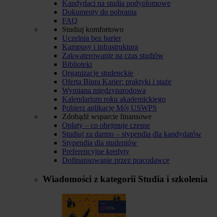
Kandydaci na studia podyplomowe
Dokumenty do pobrania
FAQ
Studiuj komfortowo
Uczelnia bez barier
Kampusy i infrastruktura
Zakwaterowanie na czas studiów
Biblioteki
Organizacje studenckie
Oferta Biura Karier: praktyki i staże
Wymiana międzynarodowa
Kalendarium roku akademickiego
Pobierz aplikację Mój USWPS
Zdobądź wsparcie finansowe
Opłaty – co obejmuje czesne
Studiuj za darmo – stypendia dla kandydatów
Stypendia dla studentów
Preferencyjne kredyty
Dofinansowanie przez pracodawcę
Wiadomości z kategorii
Studia i szkolenia