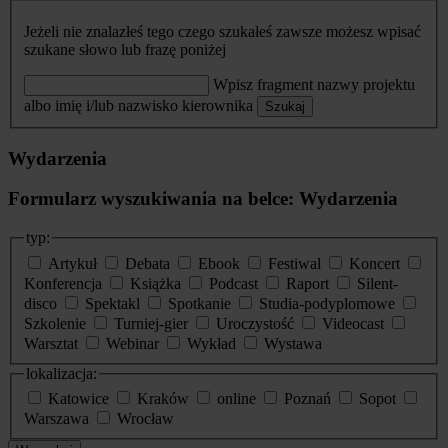
Jeżeli nie znalazłeś tego czego szukałeś zawsze możesz wpisać
szukane słowo lub frazę poniżej
Wpisz fragment nazwy projektu
albo imię i/lub nazwisko kierownika
Szukaj
Wydarzenia
Formularz wyszukiwania na belce: Wydarzenia
typ:
Artykuł
Debata
Ebook
Festiwal
Koncert
Konferencja
Książka
Podcast
Raport
Silent-
disco
Spektakl
Spotkanie
Studia-podyplomowe
Szkolenie
Turniej-gier
Uroczystość
Videocast
Warsztat
Webinar
Wykład
Wystawa
lokalizacja:
Katowice
Kraków
online
Poznań
Sopot
Warszawa
Wrocław