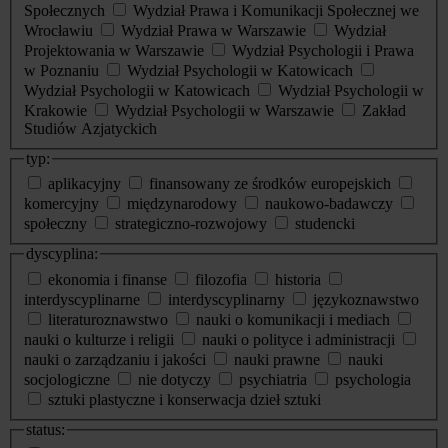
Społecznych
Wydział Prawa i Komunikacji Społecznej we
Wrocławiu
Wydział Prawa w Warszawie
Wydział
Projektowania w Warszawie
Wydział Psychologii i Prawa
w Poznaniu
Wydział Psychologii w Katowicach
Wydział Psychologii w Katowicach
Wydział Psychologii w
Krakowie
Wydział Psychologii w Warszawie
Zakład
Studiów Azjatyckich
typ:
aplikacyjny
finansowany ze środków europejskich
komercyjny
międzynarodowy
naukowo-badawczy
społeczny
strategiczno-rozwojowy
studencki
dyscyplina:
ekonomia i finanse
filozofia
historia
interdyscyplinarne
interdyscyplinarny
językoznawstwo
literaturoznawstwo
nauki o komunikacji i mediach
nauki o kulturze i religii
nauki o polityce i administracji
nauki o zarządzaniu i jakości
nauki prawne
nauki
socjologiczne
nie dotyczy
psychiatria
psychologia
sztuki plastyczne i konserwacja dzieł sztuki
status: