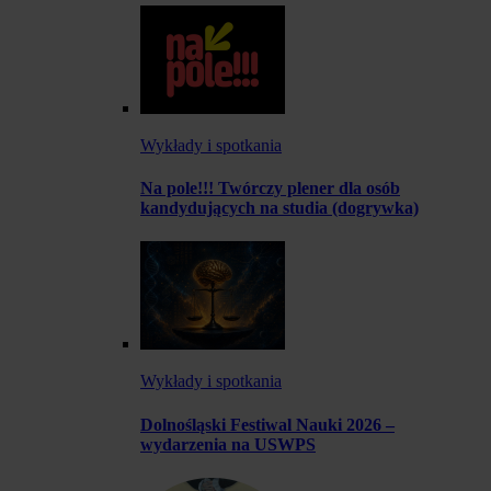
Wykłady i spotkania
Na pole!!! Twórczy plener dla osób
kandydujących na studia (dogrywka)
Wykłady i spotkania
Dolnośląski Festiwal Nauki 2026 –
wydarzenia na USWPS