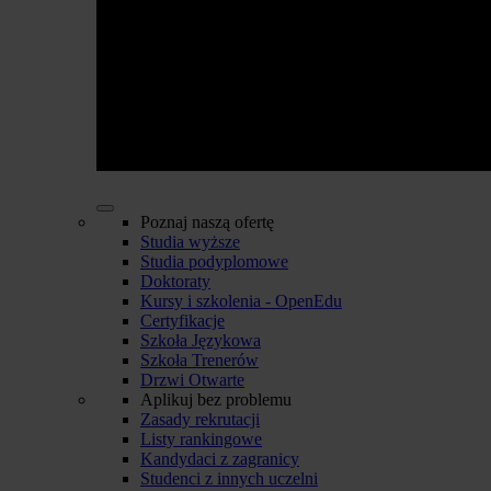
Poznaj naszą ofertę
Studia wyższe
Studia podyplomowe
Doktoraty
Kursy i szkolenia - OpenEdu
Certyfikacje
Szkoła Językowa
Szkoła Trenerów
Drzwi Otwarte
Aplikuj bez problemu
Zasady rekrutacji
Listy rankingowe
Kandydaci z zagranicy
Studenci z innych uczelni