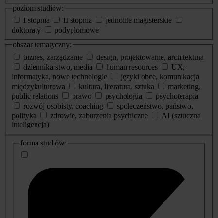
poziom studiów:
I stopnia
II stopnia
jednolite magisterskie
doktoraty
podyplomowe
obszar tematyczny:
biznes, zarządzanie
design, projektowanie, architektura
dziennikarstwo, media
human resources
UX,
informatyka, nowe technologie
języki obce, komunikacja
międzykulturowa
kultura, literatura, sztuka
marketing,
public relations
prawo
psychologia
psychoterapia
rozwój osobisty, coaching
społeczeństwo, państwo,
polityka
zdrowie, zaburzenia psychiczne
AI (sztuczna
inteligencja)
dodatkowe
forma studiów:
informacje
o
studiach