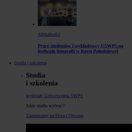
Aktualności
Prace studentów i wykładowcy USWPS na
festiwalu fotografii w Korei Południowej
Studia i szkolenia
Studia
i szkolenia
wydziały Uniwersytetu SWPS
Jakie studia wybrać?
Zapraszamy na Drzwi Otwarte