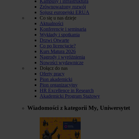
Kampusy i infrastruktura
Zrównoważony rozwój
Sojusz europejski ERUA
Co się u nas dzieje
Aktualności
Konferencje i seminaria
Wykłady i spotkania
Drzwi Otwarte
Co po licencjacie?
Kurs Matura 2026
Nagrody i wyróżnienia
Nowości wydawnicze
Dołącz do nas
Oferty pracy
Pion akademicki
Pion organizacyjny
HR Excellence in Research
Akademicki Program Stażowy
Wiadomości z kategorii
My, Uniwersytet