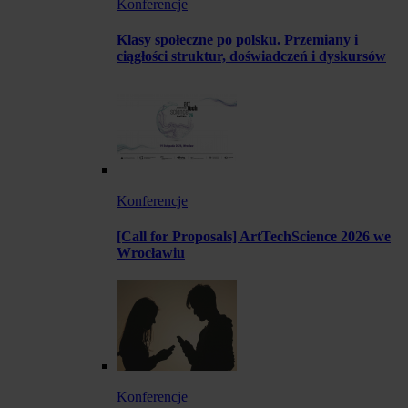
Konferencje
Klasy społeczne po polsku. Przemiany i
ciągłości struktur, doświadczeń i dyskursów
Konferencje
[Call for Proposals] ArtTechScience 2026 we
Wrocławiu
Konferencje