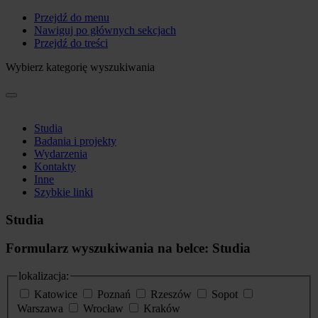
Przejdź do menu
Nawiguj po głównych sekcjach
Przejdź do treści
Wybierz kategorię wyszukiwania
Studia
Badania i projekty
Wydarzenia
Kontakty
Inne
Szybkie linki
Studia
Formularz wyszukiwania na belce: Studia
lokalizacja:
Katowice
Poznań
Rzeszów
Sopot
Warszawa
Wrocław
Kraków