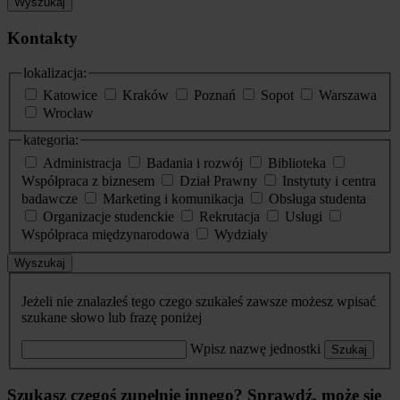
Wyszukaj
Kontakty
lokalizacja:
Katowice
Kraków
Poznań
Sopot
Warszawa
Wrocław
kategoria:
Administracja
Badania i rozwój
Biblioteka
Współpraca z biznesem
Dział Prawny
Instytuty i centra
badawcze
Marketing i komunikacja
Obsługa studenta
Organizacje studenckie
Rekrutacja
Usługi
Współpraca międzynarodowa
Wydziały
Wyszukaj
Jeżeli nie znalazłeś tego czego szukałeś zawsze możesz wpisać
szukane słowo lub frazę poniżej
Wpisz nazwę jednostki
Szukaj
Szukasz czegoś zupełnie innego? Sprawdź, może się