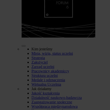
Kim jesteśmy
Misja, wizja, status uczelni
Strategia
Założyciel
Zarząd uczelni
Pracownicy akademiccy
Struktura uczelni
Medale i odznaczenia
Wirtualna Uczelnia
Jak działamy
Jakość kształcenia
Działalność naukowo-badawcza
Zaangażowanie społeczne
Współpraca międzynarodowa