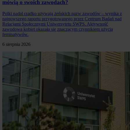
mówią o swoich zawodach?
Polki nadal rzadko używają żeńskich nazw zawodów – wynika z
najnowszego raportu przygotowanego przez Centrum Badań nad
Relacjami Społecznymi Uniwersytetu SWPS. Aktywność
zawodowa kobiet okazała się znaczącym czynnikiem użycia
feminatywów.
6 sierpnia 2026