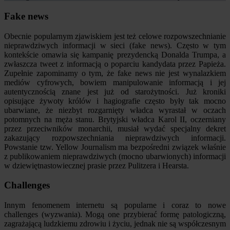
Fake news
Obecnie popularnym zjawiskiem jest też celowe rozpowszechnianie
nieprawdziwych informacji w sieci (fake news). Często w tym
kontekście omawia się kampanię prezydencką Donalda Trumpa, a
zwłaszcza tweet z informacją o poparciu kandydata przez Papieża.
Zupełnie zapominamy o tym, że fake news nie jest wynalazkiem
mediów cyfrowych, bowiem manipulowanie informacją i jej
autentycznością znane jest już od starożytności. Już kroniki
opisujące żywoty królów i hagiografie często były tak mocno
ubarwiane, że niezbyt rozgarnięty władca wyrastał w oczach
potomnych na męża stanu. Brytyjski władca Karol II, oczerniany
przez przeciwników monarchii, musiał wydać specjalny dekret
zakazujący rozpowszechniania nieprawdziwych informacji.
Powstanie tzw. Yellow Journalism ma bezpośredni związek właśnie
z publikowaniem nieprawdziwych (mocno ubarwionych) informacji
w dziewiętnastowiecznej prasie przez Pulitzera i Hearsta.
Challenges
Innym fenomenem internetu są popularne i coraz to nowe
challenges (wyzwania). Mogą one przybierać formę patologiczną,
zagrażającą ludzkiemu zdrowiu i życiu, jednak nie są współczesnym