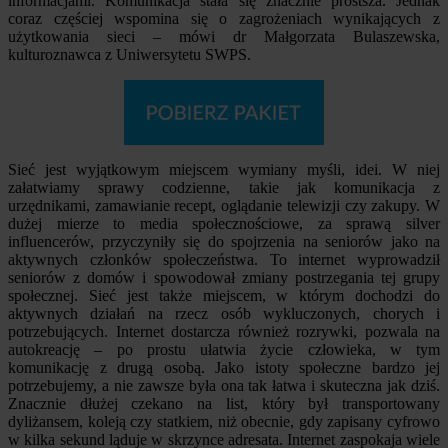
informacjami. Komunikacja stała się znacznie prostsza. Jednak
coraz częściej wspomina się o zagrożeniach wynikających z
użytkowania sieci – mówi dr Małgorzata Bulaszewska,
kulturoznawca z Uniwersytetu SWPS.
Sieć jest wyjątkowym miejscem wymiany myśli, idei. W niej
załatwiamy sprawy codzienne, takie jak komunikacja z
urzędnikami, zamawianie recept, oglądanie telewizji czy zakupy. W
dużej mierze to media społecznościowe, za sprawą silver
influencerów, przyczyniły się do spojrzenia na seniorów jako na
aktywnych członków społeczeństwa. To internet wyprowadził
seniorów z domów i spowodował zmiany postrzegania tej grupy
społecznej. Sieć jest także miejscem, w którym dochodzi do
aktywnych działań na rzecz osób wykluczonych, chorych i
potrzebujących. Internet dostarcza również rozrywki, pozwala na
autokreację – po prostu ułatwia życie człowieka, w tym
komunikację z drugą osobą. Jako istoty społeczne bardzo jej
potrzebujemy, a nie zawsze była ona tak łatwa i skuteczna jak dziś.
Znacznie dłużej czekano na list, który był transportowany
dyliżansem, koleją czy statkiem, niż obecnie, gdy zapisany cyfrowo
w kilka sekund ląduje w skrzynce adresata. Internet zaspokaja wiele