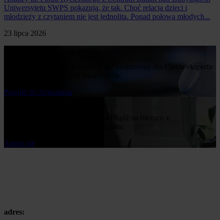
Uniwersytetu SWPS pokazują, że tak. Choć relacja dzieci i
młodzieży z czytaniem nie jest jednolita. Ponad połowa młodych...
23 lipca 2026
Poproś o komentarz ekspercki
Napisz nam o swoim temacie, a my znajdziemy dla Ciebie eksperta
z naszej bazy ponad 400 naukowców.
Przejdż do formularza
Bądź na bieżąco
Zapisz się do naszego newslettera i bądź na bieżąco z
publikowanymi przez nas nowościami.
Zapisz się
adres: