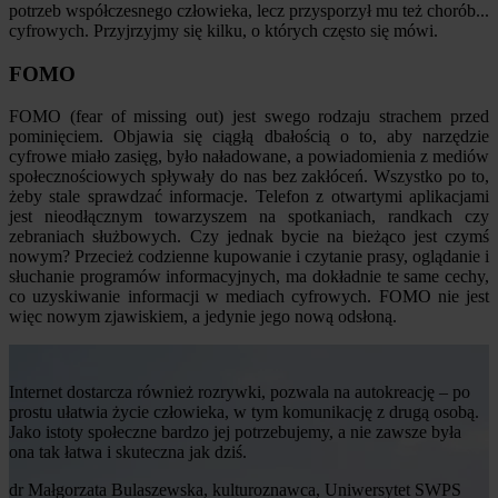
potrzeb współczesnego człowieka, lecz przysporzył mu też chorób...
cyfrowych. Przyjrzyjmy się kilku, o których często się mówi.
FOMO
FOMO (fear of missing out) jest swego rodzaju strachem przed
pominięciem. Objawia się ciągłą dbałością o to, aby narzędzie
cyfrowe miało zasięg, było naładowane, a powiadomienia z mediów
społecznościowych spływały do nas bez zakłóceń. Wszystko po to,
żeby stale sprawdzać informacje. Telefon z otwartymi aplikacjami
jest nieodłącznym towarzyszem na spotkaniach, randkach czy
zebraniach służbowych. Czy jednak bycie na bieżąco jest czymś
nowym? Przecież codzienne kupowanie i czytanie prasy, oglądanie i
słuchanie programów informacyjnych, ma dokładnie te same cechy,
co uzyskiwanie informacji w mediach cyfrowych. FOMO nie jest
więc nowym zjawiskiem, a jedynie jego nową odsłoną.
Internet dostarcza również rozrywki, pozwala na autokreację – po
prostu ułatwia życie człowieka, w tym komunikację z drugą osobą.
Jako istoty społeczne bardzo jej potrzebujemy, a nie zawsze była
ona tak łatwa i skuteczna jak dziś.
dr Małgorzata Bulaszewska, kulturoznawca, Uniwersytet SWPS