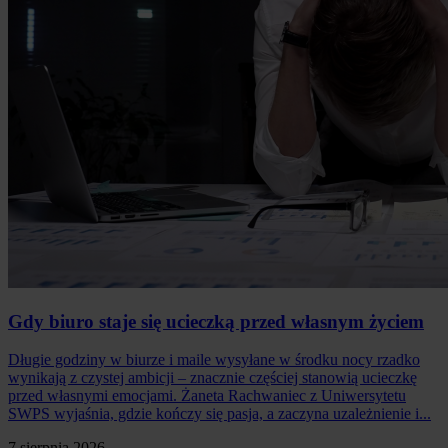
Gdy biuro staje się ucieczką przed własnym życiem
Długie godziny w biurze i maile wysyłane w środku nocy rzadko
wynikają z czystej ambicji – znacznie częściej stanowią ucieczkę
przed własnymi emocjami. Żaneta Rachwaniec z Uniwersytetu
SWPS wyjaśnia, gdzie kończy się pasja, a zaczyna uzależnienie i...
7 sierpnia 2026