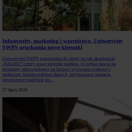
Infosecurity, marketing i wzornictwo. Uniwersytet
SWPS uruchamia nowe kierunki
Uniwersytet SWPS wprowadza do oferty na rok akademicki
2026/2027 cztery nowe kierunki studiów. Uczelnia stawia na
programy odpowiadające na bieżące wyzwania rynkowe i
społeczne: bezpieczeństwo danych, przymusowe migracje,
nowoczesne podejście do...
27 lipca 2026