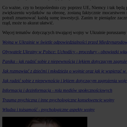
Co ważne, czy to bezpośrednio czy poprzez UE, Niemcy i tak będą p
zwiększeniu wydatków na obronę, zostaną faktycznie mocarstwem mil
potrafi zmarnować każdą sumę inwestycji. Zanim te pieniądze zaczną 
rząd, może to akurat ułatwić.
Więcej tematów dotyczących trwającej wojny w Ukrainie poruszamy
Wojna w Ukrainie w świetle odpowiedzialności przed Międzynaro
Obywatele Ukrainy w Polsce: Uchodźcy - procedury - obowiązki wła
Panika - jak radzić sobie z niepewnością i lękiem dotyczącym zagro
Jak rozmawiać z dziećmi i młodzieżą o wojnie oraz jak je wspierać w
Jak radzić sobie z niepewnością i lękiem dotyczącym zagrożenia woj
Informacja i dezinformacja - rola mediów społecznościowych
Trauma psychiczna i inne psychologiczne konsekwencje wojny
Władza i tożsamość - psychologiczne aspekty wojny