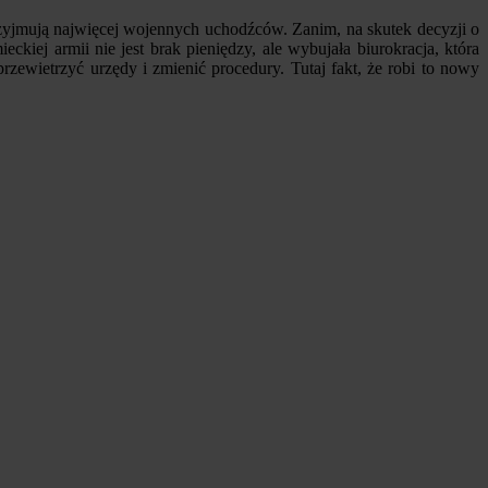
rzyjmują najwięcej wojennych uchodźców. Zanim, na skutek decyzji o
iej armii nie jest brak pieniędzy, ale wybujała biurokracja, która
przewietrzyć urzędy i zmienić procedury. Tutaj fakt, że robi to nowy