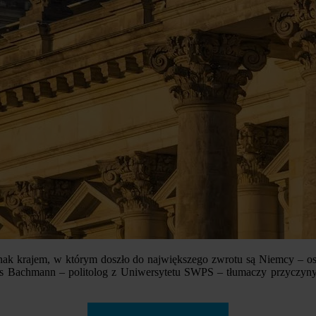
k krajem, w którym doszło do największego zwrotu są Niemcy – ostat
s Bachmann – politolog z Uniwersytetu SWPS – tłumaczy przyczyny, k