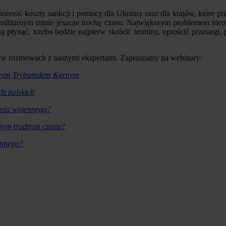
onosić koszty sankcji i pomocy dla Ukrainy oraz dla krajów, które p
itarnym minie jeszcze trochę czasu. Największym problemem niemieck
płynąć, trzeba będzie najpierw skrócić terminy, uprościć przetargi, 
 w rozmowach z naszymi ekspertami. Zapraszamy na webinary:
dowym Trybunałem Karnym
dz polskich
żenia wojennego?
 tym trudnym czasie?
ennego?