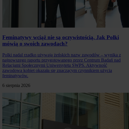
Feminatywy wciąż nie są oczywistością. Jak Polki
mówią o swoich zawodach?
Polki nadal rzadko używają żeńskich nazw zawodów – wynika z
najnowszego raportu przygotowanego przez Centrum Badań nad
Relacjami Społecznymi Uniwersytetu SWPS. Aktywność
zawodowa kobiet okazała się znaczącym czynnikiem użycia
feminatywów.
6 sierpnia 2026