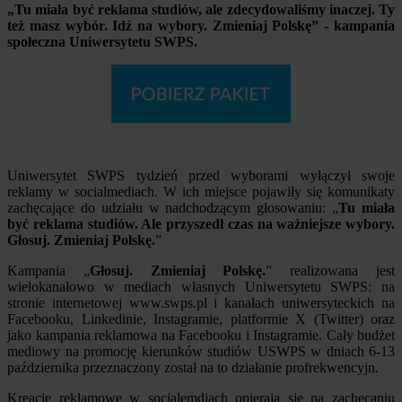
„Tu miała być reklama studiów, ale zdecydowaliśmy inaczej. Ty
też masz wybór. Idź na wybory. Zmieniaj Polskę” - kampania
społeczna Uniwersytetu SWPS.
Uniwersytet SWPS tydzień przed wyborami wyłączył swoje
reklamy w socialmediach. W ich miejsce pojawiły się komunikaty
zachęcające do udziału w nadchodzącym głosowaniu: „
Tu miała
być reklama studiów. Ale przyszedł czas na ważniejsze wybory.
Głosuj. Zmieniaj Polskę.
”
Kampania „
Głosuj. Zmieniaj Polskę.
” realizowana jest
wielokanałowo w mediach własnych Uniwersytetu SWPS: na
stronie internetowej www.swps.pl i kanałach uniwersyteckich na
Facebooku, Linkedinie, Instagramie, platformie X (Twitter) oraz
jako kampania reklamowa na Facebooku i Instagramie. Cały budżet
mediowy na promocję kierunków studiów USWPS w dniach 6-13
października przeznaczony został na to działanie profrekwencyjn.
Kreacje reklamowe w socialemdiach opierają się na zachęcaniu