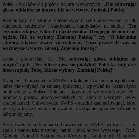
Polek i Polaków do pójścia do urn wyborczych: „
Nie zabierając
głosu, oddajesz go innym. Idź na wybory. Zmieniaj Polskę.
”.
Komunikaty na stronie internetowej uczelni adresowane są do
studentek, studentów i kandydatek, kandydatów na studia: „
Ten
egzamin zdajesz tylko 15 października. Drugiego terminu nie
będzie. Idź na wybory Zmieniaj Polskę!
” czy "
O kierunku
studiów zdążysz jeszcze zdecydować. Teraz przyszedł czas na
ważniejsze wybory. Głosuj. Zmieniaj Polskę!
"
Kreacje podkreślają, że „
Nie zabierając głosu, oddajesz go
innym
” i gdy „
Nie interesujesz się polityką? Polityka cały czas
interesuje się Tobą. Idź na wybory. Zmieniaj Polskę!
”.
Kampania Uniwersytetu SWPS to kolejne działanie prospołeczne,
które ma wpłynąć na zmianę społeczną i wpływać na kształt życia
publicznego w Polsce. Edukacja aktywnych wyborczo obywateli i
promocja postaw proobywatelskich to jeden z ważnych celów
strategicznych Uniwersytetu SWPS - uczelni zaangażowanej, która
wierzy w to, że nauka, studiowanie i rozwijanie jej zmienia świat, w
którym żyjemy.
Profrekwencyjna kampania Uniwersytetu SWPS wpisuje się w
apele i stanowiska instytucji nauki i szkolnictwa wyższego - Rady
Głównej Nauki i Szkolnictwa Wyższego, Konferencji Rektorów