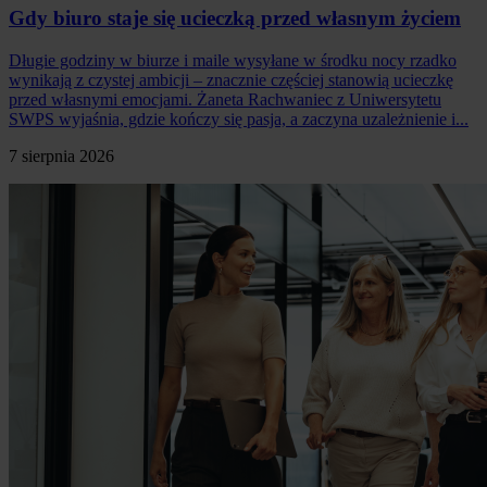
Gdy biuro staje się ucieczką przed własnym życiem
Długie godziny w biurze i maile wysyłane w środku nocy rzadko
wynikają z czystej ambicji – znacznie częściej stanowią ucieczkę
przed własnymi emocjami. Żaneta Rachwaniec z Uniwersytetu
SWPS wyjaśnia, gdzie kończy się pasja, a zaczyna uzależnienie i...
7 sierpnia 2026