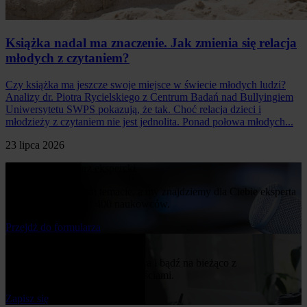
Książka nadal ma znaczenie. Jak zmienia się relacja
młodych z czytaniem?
Czy książka ma jeszcze swoje miejsce w świecie młodych ludzi?
Analizy dr. Piotra Rycielskiego z Centrum Badań nad Bullyingiem
Uniwersytetu SWPS pokazują, że tak. Choć relacja dzieci i
młodzieży z czytaniem nie jest jednolita. Ponad połowa młodych...
23 lipca 2026
Poproś o komentarz ekspercki
Napisz nam o swoim temacie, a my znajdziemy dla Ciebie eksperta
z naszej bazy ponad 400 naukowców.
Przejdż do formularza
Bądź na bieżąco
Zapisz się do naszego newslettera i bądź na bieżąco z
publikowanymi przez nas nowościami.
Zapisz się