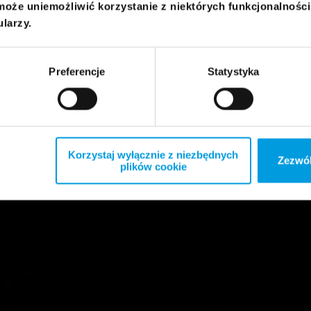
może uniemożliwić korzystanie z niektórych funkcjonalnośc
ularzy.
Preferencje
Statystyka
Korzystaj wyłącznie z niezbędnych
Zezwól
plików cookie