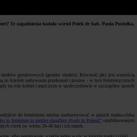
biet? Te zagadnienia badała wśród Polek dr hab. Paula Pustułka,
studiów genderowych (gender studies). Równość płci jest wartością
edną ze ścieżek nabywania przekonań i postaw - w tym feministycznych
glądy na role kobiet i mężczyzn w społeczeństwie w szczególny sposób
 podejście do feminizmu można zaobserwować w parach matka-córka
des to feminism in mother-daughter dyads in Poland”
opublikowanym
łych córek (w wieku 26-40 lat) i ich matek.
nie, albo negatywnie, a także jeden wzór, w którym matki i córki