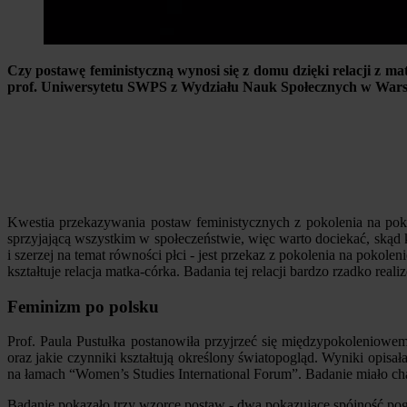
Czy postawę feministyczną wynosi się z domu dzięki relacji z m
prof. Uniwersytetu SWPS z Wydziału Nauk Społecznych w Wars
Kwestia przekazywania postaw feministycznych z pokolenia na poko
sprzyjającą wszystkim w społeczeństwie, więc warto dociekać, skąd k
i szerzej na temat równości płci - jest przekaz z pokolenia na poko
kształtuje relacja matka-córka. Badania tej relacji bardzo rzadko rea
Feminizm po polsku
Prof. Paula Pustułka postanowiła przyjrzeć się międzypokolenio
oraz jakie czynniki kształtują określony światopogląd. Wyniki opisał
na łamach “Women’s Studies International Forum”. Badanie miało char
Badanie pokazało trzy wzorce postaw - dwa pokazujące spójność pogl