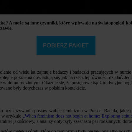
atką? A może są inne czynniki, które wpływają na światopogląd ko
zawie.
lenie od wielu lat zajmuje badaczy i badaczki pracujących w nurcie 
olejne pokolenia dowiadują się, jak na rzecz tej równości działać. J
lenie w domu rodzinnym. Okazuje się, że postępowe bądź tradycyjne po
lizowane były dotychczas w polskim kontekście.
wemu przekazywaniu postaw wobec feminizmu w Polsce. Badała, jakie
a w artykule
„When feminism does not begin at home: Exploring attitu
akter jakościowy, a analizy dotyczyły szesnastu par rodzinnych: doros
ądów matek i córek, które do feminizmu były nastawione albo pozytyw