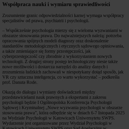
Współpraca nauki i wymiaru sprawiedliwości
Zrozumienie granic odpowiedzialności karnej wymaga współpracy
specjalistów od prawa, psychiatrii i psychologii.
– Współcześnie psychologia mierzy się z wieloma wyzwaniami w
obszarze stosowania prawa. Do najważniejszych należą: potrzeba
opracowania spójnych modeli diagnozy oraz doskonalenie
standardów metodologicznych i etycznych sądowego opiniowania,
a także zmieniające się formy przestępczości, jak
cyberprzestępczość czy zbrodnie z wykorzystaniem nowych
technologii. Z drugiej strony postęp technologiczny niesie także
nowe możliwości i dostarcza narzędzi do analizy danych i
zrozumienia ludzkich zachowań w niespotykany dotąd sposób, jak
VR czy sztuczna inteligencja, co warto wykorzystać – podkreśla
prof. Danuta Rode.
Okazją do dialogu i wymiany doświadczeń między
przedstawicielami nauk prawnych a ekspertami z zakresu
psychologii będzie I Ogólnopolska Konferencja Psychologii
Sądowej i Kryminalnej „Nowe wyzwania psychologii w obszarze
stosowania prawa”, która odbędzie się w dniach 6-7 listopada 2025
na Wydziale Psychologii w Katowicach Uniwersytetu SWPS.
Wydarzenie jest organizowane przez Wydział Psychologii w
Katowicach Uniwersytetu SWPS oraz Sąd Apelacyjny w