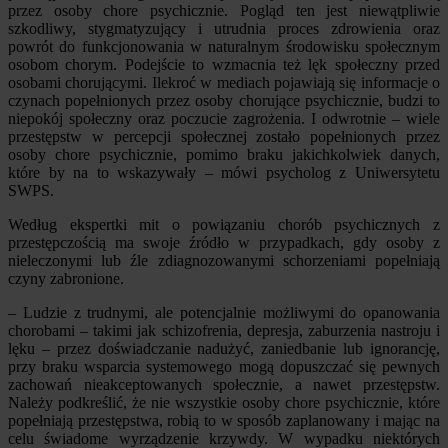
przez osoby chore psychicznie. Pogląd ten jest niewątpliwie
szkodliwy, stygmatyzujący i utrudnia proces zdrowienia oraz
powrót do funkcjonowania w naturalnym środowisku społecznym
osobom chorym. Podejście to wzmacnia też lęk społeczny przed
osobami chorującymi. Ilekroć w mediach pojawiają się informacje o
czynach popełnionych przez osoby chorujące psychicznie, budzi to
niepokój społeczny oraz poczucie zagrożenia. I odwrotnie – wiele
przestępstw w percepcji społecznej zostało popełnionych przez
osoby chore psychicznie, pomimo braku jakichkolwiek danych,
które by na to wskazywały – mówi psycholog z Uniwersytetu
SWPS.
Według ekspertki mit o powiązaniu chorób psychicznych z
przestępczością ma swoje źródło w przypadkach, gdy osoby z
nieleczonymi lub źle zdiagnozowanymi schorzeniami popełniają
czyny zabronione.
– Ludzie z trudnymi, ale potencjalnie możliwymi do opanowania
chorobami – takimi jak schizofrenia, depresja, zaburzenia nastroju i
lęku – przez doświadczanie nadużyć, zaniedbanie lub ignorancję,
przy braku wsparcia systemowego mogą dopuszczać się pewnych
zachowań nieakceptowanych społecznie, a nawet przestępstw.
Należy podkreślić, że nie wszystkie osoby chore psychicznie, które
popełniają przestępstwa, robią to w sposób zaplanowany i mając na
celu świadome wyrządzenie krzywdy. W wypadku niektórych