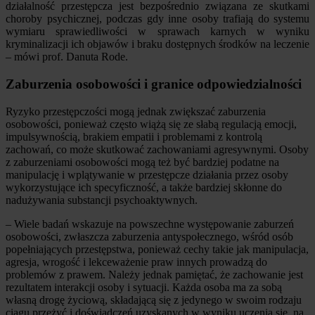
działalność przestępcza jest bezpośrednio związana ze skutkami
choroby psychicznej, podczas gdy inne osoby trafiają do systemu
wymiaru sprawiedliwości w sprawach karnych w wyniku
kryminalizacji ich objawów i braku dostępnych środków na leczenie
– mówi prof. Danuta Rode.
Zaburzenia osobowości i granice odpowiedzialności
Ryzyko przestępczości mogą jednak zwiększać zaburzenia
osobowości, ponieważ często wiążą się ze słabą regulacją emocji,
impulsywnością, brakiem empatii i problemami z kontrolą
zachowań, co może skutkować zachowaniami agresywnymi. Osoby
z zaburzeniami osobowości mogą też być bardziej podatne na
manipulację i wplątywanie w przestępcze działania przez osoby
wykorzystujące ich specyficzność, a także bardziej skłonne do
nadużywania substancji psychoaktywnych.
– Wiele badań wskazuje na powszechne występowanie zaburzeń
osobowości, zwłaszcza zaburzenia antyspołecznego, wśród osób
popełniających przestępstwa, ponieważ cechy takie jak manipulacja,
agresja, wrogość i lekceważenie praw innych prowadzą do
problemów z prawem. Należy jednak pamiętać, że zachowanie jest
rezultatem interakcji osoby i sytuacji. Każda osoba ma za sobą
własną drogę życiową, składającą się z jedynego w swoim rodzaju
ciągu przeżyć i doświadczeń uzyskanych w wyniku uczenia się, na