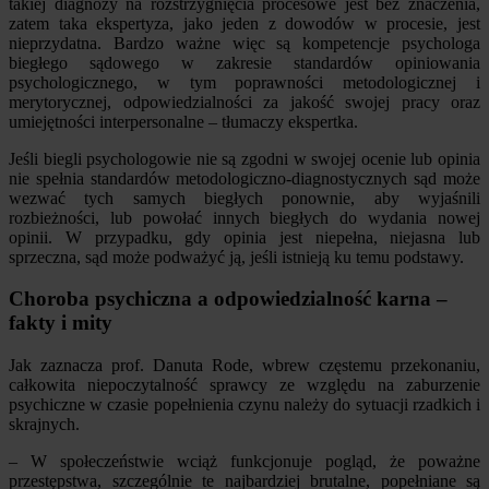
takiej diagnozy na rozstrzygnięcia procesowe jest bez znaczenia,
zatem taka ekspertyza, jako jeden z dowodów w procesie, jest
nieprzydatna. Bardzo ważne więc są kompetencje psychologa
biegłego sądowego w zakresie standardów opiniowania
psychologicznego, w tym poprawności metodologicznej i
merytorycznej, odpowiedzialności za jakość swojej pracy oraz
umiejętności interpersonalne – tłumaczy ekspertka.
Jeśli biegli psychologowie nie są zgodni w swojej ocenie lub opinia
nie spełnia standardów metodologiczno-diagnostycznych sąd może
wezwać tych samych biegłych ponownie, aby wyjaśnili
rozbieżności, lub powołać innych biegłych do wydania nowej
opinii. W przypadku, gdy opinia jest niepełna, niejasna lub
sprzeczna, sąd może podważyć ją, jeśli istnieją ku temu podstawy.
Choroba psychiczna a odpowiedzialność karna –
fakty i mity
Jak zaznacza prof. Danuta Rode, wbrew częstemu przekonaniu,
całkowita niepoczytalność sprawcy ze względu na zaburzenie
psychiczne w czasie popełnienia czynu należy do sytuacji rzadkich i
skrajnych.
– W społeczeństwie wciąż funkcjonuje pogląd, że poważne
przestępstwa, szczególnie te najbardziej brutalne, popełniane są