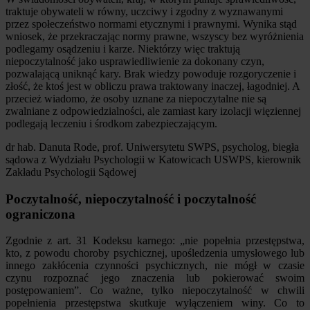
traktuje obywateli w równy, uczciwy i zgodny z wyznawanymi
przez społeczeństwo normami etycznymi i prawnymi. Wynika stąd
wniosek, że przekraczając normy prawne, wszyscy bez wyróżnienia
podlegamy osądzeniu i karze. Niektórzy więc traktują
niepoczytalność jako usprawiedliwienie za dokonany czyn,
pozwalającą uniknąć kary. Brak wiedzy powoduje rozgoryczenie i
złość, że ktoś jest w obliczu prawa traktowany inaczej, łagodniej. A
przecież wiadomo, że osoby uznane za niepoczytalne nie są
zwalniane z odpowiedzialności, ale zamiast kary izolacji więziennej
podlegają leczeniu i środkom zabezpieczającym.
dr hab. Danuta Rode, prof. Uniwersytetu SWPS, psycholog, biegła
sądowa z Wydziału Psychologii w Katowicach USWPS, kierownik
Zakładu Psychologii Sądowej
Poczytalność, niepoczytalność i poczytalność
ograniczona
Zgodnie z art. 31 Kodeksu karnego: „nie popełnia przestępstwa,
kto, z powodu choroby psychicznej, upośledzenia umysłowego lub
innego zakłócenia czynności psychicznych, nie mógł w czasie
czynu rozpoznać jego znaczenia lub pokierować swoim
postępowaniem”. Co ważne, tylko niepoczytalność w chwili
popełnienia przestępstwa skutkuje wyłączeniem winy. Co to