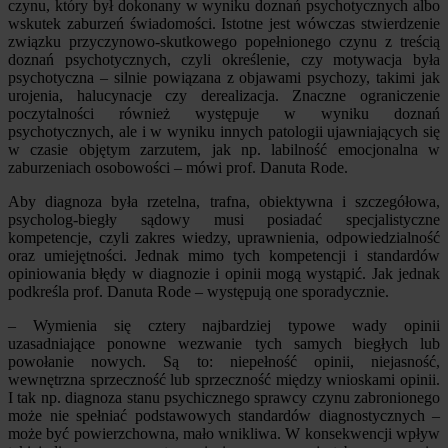
czynu, który był dokonany w wyniku doznań psychotycznych albo
wskutek zaburzeń świadomości. Istotne jest wówczas stwierdzenie
związku przyczynowo-skutkowego popełnionego czynu z treścią
doznań psychotycznych, czyli określenie, czy motywacja była
psychotyczna – silnie powiązana z objawami psychozy, takimi jak
urojenia, halucynacje czy derealizacja. Znaczne ograniczenie
poczytalności również występuje w wyniku doznań
psychotycznych, ale i w wyniku innych patologii ujawniających się
w czasie objętym zarzutem, jak np. labilność emocjonalna w
zaburzeniach osobowości – mówi prof. Danuta Rode.
Aby diagnoza była rzetelna, trafna, obiektywna i szczegółowa,
psycholog-biegły sądowy musi posiadać specjalistyczne
kompetencje, czyli zakres wiedzy, uprawnienia, odpowiedzialność
oraz umiejętności. Jednak mimo tych kompetencji i standardów
opiniowania błędy w diagnozie i opinii mogą wystąpić. Jak jednak
podkreśla prof. Danuta Rode – występują one sporadycznie.
– Wymienia się cztery najbardziej typowe wady opinii
uzasadniające ponowne wezwanie tych samych biegłych lub
powołanie nowych. Są to: niepełność opinii, niejasność,
wewnętrzna sprzeczność lub sprzeczność między wnioskami opinii.
I tak np. diagnoza stanu psychicznego sprawcy czynu zabronionego
może nie spełniać podstawowych standardów diagnostycznych –
może być powierzchowna, mało wnikliwa. W konsekwencji wpływ