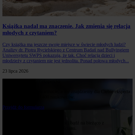
Książka nadal ma znaczenie. Jak zmienia się relacja
młodych z czytaniem?
Czy książka ma jeszcze swoje miejsce w świecie młodych ludzi?
Analizy dr. Piotra Rycielskiego z Centrum Badań nad Bullyingiem
Uniwersytetu SWPS pokazują, że tak. Choć relacja dzieci i
młodzieży z czytaniem nie jest jednolita. Ponad połowa młodych...
23 lipca 2026
Poproś o komentarz ekspercki
Napisz nam o swoim temacie, a my znajdziemy dla Ciebie eksperta
z naszej bazy ponad 400 naukowców.
Przejdż do formularza
Bądź na bieżąco
Zapisz się do naszego newslettera i bądź na bieżąco z
publikowanymi przez nas nowościami.