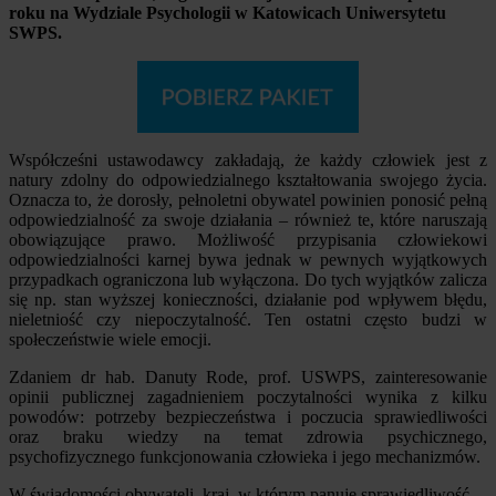
roku na Wydziale Psychologii w Katowicach Uniwersytetu
SWPS.
Współcześni ustawodawcy zakładają, że każdy człowiek jest z
natury zdolny do odpowiedzialnego kształtowania swojego życia.
Oznacza to, że dorosły, pełnoletni obywatel powinien ponosić pełną
odpowiedzialność za swoje działania – również te, które naruszają
obowiązujące prawo. Możliwość przypisania człowiekowi
odpowiedzialności karnej bywa jednak w pewnych wyjątkowych
przypadkach ograniczona lub wyłączona. Do tych wyjątków zalicza
się np. stan wyższej konieczności, działanie pod wpływem błędu,
nieletniość czy niepoczytalność. Ten ostatni często budzi w
społeczeństwie wiele emocji.
Zdaniem dr hab. Danuty Rode, prof. USWPS, zainteresowanie
opinii publicznej zagadnieniem poczytalności wynika z kilku
powodów: potrzeby bezpieczeństwa i poczucia sprawiedliwości
oraz braku wiedzy na temat zdrowia psychicznego,
psychofizycznego funkcjonowania człowieka i jego mechanizmów.
W świadomości obywateli, kraj, w którym panuje sprawiedliwość,