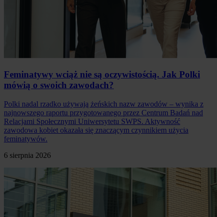
Feminatywy wciąż nie są oczywistością. Jak Polki
mówią o swoich zawodach?
Polki nadal rzadko używają żeńskich nazw zawodów – wynika z
najnowszego raportu przygotowanego przez Centrum Badań nad
Relacjami Społecznymi Uniwersytetu SWPS. Aktywność
zawodowa kobiet okazała się znaczącym czynnikiem użycia
feminatywów.
6 sierpnia 2026