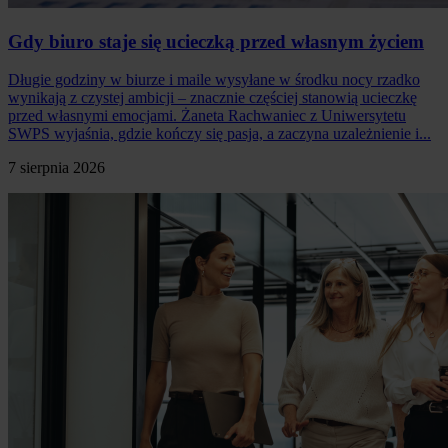
Gdy biuro staje się ucieczką przed własnym życiem
Długie godziny w biurze i maile wysyłane w środku nocy rzadko
wynikają z czystej ambicji – znacznie częściej stanowią ucieczkę
przed własnymi emocjami. Żaneta Rachwaniec z Uniwersytetu
SWPS wyjaśnia, gdzie kończy się pasja, a zaczyna uzależnienie i...
7 sierpnia 2026