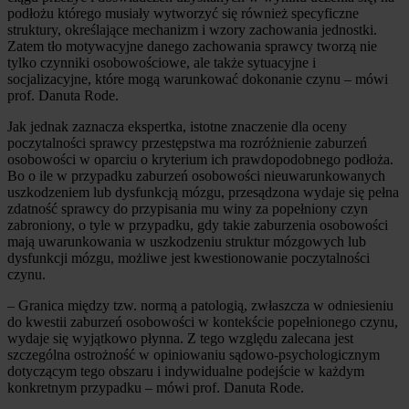
podłożu którego musiały wytworzyć się również specyficzne
struktury, określające mechanizm i wzory zachowania jednostki.
Zatem tło motywacyjne danego zachowania sprawcy tworzą nie
tylko czynniki osobowościowe, ale także sytuacyjne i
socjalizacyjne, które mogą warunkować dokonanie czynu – mówi
prof. Danuta Rode.
Jak jednak zaznacza ekspertka, istotne znaczenie dla oceny
poczytalności sprawcy przestępstwa ma rozróżnienie zaburzeń
osobowości w oparciu o kryterium ich prawdopodobnego podłoża.
Bo o ile w przypadku zaburzeń osobowości nieuwarunkowanych
uszkodzeniem lub dysfunkcją mózgu, przesądzona wydaje się pełna
zdatność sprawcy do przypisania mu winy za popełniony czyn
zabroniony, o tyle w przypadku, gdy takie zaburzenia osobowości
mają uwarunkowania w uszkodzeniu struktur mózgowych lub
dysfunkcji mózgu, możliwe jest kwestionowanie poczytalności
czynu.
– Granica między tzw. normą a patologią, zwłaszcza w odniesieniu
do kwestii zaburzeń osobowości w kontekście popełnionego czynu,
wydaje się wyjątkowo płynna. Z tego względu zalecana jest
szczególna ostrożność w opiniowaniu sądowo-psychologicznym
dotyczącym tego obszaru i indywidualne podejście w każdym
konkretnym przypadku – mówi prof. Danuta Rode.