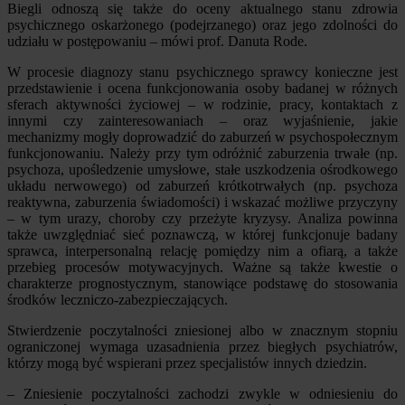
Biegli odnoszą się także do oceny aktualnego stanu zdrowia
psychicznego oskarżonego (podejrzanego) oraz jego zdolności do
udziału w postępowaniu – mówi prof. Danuta Rode.
W procesie diagnozy stanu psychicznego sprawcy konieczne jest
przedstawienie i ocena funkcjonowania osoby badanej w różnych
sferach aktywności życiowej – w rodzinie, pracy, kontaktach z
innymi czy zainteresowaniach – oraz wyjaśnienie, jakie
mechanizmy mogły doprowadzić do zaburzeń w psychospołecznym
funkcjonowaniu. Należy przy tym odróżnić zaburzenia trwałe (np.
psychoza, upośledzenie umysłowe, stałe uszkodzenia ośrodkowego
układu nerwowego) od zaburzeń krótkotrwałych (np. psychoza
reaktywna, zaburzenia świadomości) i wskazać możliwe przyczyny
– w tym urazy, choroby czy przeżyte kryzysy. Analiza powinna
także uwzględniać sieć poznawczą, w której funkcjonuje badany
sprawca, interpersonalną relację pomiędzy nim a ofiarą, a także
przebieg procesów motywacyjnych. Ważne są także kwestie o
charakterze prognostycznym, stanowiące podstawę do stosowania
środków leczniczo-zabezpieczających.
Stwierdzenie poczytalności zniesionej albo w znacznym stopniu
ograniczonej wymaga uzasadnienia przez biegłych psychiatrów,
którzy mogą być wspierani przez specjalistów innych dziedzin.
– Zniesienie poczytalności zachodzi zwykle w odniesieniu do