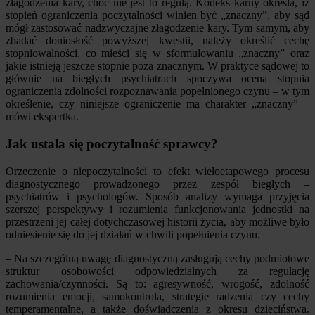
złagodzenia kary, choć nie jest to regułą. Kodeks karny określa, iż
stopień ograniczenia poczytalności winien być „znaczny”, aby sąd
mógł zastosować nadzwyczajne złagodzenie kary. Tym samym, aby
zbadać doniosłość powyższej kwestii, należy określić cechę
stopniowalności, co mieści się w sformułowaniu „znaczny” oraz
jakie istnieją jeszcze stopnie poza znacznym. W praktyce sądowej to
głównie na biegłych psychiatrach spoczywa ocena stopnia
ograniczenia zdolności rozpoznawania popełnionego czynu – w tym
określenie, czy niniejsze ograniczenie ma charakter „znaczny” –
mówi ekspertka.
Jak ustala się poczytalność sprawcy?
Orzeczenie o niepoczytalności to efekt wieloetapowego procesu
diagnostycznego prowadzonego przez zespół biegłych –
psychiatrów i psychologów. Sposób analizy wymaga przyjęcia
szerszej perspektywy i rozumienia funkcjonowania jednostki na
przestrzeni jej całej dotychczasowej historii życia, aby możliwe było
odniesienie się do jej działań w chwili popełnienia czynu.
– Na szczególną uwagę diagnostyczną zasługują cechy podmiotowe
struktur osobowości odpowiedzialnych za regulację
zachowania/czynności. Są to: agresywność, wrogość, zdolność
rozumienia emocji, samokontrola, strategie radzenia czy cechy
temperamentalne, a także doświadczenia z okresu dzieciństwa.