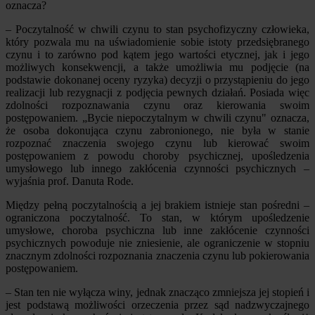
oznacza?
– Poczytalność w chwili czynu to stan psychofizyczny człowieka,
który pozwala mu na uświadomienie sobie istoty przedsiębranego
czynu i to zarówno pod kątem jego wartości etycznej, jak i jego
możliwych konsekwencji, a także umożliwia mu podjęcie (na
podstawie dokonanej oceny ryzyka) decyzji o przystąpieniu do jego
realizacji lub rezygnacji z podjęcia pewnych działań. Posiada więc
zdolności rozpoznawania czynu oraz kierowania swoim
postępowaniem. „Bycie niepoczytalnym w chwili czynu" oznacza,
że osoba dokonująca czynu zabronionego, nie była w stanie
rozpoznać znaczenia swojego czynu lub kierować swoim
postępowaniem z powodu choroby psychicznej, upośledzenia
umysłowego lub innego zakłócenia czynności psychicznych –
wyjaśnia prof. Danuta Rode.
Między pełną poczytalnością a jej brakiem istnieje stan pośredni –
ograniczona poczytalność. To stan, w którym upośledzenie
umysłowe, choroba psychiczna lub inne zakłócenie czynności
psychicznych powoduje nie zniesienie, ale ograniczenie w stopniu
znacznym zdolności rozpoznania znaczenia czynu lub pokierowania
postępowaniem.
– Stan ten nie wyłącza winy, jednak znacząco zmniejsza jej stopień i
jest podstawą możliwości orzeczenia przez sąd nadzwyczajnego