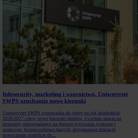
Infosecurity, marketing i wzornictwo. Uniwersytet
SWPS uruchamia nowe kierunki
Uniwersytet SWPS wprowadza do oferty na rok akademicki
2026/2027 cztery nowe kierunki studiów. Uczelnia stawia na
programy odpowiadające na bieżące wyzwania rynkowe i
społeczne: bezpieczeństwo danych, przymusowe migracje,
nowoczesne podejście do...