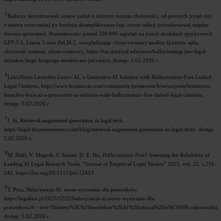
5
Badacze skonstruowali zestaw zadań o różnym stopniu złożoności, od prostych pytań (np.
o autora orzeczenia) po bardziej skomplikowane (np. ocena relacji precedensowej między
dwoma sprawami). Przetestowano ponad 200 000 zapytań na trzech modelach językowych:
GPT-3.5, Llama 2 oraz PaLM 2, uwzględniając różne wymiary analizy (poziom sądu,
złożoność zadania, okres czasowy), https://hai.stanford.edu/news/hallucinating-law-legal-
mistakes-large-language-models-are-pervasive, dostęp: 5.02.2026 r.
6
LexisNexis Launches Lexis+ AI, a Generative AI Solution with Hallucination-Free Linked
Legal Citations, https://www.lexisnexis.com/community/pressroom/b/news/posts/lexisnexis-
launches-lexis-ai-a-generative-ai-solution-with-hallucination-free-linked-legal-citations,
dostęp: 5.02.2026 r.
7
J. Ju, Retrieval-augmented generation in legal tech,
https://legal.thomsonreuters.com/blog/retrieval-augmented-generation-in-legal-tech/, dostęp:
5.02.2026 r.
8
M. Dahl, V. Magesh, F. Surani, D. E. Ho, Hallucination-Free? Assessing the Reliability of
Leading AI Legal Research Tools, “Journal of Empirical Legal Studies” 2025, vol. 22, s.216-
242, https://doi.org/10.1111/jels.12413
9
T. Prus, Halucynacje AI: nowe wyzwanie dla prawników,
https://legalinn.pl/2025/12/22/halucynacje-ai-nowe-wyzwanie-dla-
prawnikow/#:~:text=Niestety%2C%20modelom%20AI%20zdarza%20si%C4%99,odpowiedzi,
dostęp: 5.02.2026 r.