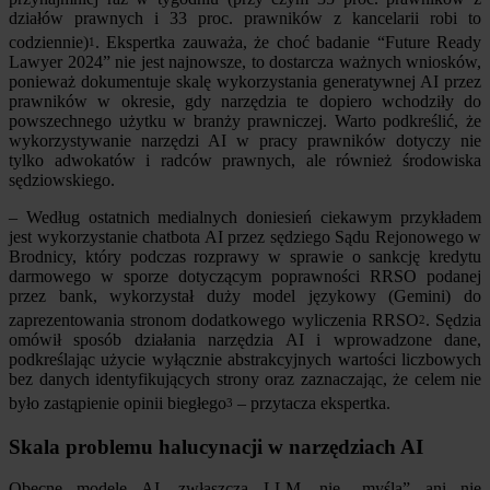
działów prawnych i 33 proc. prawników z kancelarii robi to
codziennie)
. Ekspertka zauważa, że choć badanie “Future Ready
1
Lawyer 2024” nie jest najnowsze, to dostarcza ważnych wniosków,
ponieważ dokumentuje skalę wykorzystania generatywnej AI przez
prawników w okresie, gdy narzędzia te dopiero wchodziły do
powszechnego użytku w branży prawniczej. Warto podkreślić, że
wykorzystywanie narzędzi AI w pracy prawników dotyczy nie
tylko adwokatów i radców prawnych, ale również środowiska
sędziowskiego.
– Według ostatnich medialnych doniesień ciekawym przykładem
jest wykorzystanie chatbota AI przez sędziego Sądu Rejonowego w
Brodnicy, który podczas rozprawy w sprawie o sankcję kredytu
darmowego w sporze dotyczącym poprawności RRSO podanej
przez bank, wykorzystał duży model językowy (Gemini) do
zaprezentowania stronom dodatkowego wyliczenia RRSO
. Sędzia
2
omówił sposób działania narzędzia AI i wprowadzone dane,
podkreślając użycie wyłącznie abstrakcyjnych wartości liczbowych
bez danych identyfikujących strony oraz zaznaczając, że celem nie
było zastąpienie opinii biegłego
– przytacza ekspertka.
3
Skala problemu halucynacji w narzędziach AI
Obecne modele AI, zwłaszcza LLM, nie „myślą” ani nie