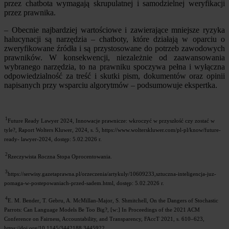
przez chatbota wymagają skrupulatnej i samodzielnej weryfikacji
przez prawnika.
– Obecnie najbardziej wartościowe i zawierające mniejsze ryzyka
halucynacji są narzędzia – chatboty, które działają w oparciu o
zweryfikowane źródła i są przystosowane do potrzeb zawodowych
prawników. W konsekwencji, niezależnie od zaawansowania
wybranego narzędzia, to na prawniku spoczywa pełna i wyłączna
odpowiedzialność za treść i skutki pism, dokumentów oraz opinii
napisanych przy wsparciu algorytmów – podsumowuje ekspertka.
1
Future Ready Lawyer 2024, Innowacje prawnicze: wkroczyć w przyszłość czy zostać w
tyle?, Raport Wolters Kluwer, 2024, s. 5, https://www.wolterskluwer.com/pl-pl/know/future-
ready- lawyer-2024, dostęp: 5.02.2026 r.
2
Rzeczywista Roczna Stopa Oprocentowania.
3
https://serwisy.gazetaprawna.pl/orzeczenia/artykuly/10609233,sztuczna-inteligencja-juz-
pomaga-w-postepowaniach-przed-sadem.html, dostęp: 5.02.2026 r.
4
E. M. Bender, T. Gebru, A. McMillan-Major, S. Shmitchell, On the Dangers of Stochastic
Parrots: Can Language Models Be Too Big?, [w:] In Proceedings of the 2021 ACM
Conference on Fairness, Accountability, and Transparency, FAccT 2021, s. 610–623,
https://doi.org/10.1145/3442188.3445922.