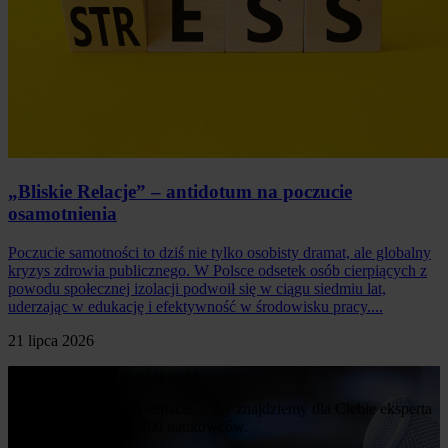
„Bliskie Relacje” – antidotum na poczucie
osamotnienia
Poczucie samotności to dziś nie tylko osobisty dramat, ale globalny
kryzys zdrowia publicznego. W Polsce odsetek osób cierpiących z
powodu społecznej izolacji podwoił się w ciągu siedmiu lat,
uderzając w edukację i efektywność w środowisku pracy....
21 lipca 2026
Poproś o komentarz ekspercki
Napisz nam o swoim temacie, a my znajdziemy dla Ciebie eksperta
z naszej bazy ponad 400 naukowców.