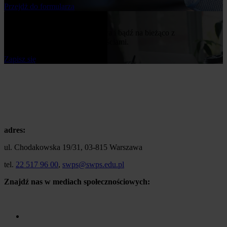
Przejdż do formularza
Bądź na bieżąco
Zapisz się do naszego newslettera i bądź na bieżąco z
publikowanymi przez nas nowościami.
Zapisz się
adres:
ul. Chodakowska 19/31, 03-815 Warszawa
tel.
22 517 96 00
,
swps@swps.edu.pl
Znajdź nas w mediach społecznościowych: