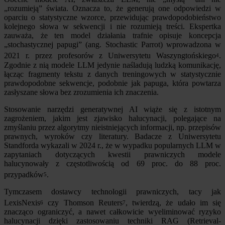
„rozumieją” świata. Oznacza to, że generują one odpowiedzi w
oparciu o statystyczne wzorce, przewidując prawdopodobieństwo
kolejnego słowa w sekwencji i nie rozumieją treści. Ekspertka
zauważa, że ten model działania trafnie opisuje koncepcja
„stochastycznej papugi” (ang. Stochastic Parrot) wprowadzona w
2021 r. przez profesorów z Uniwersytetu Waszyngtońskiego
.
4
Zgodnie z nią modele LLM jedynie naśladują ludzką komunikację,
łącząc fragmenty tekstu z danych treningowych w statystycznie
prawdopodobne sekwencje, podobnie jak papuga, która powtarza
zasłyszane słowa bez zrozumienia ich znaczenia.
Stosowanie narzędzi generatywnej AI wiąże się z istotnym
zagrożeniem, jakim jest zjawisko halucynacji, polegające na
zmyślaniu przez algorytmy nieistniejących informacji, np. przepisów
prawnych, wyroków czy literatury. Badacze z Uniwersytetu
Standforda wykazali w 2024 r., że w wypadku popularnych LLM w
zapytaniach dotyczących kwestii prawniczych modele
halucynowały z częstotliwością od 69 proc. do 88 proc.
przypadków
.
5
Tymczasem dostawcy technologii prawniczych, tacy jak
LexisNexis
czy Thomson Reuters
, twierdzą, że udało im się
6
7
znacząco ograniczyć, a nawet całkowicie wyeliminować ryzyko
halucynacji dzięki zastosowaniu techniki RAG (Retrieval-