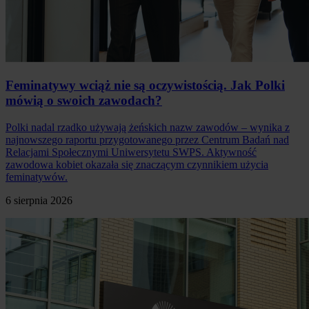
Feminatywy wciąż nie są oczywistością. Jak Polki
mówią o swoich zawodach?
Polki nadal rzadko używają żeńskich nazw zawodów – wynika z
najnowszego raportu przygotowanego przez Centrum Badań nad
Relacjami Społecznymi Uniwersytetu SWPS. Aktywność
zawodowa kobiet okazała się znaczącym czynnikiem użycia
feminatywów.
6 sierpnia 2026