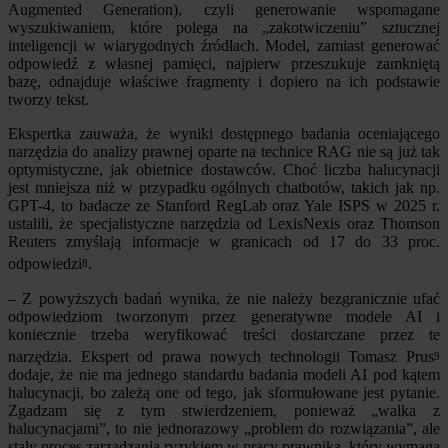
Augmented Generation), czyli generowanie wspomagane
wyszukiwaniem, które polega na „zakotwiczeniu” sztucznej
inteligencji w wiarygodnych źródłach. Model, zamiast generować
odpowiedź z własnej pamięci, najpierw przeszukuje zamkniętą
bazę, odnajduje właściwe fragmenty i dopiero na ich podstawie
tworzy tekst.
Ekspertka zauważa, że wyniki dostępnego badania oceniającego
narzędzia do analizy prawnej oparte na technice RAG nie są już tak
optymistyczne, jak obietnice dostawców. Choć liczba halucynacji
jest mniejsza niż w przypadku ogólnych chatbotów, takich jak np.
GPT-4, to badacze ze Stanford RegLab oraz Yale ISPS w 2025 r.
ustalili, że specjalistyczne narzędzia od LexisNexis oraz Thomson
Reuters zmyślają informacje w granicach od 17 do 33 proc.
odpowiedzi
.
8
– Z powyższych badań wynika, że nie należy bezgranicznie ufać
odpowiedziom tworzonym przez generatywne modele AI i
koniecznie trzeba weryfikować treści dostarczane przez te
narzędzia. Ekspert od prawa nowych technologii Tomasz Prus
9
dodaje, że nie ma jednego standardu badania modeli AI pod kątem
halucynacji, bo zależą one od tego, jak sformułowane jest pytanie.
Zgadzam się z tym stwierdzeniem, ponieważ „walka z
halucynacjami”, to nie jednorazowy „problem do rozwiązania”, ale
stały proces zarządzania ryzykiem w pracy prawnika, który wymaga