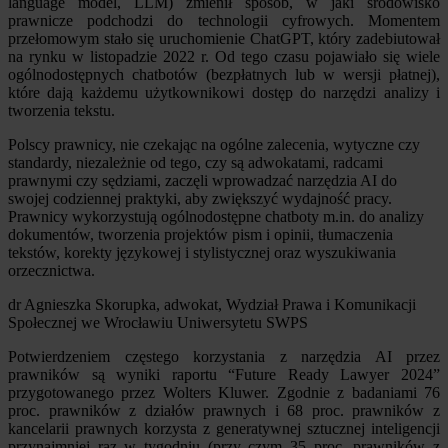
language model, LLM) zmienił sposób, w jaki środowisko
prawnicze podchodzi do technologii cyfrowych. Momentem
przełomowym stało się uruchomienie ChatGPT, który zadebiutował
na rynku w listopadzie 2022 r. Od tego czasu pojawiało się wiele
ogólnodostępnych chatbotów (bezpłatnych lub w wersji płatnej),
które dają każdemu użytkownikowi dostęp do narzędzi analizy i
tworzenia tekstu.
Polscy prawnicy, nie czekając na ogólne zalecenia, wytyczne czy
standardy, niezależnie od tego, czy są adwokatami, radcami
prawnymi czy sędziami, zaczęli wprowadzać narzędzia AI do
swojej codziennej praktyki, aby zwiększyć wydajność pracy.
Prawnicy wykorzystują ogólnodostępne chatboty m.in. do analizy
dokumentów, tworzenia projektów pism i opinii, tłumaczenia
tekstów, korekty językowej i stylistycznej oraz wyszukiwania
orzecznictwa.
dr Agnieszka Skorupka, adwokat, Wydział Prawa i Komunikacji
Społecznej we Wrocławiu Uniwersytetu SWPS
Potwierdzeniem częstego korzystania z narzędzia AI przez
prawników są wyniki raportu “Future Ready Lawyer 2024”
przygotowanego przez Wolters Kluwer. Zgodnie z badaniami 76
proc. prawników z działów prawnych i 68 proc. prawników z
kancelarii prawnych korzysta z generatywnej sztucznej inteligencji
przynajmniej raz w tygodniu (przy czym 35 proc. prawników z