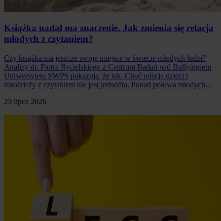
Książka nadal ma znaczenie. Jak zmienia się relacja
młodych z czytaniem?
Czy książka ma jeszcze swoje miejsce w świecie młodych ludzi?
Analizy dr. Piotra Rycielskiego z Centrum Badań nad Bullyingiem
Uniwersytetu SWPS pokazują, że tak. Choć relacja dzieci i
młodzieży z czytaniem nie jest jednolita. Ponad połowa młodych...
23 lipca 2026