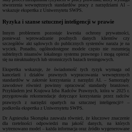
stworzenia wewnętrznych standardów pracy z narzędziami AI –
wskazuje ekspertka z Uniwersytetu SWPS.
Ryzyka i szanse sztucznej inteligencji w prawie
Innym problemem pozostaje kwestia ochrony prywatności,
ponieważ wprowadzanie poufnych danych klientów czy
szczegółów akt sądowych do publicznych systemów naraża je na
wyciek. Ponadto, ogólnodostępne modele często nie rozumieją
subtelnych niuansów lokalnego systemu prawnego i mogą opierać
się na nieaktualnych lub stronniczych bazach treningowych.
Ekspertka wskazuje, że świadomość tych ryzyk wymaga od
kancelarii i działów prawnych wypracowania wewnętrznych
standardów w zakresie korzystania z narzędzi AI. – Samorządy
zawodowe również powinny opracować standardy branżowe.
Przykładem jest Krajowa Izba Radców Prawnych, która w 2025 r.
przygotowała rekomendacje dotyczące korzystania przez radców
prawnych z narzędzi opartych na sztucznej inteligencji
–
10
podkreśla ekspertka z Uniwersytetu SWPS.
Dr Agnieszka Skorupka zauważa również, że kluczowe znaczenie
dla rzetelności odpowiedzi ma jakość danych, na których
wytrenowano model – każda informacja oraz źródło wygenerowane