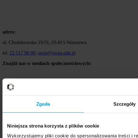
adres:
ul. Chodakowska 19/31, 03-815 Warszawa
tel.
22 517 96 00
,
swps@swps.edu.pl
Znajdź nas w mediach społecznościowych:
Zgoda
Szczegóły
Niniejsza strona korzysta z plików cookie
Wykorzystujemy pliki cookie do spersonalizowania treści i 