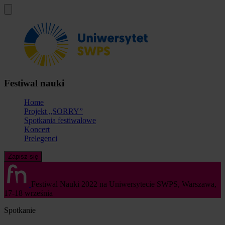
Festiwal nauki
Home
Projekt „SORRY”
Spotkania festiwalowe
Koncert
Prelegenci
Zapisz się
Festiwal Nauki 2022 na Uniwersytecie SWPS,
Warszawa,
17-18 września
Spotkanie