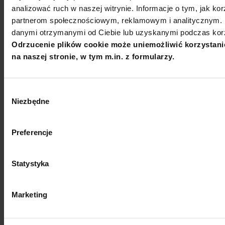
analizować ruch w naszej witrynie. Informacje o tym, jak ko
partnerom społecznościowym, reklamowym i analitycznym. P
danymi otrzymanymi od Ciebie lub uzyskanymi podczas korzy
Odrzucenie plików cookie może uniemożliwić korzystani
© 2021 - 2026 Uniwersytet SWPS
na naszej stronie, w tym m.in. z formularzy.
Polityka prywatności
Polityka plików
cookies
Deklaracja dostępności
Biuletyn Informacji Publicznej
Wybór
Niezbędne
zgody
Członkostwa w stowarzyszeniach i akredytacje
Preferencje
Statystyka
Marketing