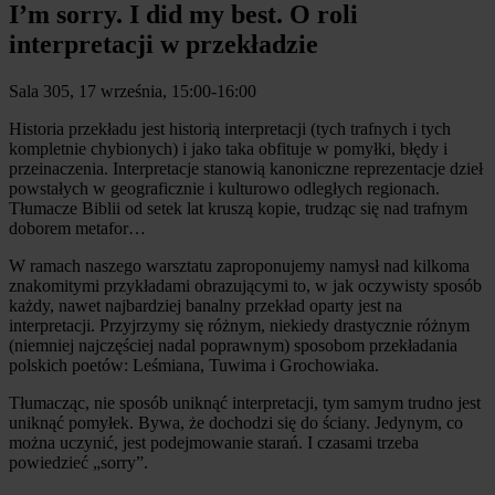
I’m sorry. I did my best. O roli
interpretacji w przekładzie
Sala 305, 17 września, 15:00-16:00
Historia przekładu jest historią interpretacji (tych trafnych i tych
kompletnie chybionych) i jako taka obfituje w pomyłki, błędy i
przeinaczenia. Interpretacje stanowią kanoniczne reprezentacje dzieł
powstałych w geograficznie i kulturowo odległych regionach.
Tłumacze Biblii od setek lat kruszą kopie, trudząc się nad trafnym
doborem metafor…
W ramach naszego warsztatu zaproponujemy namysł nad kilkoma
znakomitymi przykładami obrazującymi to, w jak oczywisty sposób
każdy, nawet najbardziej banalny przekład oparty jest na
interpretacji. Przyjrzymy się różnym, niekiedy drastycznie różnym
(niemniej najczęściej nadal poprawnym) sposobom przekładania
polskich poetów: Leśmiana, Tuwima i Grochowiaka.
Tłumacząc, nie sposób uniknąć interpretacji, tym samym trudno jest
uniknąć pomyłek. Bywa, że dochodzi się do ściany. Jedynym, co
można uczynić, jest podejmowanie starań. I czasami trzeba
powiedzieć „sorry”.