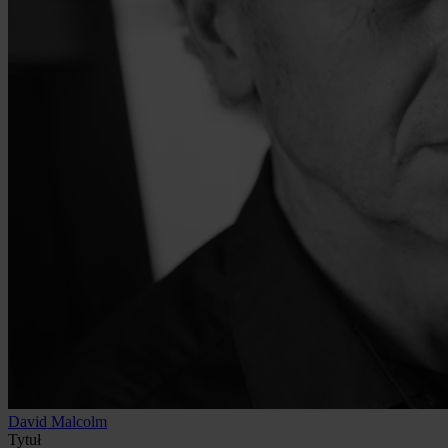
David Malcolm
Tytuł