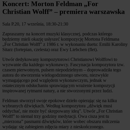
Koncert: Morton Feldman „For
Christian Wolff” – premiera warszawska
Sala P.20, 17 września, 18:30-21:30
Zapraszamy na koncert muzyki klasycznej, podczas którego
będziemy mieli okazję usłyszeć kompozycję Mortona Feldmana
„For Christian Wolff” z 1986 r. w wykonaniu duetu: Emilii Karoliny
Sitarz (fortepian, czelesta) oraz Ewy Liebchen (flet).
Utwór dedykowany kompozytorowi Christianowi Wolffowi to
wyzwanie dla każdego wykonawcy. Fascynacja kompozytora tzw.
czasem pierwotnym, pulsem niepodzielnym – doprowadziła tego
autora do stworzenia wielogodzinnego utworu, niezwykle
wymagającego pod względem wykonawczym, jednak w
ostatecznym odsłuchaniu sprawiającym wrażenie kompozycji
inspirowanej rytmami natury, a nie stworzonymi przez ludzi.
Feldman stworzył swoje epokowe dzieło opierając się na kilku
wybranych dźwiękach. Według kompozytora „dźwięk musi
oddychać, nie może być skrępowany ideą”. Utwór „For Christian
Wolff” to niemal trzy godziny medytacji. Owa cisza jest tu
„mierzona” pasmami dźwięków, które wobec obszaru milczenia
wydając się zabiegiem zdjęcia miary z nieskończonego.