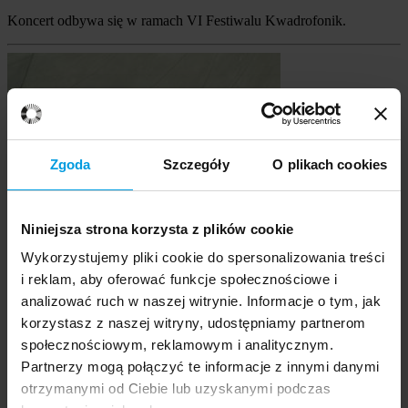
Koncert odbywa się w ramach VI Festiwalu Kwadrofonik.
Zgoda
Szczegóły
O plikach cookies
Niniejsza strona korzysta z plików cookie
Wykorzystujemy pliki cookie do spersonalizowania treści
i reklam, aby oferować funkcje społecznościowe i
analizować ruch w naszej witrynie. Informacje o tym, jak
korzystasz z naszej witryny, udostępniamy partnerom
Ewa Liebchen
społecznościowym, reklamowym i analitycznym.
Tytuł
Partnerzy mogą połączyć te informacje z innymi danymi
Imię i nazwisko
Ewa Liebchen
otrzymanymi od Ciebie lub uzyskanymi podczas
Czytaj więcej