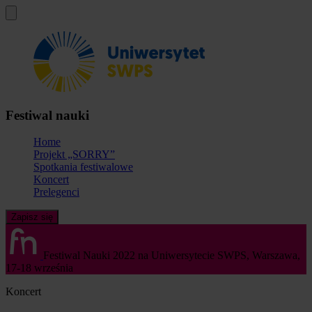
Festiwal nauki
Home
Projekt „SORRY”
Spotkania festiwalowe
Koncert
Prelegenci
Zapisz się
Festiwal Nauki 2022 na Uniwersytecie SWPS,
Warszawa,
17-18 września
Koncert