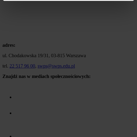
adres:
ul. Chodakowska 19/31, 03-815 Warszawa
tel.
22 517 96 00
,
swps@swps.edu.pl
Znajdź nas w mediach społecznościowych: