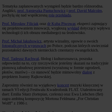
Tematyka zaplanowanych wystąpień będzie bardzo różnorodna.
Angliści,
prof. Agnieszka Pantuchowicz
i
prof. David Malcolm
,
pochylą się nad współczesną
rolą przekładu
.
Prof. Mirosław Filiciak
oraz
dr Kuba Piwowar
, eksperci zajmujący
się projektowaniem innowacji, wygłoszą
wykład
dotyczący wpływu
technologii (i ich obrazu medialnego) na środowisko.
Prof. Michał Jakubowicz
, artysta wizualny, opowie o swoich
fotograficznych wyprawach
po Polsce, podczas których uwieczniał
pozostałości dawnych niemieckich cmentarzy ewangelickich.
Prof. Tadeusz Rachwał
, filolog i kulturoznawca, poszuka
odpowiedzi na to, czy rzeczywiście jesteśmy skazani na tradycyjnie
pionową zabudowę przestrzeni (wyrażoną w formie ogrodzeń,
płotów, murów) – co stanowić będzie mimowolny
dialog
z
projektem Joanny Rajkowskiej.
Zaprosimy również na wyjątkowy
koncert
muzyki klasycznej w
ramach VI edycji Festiwalu Kwadrofonik FLAT. Utalentowany
duet: Emilia Sitarz (fortepian, czelesta) oraz Ewa Liebchen (flet)
zagra ambitną kompozycję Mortona Feldmana „For Christian
Wolff” z 1986 r.