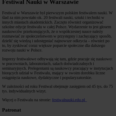
Festiwal Nauki w Warszawie
Festiwal w Warszawie był pierwszym polskim festiwalem nauki. W
ślad za nim powstało ok. 20 festiwali nauki, sztuki i techniki w
innych miastach akademickich. Zaczęto również organizować
szkolne edycje festiwalu w całej Polsce. Wydarzenie to jest głosem
naukowców przekonujących, że o współczesnej nauce należy
rozmawiać ze społeczeństwem w przystępny i zachęcający sposób,
dzielić się wiedzą i udostępniać najnowsze odkrycia – również po
to, by zyskiwać coraz większe poparcie społeczne dla dalszego
rozwoju nauki w Polsce.
Imprezy festiwalowe odbywają się tam, gdzie pracuje się naukowo:
w pracowniach, laboratoriach, salach doświadczalnych i
seminaryjnych. Prelegentami są naukowcy pracujący w instytucjach
biorących udział w Festiwalu, mający w swoim dorobku liczne
osiągnięcia naukowe, dydaktyczne i popularyzatorskie.
W zależności od roku Festiwal obejmuje zasięgiem od 45 tys. do 75
tys. indywidualnych wizyt.
Więcej o Festiwalu na stronie:
festiwalnauki.edu.pl
Patronat