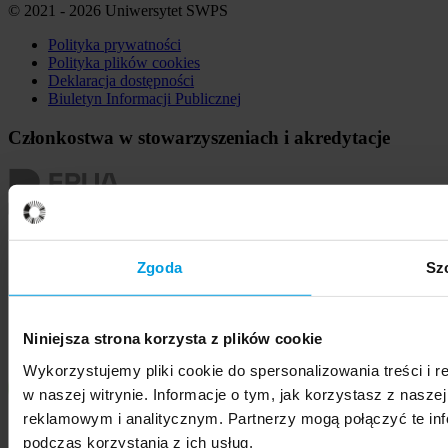
© 2021 - 2026 Uniwersytet SWPS
Polityka prywatności
Polityka plików
cookies
Deklaracja dostępności
Biuletyn Informacji Publicznej
Członkostwa w stowarzyszeniach i akredytacje
Zgoda
Sz
Niniejsza strona korzysta z plików cookie
Wykorzystujemy pliki cookie do spersonalizowania treści i 
w naszej witrynie. Informacje o tym, jak korzystasz z nasz
reklamowym i analitycznym. Partnerzy mogą połączyć te in
podczas korzystania z ich usług.