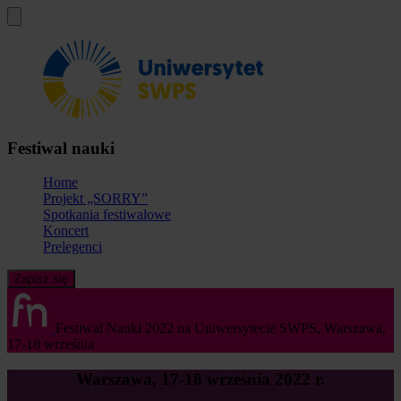
Festiwal nauki
Home
Projekt „SORRY”
Spotkania festiwalowe
Koncert
Prelegenci
Zapisz się
Festiwal Nauki 2022 na Uniwersytecie SWPS,
Warszawa,
17-18 września
Warszawa, 17-18 września 2022 r.