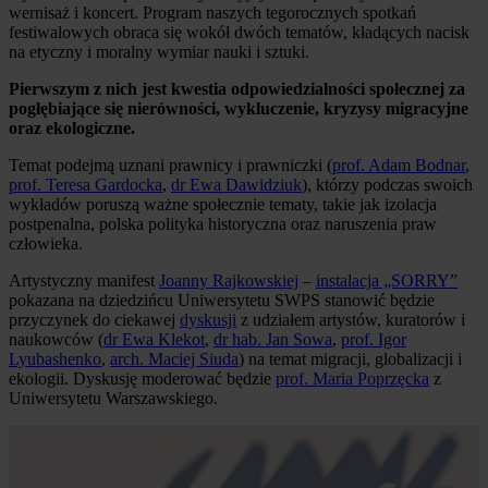
wernisaż i koncert. Program naszych tegorocznych spotkań
festiwalowych obraca się wokół dwóch tematów, kładących nacisk
na etyczny i moralny wymiar nauki i sztuki.
Pierwszym z nich jest kwestia odpowiedzialności społecznej za
pogłębiające się nierówności, wykluczenie, kryzysy migracyjne
oraz ekologiczne.
Temat podejmą uznani prawnicy i prawniczki (
prof. Adam Bodnar
,
prof. Teresa Gardocka
,
dr Ewa Dawidziuk
), którzy podczas swoich
wykładów poruszą ważne społecznie tematy, takie jak izolacja
postpenalna, polska polityka historyczna oraz naruszenia praw
człowieka.
Artystyczny manifest
Joanny Rajkowskiej
–
instalacja „SORRY”
pokazana na dziedzińcu Uniwersytetu SWPS stanowić będzie
przyczynek do ciekawej
dyskusji
z udziałem artystów, kuratorów i
naukowców (
dr Ewa Klekot
,
dr hab. Jan Sowa
,
prof. Igor
Lyubashenko
,
arch. Maciej Siuda
) na temat migracji, globalizacji i
ekologii. Dyskusję moderować będzie
prof. Maria Poprzęcka
z
Uniwersytetu Warszawskiego.