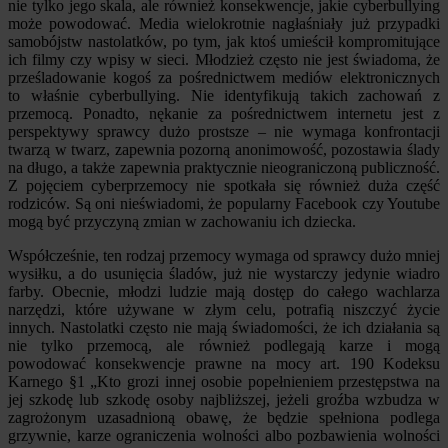
nie tylko jego skala, ale również konsekwencje, jakie cyberbullying
może powodować. Media wielokrotnie nagłaśniały już przypadki
samobójstw nastolatków, po tym, jak ktoś umieścił kompromitujące
ich filmy czy wpisy w sieci. Młodzież często nie jest świadoma, że
prześladowanie kogoś za pośrednictwem mediów elektronicznych
to właśnie cyberbullying. Nie identyfikują takich zachowań z
przemocą. Ponadto, nękanie za pośrednictwem internetu jest z
perspektywy sprawcy dużo prostsze – nie wymaga konfrontacji
twarzą w twarz, zapewnia pozorną anonimowość, pozostawia ślady
na długo, a także zapewnia praktycznie nieograniczoną publiczność.
Z pojęciem cyberprzemocy nie spotkała się również duża część
rodziców. Są oni nieświadomi, że popularny Facebook czy Youtube
mogą być przyczyną zmian w zachowaniu ich dziecka.
Współcześnie, ten rodzaj przemocy wymaga od sprawcy dużo mniej
wysiłku, a do usunięcia śladów, już nie wystarczy jedynie wiadro
farby. Obecnie, młodzi ludzie mają dostęp do całego wachlarza
narzędzi, które używane w złym celu, potrafią niszczyć życie
innych. Nastolatki często nie mają świadomości, że ich działania są
nie tylko przemocą, ale również podlegają karze i mogą
powodować konsekwencje prawne na mocy art. 190 Kodeksu
Karnego §1 „Kto grozi innej osobie popełnieniem przestępstwa na
jej szkodę lub szkodę osoby najbliższej, jeżeli groźba wzbudza w
zagrożonym uzasadnioną obawę, że będzie spełniona podlega
grzywnie, karze ograniczenia wolności albo pozbawienia wolności