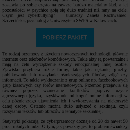
zostawia po sobie często na zawsze bardzo materialny ślad, a jej
pozostałości w psychice goją się dużo trudniej niż rany na ciele.
Czym jest cyberbullying? – tłumaczy Żaneta Rachwaniec-
Szczecińska, psycholog z Uniwersytetu SWPS w Katowicach.
To rodzaj przemocy z użyciem nowoczesnych technologii, głównie
internetu oraz telefonów komórkowych. Takie akty są powtarzalne i
mają na celu wyrządzenie szkody emocjonalnej innej osobie.
Zjawisko przybiera różne formy, takie jak: nękanie, groźby,
publikowanie lub rozsyłanie ośmieszających filmów, zdjęć czy
informacji. To także wykluczanie z grup online np. facebookowych
grup klasowych czy forów internetowych. Przemoc przejawia się
również poprzez wzniecanie konfliktów poprzez użycie
agresywnego języka, uzyskiwanie od kogoś online informacji w
celu późniejszego ujawnienia ich i wykorzystania na niekorzyść
danej osoby. Ostatnio można dużo usłyszeć o sextingu, czyli
rozsyłaniu tekstów lub obrazów o tematyce seksualnej.
Statystyki pokazują, że cyberprzemocy doznaje od 20 do nawet 50
proc. młodych ludzi. O tym, jak poważny jest to problem świadczy