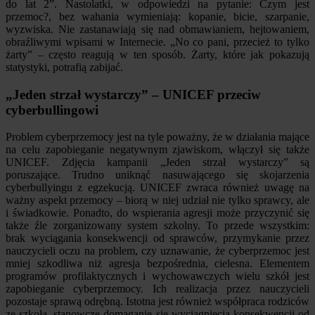
do lat 2”. Nastolatki, w odpowiedzi na pytanie: Czym jest
przemoc?, bez wahania wymieniają: kopanie, bicie, szarpanie,
wyzwiska. Nie zastanawiają się nad obmawianiem, hejtowaniem,
obraźliwymi wpisami w Internecie. „No co pani, przecież to tylko
żarty” – często reagują w ten sposób. Żarty, które jak pokazują
statystyki, potrafią zabijać.
„Jeden strzał wystarczy” – UNICEF przeciw
cyberbullingowi
Problem cyberprzemocy jest na tyle poważny, że w działania mające
na celu zapobieganie negatywnym zjawiskom, włączył się także
UNICEF. Zdjęcia kampanii „Jeden strzał wystarczy” są
poruszające. Trudno uniknąć nasuwającego się skojarzenia
cyberbullyingu z egzekucją. UNICEF zwraca również uwagę na
ważny aspekt przemocy – biorą w niej udział nie tylko sprawcy, ale
i świadkowie. Ponadto, do wspierania agresji może przyczynić się
także źle zorganizowany system szkolny. To przede wszystkim:
brak wyciągania konsekwencji od sprawców, przymykanie przez
nauczycieli oczu na problem, czy uznawanie, że cyberprzemoc jest
mniej szkodliwa niż agresja bezpośrednia, cielesna. Elementem
programów profilaktycznych i wychowawczych wielu szkół jest
zapobieganie cyberprzemocy. Ich realizacja przez nauczycieli
pozostaje sprawą odrębną. Istotna jest również współpraca rodziców
ze szkołą, stanowcze domaganie się wyciągnięcia konsekwencji od