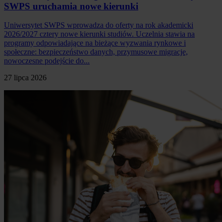
SWPS uruchamia nowe kierunki
Uniwersytet SWPS wprowadza do oferty na rok akademicki
2026/2027 cztery nowe kierunki studiów. Uczelnia stawia na
programy odpowiadające na bieżące wyzwania rynkowe i
społeczne: bezpieczeństwo danych, przymusowe migracje,
nowoczesne podejście do...
27 lipca 2026