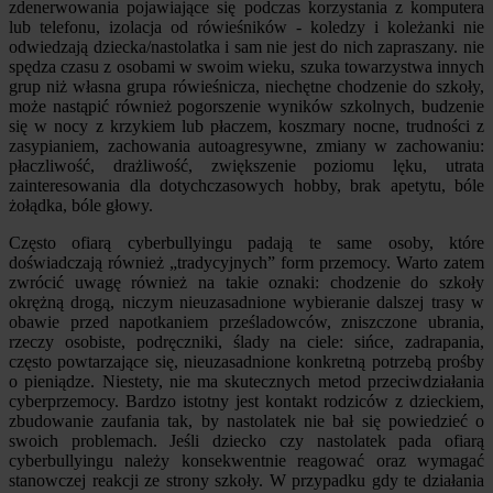
zdenerwowania pojawiające się podczas korzystania z komputera
lub telefonu, izolacja od rówieśników - koledzy i koleżanki nie
odwiedzają dziecka/nastolatka i sam nie jest do nich zapraszany. nie
spędza czasu z osobami w swoim wieku, szuka towarzystwa innych
grup niż własna grupa rówieśnicza, niechętne chodzenie do szkoły,
może nastąpić również pogorszenie wyników szkolnych, budzenie
się w nocy z krzykiem lub płaczem, koszmary nocne, trudności z
zasypianiem, zachowania autoagresywne, zmiany w zachowaniu:
płaczliwość, drażliwość, zwiększenie poziomu lęku, utrata
zainteresowania dla dotychczasowych hobby, brak apetytu, bóle
żołądka, bóle głowy.
Często ofiarą cyberbullyingu padają te same osoby, które
doświadczają również „tradycyjnych” form przemocy. Warto zatem
zwrócić uwagę również na takie oznaki: chodzenie do szkoły
okrężną drogą, niczym nieuzasadnione wybieranie dalszej trasy w
obawie przed napotkaniem prześladowców, zniszczone ubrania,
rzeczy osobiste, podręczniki, ślady na ciele: sińce, zadrapania,
często powtarzające się, nieuzasadnione konkretną potrzebą prośby
o pieniądze. Niestety, nie ma skutecznych metod przeciwdziałania
cyberprzemocy. Bardzo istotny jest kontakt rodziców z dzieckiem,
zbudowanie zaufania tak, by nastolatek nie bał się powiedzieć o
swoich problemach. Jeśli dziecko czy nastolatek pada ofiarą
cyberbullyingu należy konsekwentnie reagować oraz wymagać
stanowczej reakcji ze strony szkoły. W przypadku gdy te działania