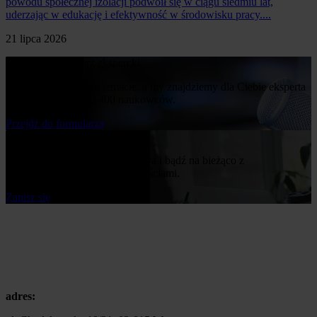
powodu społecznej izolacji podwoił się w ciągu siedmiu lat,
uderzając w edukację i efektywność w środowisku pracy....
21 lipca 2026
Poproś o komentarz ekspercki
Napisz nam o swoim temacie, a my znajdziemy dla Ciebie eksperta
z naszej bazy ponad 400 naukowców.
Przejdż do formularza
Bądź na bieżąco
Zapisz się do naszego newslettera i bądź na bieżąco z
publikowanymi przez nas nowościami.
Zapisz się
adres: