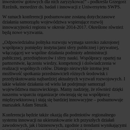
inwestorów gotowych dla nich zaryzykować” - podkreśla Grzegorz
Rzeźnik, menedżer ds. badań i innowacji z Uniwersytetu SWPS.
W ramach konferencji podsumowane zostaną dotychczasowe
działania samorządu województwa wspierające rozwój
innowacyjności regionu w okresie 2014-2017. Określone również
będą nowe wyzwania.
„Odpowiedzialna polityka rozwoju wymaga szeroko zakrojonej
współpracy pomiędzy instytucjami sfery publicznej i prywatnej,
włączającej we wspólne działania podmioty administracji
publicznej, przedsiębiorców i sfery nauki. Współpracy opartej na
partnerstwie, łączeniu wiedzy, kompetencji i doświadczenia w
realizacji wspólnych celów. Dlatego niezwykle istotna jest
możliwość spotkania przedstawicieli różnych środowisk i
przedyskutowania najbardziej aktualnych wyzwań rozwojowych. I
takie właśnie działania od wielu lat podejmuje samorząd
województwa mazowieckiego. Mamy nadzieję, że również dzięki
naszemu wsparciu organizacje otwierają się na współpracę
międzysektorową i stają się bardziej innowacyjne – podsumowuje
marszałek Adam Struzik.
Konferencja będzie także okazją dla podmiotów regionalnego
systemu innowacji na ukierunkowanie ich przyszłych działań
zawodowych, jak i biznesowych, zgodnie z trendami wynikającymi