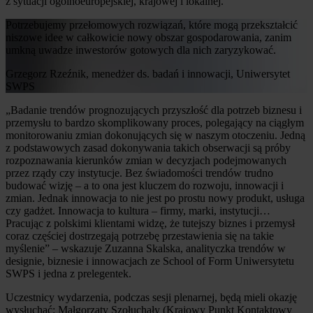
z sytuacji ogólnoeuropejskiej, krajowej i lokalnej.
Potrzebujemy przełomowych rozwiązań, które mogą przekształcić
niszowe idee w całkowicie nowy obszar gospodarowania, zanim
umkną uwadze inwestorów gotowych dla nich zaryzykować.
Grzegorz Rzeźnik, menedżer ds. badań i innowacji, Uniwersytet
SWPS
„Badanie trendów prognozujących przyszłość dla potrzeb biznesu i
przemysłu to bardzo skomplikowany proces, polegający na ciągłym
monitorowaniu zmian dokonujących się w naszym otoczeniu. Jedną
z podstawowych zasad dokonywania takich obserwacji są próby
rozpoznawania kierunków zmian w decyzjach podejmowanych
przez rządy czy instytucje. Bez świadomości trendów trudno
budować wizję – a to ona jest kluczem do rozwoju, innowacji i
zmian. Jednak innowacja to nie jest po prostu nowy produkt, usługa
czy gadżet. Innowacja to kultura – firmy, marki, instytucji…
Pracując z polskimi klientami widzę, że tutejszy biznes i przemysł
coraz częściej dostrzegają potrzebę przestawienia się na takie
myślenie” – wskazuje Zuzanna Skalska, analityczka trendów w
designie, biznesie i innowacjach ze School of Form Uniwersytetu
SWPS i jedna z prelegentek.
Uczestnicy wydarzenia, podczas sesji plenarnej, będą mieli okazję
wysłuchać: Małgorzaty Szołuchały (Krajowy Punkt Kontaktowy