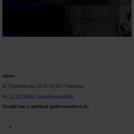
Przejdż do formularza
Bądź na bieżąco
Zapisz się do naszego newslettera i bądź na bieżąco z
publikowanymi przez nas nowościami.
Zapisz się
adres:
ul. Chodakowska 19/31, 03-815 Warszawa
tel.
22 517 96 00
,
swps@swps.edu.pl
Znajdź nas w mediach społecznościowych: