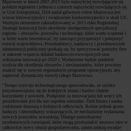
Mazowsze w latach 2007-2015 było najszybciej rozwijającym się
polskim regionem i jednym z czterech najszybciej rozwijających się
w Unii Europejskiej. Dziś nadal głównym celem Mazowsza jest
wzrost innowacyjności i zwiększenie konkurencyjności w skali UE.
Ważnym elementem zaktualizowanej w 2015 roku Regionalnej
Strategii Innowacji było określenie inteligentnych specjalizacji
regionu – obszarów, procesów i technologii, które warto wspierać i
w które warto inwestować, by znacząco przyspieszyć i polepszyć
rozwój województwa. Przedsiębiorcy, naukowcy i przedstawiciele
administracji publicznej spotkają się, by sprecyzować potrzeby firm
w zakresie wsparcia działań badawczo-rozwojowych oraz
wdrażania innowacji po 2020 r. Wydarzenie będzie punktem
wyjścia dla określenia obszarów i mechanizmów, które powinny
znaleźć się w nowym regionalnym programie operacyjnym, aby
zapewnić dynamiczny rozwój całego Mazowsza.
“Tempo rozwoju technologicznego spowodowało, że szybko
przystosowujemy się do kolejnych zmian i bardzo chętnie
korzystamy z nowinek. Podążanie za innowacjami lub wręcz ich
poszukiwanie jest dla nas zupełnie naturalne. Dziś biznes i nauka
codziennie donoszą o kolejnych odkryciach. Rośnie jednak grono
badaczy i dziennikarzy wskazujących, że mechanizmy wyłaniania
nowych pomysłów szwankują. Dlatego potrzebujemy
przełomowych rozwiązań, które mogą przekształcić niszowe idee w
całkowicie nowy obszar gospodarowania, zanim umkną uwadze