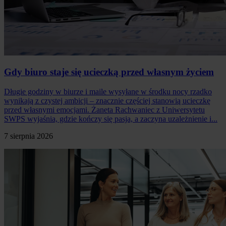
Gdy biuro staje się ucieczką przed własnym życiem
Długie godziny w biurze i maile wysyłane w środku nocy rzadko
wynikają z czystej ambicji – znacznie częściej stanowią ucieczkę
przed własnymi emocjami. Żaneta Rachwaniec z Uniwersytetu
SWPS wyjaśnia, gdzie kończy się pasja, a zaczyna uzależnienie i...
7 sierpnia 2026