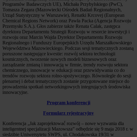
Programów Badawczych UE), Michała Przybylskiego (PwC),
Tomasza Zegara (Mazowiecki Ośrodek Badań Regionalnych,
Urząd Statystyczny w Warszawie), Renatki Krcovej (European
Chemical Regions Network) oraz Pawła Packa (Agencja Rozwoju
Przemysłu S.A.). Głos zabierze także Renata Calak, zastępca
dyrektora Departamentu Strategii Rozwoju w resorcie inwestycji i
rozwoju oraz Marcin Wajda Dyrektor Departamentu Rozwoju
Regionalnego i Funduszy Europejskich Urzędu Marszałkowskiego
Województwa Mazowieckiego. Podczas sesji tematycznych zostaną
poruszone następujące kwestie: rozwój sektora technologii
kosmicznych, tworzenie nowych modeli biznesowych oraz
zarządzanie zmianą i innowacją w firmie, trendy rozwoju sektora
chemicznego, innowacje w edukacji oraz przewidywania co do
trendów rozwoju sektora rolno-spożywczego. Równolegle do sesji
plenarnej i debat tematycznych zostanie przygotowane miejsce do
prowadzenia spotkań networkingowych integrujących środowiska
innowacyjne.
Program konferencji
Formularz rejestracyjny
Konferencja „Jak zaprojektować́ rozwój – nowe wyzwania dla
inteligentnej specjalizacji Mazowsza” odbędzie się 9 maja 2018 r. w
siedzibie Uniwersytetu SWPS, ul. Chodakowska 19/31 w