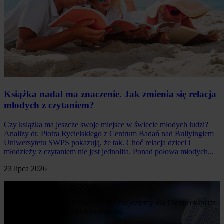
Książka nadal ma znaczenie. Jak zmienia się relacja
młodych z czytaniem?
Czy książka ma jeszcze swoje miejsce w świecie młodych ludzi?
Analizy dr. Piotra Rycielskiego z Centrum Badań nad Bullyingiem
Uniwersytetu SWPS pokazują, że tak. Choć relacja dzieci i
młodzieży z czytaniem nie jest jednolita. Ponad połowa młodych...
23 lipca 2026
Poproś o komentarz ekspercki
Napisz nam o swoim temacie, a my znajdziemy dla Ciebie eksperta
z naszej bazy ponad 400 naukowców.