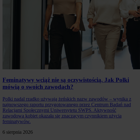
Feminatywy wciąż nie są oczywistością. Jak Polki
mówią o swoich zawodach?
Polki nadal rzadko używają żeńskich nazw zawodów – wynika z
najnowszego raportu przygotowanego przez Centrum Badań nad
Relacjami Społecznymi Uniwersytetu SWPS. Aktywność
zawodowa kobiet okazała się znaczącym czynnikiem użycia
feminatywów.
6 sierpnia 2026