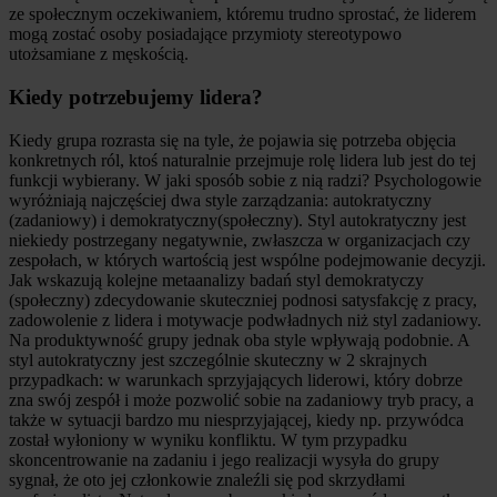
ze społecznym oczekiwaniem, któremu trudno sprostać, że liderem
mogą zostać osoby posiadające przymioty stereotypowo
utożsamiane z męskością.
Kiedy potrzebujemy lidera?
Kiedy grupa rozrasta się na tyle, że pojawia się potrzeba objęcia
konkretnych ról, ktoś naturalnie przejmuje rolę lidera lub jest do tej
funkcji wybierany. W jaki sposób sobie z nią radzi? Psychologowie
wyróżniają najczęściej dwa style zarządzania: autokratyczny
(zadaniowy) i demokratyczny(społeczny). Styl autokratyczny jest
niekiedy postrzegany negatywnie, zwłaszcza w organizacjach czy
zespołach, w których wartością jest wspólne podejmowanie decyzji.
Jak wskazują kolejne metaanalizy badań styl demokratyczy
(społeczny) zdecydowanie skuteczniej podnosi satysfakcję z pracy,
zadowolenie z lidera i motywacje podwładnych niż styl zadaniowy.
Na produktywność grupy jednak oba style wpływają podobnie. A
styl autokratyczny jest szczególnie skuteczny w 2 skrajnych
przypadkach: w warunkach sprzyjających liderowi, który dobrze
zna swój zespół i może pozwolić sobie na zadaniowy tryb pracy, a
także w sytuacji bardzo mu niesprzyjającej, kiedy np. przywódca
został wyłoniony w wyniku konfliktu. W tym przypadku
skoncentrowanie na zadaniu i jego realizacji wysyła do grupy
sygnał, że oto jej członkowie znaleźli się pod skrzydłami