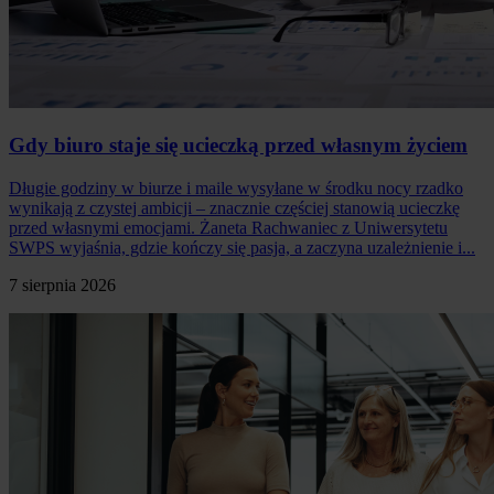
Gdy biuro staje się ucieczką przed własnym życiem
Długie godziny w biurze i maile wysyłane w środku nocy rzadko
wynikają z czystej ambicji – znacznie częściej stanowią ucieczkę
przed własnymi emocjami. Żaneta Rachwaniec z Uniwersytetu
SWPS wyjaśnia, gdzie kończy się pasja, a zaczyna uzależnienie i...
7 sierpnia 2026