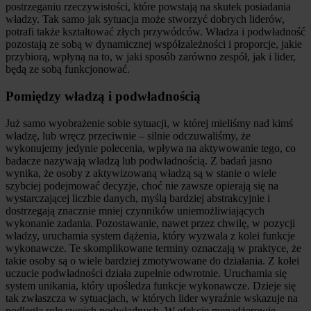
postrzeganiu rzeczywistości, które powstają na skutek posiadania
władzy. Tak samo jak sytuacja może stworzyć dobrych liderów,
potrafi także kształtować złych przywódców. Władza i podwładność
pozostają ze sobą w dynamicznej współzależności i proporcje, jakie
przybiorą, wpłyną na to, w jaki sposób zarówno zespół, jak i lider,
będą ze sobą funkcjonować.
Pomiędzy władzą i podwładnością
Już samo wyobrażenie sobie sytuacji, w której mieliśmy nad kimś
władzę, lub wręcz przeciwnie – silnie odczuwaliśmy, że
wykonujemy jedynie polecenia, wpływa na aktywowanie tego, co
badacze nazywają władzą lub podwładnością. Z badań jasno
wynika, że osoby z aktywizowaną władzą są w stanie o wiele
szybciej podejmować decyzje, choć nie zawsze opierają się na
wystarczającej liczbie danych, myślą bardziej abstrakcyjnie i
dostrzegają znacznie mniej czynników uniemożliwiających
wykonanie zadania. Pozostawanie, nawet przez chwilę, w pozycji
władzy, uruchamia system dążenia, który wyzwala z kolei funkcje
wykonawcze. Te skomplikowane terminy oznaczają w praktyce, że
takie osoby są o wiele bardziej zmotywowane do działania. Z kolei
uczucie podwładności działa zupełnie odwrotnie. Uruchamia się
system unikania, który upośledza funkcje wykonawcze. Dzieje się
tak zwłaszcza w sytuacjach, w których lider wyraźnie wskazuje na
podległą rolę swoich podwładnych. W efekcie menadżerowie