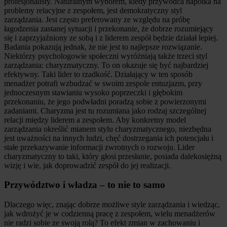
profesjonalisty. Naturalnym wyborem, kiedy przywódca napotka na
problemy relacyjne z zespołem, jest demokratyczny styl
zarządzania. Jest często preferowany ze względu na próbę
łagodzenia zastanej sytuacji i przekonanie, że dobrze rozumiejący
się i zaprzyjaźniony ze sobą i z liderem zespół będzie działał lepiej.
Badania pokazują jednak, że nie jest to najlepsze rozwiązanie.
Niektórzy psychologowie społeczni wyróżniają także trzeci styl
zarządzania: charyzmatyczny. To on okazuje się być najbardziej
efektywny. Taki lider to rzadkość. Działający w ten sposób
menadżer potrafi wzbudzać w swoim zespole entuzjazm, przy
jednoczesnym stawianiu wysoko poprzeczki i głębokim
przekonaniu, że jego podwładni poradzą sobie z powierzonymi
zadaniami. Charyzma jest tu rozumiana jako rodzaj szczególnej
relacji między liderem a zespołem. Aby konkretny model
zarządzania określić mianem stylu charyzmatycznego, niezbędna
jest uważności na innych ludzi, chęć dostrzegania ich potencjału i
stałe przekazywanie informacji zwrotnych o rozwoju. Lider
charyzmatyczny to taki, który głosi przesłanie, posiada dalekosiężną
wizję i wie, jak doprowadzić zespół do jej realizacji.
Przywództwo i władza – to nie to samo
Dlaczego więc, znając dobrze możliwe style zarządzania i wiedząc,
jak wdrożyć je w codzienną pracę z zespołem, wielu menadżerów
nie radzi sobie ze swoją rolą? To efekt zmian w zachowaniu i