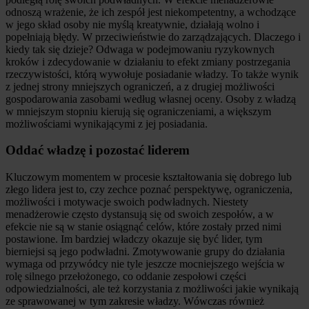
odnoszą wrażenie, że ich zespół jest niekompetentny, a wchodzące
w jego skład osoby nie myślą kreatywnie, działają wolno i
popełniają błędy. W przeciwieństwie do zarządzających. Dlaczego i
kiedy tak się dzieje? Odwaga w podejmowaniu ryzykownych
kroków i zdecydowanie w działaniu to efekt zmiany postrzegania
rzeczywistości, którą wywołuje posiadanie władzy. To także wynik
z jednej strony mniejszych ograniczeń, a z drugiej możliwości
gospodarowania zasobami według własnej oceny. Osoby z władzą
w mniejszym stopniu kierują się ograniczeniami, a większym
możliwościami wynikającymi z jej posiadania.
Oddać władzę i pozostać liderem
Kluczowym momentem w procesie kształtowania się dobrego lub
złego lidera jest to, czy zechce poznać perspektywę, ograniczenia,
możliwości i motywacje swoich podwładnych. Niestety
menadżerowie często dystansują się od swoich zespołów, a w
efekcie nie są w stanie osiągnąć celów, które zostały przed nimi
postawione. Im bardziej władczy okazuje się być lider, tym
bierniejsi są jego podwładni. Zmotywowanie grupy do działania
wymaga od przywódcy nie tyle jeszcze mocniejszego wejścia w
rolę silnego przełożonego, co oddanie zespołowi części
odpowiedzialności, ale też korzystania z możliwości jakie wynikają
ze sprawowanej w tym zakresie władzy. Wówczas również