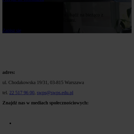
Bądź na bieżąco
Zapisz się do naszego newslettera i bądź na bieżąco z
publikowanymi przez nas nowościami.
Zapisz się
adres:
ul. Chodakowska 19/31, 03-815 Warszawa
tel.
22 517 96 00
,
swps@swps.edu.pl
Znajdź nas w mediach społecznościowych: