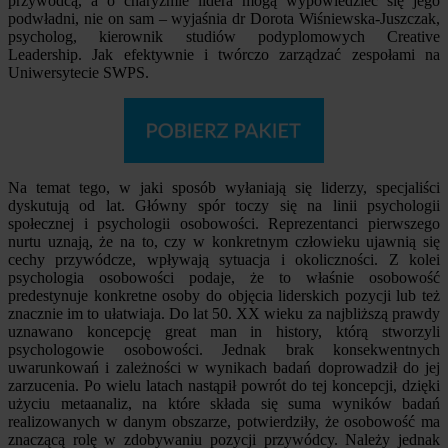
przywódcą, a o charyzmie lidera mogą wypowiedzieć się jego
podwładni, nie on sam – wyjaśnia dr Dorota Wiśniewska-Juszczak,
psycholog, kierownik studiów podyplomowych Creative
Leadership. Jak efektywnie i twórczo zarządzać zespołami na
Uniwersytecie SWPS.
Na temat tego, w jaki sposób wyłaniają się liderzy, specjaliści
dyskutują od lat. Główny spór toczy się na linii psychologii
społecznej i psychologii osobowości. Reprezentanci pierwszego
nurtu uznają, że na to, czy w konkretnym człowieku ujawnią się
cechy przywódcze, wpływają sytuacja i okoliczności. Z kolei
psychologia osobowości podaje, że to właśnie osobowość
predestynuje konkretne osoby do objęcia liderskich pozycji lub też
znacznie im to ułatwiaja. Do lat 50. XX wieku za najbliższą prawdy
uznawano koncepcję great man in history, którą stworzyli
psychologowie osobowości. Jednak brak konsekwentnych
uwarunkowań i zależności w wynikach badań doprowadził do jej
zarzucenia. Po wielu latach nastąpił powrót do tej koncepcji, dzięki
użyciu metaanaliz, na które składa się suma wyników badań
realizowanych w danym obszarze, potwierdziły, że osobowość ma
znaczącą rolę w zdobywaniu pozycji przywódcy. Należy jednak