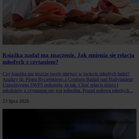
Książka nadal ma znaczenie. Jak zmienia się relacja
młodych z czytaniem?
Czy książka ma jeszcze swoje miejsce w świecie młodych ludzi?
Analizy dr. Piotra Rycielskiego z Centrum Badań nad Bullyingiem
Uniwersytetu SWPS pokazują, że tak. Choć relacja dzieci i
młodzieży z czytaniem nie jest jednolita. Ponad połowa młodych...
23 lipca 2026
Poproś o komentarz ekspercki
Napisz nam o swoim temacie, a my znajdziemy dla Ciebie eksperta
z naszej bazy ponad 400 naukowców.
Przejdż do formularza