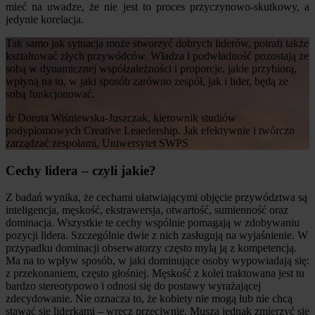
mieć na uwadze, że nie jest to proces przyczynowo-skutkowy, a
jedynie korelacja.
Tak samo jak sytuacja może stworzyć dobrych liderów, potrafi także
kształtować złych przywódców. Władza i podwładność pozostają ze
sobą w dynamicznej współzależności i proporcje, jakie przybiorą,
wpłyną na to, w jaki sposób zarówno zespół, jak i lider, będą ze
sobą funkcjonować.
dr Dorota Wiśniewska-Juszczak, kierownik studiów
podyplomowych Creative Leaedership. Jak efektywnie i twórczo
zarządzać zespołami, Uniwersytet SWPS
Cechy lidera – czyli jakie?
Z badań wynika, że cechami ułatwiającymi objęcie przywództwa są
inteligencja, męskość, ekstrawersja, otwartość, sumienność oraz
dominacja. Wszystkie te cechy wspólnie pomagają w zdobywaniu
pozycji lidera. Szczególnie dwie z nich zasługują na wyjaśnienie. W
przypadku dominacji obserwatorzy często mylą ją z kompetencją.
Ma na to wpływ sposób, w jaki dominujące osoby wypowiadają się:
z przekonaniem, często głośniej. Męskość z kolei traktowana jest tu
bardzo stereotypowo i odnosi się do postawy wyrażającej
zdecydowanie. Nie oznacza to, że kobiety nie mogą lub nie chcą
stawać się liderkami – wręcz przeciwnie. Muszą jednak zmierzyć się