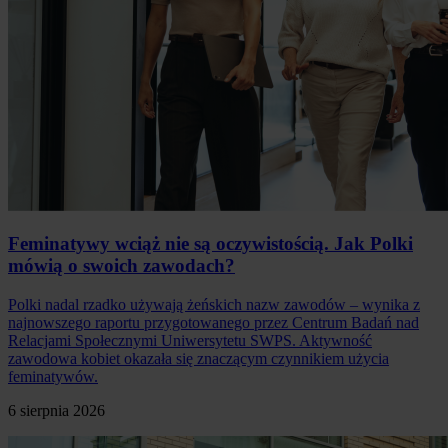
Feminatywy wciąż nie są oczywistością. Jak Polki
mówią o swoich zawodach?
Polki nadal rzadko używają żeńskich nazw zawodów – wynika z
najnowszego raportu przygotowanego przez Centrum Badań nad
Relacjami Społecznymi Uniwersytetu SWPS. Aktywność
zawodowa kobiet okazała się znaczącym czynnikiem użycia
feminatywów.
6 sierpnia 2026