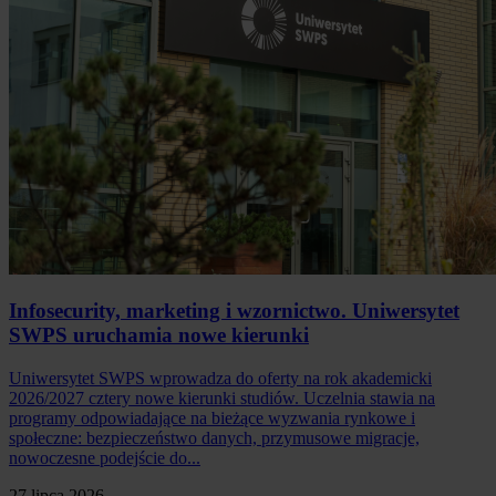
Infosecurity, marketing i wzornictwo. Uniwersytet
SWPS uruchamia nowe kierunki
Uniwersytet SWPS wprowadza do oferty na rok akademicki
2026/2027 cztery nowe kierunki studiów. Uczelnia stawia na
programy odpowiadające na bieżące wyzwania rynkowe i
społeczne: bezpieczeństwo danych, przymusowe migracje,
nowoczesne podejście do...
27 lipca 2026