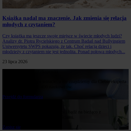
Książka nadal ma znaczenie. Jak zmienia się relacja
młodych z czytaniem?
Czy książka ma jeszcze swoje miejsce w świecie młodych ludzi?
Analizy dr. Piotra Rycielskiego z Centrum Badań nad Bullyingiem
Uniwersytetu SWPS pokazują, że tak. Choć relacja dzieci i
młodzieży z czytaniem nie jest jednolita. Ponad połowa młodych...
23 lipca 2026
Poproś o komentarz ekspercki
Napisz nam o swoim temacie, a my znajdziemy dla Ciebie eksperta
z naszej bazy ponad 400 naukowców.
Przejdż do formularza
Bądź na bieżąco
Zapisz się do naszego newslettera i bądź na bieżąco z
publikowanymi przez nas nowościami.
Zapisz się