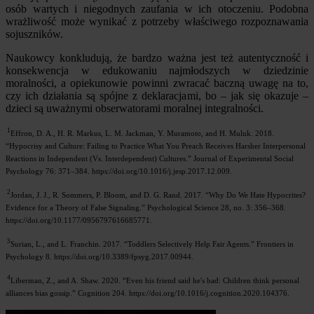
osób wartych i niegodnych zaufania w ich otoczeniu. Podobna
wrażliwość może wynikać z potrzeby właściwego rozpoznawania
sojuszników.
Naukowcy konkludują, że bardzo ważna jest też autentyczność i
konsekwencja w edukowaniu najmłodszych w dziedzinie
moralności, a opiekunowie powinni zwracać baczną uwagę na to,
czy ich działania są spójne z deklaracjami, bo – jak się okazuje –
dzieci są uważnymi obserwatorami moralnej integralności.
1
Effron, D. A., H. R. Markus, L. M. Jackman, Y. Muramoto, and H. Muluk. 2018.
“Hypocrisy and Culture: Failing to Practice What You Preach Receives Harsher Interpersonal
Reactions in Independent (Vs. Interdependent) Cultures.” Journal of Experimental Social
Psychology 76: 371–384. https://doi.org/10.1016/j.jesp.2017.12.009.
2
Jordan, J. J., R. Sommers, P. Bloom, and D. G. Rand. 2017. “Why Do We Hate Hypocrites?
Evidence for a Theory of False Signaling.” Psychological Science 28, no. 3: 356–368.
https://doi.org/10.1177/0956797616685771.
3
Surian, L., and L. Franchin. 2017. “Toddlers Selectively Help Fair Agents.” Frontiers in
Psychology 8. https://doi.org/10.3389/fpsyg.2017.00944.
4
Liberman, Z., and A. Shaw. 2020. “Even his friend said he's bad: Children think personal
alliances bias gossip.” Cognition 204. https://doi.org/10.1016/j.cognition.2020.104376.