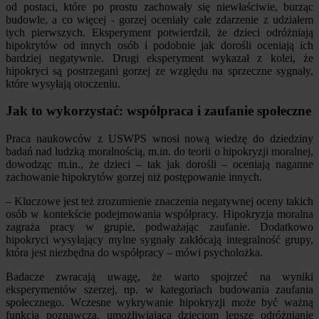
od postaci, które po prostu zachowały się niewłaściwie, burząc
budowle, a co więcej - gorzej oceniały całe zdarzenie z udziałem
tych pierwszych. Eksperyment potwierdził, że dzieci odróżniają
hipokrytów od innych osób i podobnie jak dorośli oceniają ich
bardziej negatywnie. Drugi eksperyment wykazał z kolei, że
hipokryci są postrzegani gorzej ze względu na sprzeczne sygnały,
które wysyłają otoczeniu.
Jak to wykorzystać: współpraca i zaufanie społeczne
Praca naukowców z USWPS wnosi nową wiedzę do dziedziny
badań nad ludzką moralnością, m.in. do teorii o hipokryzji moralnej,
dowodząc m.in., że dzieci – tak jak dorośli – oceniają naganne
zachowanie hipokrytów gorzej niż postępowanie innych.
– Kluczowe jest też zrozumienie znaczenia negatywnej oceny takich
osób w kontekście podejmowania współpracy. Hipokryzja moralna
zagraża pracy w grupie, podważając zaufanie. Dodatkowo
hipokryci wysyłający mylne sygnały zakłócają integralność grupy,
która jest niezbędna do współpracy – mówi psycholożka.
Badacze zwracają uwagę, że warto spojrzeć na wyniki
eksperymentów szerzej, np. w kategoriach budowania zaufania
społecznego. Wczesne wykrywanie hipokryzji może być ważną
funkcją poznawczą, umożliwiającą dzieciom lepsze odróżnianie