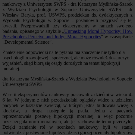
naukowcy z Uniwersytetu SWPS - dra Katarzyna Myślińska-Szarek
z Wydziału Psychologii w Sopocie Uniwersytetu SWPS i dr
Wiesław Baryła, prof. USWPS, prodziekan ds. dydaktycznych z
Wydziału Psychologii w Sopocie - postanowili przyjrzeć się tej
kwestii. Przeprowadzili trzy eksperymenty w ramach swojego
badania, opisanego w artykule „
Unmasking Moral Hypocrisy: How
Preschoolers Perceive and Judge Moral Hypocrites
” w czasopiśmie
„Developmental Science”.
Znalezienie odpowiedzi na te pytania ma znaczenie nie tylko dla
psychologii rozwojowej i społecznej, ale może również dostarczyć
wyjaśnień, skąd biorą się osądy dorosłych na temat hipokryzji
moralnej.
dra Katarzyna Myślińska-Szarek z Wydziału Psychologii w Sopocie
Uniwersytetu SWPS
W serii eksperymentów naukowcy pracowali z dziećmi w wieku 4-
6 lat. W jednym z nich przedszkolaki oglądały wideo z udziałem
pacynek w kształcie zwierząt, w którym jedna budowała wieżę z
klocków, a druga następnie ją psuła. Jedna z pacynek
reprezentowała postawę hipokryzji moralnej, a więc pozornie
przestrzegała norm moralnych, ale jej zachowanie temu przeczyło.
Dzięki zamianie ról w scenkach naukowcy byli w stanie
potwierdzić postawione hipotezy: dzieci gorzej oceniały hipokrytów