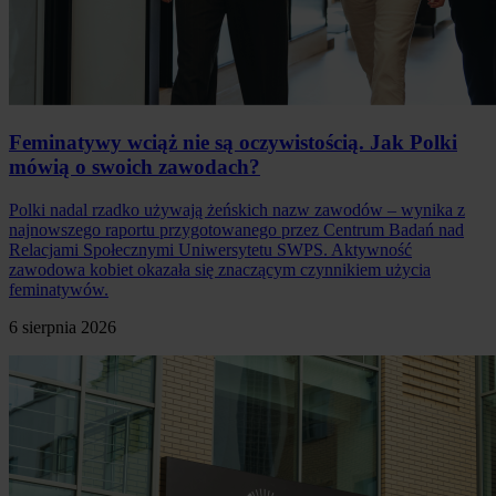
Feminatywy wciąż nie są oczywistością. Jak Polki
mówią o swoich zawodach?
Polki nadal rzadko używają żeńskich nazw zawodów – wynika z
najnowszego raportu przygotowanego przez Centrum Badań nad
Relacjami Społecznymi Uniwersytetu SWPS. Aktywność
zawodowa kobiet okazała się znaczącym czynnikiem użycia
feminatywów.
6 sierpnia 2026