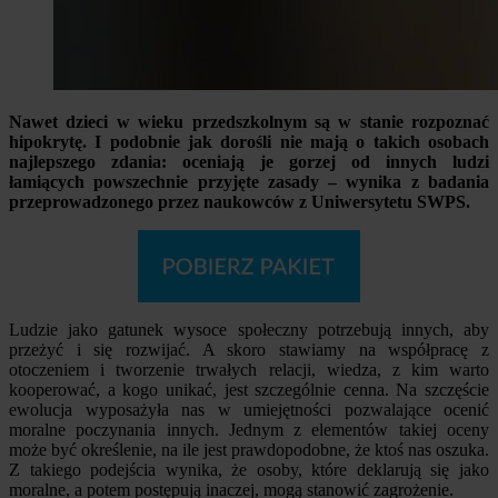
Nawet dzieci w wieku przedszkolnym są w stanie rozpoznać
hipokrytę. I podobnie jak dorośli nie mają o takich osobach
najlepszego zdania: oceniają je gorzej od innych ludzi
łamiących powszechnie przyjęte zasady – wynika z badania
przeprowadzonego przez naukowców z Uniwersytetu SWPS.
Ludzie jako gatunek wysoce społeczny potrzebują innych, aby
przeżyć i się rozwijać. A skoro stawiamy na współpracę z
otoczeniem i tworzenie trwałych relacji, wiedza, z kim warto
kooperować, a kogo unikać, jest szczególnie cenna. Na szczęście
ewolucja wyposażyła nas w umiejętności pozwalające ocenić
moralne poczynania innych. Jednym z elementów takiej oceny
może być określenie, na ile jest prawdopodobne, że ktoś nas oszuka.
Z takiego podejścia wynika, że osoby, które deklarują się jako
moralne, a potem postępują inaczej, mogą stanowić zagrożenie.