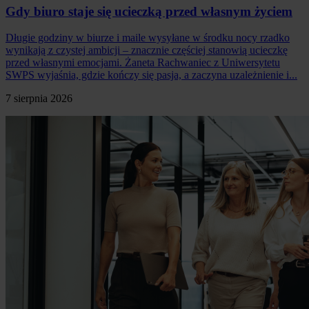
Gdy biuro staje się ucieczką przed własnym życiem
Długie godziny w biurze i maile wysyłane w środku nocy rzadko
wynikają z czystej ambicji – znacznie częściej stanowią ucieczkę
przed własnymi emocjami. Żaneta Rachwaniec z Uniwersytetu
SWPS wyjaśnia, gdzie kończy się pasja, a zaczyna uzależnienie i...
7 sierpnia 2026