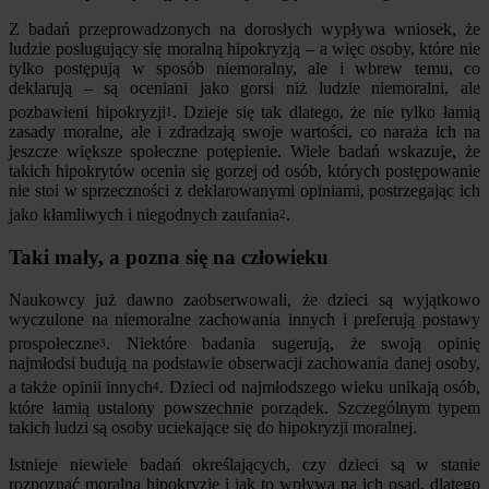
Z badań przeprowadzonych na dorosłych wypływa wniosek, że
ludzie posługujący się moralną hipokryzją – a więc osoby, które nie
tylko postępują w sposób niemoralny, ale i wbrew temu, co
deklarują – są oceniani jako gorsi niż ludzie niemoralni, ale
pozbawieni hipokryzji
. Dzieje się tak dlatego, że nie tylko łamią
1
zasady moralne, ale i zdradzają swoje wartości, co naraża ich na
jeszcze większe społeczne potępienie. Wiele badań wskazuje, że
takich hipokrytów ocenia się gorzej od osób, których postępowanie
nie stoi w sprzeczności z deklarowanymi opiniami, postrzegając ich
jako kłamliwych i niegodnych zaufania
.
2
Taki mały, a pozna się na człowieku
Naukowcy już dawno zaobserwowali, że dzieci są wyjątkowo
wyczulone na niemoralne zachowania innych i preferują postawy
prospołeczne
. Niektóre badania sugerują, że swoją opinię
3
najmłodsi budują na podstawie obserwacji zachowania danej osoby,
a także opinii innych
. Dzieci od najmłodszego wieku unikają osób,
4
które łamią ustalony powszechnie porządek. Szczególnym typem
takich ludzi są osoby uciekające się do hipokryzji moralnej.
Istnieje niewiele badań określających, czy dzieci są w stanie
rozpoznać moralną hipokryzję i jak to wpływa na ich osąd, dlatego