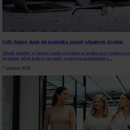
Gdy biuro staje się ucieczką przed własnym życiem
Długie godziny w biurze i maile wysyłane w środku nocy rzadko wyn
wyjaśnia, gdzie kończy się pasja, a zaczyna uzależnienie i...
7 sierpnia 2026