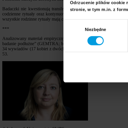
Odrzucenie plików cookie 
Badaczki nie kwestionują transferu międzypokoleniowego – zarów
stronie, w tym m.in. z form
codzienne rytuały oraz kontynuować na własnych zasadach to, co re
wszystkie rodzinne rytuały mają charakter więziotwórczy.
Wybór
***
Niezbędne
zgody
Analizowany materiał empiryczny został zgromadzony techniką in
badanie podłużne” (GEMTRA; badania finansowane przez Narodowe Ce
34 wywiadów (17 kobiet z dwóch pokoleń). Więcej w artykule: M. Bu
53.