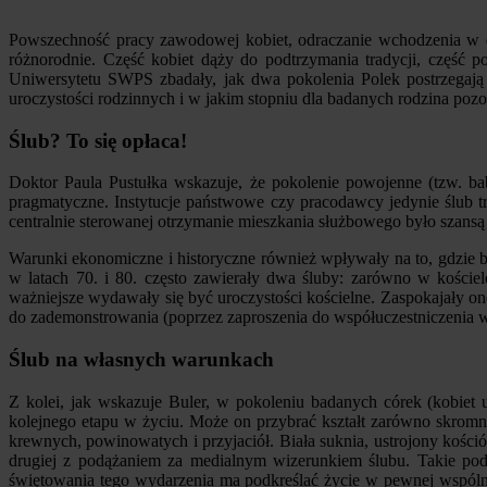
Powszechność pracy zawodowej kobiet, odraczanie wchodzenia w dor
różnorodnie. Część kobiet dąży do podtrzymania tradycji, część
Uniwersytetu SWPS zbadały, jak dwa pokolenia Polek postrzegaj
uroczystości rodzinnych i w jakim stopniu dla badanych rodzina pozo
Ślub? To się opłaca!
Doktor Paula Pustułka wskazuje, że pokolenie powojenne (tzw. b
pragmatyczne. Instytucje państwowe czy pracodawcy jedynie ślub tr
centralnie sterowanej otrzymanie mieszkania służbowego było szansą
Warunki ekonomiczne i historyczne również wpływały na to, gdzie b
w latach 70. i 80. często zawierały dwa śluby: zarówno w kościel
ważniejsze wydawały się być uroczystości kościelne. Zaspokajały on
do zademonstrowania (poprzez zaproszenia do współuczestniczenia w
Ślub na własnych warunkach
Z kolei, jak wskazuje Buler, w pokoleniu badanych córek (kobiet 
kolejnego etapu w życiu. Może on przybrać kształt zarówno skrom
krewnych, powinowatych i przyjaciół. Biała suknia, ustrojony kośció
drugiej z podążaniem za medialnym wizerunkiem ślubu. Takie pode
świętowania tego wydarzenia ma podkreślać życie w pewnej wspólno