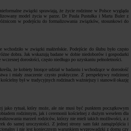
nieformalne związki sprawiają, że życie rodzinne w Polsce wygląda
lizowany model życia w parze. Dr Paula Pustułka i Marta Buler z
różnicom w podejściu do formalizowania związków, stosunkowi do
 wchodziło w związki małżeńskie. Podejście do ślubu było często
ą różne dobra. Jak wskazują badane w dobie niedoborów i gospodarki
wczesnej dorosłości, często niedługo po uzyskaniu pełnoletności.
reśla, że kobiety biorące udział w badaniu i wchodzące w dorosłość
stwa i miały znaczenie czysto praktyczne. Z perspektywy rodzinnej
kościelny był w tradycyjnych rodzinach ważniejszy i stanowił okazję
zej jako rytuał, który może, ale nie musi być punktem początkowym
biadem rodzinnym, jak i ceremonii kościelnej z dużym weselem dla
ealizowania marzeń rodziców, którzy nie mieli takich możliwości, a z
k do samej uroczystości. Z jednej strony sam fakt zamążpójścia i
opcjonalny i nie jest koniecznym warunkiem wyprowadzki z domu czy