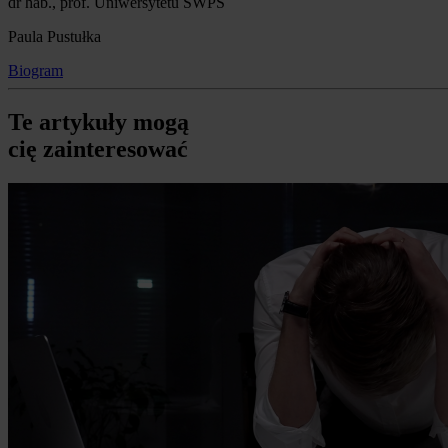
dr hab., prof. Uniwersytetu SWPS
Paula Pustułka
Biogram
Te artykuły mogą
cię zainteresować