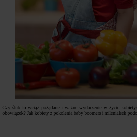
Czy ślub to wciąż pożądane i ważne wydarzenie w życiu kobiety?
obowiązek? Jak kobiety z pokolenia baby boomers i milenialsek podc