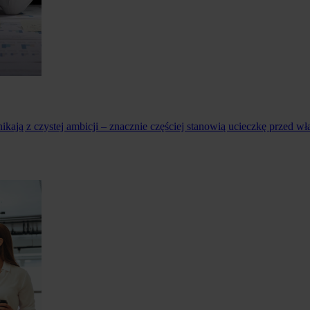
ikają z czystej ambicji – znacznie częściej stanowią ucieczkę prze