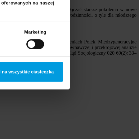
i oferowanych na naszej
, że badane milenialski pragną włączać starsze pokolenia w nowe
 może być istotne demonstrowanie rodzinności, o tyle dla młodszego
Marketing
 do macierzyństwa w trzech pokoleniach Polek. Międzygeneracyjne
t opiera się na pogłębionej, porównawczej i przekrojowej analizie
zy ciągłością a zmianą, [w:] Przegląd Socjologiczny 020 69(2): 33–
 na wszystkie ciasteczka