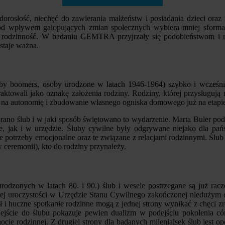
osłość, niechęć do zawierania małżeństw i posiadania dzieci oraz 
 pod wpływem galopujących zmian społecznych wybiera mniej sforma
ą rodzinność. W badaniu GEMTRA przyjrzały się podobieństwom i 
staje ważna.
aby boomers, osoby urodzone w latach 1946-1964) szybko i wcześnie
aktowali jako oznakę założenia rodziny. Rodziny, której przysługuj
 na autonomię i zbudowanie własnego ogniska domowego już na etapie 
rano ślub i w jaki sposób świętowano to wydarzenie. Marta Buler podk
e, jak i w urzędzie. Śluby cywilne były odgrywane niejako dla pań
e potrzeby emocjonalne oraz te związane z relacjami rodzinnymi. Ślub 
 ceremonii), kto do rodziny przynależy.
urodzonych w latach 80. i 90.) ślub i wesele postrzegane są już rac
nej uroczystości w Urzędzie Stanu Cywilnego zakończonej niedużym o
ł i huczne spotkanie rodzinne mogą z jednej strony wynikać z chęci zr
jście do ślubu pokazuje pewien dualizm w podejściu pokolenia córe
cie rodzinnej. Z drugiej strony dla badanych milenialsek ślub jest 