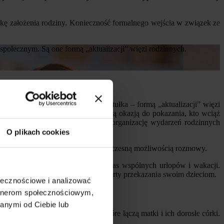
nakę założenia rodziny. Konieczność formalnego wejścia w związek ze
społecznym. Są one formą „aktualizacji” więzi rodzinnych.
m. Są one – jak to ujmuje dr Pustułka – formą „aktualizacji” więzi
ci – chrzty, komunie czy imieniny są okazją do pokazania, kto wciąż
czy obu pokoleń kobiet, mimo że za organizację wydarzeń rodzinnych
O plikach cookies
ularnością spotkań przy stole i jednoczesną możliwością rozmowy.
lko przy stole, ale również podczas wspólnych urlopów i wakacji.
zą w tej formie praktyk element warty przekazania swoim dzieciom.
ołecznościowe i analizować
artnerom społecznościowym,
anymi od Ciebie lub
wyjazdy czy zainteresowania, które łączą matki i ich dorosłe córki.