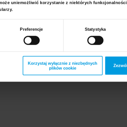
może uniemożliwić korzystanie z niektórych funkcjonalnośc
no dużych spotkań, jak i codziennych rytuałów. Okazuje się bowiem
ularzy.
alizowały i realizują ich matki. O ile więc dla starszego pokolenia
Preferencje
Statystyka
dywidualnego wywiadu pogłębionego i pochodzi z badania „Tranzycja
ntrum Nauki, grant Sonata, nr projektu 2017/26/D/HS6/00605). Teks
ler, P. Pustułka, Dwa pokolenia Polek w praktykach rodzinnych. Międ
Korzystaj wyłącznie z niezbędnych
Zezwól
plików cookie