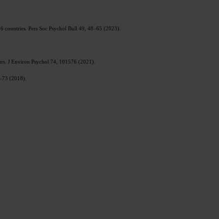
 56 countries. Pers Soc Psychol Bull 49, 48–65 (2023).
igns. J Environ Psychol 74, 101576 (2021).
5–73 (2018).