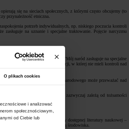
pierają się na sieciach społecznych, z którymi często obcujemy (to
czy przynależność etniczna.
zaspokojenia potrzeb indywidualnych, np. niskiego poczucia kontroli
e zasługuje na uznanie i specjalne traktowanie. Pojęcie narcyzmu
 się ze stwierdzeniami takimi jak: "Mój naród zasługuje na specjalne
 o wspomnienie negatywnej sytuacji, w której nie mieli kontroli nad
d którą mieli kontrolę.
1
O plikach cookies
 o utrzymanie i ochronę wizerunku narodowego może przeważać nad
łaniami. Postawy ludzi wobec nich zazwyczaj zależą od tożsamości
ołecznościowe i analizować
artnerom społecznościowym,
anymi od Ciebie lub
ty of Kent – na podstawie analizy dostępnej literatury naukowej –
ązanych z ochroną zdrowia i ochroną środowiska.