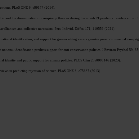
intentions. PLoS ONE 9, e89177 (2014).
elief in and the dissemination of conspiracy theories during the covid-19 pandemic: evidence from
vellianism and collective narcissism. Pers. Individ. Differ. 171, 110559 (2021).
sm, national identification, and support for greenwashing versus genuine proenvironmental campa
ic national identification predicts support for anti-conservation policies. J Environ Psychol 59, 6
onal identity and public support for climate policies. PLOS Clim 2, e0000146 (2023).
dviews in predicting rejection of science. PLoS ONE 8, e75637 (2013).