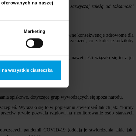
i oferowanych na naszej
łaniami. Postawy ludzi wobec nich zazwyczaj zależą od tożsamości
SWPS.
Marketing
 były skłonne zaakceptować negatywne konsekwencje zdrowotne dla
ie mogłoby ujawnić wyższą liczbę zakażeń, co z kolei szkodziłoby
jeszcze przed innymi krajami, nawet jeśli wiązało się to z jej
 na wszystkie ciasteczka
onania spiskowe, dotyczące grup wywodzących się spoza narodu.
zepień. Wyrażało się to w popieraniu stwierdzeń takich jak: "Firmy
 przeciw grypie pozwala rządowi na monitorowanie osób starszych
tyczących pandemii COVID-19 (oddają je stwierdzenia takie jak: