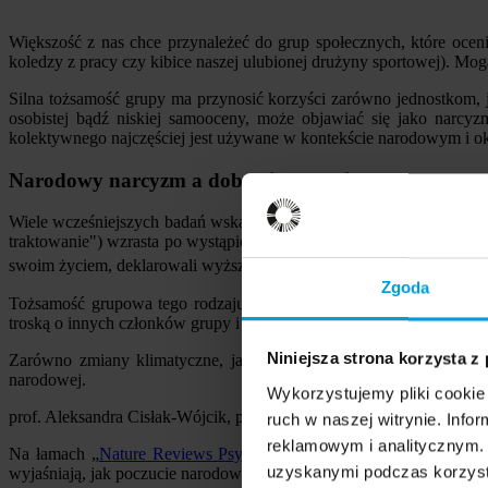
Większość z nas chce przynależeć do grup społecznych, które oceni
koledzy z pracy czy kibice naszej ulubionej drużyny sportowej). Mog
Silna tożsamość grupy ma przynosić korzyści zarówno jednostkom, ja
osobistej bądź niskiej samooceny, może objawiać się jako narcyz
kolektywnego najczęściej jest używane w kontekście narodowym i o
Narodowy narcyzm a dobro jednostki
Wiele wcześniejszych badań wskazuje, że narodowy narcyzm (zwykle oc
traktowanie") wzrasta po wystąpieniu zagrożeń dla osobistych potrz
swoim życiem, deklarowali wyższy poziom narodowego narcyzmu w p
Zgoda
Tożsamość grupowa tego rodzaju skoncentrowana jest na ochronie
troską o innych członków grupy i w dłuższej perspektywie mieć ne
Niniejsza strona korzysta z
Zarówno zmiany klimatyczne, jak i kryzysy zdrowia publicznego c
narodowej.
Wykorzystujemy pliki cookie 
prof. Aleksandra Cisłak-Wójcik, psycholożka, Uniwersytet SWPS
ruch w naszej witrynie. Inf
reklamowym i analitycznym. 
Na łamach „
Nature Reviews Psychology
” prof. Aleksandra Cisłak
uzyskanymi podczas korzysta
wyjaśniają, jak poczucie narodowego narcyzmu wiąże się m.in. z pos