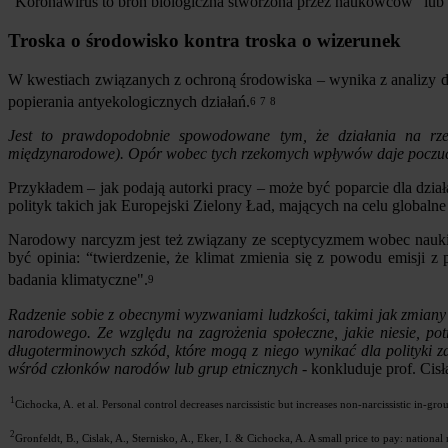
"Koronawirus to broń biologiczna stworzona przez naukowców" lub
Troska o środowisko kontra troska o wizerunek
W kwestiach związanych z ochroną środowiska – wynika z analizy do
popierania antyekologicznych działań.
6
7
8
Jest to prawdopodobnie spowodowane tym, że działania na rze
międzynarodowe). Opór wobec tych rzekomych wpływów daje poczucie 
Przykładem – jak podają autorki pracy – może być poparcie dla dzi
polityk takich jak Europejski Zielony Ład, mających na celu globaln
Narodowy narcyzm jest też związany ze sceptycyzmem wobec nauki
być opinia: “twierdzenie, że klimat zmienia się z powodu emisj
badania klimatyczne".
9
Radzenie sobie z obecnymi wyzwaniami ludzkości, takimi jak zmiany
narodowego. Ze względu na zagrożenia społeczne, jakie niesie, po
długoterminowych szkód, które mogą z niego wynikać dla polityki 
wśród członków narodów lub grup etnicznych
- konkluduje prof. Cis
1
Cichocka, A. et al. Personal control decreases narcissistic but increases non-narcissistic in-gr
2
Gronfeldt, B., Cislak, A., Sternisko, A., Eker, I. & Cichocka, A. A small price to pay: nation