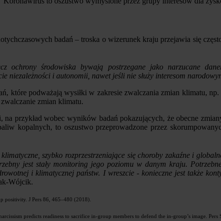
 "Koronawirus to oszustwo wymyślone przez grupy interesów dla zys
tychczasowych badań – troska o wizerunek kraju przejawia się często
cz ochrony środowiska bywają postrzegane jako narzucane dane
niezależności i autonomii, nawet jeśli nie służy interesom narodow
ałań, które podważają wysiłki w zakresie zwalczania zmian klimatu, 
e zwalczanie zmian klimatu.
, na przykład wobec wyników badań pokazujących, że obecne zmiany 
i z paliw kopalnych, to oszustwo przeprowadzone przez skorumpowan
 klimatyczne, szybko rozprzestrzeniające się choroby zakaźne i glo
trzebny jest stały monitoring jego poziomu w danym kraju. Potrzebne
zdrowotnej i klimatycznej państw. I wreszcie - konieczne jest także
łak-Wójcik.
oup positivity. J Pers 86, 465–480 (2018).
al narcissism predicts readiness to sacrifice in-group members to defend the in-group’s image. Pe