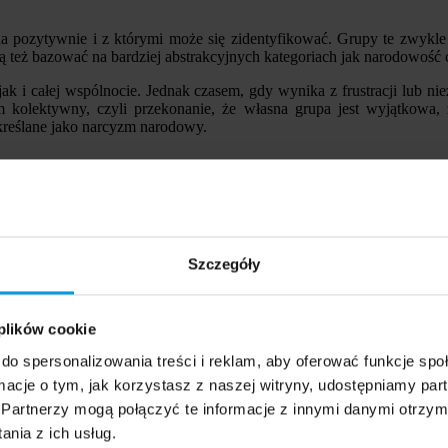
a pozytywnie i z którymi może się zidentyfikować. Grupy te zwykle o
ą też bazować na bardziej abstrakcyjnych kategoriach jak narodowość 
k i całej wspólnocie. Jednak czasem, gdy wynika z frustracji lub nie
m kolektywny, czyli przekonanie, że własna grupa jest wyjątkowa, ż
kreślane jako narcyzm narodowy.
eniany za pomocą skali, w której uczestnicy opisują, na ile zgadzają
eb. Na przykład uczestnicy badania przeprowadzonego w USA, proszeni
orównaniu z badanymi przypominającymi sobie negatywną sytuację, na
Szczegóły
 wizerunku własnej grupy, zwłaszcza gdy jest on zagrożony. Troska
gatywne konsekwencje.
 plików cookie
harakteryzuje napięcie między globalnymi celami a lokalnymi dzia
do spersonalizowania treści i reklam, aby oferować funkcje sp
ormacje o tym, jak korzystasz z naszej witryny, udostępniamy p
Partnerzy mogą połączyć te informacje z innymi danymi otrzym
-Wójcik z Uniwersytetu SWPS i prof. Aleksandra Cichocka z Universi
nia z ich usług.
trzeganiem polityki i nauki, zwłaszcza z postawami wobec kwestii zwi