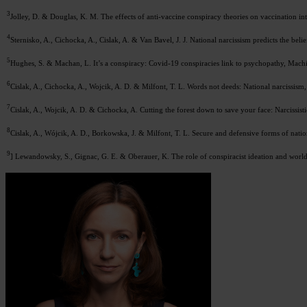
3
Jolley, D. & Douglas, K. M. The effects of anti-vaccine conspiracy theories on vaccination 
4
Sternisko, A., Cichocka, A., Cislak, A. & Van Bavel, J. J. National narcissism predicts the b
5
Hughes, S. & Machan, L. It’s a conspiracy: Covid-19 conspiracies link to psychopathy, Machia
6
Cislak, A., Cichocka, A., Wojcik, A. D. & Milfont, T. L. Words not deeds: National narcissi
7
Cislak, A., Wojcik, A. D. & Cichocka, A. Cutting the forest down to save your face: Narcissist
8
Cislak, A., Wójcik, A. D., Borkowska, J. & Milfont, T. L. Secure and defensive forms of nati
9
] Lewandowsky, S., Gignac, G. E. & Oberauer, K. The role of conspiracist ideation and worl