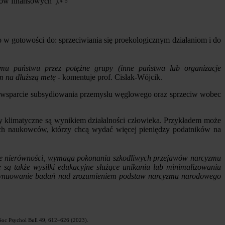
ków finansowych").
4
5
 w gotowości do: sprzeciwiania się proekologicznym działaniom i do
mu państwu przez potężne grupy (inne państwa lub organizacje
ym na dłuższą metę
- komentuje prof. Cisłak-Wójcik.
np. wsparcie subsydiowania przemysłu węglowego oraz sprzeciw wobec
klimatyczne są wynikiem działalności człowieka. Przykładem może
ych naukowców, którzy chcą wydać więcej pieniędzy podatników na
balne nierówności, wymaga pokonania szkodliwych przejawów narcyzmu
 są także wysiłki edukacyjne służące unikaniu lub minimalizowaniu
 kontynuowanie badań nad zrozumieniem podstaw narcyzmu narodowego
rs Soc Psychol Bull 49, 612–626 (2023).