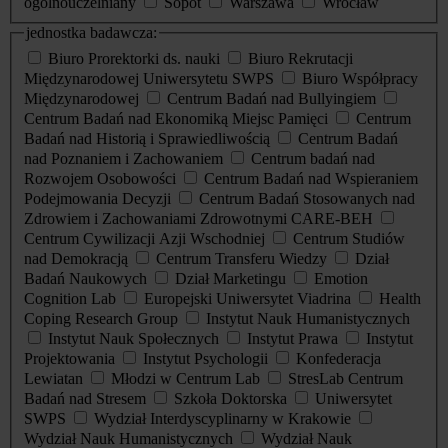
ogólnouczelniany
Sopot
Warszawa
Wrocław
jednostka badawcza:
Biuro Prorektorki ds. nauki
Biuro Rekrutacji
Międzynarodowej Uniwersytetu SWPS
Biuro Współpracy
Międzynarodowej
Centrum Badań nad Bullyingiem
Centrum Badań nad Ekonomiką Miejsc Pamięci
Centrum
Badań nad Historią i Sprawiedliwością
Centrum Badań
nad Poznaniem i Zachowaniem
Centrum badań nad
Rozwojem Osobowości
Centrum Badań nad Wspieraniem
Podejmowania Decyzji
Centrum Badań Stosowanych nad
Zdrowiem i Zachowaniami Zdrowotnymi CARE-BEH
Centrum Cywilizacji Azji Wschodniej
Centrum Studiów
nad Demokracją
Centrum Transferu Wiedzy
Dział
Badań Naukowych
Dział Marketingu
Emotion
Cognition Lab
Europejski Uniwersytet Viadrina
Health
Coping Research Group
Instytut Nauk Humanistycznych
Instytut Nauk Społecznych
Instytut Prawa
Instytut
Projektowania
Instytut Psychologii
Konfederacja
Lewiatan
Młodzi w Centrum Lab
StresLab Centrum
Badań nad Stresem
Szkoła Doktorska
Uniwersytet
SWPS
Wydział Interdyscyplinarny w Krakowie
Wydział Nauk Humanistycznych
Wydział Nauk