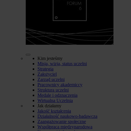
Kim jesteśmy
Misja, wizja, status uczelni
Strategia
Założyciel
Zarząd uczelni
Pracownicy akademiccy
Struktura uczelni
Medale i odznaczenia
Wirtualna Uczelnia
Jak działamy
Jakość kształcenia
Działalność naukowo-badawcza
Zaangażowanie społeczne
Współpraca międzynarodowa