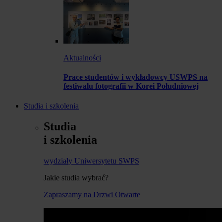
Aktualności
Prace studentów i wykładowcy USWPS na
festiwalu fotografii w Korei Południowej
Studia i szkolenia
Studia
i szkolenia
wydziały Uniwersytetu SWPS
Jakie studia wybrać?
Zapraszamy na Drzwi Otwarte