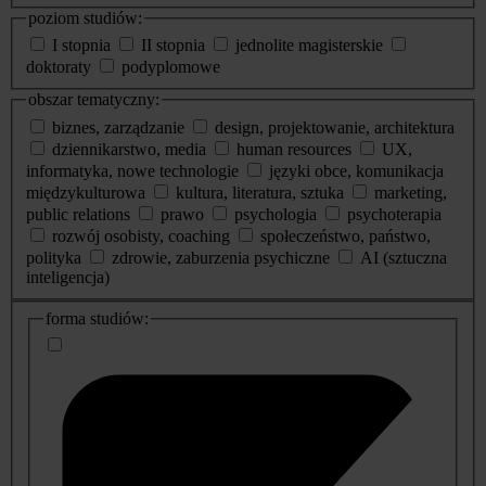
poziom studiów:
I stopnia
II stopnia
jednolite magisterskie
doktoraty
podyplomowe
obszar tematyczny:
biznes, zarządzanie
design, projektowanie, architektura
dziennikarstwo, media
human resources
UX,
informatyka, nowe technologie
języki obce, komunikacja
międzykulturowa
kultura, literatura, sztuka
marketing,
public relations
prawo
psychologia
psychoterapia
rozwój osobisty, coaching
społeczeństwo, państwo,
polityka
zdrowie, zaburzenia psychiczne
AI (sztuczna
inteligencja)
dodatkowe
forma studiów:
informacje
o
studiach