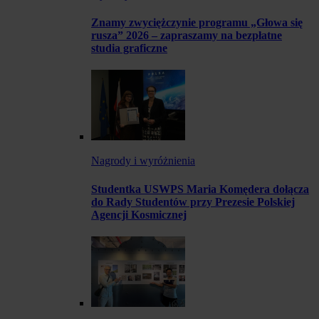
Znamy zwyciężczynie programu „Głowa się
rusza” 2026 – zapraszamy na bezpłatne
studia graficzne
Nagrody i wyróżnienia
Studentka USWPS Maria Komędera dołącza
do Rady Studentów przy Prezesie Polskiej
Agencji Kosmicznej