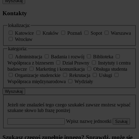
Wyszukaj
Kontakty
lokalizacja:
Katowice
Kraków
Poznań
Sopot
Warszawa
Wrocław
kategoria:
Administracja
Badania i rozwój
Biblioteka
Współpraca z biznesem
Dział Prawny
Instytuty i centra
badawcze
Marketing i komunikacja
Obsługa studenta
Organizacje studenckie
Rekrutacja
Usługi
Współpraca międzynarodowa
Wydziały
Wyszukaj
Jeżeli nie znalazłeś tego czego szukałeś zawsze możesz wpisać
szukane słowo lub frazę poniżej
Wpisz nazwę jednostki
Szukaj
Szukasz czegoś zupełnie innego? Sprawdź, może się