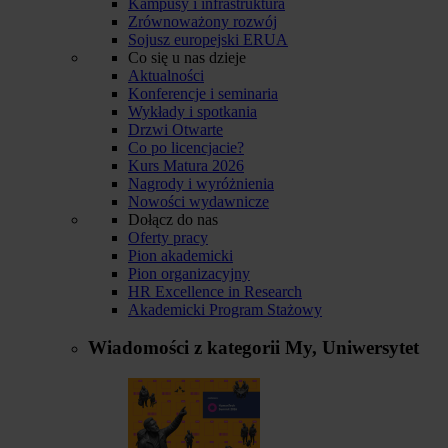
Kampusy i infrastruktura
Zrównoważony rozwój
Sojusz europejski ERUA
Co się u nas dzieje
Aktualności
Konferencje i seminaria
Wykłady i spotkania
Drzwi Otwarte
Co po licencjacie?
Kurs Matura 2026
Nagrody i wyróżnienia
Nowości wydawnicze
Dołącz do nas
Oferty pracy
Pion akademicki
Pion organizacyjny
HR Excellence in Research
Akademicki Program Stażowy
Wiadomości z kategorii
My, Uniwersytet