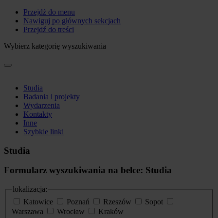
Przejdź do menu
Nawiguj po głównych sekcjach
Przejdź do treści
Wybierz kategorię wyszukiwania
Studia
Badania i projekty
Wydarzenia
Kontakty
Inne
Szybkie linki
Studia
Formularz wyszukiwania na belce: Studia
lokalizacja:
Katowice
Poznań
Rzeszów
Sopot
Warszawa
Wrocław
Kraków