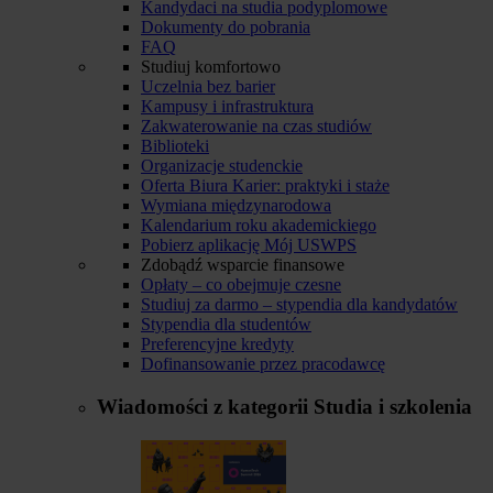
Kandydaci na studia podyplomowe
Dokumenty do pobrania
FAQ
Studiuj komfortowo
Uczelnia bez barier
Kampusy i infrastruktura
Zakwaterowanie na czas studiów
Biblioteki
Organizacje studenckie
Oferta Biura Karier: praktyki i staże
Wymiana międzynarodowa
Kalendarium roku akademickiego
Pobierz aplikację Mój USWPS
Zdobądź wsparcie finansowe
Opłaty – co obejmuje czesne
Studiuj za darmo – stypendia dla kandydatów
Stypendia dla studentów
Preferencyjne kredyty
Dofinansowanie przez pracodawcę
Wiadomości z kategorii
Studia i szkolenia