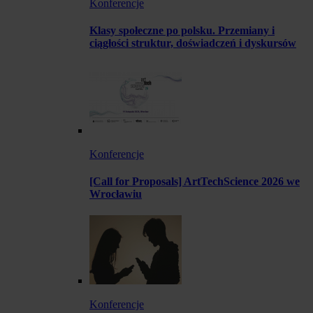
Konferencje
Klasy społeczne po polsku. Przemiany i
ciągłości struktur, doświadczeń i dyskursów
Konferencje
[Call for Proposals] ArtTechScience 2026 we
Wrocławiu
Konferencje