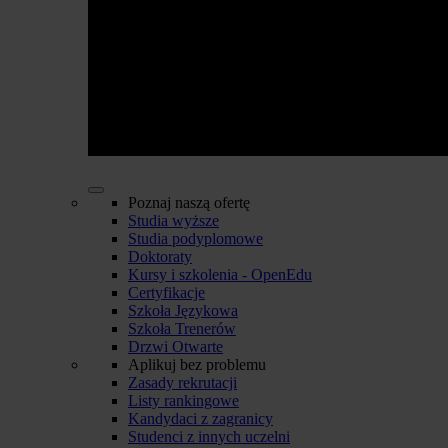
Poznaj naszą ofertę
Studia wyższe
Studia podyplomowe
Doktoraty
Kursy i szkolenia - OpenEdu
Certyfikacje
Szkoła Językowa
Szkoła Trenerów
Drzwi Otwarte
Aplikuj bez problemu
Zasady rekrutacji
Listy rankingowe
Kandydaci z zagranicy
Studenci z innych uczelni