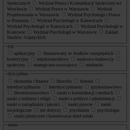
Społecznych
Wydział Prawa i Komunikacji Społecznej we
Wrocławiu
Wydział Prawa w Warszawie
Wydział
Projektowania w Warszawie
Wydział Psychologii i Prawa
w Poznaniu
Wydział Psychologii w Katowicach
Wydział Psychologii w Katowicach
Wydział Psychologii w
Krakowie
Wydział Psychologii w Warszawie
Zakład
Studiów Azjatyckich
typ:
aplikacyjny
finansowany ze środków europejskich
komercyjny
międzynarodowy
naukowo-badawczy
społeczny
strategiczno-rozwojowy
studencki
dyscyplina:
ekonomia i finanse
filozofia
historia
interdyscyplinarne
interdyscyplinarny
językoznawstwo
literaturoznawstwo
nauki o komunikacji i mediach
nauki o kulturze i religii
nauki o polityce i administracji
nauki o zarządzaniu i jakości
nauki prawne
nauki
socjologiczne
nie dotyczy
psychiatria
psychologia
sztuki plastyczne i konserwacja dzieł sztuki
status: