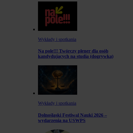
Wykłady i spotkania
Na pole!!! Twórczy plener dla osób
kandydujących na studia (dogrywka)
Wykłady i spotkania
Dolnośląski Festiwal Nauki 2026 –
wydarzenia na USWPS