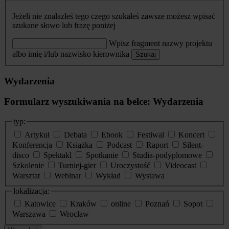
Jeżeli nie znalazłeś tego czego szukałeś zawsze możesz wpisać
szukane słowo lub frazę poniżej
Wpisz fragment nazwy projektu
albo imię i/lub nazwisko kierownika
Szukaj
Wydarzenia
Formularz wyszukiwania na belce: Wydarzenia
typ:
Artykuł
Debata
Ebook
Festiwal
Koncert
Konferencja
Książka
Podcast
Raport
Silent-
disco
Spektakl
Spotkanie
Studia-podyplomowe
Szkolenie
Turniej-gier
Uroczystość
Videocast
Warsztat
Webinar
Wykład
Wystawa
lokalizacja:
Katowice
Kraków
online
Poznań
Sopot
Warszawa
Wrocław