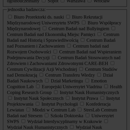
ogólnouczelniany
Sopot
Warszawa
Wrocław
jednostka badawcza:
Biuro Prorektorki ds. nauki
Biuro Rekrutacji
Międzynarodowej Uniwersytetu SWPS
Biuro Współpracy
Międzynarodowej
Centrum Badań nad Bullyingiem
Centrum Badań nad Ekonomiką Miejsc Pamięci
Centrum
Badań nad Historią i Sprawiedliwością
Centrum Badań
nad Poznaniem i Zachowaniem
Centrum badań nad
Rozwojem Osobowości
Centrum Badań nad Wspieraniem
Podejmowania Decyzji
Centrum Badań Stosowanych nad
Zdrowiem i Zachowaniami Zdrowotnymi CARE-BEH
Centrum Cywilizacji Azji Wschodniej
Centrum Studiów
nad Demokracją
Centrum Transferu Wiedzy
Dział
Badań Naukowych
Dział Marketingu
Emotion
Cognition Lab
Europejski Uniwersytet Viadrina
Health
Coping Research Group
Instytut Nauk Humanistycznych
Instytut Nauk Społecznych
Instytut Prawa
Instytut
Projektowania
Instytut Psychologii
Konfederacja
Lewiatan
Młodzi w Centrum Lab
StresLab Centrum
Badań nad Stresem
Szkoła Doktorska
Uniwersytet
SWPS
Wydział Interdyscyplinarny w Krakowie
Wydział Nauk Humanistycznych
Wydział Nauk