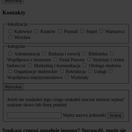
Wyszukaj
Kontakty
lokalizacja:
Katowice
Kraków
Poznań
Sopot
Warszawa
Wrocław
kategoria:
Administracja
Badania i rozwój
Biblioteka
Współpraca z biznesem
Dział Prawny
Instytuty i centra
badawcze
Marketing i komunikacja
Obsługa studenta
Organizacje studenckie
Rekrutacja
Usługi
Współpraca międzynarodowa
Wydziały
Wyszukaj
Jeżeli nie znalazłeś tego czego szukałeś zawsze możesz wpisać
szukane słowo lub frazę poniżej
Wpisz nazwę jednostki
Szukaj
Szukasz czegoś zupełnie innego? Sprawdź, może się