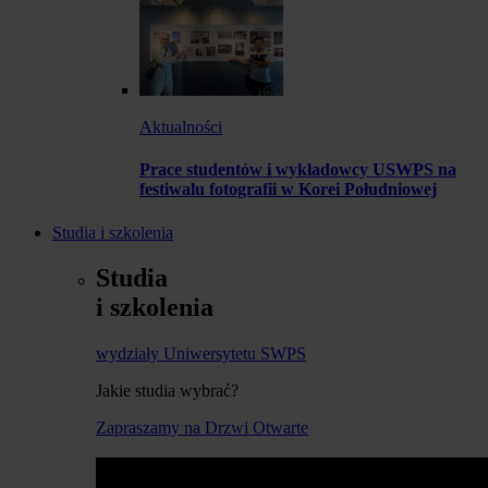
Aktualności
Prace studentów i wykładowcy USWPS na
festiwalu fotografii w Korei Południowej
Studia i szkolenia
Studia
i szkolenia
wydziały Uniwersytetu SWPS
Jakie studia wybrać?
Zapraszamy na Drzwi Otwarte