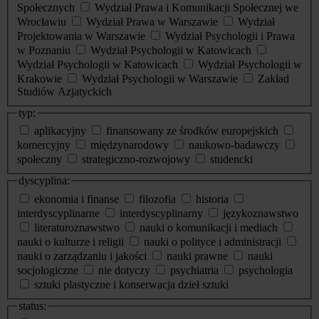
Społecznych
Wydział Prawa i Komunikacji Społecznej we
Wrocławiu
Wydział Prawa w Warszawie
Wydział
Projektowania w Warszawie
Wydział Psychologii i Prawa
w Poznaniu
Wydział Psychologii w Katowicach
Wydział Psychologii w Katowicach
Wydział Psychologii w
Krakowie
Wydział Psychologii w Warszawie
Zakład
Studiów Azjatyckich
typ:
aplikacyjny
finansowany ze środków europejskich
komercyjny
międzynarodowy
naukowo-badawczy
społeczny
strategiczno-rozwojowy
studencki
dyscyplina:
ekonomia i finanse
filozofia
historia
interdyscyplinarne
interdyscyplinarny
językoznawstwo
literaturoznawstwo
nauki o komunikacji i mediach
nauki o kulturze i religii
nauki o polityce i administracji
nauki o zarządzaniu i jakości
nauki prawne
nauki
socjologiczne
nie dotyczy
psychiatria
psychologia
sztuki plastyczne i konserwacja dzieł sztuki
status: