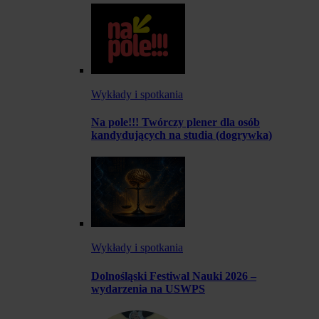
Wykłady i spotkania
Na pole!!! Twórczy plener dla osób
kandydujących na studia (dogrywka)
Wykłady i spotkania
Dolnośląski Festiwal Nauki 2026 –
wydarzenia na USWPS