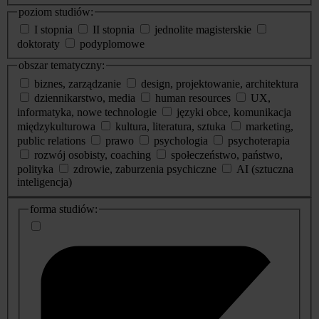
poziom studiów:
I stopnia
II stopnia
jednolite magisterskie
doktoraty
podyplomowe
obszar tematyczny:
biznes, zarządzanie
design, projektowanie, architektura
dziennikarstwo, media
human resources
UX,
informatyka, nowe technologie
języki obce, komunikacja
międzykulturowa
kultura, literatura, sztuka
marketing,
public relations
prawo
psychologia
psychoterapia
rozwój osobisty, coaching
społeczeństwo, państwo,
polityka
zdrowie, zaburzenia psychiczne
AI (sztuczna
inteligencja)
dodatkowe
forma studiów:
informacje
o
studiach