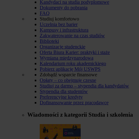
Kandydaci na studia podyplomowe
Dokumenty do pobrania
FAQ
Studiuj komfortowo
Uczelnia bez barier
Kampusy i infrastruktura
Zakwaterowanie na czas studiów
Biblioteki
Organizacje studenckie
Oferta Biura Karier: praktyki i staże
Wymiana międzynarodowa
Kalendarium roku akademickiego
Pobierz aplikację Mój USWPS
Zdobądź wsparcie finansowe
Opłaty – co obejmuje czesne
Studiuj za darmo – stypendia dla kandydatów
Stypendia dla studentów
Preferencyjne kredyty
Dofinansowanie przez pracodawcę
Wiadomości z kategorii
Studia i szkolenia