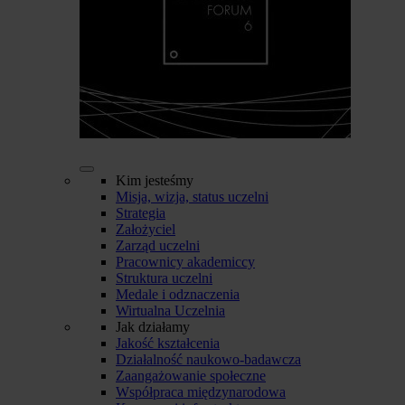
Kim jesteśmy
Misja, wizja, status uczelni
Strategia
Założyciel
Zarząd uczelni
Pracownicy akademiccy
Struktura uczelni
Medale i odznaczenia
Wirtualna Uczelnia
Jak działamy
Jakość kształcenia
Działalność naukowo-badawcza
Zaangażowanie społeczne
Współpraca międzynarodowa