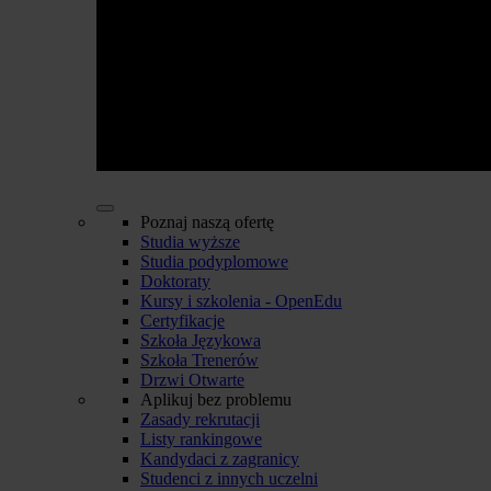
Poznaj naszą ofertę
Studia wyższe
Studia podyplomowe
Doktoraty
Kursy i szkolenia - OpenEdu
Certyfikacje
Szkoła Językowa
Szkoła Trenerów
Drzwi Otwarte
Aplikuj bez problemu
Zasady rekrutacji
Listy rankingowe
Kandydaci z zagranicy
Studenci z innych uczelni