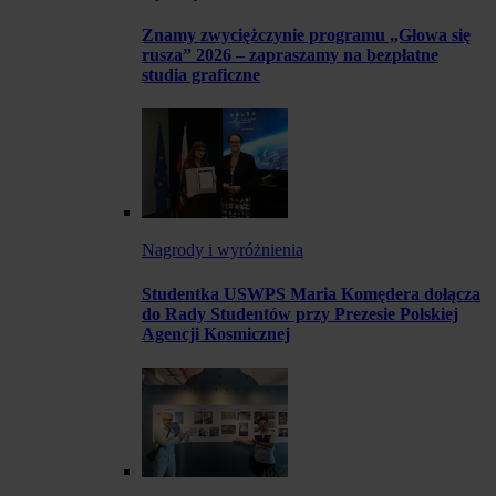
Znamy zwyciężczynie programu „Głowa się
rusza” 2026 – zapraszamy na bezpłatne
studia graficzne
Nagrody i wyróżnienia
Studentka USWPS Maria Komędera dołącza
do Rady Studentów przy Prezesie Polskiej
Agencji Kosmicznej