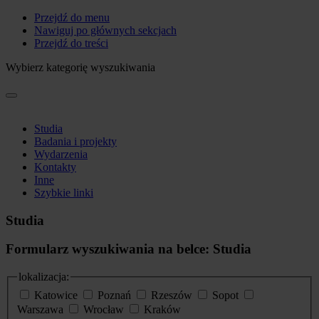
Przejdź do menu
Nawiguj po głównych sekcjach
Przejdź do treści
Wybierz kategorię wyszukiwania
Studia
Badania i projekty
Wydarzenia
Kontakty
Inne
Szybkie linki
Studia
Formularz wyszukiwania na belce: Studia
lokalizacja:
Katowice
Poznań
Rzeszów
Sopot
Warszawa
Wrocław
Kraków