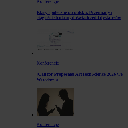
Konferencje
Klasy społeczne po polsku. Przemiany i
ciągłości struktur, doświadczeń i dyskursów
Konferencje
[Call for Proposals] ArtTechScience 2026 we
Wrocławiu
Konferencje