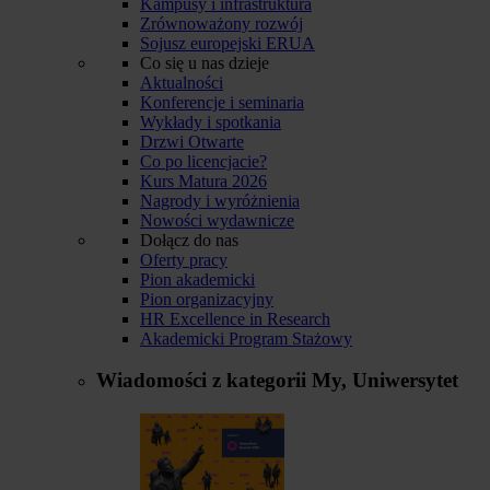
Kampusy i infrastruktura
Zrównoważony rozwój
Sojusz europejski ERUA
Co się u nas dzieje
Aktualności
Konferencje i seminaria
Wykłady i spotkania
Drzwi Otwarte
Co po licencjacie?
Kurs Matura 2026
Nagrody i wyróżnienia
Nowości wydawnicze
Dołącz do nas
Oferty pracy
Pion akademicki
Pion organizacyjny
HR Excellence in Research
Akademicki Program Stażowy
Wiadomości z kategorii
My, Uniwersytet