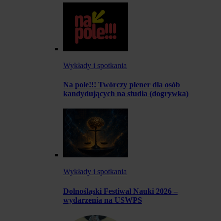
Wykłady i spotkania
Na pole!!! Twórczy plener dla osób
kandydujących na studia (dogrywka)
Wykłady i spotkania
Dolnośląski Festiwal Nauki 2026 –
wydarzenia na USWPS