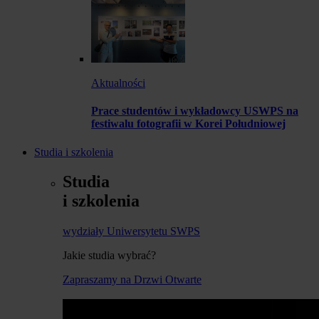
Aktualności
Prace studentów i wykładowcy USWPS na
festiwalu fotografii w Korei Południowej
Studia i szkolenia
Studia
i szkolenia
wydziały Uniwersytetu SWPS
Jakie studia wybrać?
Zapraszamy na Drzwi Otwarte