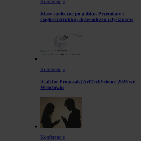
Konferencje
Klasy społeczne po polsku. Przemiany i
ciągłości struktur, doświadczeń i dyskursów
Konferencje
[Call for Proposals] ArtTechScience 2026 we
Wrocławiu
Konferencje