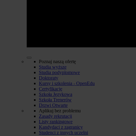
Poznaj naszą ofertę
Studia wyższe
Studia podyplomowe
Doktoraty
Kursy i szkolenia - OpenEdu
Certyfikacje
Szkoła Językowa
Szkoła Trenerów
Drzwi Otwarte
Aplikuj bez problemu
Zasady rekrutacji
Listy rankingowe
Kandydaci z zagranicy
Studenci z innych uczelni