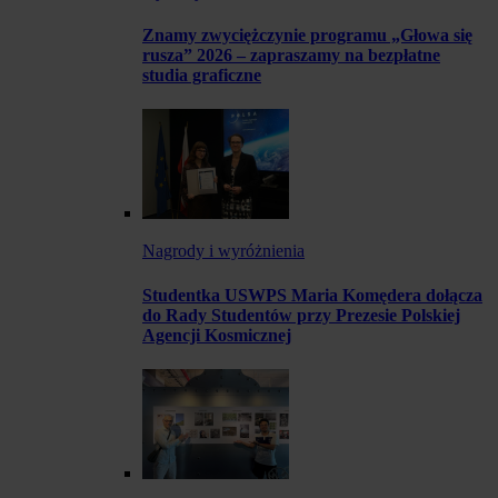
Znamy zwyciężczynie programu „Głowa się
rusza” 2026 – zapraszamy na bezpłatne
studia graficzne
Nagrody i wyróżnienia
Studentka USWPS Maria Komędera dołącza
do Rady Studentów przy Prezesie Polskiej
Agencji Kosmicznej