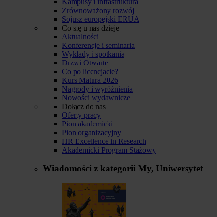
Kampusy i infrastruktura
Zrównoważony rozwój
Sojusz europejski ERUA
Co się u nas dzieje
Aktualności
Konferencje i seminaria
Wykłady i spotkania
Drzwi Otwarte
Co po licencjacie?
Kurs Matura 2026
Nagrody i wyróżnienia
Nowości wydawnicze
Dołącz do nas
Oferty pracy
Pion akademicki
Pion organizacyjny
HR Excellence in Research
Akademicki Program Stażowy
Wiadomości z kategorii
My, Uniwersytet