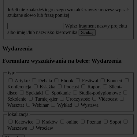
Jeżeli nie znalazłeś tego czego szukałeś zawsze możesz wpisać
szukane słowo lub frazę poniżej
Wpisz fragment nazwy projektu
albo imię i/lub nazwisko kierownika
Szukaj
Wydarzenia
Formularz wyszukiwania na belce: Wydarzenia
typ:
Artykuł
Debata
Ebook
Festiwal
Koncert
Konferencja
Książka
Podcast
Raport
Silent-
disco
Spektakl
Spotkanie
Studia-podyplomowe
Szkolenie
Turniej-gier
Uroczystość
Videocast
Warsztat
Webinar
Wykład
Wystawa
lokalizacja:
Katowice
Kraków
online
Poznań
Sopot
Warszawa
Wrocław