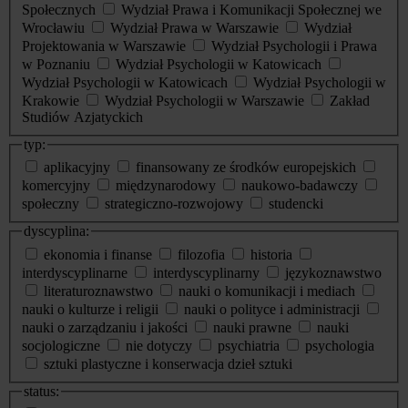
Społecznych
Wydział Prawa i Komunikacji Społecznej we
Wrocławiu
Wydział Prawa w Warszawie
Wydział
Projektowania w Warszawie
Wydział Psychologii i Prawa
w Poznaniu
Wydział Psychologii w Katowicach
Wydział Psychologii w Katowicach
Wydział Psychologii w
Krakowie
Wydział Psychologii w Warszawie
Zakład
Studiów Azjatyckich
typ:
aplikacyjny
finansowany ze środków europejskich
komercyjny
międzynarodowy
naukowo-badawczy
społeczny
strategiczno-rozwojowy
studencki
dyscyplina:
ekonomia i finanse
filozofia
historia
interdyscyplinarne
interdyscyplinarny
językoznawstwo
literaturoznawstwo
nauki o komunikacji i mediach
nauki o kulturze i religii
nauki o polityce i administracji
nauki o zarządzaniu i jakości
nauki prawne
nauki
socjologiczne
nie dotyczy
psychiatria
psychologia
sztuki plastyczne i konserwacja dzieł sztuki
status: