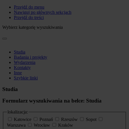
Przejdź do menu
Nawiguj po głównych sekcjach
Przejdź do treści
Wybierz kategorię wyszukiwania
Studia
Badania i projekty
Wydarzenia
Kontakty
Inne
Szybkie linki
Studia
Formularz wyszukiwania na belce: Studia
lokalizacja:
Katowice
Poznań
Rzeszów
Sopot
Warszawa
Wrocław
Kraków