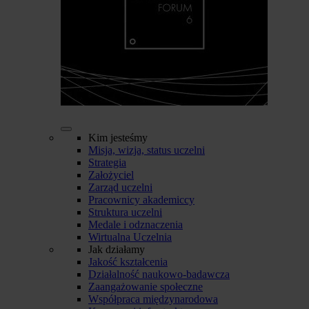
Kim jesteśmy
Misja, wizja, status uczelni
Strategia
Założyciel
Zarząd uczelni
Pracownicy akademiccy
Struktura uczelni
Medale i odznaczenia
Wirtualna Uczelnia
Jak działamy
Jakość kształcenia
Działalność naukowo-badawcza
Zaangażowanie społeczne
Współpraca międzynarodowa