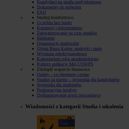
Kandydaci na studia podyplomowe
Dokumenty do pobrania
FAQ
Studiuj komfortowo
Uczelnia bez barier
Kampusy i infrastruktura
Zakwaterowanie na czas studiów
Biblioteki
Organizacje studenckie
Oferta Biura Karier: praktyki i staże
Wymiana międzynarodowa
Kalendarium roku akademickiego
Pobierz aplikację Mój USWPS
Zdobądź wsparcie finansowe
Opłaty – co obejmuje czesne
Studiuj za darmo – stypendia dla kandydatów
Stypendia dla studentów
Preferencyjne kredyty
Dofinansowanie przez pracodawcę
Wiadomości z kategorii
Studia i szkolenia