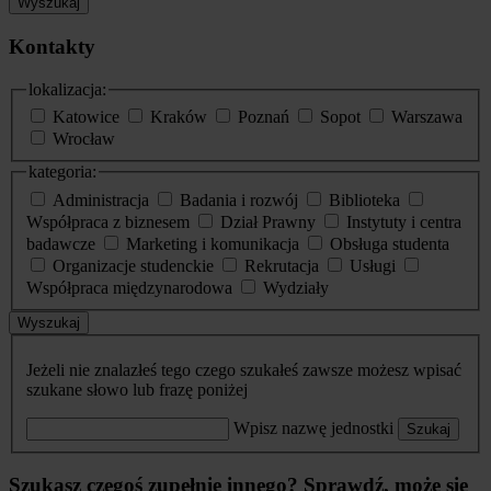
Wyszukaj
Kontakty
lokalizacja:
Katowice
Kraków
Poznań
Sopot
Warszawa
Wrocław
kategoria:
Administracja
Badania i rozwój
Biblioteka
Współpraca z biznesem
Dział Prawny
Instytuty i centra
badawcze
Marketing i komunikacja
Obsługa studenta
Organizacje studenckie
Rekrutacja
Usługi
Współpraca międzynarodowa
Wydziały
Wyszukaj
Jeżeli nie znalazłeś tego czego szukałeś zawsze możesz wpisać
szukane słowo lub frazę poniżej
Wpisz nazwę jednostki
Szukaj
Szukasz czegoś zupełnie innego? Sprawdź, może się