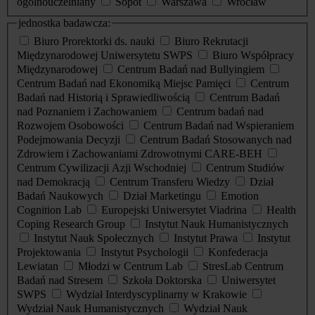
ogólnouczelniany
Sopot
Warszawa
Wrocław
jednostka badawcza:
Biuro Prorektorki ds. nauki
Biuro Rekrutacji
Międzynarodowej Uniwersytetu SWPS
Biuro Współpracy
Międzynarodowej
Centrum Badań nad Bullyingiem
Centrum Badań nad Ekonomiką Miejsc Pamięci
Centrum
Badań nad Historią i Sprawiedliwością
Centrum Badań
nad Poznaniem i Zachowaniem
Centrum badań nad
Rozwojem Osobowości
Centrum Badań nad Wspieraniem
Podejmowania Decyzji
Centrum Badań Stosowanych nad
Zdrowiem i Zachowaniami Zdrowotnymi CARE-BEH
Centrum Cywilizacji Azji Wschodniej
Centrum Studiów
nad Demokracją
Centrum Transferu Wiedzy
Dział
Badań Naukowych
Dział Marketingu
Emotion
Cognition Lab
Europejski Uniwersytet Viadrina
Health
Coping Research Group
Instytut Nauk Humanistycznych
Instytut Nauk Społecznych
Instytut Prawa
Instytut
Projektowania
Instytut Psychologii
Konfederacja
Lewiatan
Młodzi w Centrum Lab
StresLab Centrum
Badań nad Stresem
Szkoła Doktorska
Uniwersytet
SWPS
Wydział Interdyscyplinarny w Krakowie
Wydział Nauk Humanistycznych
Wydział Nauk