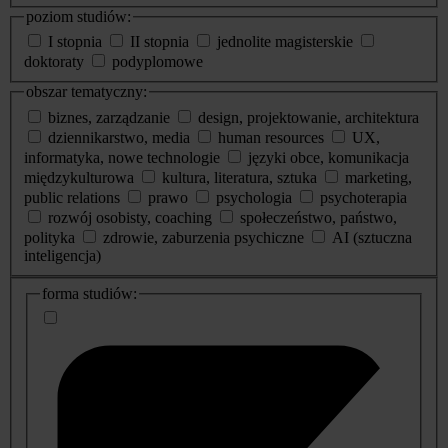
poziom studiów:
I stopnia
II stopnia
jednolite magisterskie
doktoraty
podyplomowe
obszar tematyczny:
biznes, zarządzanie
design, projektowanie, architektura
dziennikarstwo, media
human resources
UX,
informatyka, nowe technologie
języki obce, komunikacja
międzykulturowa
kultura, literatura, sztuka
marketing,
public relations
prawo
psychologia
psychoterapia
rozwój osobisty, coaching
społeczeństwo, państwo,
polityka
zdrowie, zaburzenia psychiczne
AI (sztuczna
inteligencja)
dodatkowe
forma studiów:
informacje
o
studiach